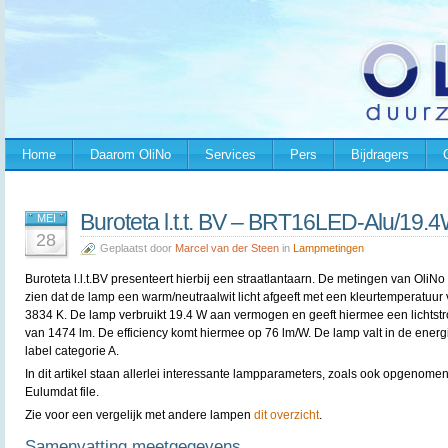
Home
Daarom OliNo
Services
Pers
Bijdragers
Buroteta l.t.t. BV – BRT16LED-Alu/19.
MEI
28
Geplaatst door
Marcel van der Steen
in
Lampmetingen
Buroteta l.l.t.BV presenteert hierbij een straatlantaarn. De metingen van OliNo
zien dat de lamp een warm/neutraalwit licht afgeeft met een kleurtemperatuur
3834 K. De lamp verbruikt 19.4 W aan vermogen en geeft hiermee een lichtst
van 1474 lm. De efficiency komt hiermee op 76 lm/W. De lamp valt in de energ
label categorie A.
In dit artikel staan allerlei interessante lampparameters, zoals ook opgenomen
Eulumdat file.
Zie voor een vergelijk met andere lampen
dit overzicht
.
Samenvatting meetgegevens