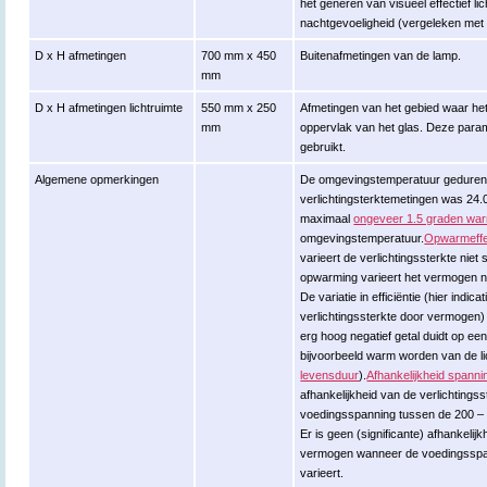
het generen van visueel effectief lic
nachtgevoeligheid (vergeleken met 
D x H afmetingen
700 mm x 450
Buitenafmetingen van de lamp.
mm
D x H afmetingen lichtruimte
550 mm x 250
Afmetingen van het gebied waar het
mm
oppervlak van het glas. Deze para
gebruikt.
Algemene opmerkingen
De omgevingstemperatuur gedurend
verlichtingsterktemetingen was 24.
maximaal
ongeveer 1.5 graden wa
omgevingstemperatuur.
Opwarmeffe
varieert de verlichtingssterkte niet
opwarming varieert het vermogen nie
De variatie in efficiëntie (hier indic
verlichtingssterkte door vermogen
erg hoog negatief getal duidt op ee
bijvoorbeeld warm worden van de li
levensduur
).
Afhankelijkheid spanni
afhankelijkheid van de verlichtings
voedingsspanning tussen de 200 – 
Er is geen (significante) afhankeli
vermogen wanneer de voedingsspa
varieert.