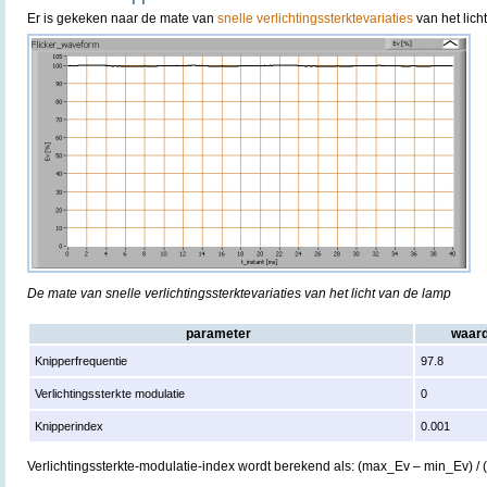
Er is gekeken naar de mate van
snelle verlichtingssterktevariaties
van het lich
De mate van snelle verlichtingssterktevariaties van het licht van de lamp
parameter
waar
Knipperfrequentie
97.8
Verlichtingssterkte modulatie
0
Knipperindex
0.001
Verlichtingssterkte-modulatie-index wordt berekend als: (max_Ev – min_Ev) /