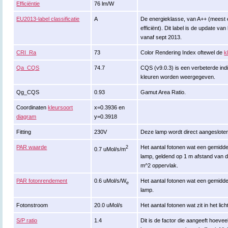
Efficiëntie
76 lm/W
EU2013-label classificatie
A
De energieklasse, van A++ (meest ef
efficiënt). Dit label is de update va
vanaf sept 2013.
CRI_Ra
73
Color Rendering Index oftewel de
k
Qa_CQS
74.7
CQS (v9.0.3) is een verbeterde ind
kleuren worden weergegeven.
Qg_CQS
0.93
Gamut Area Ratio.
Coordinaten
kleursoort
x=0.3936 en
diagram
y=0.3918
Fitting
230V
Deze lamp wordt direct aangeslote
PAR waarde
Het aantal fotonen wat een gemiddeld
2
0.7 uMol/s/m
lamp, geldend op 1 m afstand van d
m^2 oppervlak.
PAR fotonrendement
0.6 uMol/s/W
Het aantal fotonen wat een gemiddeld
e
lamp.
Fotonstroom
20.0 uMol/s
Het aantal fotonen wat zit in het li
S/P ratio
1.4
Dit is de factor die aangeeft hoeveel