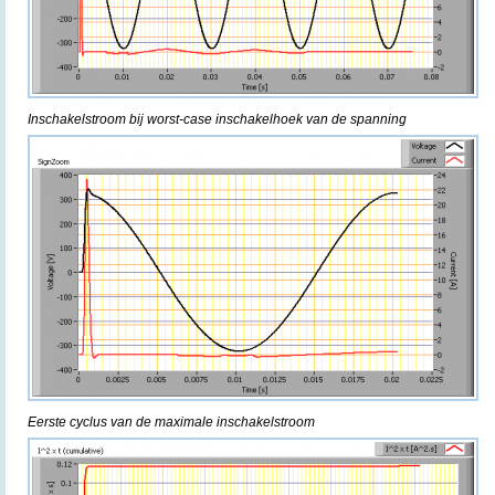
Inschakelstroom bij worst-case inschakelhoek van de spanning
Eerste cyclus van de maximale inschakelstroom