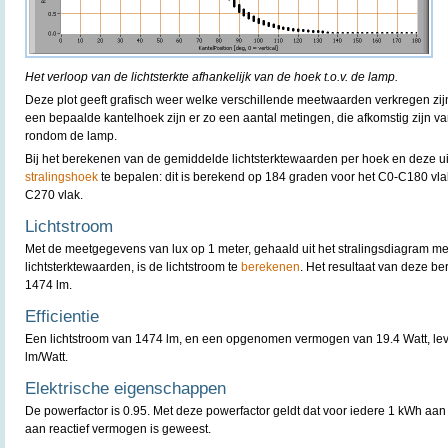
Het verloop van de lichtsterkte afhankelijk van de hoek t.o.v. de lamp.
Deze plot geeft grafisch weer welke verschillende meetwaarden verkregen zijn
een bepaalde kantelhoek zijn er zo een aantal metingen, die afkomstig zijn v
rondom de lamp.
Bij het berekenen van de gemiddelde lichtsterktewaarden per hoek en deze uit t
stralingshoek
te bepalen: dit is berekend op 184 graden voor het C0-C180 vl
C270 vlak.
Lichtstroom
Met de meetgegevens van lux op 1 meter, gehaald uit het stralingsdiagram m
lichtsterktewaarden, is de lichtstroom te
berekenen
. Het resultaat van deze b
1474 lm.
Efficientie
Een lichtstroom van 1474 lm, en een opgenomen vermogen van 19.4 Watt, lever
lm/Watt.
Elektrische eigenschappen
De powerfactor is 0.95. Met deze powerfactor geldt dat voor iedere 1 kWh aan
aan reactief vermogen is geweest.