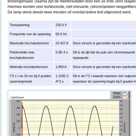
binnengehaald. Daarna zijn de meetresultaten door een 2e orde 2kHz laagdoorl
Hiermee worden zeer kortdurende, niet relevante, (stroom)pieken weggefilterd
De lamp stond steeds twee minuten uit voordat iedere test uitgevoerd werd.
Testspanning
230.0 V
Frequentie van de spanning
50.0 Hz
Maximale inschakelstroom
23.427 A
Deze stroom is gevonden bij een starthoe
Pulsbreedte max
5.0E-4 s
Dit is de tijd dat de puls een stroomwaard
inschakelstroom
topwaarde.
Minimale inschakelstroom
1.850 A
Deze stroom is gevonden bij een starthoe
I^2 x t na 10 ms bij 0 graden
1.110E-2
Dit is de I^2 t waarde wanneer een nulpun
spanningshoek
A^2.s
waardoor de spanning begint bij 0 graden 