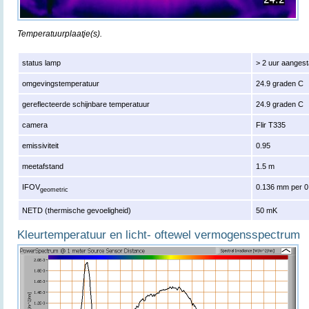
Temperatuurplaatje(s).
status lamp
> 2 uur aanges
omgevingstemperatuur
24.9 graden C
gereflecteerde schijnbare temperatuur
24.9 graden C
camera
Flir T335
emissiviteit
0.95
meetafstand
1.5 m
IFOV
0.136 mm per 0
geometric
NETD (thermische gevoeligheid)
50 mK
Kleurtemperatuur en licht- oftewel vermogensspectrum