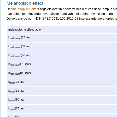
Melanopisch effect
Het
melanopisch effect
zegt iets over in hoeverre het licht van deze lamp in st
nachtritme te beïnvoeden evenals de mate van melatonineopwekking te onde
De volgens de norm DIN SPEC 5031-100:2015-08 interessante melanopische 
melanopische effect factor
k
(25 jaar)
mel trans
k
(32 jaar)
mel trans
k
(50 jaar)
mel trans
k
(75 jaar)
mel trans
k
(90 jaar)
mel trans
k
(25 jaar)
pupil
k
(32 jaar)
pupil
k
(50 jaar)
pupil
k
(75 jaar)
pupil