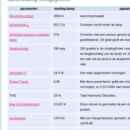
parameter
meting lamp
opmer
Kleurtemperatuur
3834 K
warm/neutraalwit
Lichtsterkte I
89.1 Cd
Gemeten recht onder de lamp.
v
Verlichtingssterkte modulatie
0 %
Gemeten met een sensor gericht op
index
gedefinieerd). Dit getal geeft de m
Stralingshoek
186 deg
184 graden is de stralingshoek voo
de lengterichting van de lamp) en 1
het vlak dat de lamp in de lengteric
vlak.
Vermogen P
19.4 W
Het netto opgenomen vermogen.
Power Factor
0.95
Met deze powerfactor geldt dat voo
vermogen, er 0.32 kVAhr aan react
THD
18 %
Total Harmonic Distortion.
Max inschakelstroom
23.427 A
Deze stroom is gevonden bij een s
graden.
Lichtstroom
1474 lm
Met een fotogoniometer gemeten, b
LM79-08.