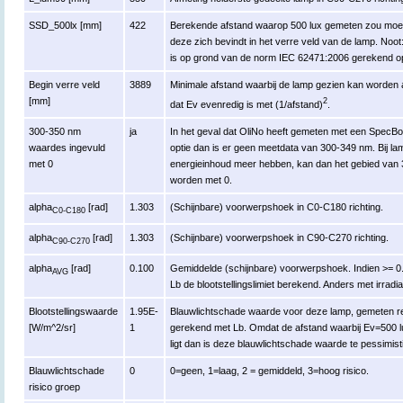
SSD_500lx [mm]
422
Berekende afstand waarop 500 lux gemeten zou moet
deze zich bevindt in het verre veld van de lamp. Noo
is op grond van de norm IEC 62471:2006 gerekend o
Begin verre veld
3889
Minimale afstand waarbij de lamp gezien kan worden al
[mm]
2
dat Ev evenredig is met (1/afstand)
.
300-350 nm
ja
In het geval dat OliNo heeft gemeten met een Spec
waardes ingevuld
optie dan is er geen meetdata van 300-349 nm. Bij l
met 0
energieinhoud meer hebben, kan dan het gebied van 
worden met 0.
alpha
[rad]
1.303
(Schijnbare) voorwerpshoek in C0-C180 richting.
C0-C180
alpha
[rad]
1.303
(Schijnbare) voorwerpshoek in C90-C270 richting.
C90-C270
alpha
[rad]
0.100
Gemiddelde (schijnbare) voorwerpshoek. Indien >= 0.
AVG
Lb de blootstellingslimiet berekend. Anders met irradia
Blootstellingswaarde
1.95E-
Blauwlichtschade waarde voor deze lamp, gemeten re
[W/m^2/sr]
1
gerekend met Lb. Omdat de afstand waarbij Ev=500 lu
ligt dan is deze blauwlichtschade waarde te pessimistisc
Blauwlichtschade
0
0=geen, 1=laag, 2 = gemiddeld, 3=hoog risico.
risico groep