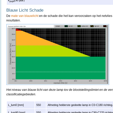
k
(90 jaar)
pupil
Blauw Licht Schade
De
mate van blauwlicht
en de schade die het kan veroorzaken op het netvlies 
resultaten.
Het niveau van blauw licht van deze lamp tov de blootstellingslimiet en de ver
classificatiegebieden.
L_lum0 [mm]
550
Afmeting helderste gedeelte lamp in C0-C180 richting
L_lum90 [mm]
550
Afmeting helderste gedeelte lamp in C90-C270 richtin