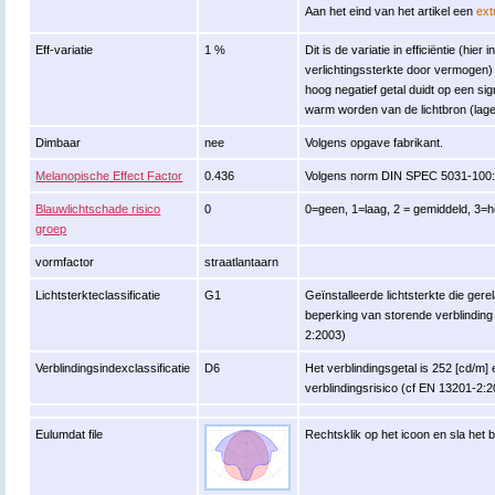
Aan het eind van het artikel een
ext
Eff-variatie
1 %
Dit is de variatie in efficiëntie (hie
verlichtingssterkte door vermogen
hoog negatief getal duidt op een si
warm worden van de lichtbron (lage
Dimbaar
nee
Volgens opgave fabrikant.
Melanopische Effect Factor
0.436
Volgens norm DIN SPEC 5031-100:
Blauwlichtschade risico
0
0=geen, 1=laag, 2 = gemiddeld, 3=h
groep
vormfactor
straatlantaarn
Lichtsterkteclassificatie
G1
Geïnstalleerde lichtsterkte die ger
beperking van storende verblinding 
2:2003)
Verblindingsindexclassificatie
D6
Het verblindingsgetal is 252 [cd/m] 
verblindingsrisico (cf EN 13201-2:
Eulumdat file
Rechtsklik op het icoon en sla het 