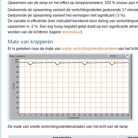
Opwarmen van de lamp en het effect op lampparameters; 100 % niveau aan he
Gedurende de opwarming varieert de verlichtingssterkte gedurende 17 minut
Gedurende de opwarming varieert het vermogen niet significant ( 5 %).
De variatie in efficiëntie (hier indicatief berekend door deling van verlichting
opwarmen is -2 %. Een erg hoog negatief getal duidt op een significante afn
worden van de lichtbron (lagere
levensduur
).
Mate van knipperen
Er is gekeken naar de mate van
snelle verlichtingssterktevariaties
van het lich
De mate van snelle verlichtingssterktevariaties van het licht van de lamp