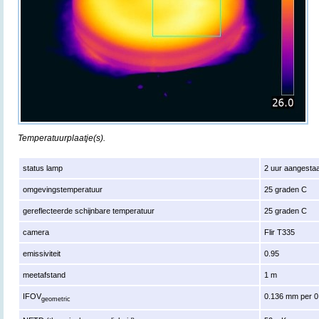
Temperatuurplaatje(s).
status lamp
2 uur aangesta
omgevingstemperatuur
25 graden C
gereflecteerde schijnbare temperatuur
25 graden C
camera
Flir T335
emissiviteit
0.95
meetafstand
1 m
IFOV
0.136 mm per 0
geometric