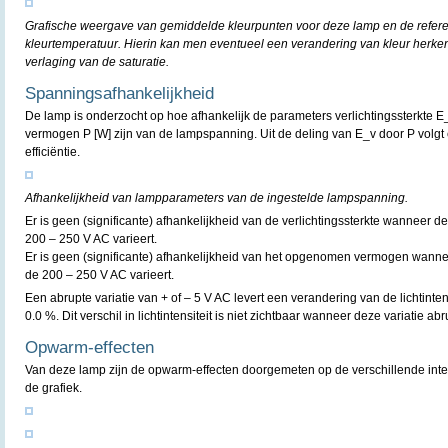
Grafische weergave van gemiddelde kleurpunten voor deze lamp en de refere
kleurtemperatuur. Hierin kan men eventueel een verandering van kleur herke
verlaging van de saturatie.
Spanningsafhankelijkheid
De lamp is onderzocht op hoe afhankelijk de parameters verlichtingssterkte E
vermogen P [W] zijn van de lampspanning. Uit de deling van E_v door P volgt 
efficiëntie.
Afhankelijkheid van lampparameters van de ingestelde lampspanning.
Er is geen (significante) afhankelijkheid van de verlichtingssterkte wanneer
200 – 250 V AC varieert.
Er is geen (significante) afhankelijkheid van het opgenomen vermogen wann
de 200 – 250 V AC varieert.
Een abrupte variatie van + of – 5 V AC levert een verandering van de lichtint
0.0 %. Dit verschil in lichtintensiteit is niet zichtbaar wanneer deze variatie ab
Opwarm-effecten
Van deze lamp zijn de opwarm-effecten doorgemeten op de verschillende inte
de grafiek.