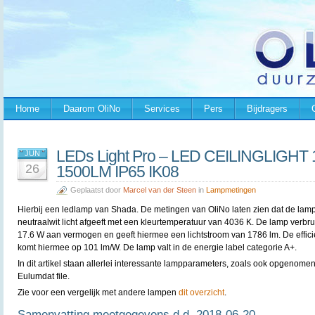
Home
Daarom OliNo
Services
Pers
Bijdragers
LEDs Light Pro – LED CEILINGLIGHT
JUN
26
1500LM IP65 IK08
Geplaatst door
Marcel van der Steen
in
Lampmetingen
Hierbij een ledlamp van
Shada. De metingen van OliNo laten zien dat de lam
neutraalwit licht afgeeft met een kleurtemperatuur van 4036 K. De lamp verbru
17.6 W aan vermogen en geeft hiermee een lichtstroom van 1786 lm. De effic
komt hiermee op 101 lm/W. De lamp valt in de energie label categorie A+.
In dit artikel staan allerlei interessante lampparameters, zoals ook opgenomen
Eulumdat file.
Zie voor een vergelijk met andere lampen
dit overzicht
.
Samenvatting meetgegevens d.d. 2018-06-20