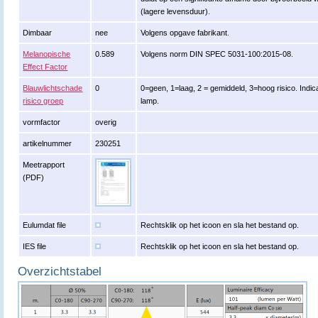
(lagere levensduur).
Dimbaar
nee
Volgens opgave fabrikant.
Melanopische
0.589
Volgens norm DIN SPEC 5031-100:2015-08.
Effect Factor
Blauwlichtschade
0
0=geen, 1=laag, 2 = gemiddeld, 3=hoog risico. Indic
risico groep
lamp.
vormfactor
overig
artikelnummer
230251
Meetrapport
(PDF)
Eulumdat file
Rechtsklik op het icoon en sla het bestand op.
IES file
Rechtsklik op het icoon en sla het bestand op.
Overzichtstabel