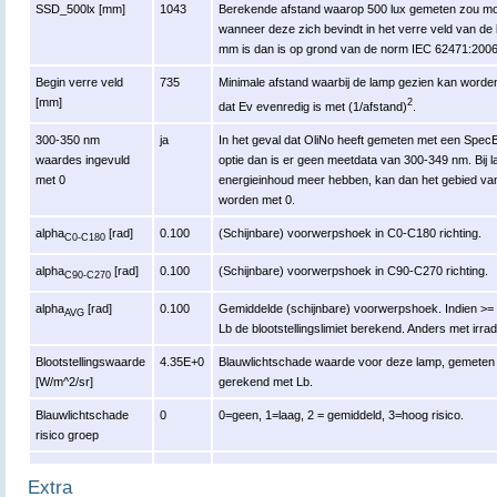
SSD_500lx [mm]
1043
Berekende afstand waarop 500 lux gemeten zou moe
wanneer deze zich bevindt in het verre veld van de
mm is dan is op grond van de norm IEC 62471:200
Begin verre veld
735
Minimale afstand waarbij de lamp gezien kan worden 
[mm]
2
dat Ev evenredig is met (1/afstand)
.
300-350 nm
ja
In het geval dat OliNo heeft gemeten met een Spe
waardes ingevuld
optie dan is er geen meetdata van 300-349 nm. Bij 
met 0
energieinhoud meer hebben, kan dan het gebied va
worden met 0.
alpha
[rad]
0.100
(Schijnbare) voorwerpshoek in C0-C180 richting.
C0-C180
alpha
[rad]
0.100
(Schijnbare) voorwerpshoek in C90-C270 richting.
C90-C270
alpha
[rad]
0.100
Gemiddelde (schijnbare) voorwerpshoek. Indien >= 
AVG
Lb de blootstellingslimiet berekend. Anders met irrad
Blootstellingswaarde
4.35E+0
Blauwlichtschade waarde voor deze lamp, gemeten r
[W/m^2/sr]
gerekend met Lb.
Blauwlichtschade
0
0=geen, 1=laag, 2 = gemiddeld, 3=hoog risico.
risico groep
Extra