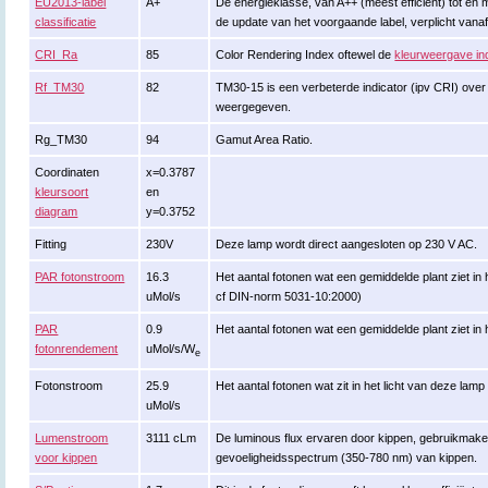
EU2013-label
A+
De energieklasse, van A++ (meest efficiënt) tot en met
classificatie
de update van het voorgaande label, verplicht vana
CRI_Ra
85
Color Rendering Index oftewel de
kleurweergave in
Rf_TM30
82
TM30-15 is een verbeterde indicator (ipv CRI) ove
weergegeven.
Rg_TM30
94
Gamut Area Ratio.
Coordinaten
x=0.3787
kleursoort
en
diagram
y=0.3752
Fitting
230V
Deze lamp wordt direct aangesloten op 230 V AC.
PAR fotonstroom
16.3
Het aantal fotonen wat een gemiddelde plant ziet in
uMol/s
cf DIN-norm 5031-10:2000)
PAR
0.9
Het aantal fotonen wat een gemiddelde plant ziet in 
fotonrendement
uMol/s/W
e
Fotonstroom
25.9
Het aantal fotonen wat zit in het licht van deze la
uMol/s
Lumenstroom
3111 cLm
De luminous flux ervaren door kippen, gebruikmak
voor kippen
gevoeligheidsspectrum (350-780 nm) van kippen.