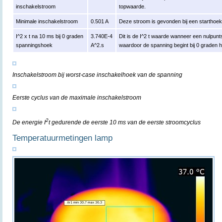
inschakelstroom
topwaarde.
Minimale inschakelstroom
0.501 A
Deze stroom is gevonden bij een starthoe
I^2 x t na 10 ms bij 0 graden
3.740E-4
Dit is de I^2 t waarde wanneer een nulpun
spanningshoek
A^2.s
waardoor de spanning begint bij 0 graden 
Inschakelstroom bij worst-case inschakelhoek van de spanning
Eerste cyclus van de maximale inschakelstroom
2
De energie I
t gedurende de eerste 10 ms van de eerste stroomcyclus
Temperatuurmetingen lamp