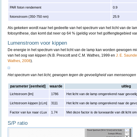
PAR foton rendement
0.9
fotonstroom (350-750 nm)
25.9
Als gekeken wordt naar het gedeelte van het spectrum van het licht van de lam
fotosynthese, dan komt dat neer op 64 % (geldig voor het golflengtegebied v
Lumenstroom voor kippen
De energie in het spectrum van het licht van de lamp kan worden gewogen mi
van het oog van kippen (N.B. Prescott and C.M. Wathes, 1999 en
J. E. Saunder
Wathes, 2008
).
Het spectrum van het licht, gewogen tegen de gevoeligheid van mensenogen
parameter [eenheid]
waarde
uitleg
Lichtstroom [lm]
1786
Het licht van de lamp omgerekend naar gevoelig
Lichtstroom kippen [cLm]
3111
Het licht van de lamp omgerekend naar de gevo
Factor van lux naar cLux
1.74
Met deze factor is de luxwaarde van dit licht 
S/P ratio