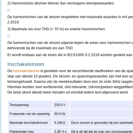
2) Harmonische stromen kleiner dan vermogens-drempelwaardes:
De harmonischen van de stroom vergeleken met maximale waardes in mA per
2:2018.
3) Maximale eis voor THD (= 70 %) en enkele harmonischen:
De harmonischen van de stroom uitgezet tegen de eisen voor harmonischen 
behorende bij de maximale eis aan THD.
Er wordt voldaan aan de eisen die in IEC61000-3-2:2018 worden gesteld aan
Inschakelstroom
De
inschakelstroom
is gemeten voor de verschillende starthoeken van de spa
stap van steeds 10 graden). De stroom- en spanningswaardes zijn met een acq
binnengehaald. Daarna zijn de meetresultaten door een 2e orde 2kHz laagdoorl
Hiermee worden zeer kortdurende, niet relevante, (stroom)pieken weggefilterd
De lamp stond steeds twee minuten uit voordat iedere test uitgevoerd werd.
Testspanning
230.0 V
Frequentie van de spanning
50.0 Hz
Maximale inschakelstroom
6.196 A
Deze stroom is gevonden bij een starthoe
Pulsbreedte max
3.3E-4 s
Dit is de tijd dat de puls een stroomwaard