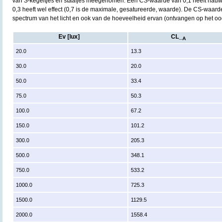
van S-kegeltjes en staafjes meegenomen. Een CS-waarde van 0,1 heeft nauwe
0,3 heeft wel effect (0,7 is de maximale, gesatureerde, waarde). De CS-waarde
spectrum van het licht en ook van de hoeveelheid ervan (ontvangen op het oo
Ev [lux]
CL_
A
20.0
13.3
30.0
20.0
50.0
33.4
75.0
50.3
100.0
67.2
150.0
101.2
300.0
205.3
500.0
348.1
750.0
533.2
1000.0
725.3
1500.0
1129.5
2000.0
1558.4