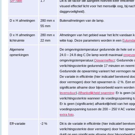
S/P ratio
1.7
Dit is de factor die aangeeft hoeveel keer efficiënte
visueel effectief licht voor het menselijk oog, bij n
daggevoeligheid).
D x H afmetingen
280 mm x
Buitenafmetingen van de lamp.
55 mm
D x H afmetingen
280 mm x
Afmetingen van het gebied waar het licht vandaan k
lichtruimte
22 mm
witte kap. Deze parameters worden in een
Eulumdat
Algemene
De omgevingstemperatuur gedurende de hele set va
opmerkingen
24.0 – 24.8 deg C.De lamp wordt maximaal
ongevee
omgevingstemperatuur.
Opwarmeffect
: Gedurende 
verlichtingssterkte gedurende 17 minuten en neemt
Gedurende de opwarming varieert het vermogen niet 
De variatie in efficiëntie (hier indicatief berekend do
door vermogen) door het opwarmen is -2 %. Een erg
significante afname door bijvoorbeeld warm worden 
levensduur
).
Afhankelijkheid spanning
: Er is geen (s
verlichtingssterkte wanneer de voedingsspanning t
Er is geen (significante) afhankelijkheid van het
voedingsspanning tussen de 200 – 250 V AC varieert
extra foto
.
Eff-variatie
-2 %
Dit is de variatie in efficiëntie (hier indicatief berek
verlichtingssterkte door vermogen) door het opwar
duidt op een significante afname door bijvoorbeeld