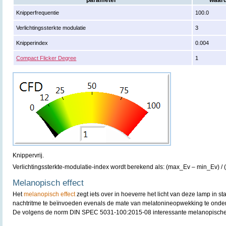
parameter
waar
Knipperfrequentie
100.0
Verlichtingssterkte modulatie
3
Knipperindex
0.004
Compact Flicker Degree
1
Knippervrij.
Verlichtingssterkte-modulatie-index wordt berekend als: (max_Ev – min_Ev) /
Melanopisch effect
Het
melanopisch effect
zegt iets over in hoeverre het licht van deze lamp in st
nachtritme te beïnvoeden evenals de mate van melatonineopwekking te onde
De volgens de norm DIN SPEC 5031-100:2015-08 interessante melanopische 