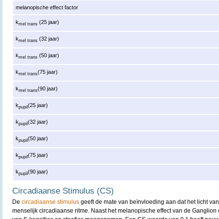
melanopische effect factor
k
(25 jaar)
mel trans
k
(32 jaar)
mel trans
k
(50 jaar)
mel trans
k
(75 jaar)
mel trans
k
(90 jaar)
mel trans
k
(25 jaar)
pupil
k
(32 jaar)
pupil
k
(50 jaar)
pupil
k
(75 jaar)
pupil
k
(90 jaar)
pupil
Circadiaanse Stimulus (CS)
De
circadiaanse stimulus
geeft de mate van beïnvloeding aan dat het licht va
menselijk circadiaanse ritme. Naast het melanopische effect van de Ganglion