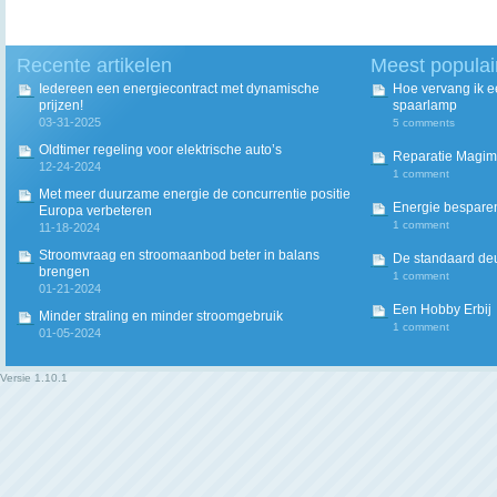
Recente artikelen
Meest populai
Iedereen een energiecontract met dynamische
Hoe vervang ik 
prijzen!
spaarlamp
03-31-2025
5 comments
Oldtimer regeling voor elektrische auto’s
Reparatie Magim
12-24-2024
1 comment
Met meer duurzame energie de concurrentie positie
Energie besparen
Europa verbeteren
1 comment
11-18-2024
Stroomvraag en stroomaanbod beter in balans
De standaard deur
brengen
1 comment
01-21-2024
Een Hobby Erbij
Minder straling en minder stroomgebruik
1 comment
01-05-2024
Versie
1.10.1