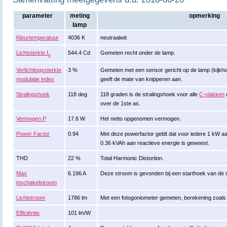
parameter
meting
opmerking
lamp
Kleurtemperatuur
4036 K
neutraalwit
Lichtsterkte I
544.4 Cd
Gemeten recht onder de lamp.
v
Verlichtingssterkte
3 %
Gemeten met een sensor gericht op de lamp (kijkhoek
modulatie index
geeft de mate van knipperen aan.
Stralingshoek
118 deg
118 graden is de stralingshoek voor alle
C-vlakken
over de 1ste as.
Vermogen P
17.6 W
Het netto opgenomen vermogen.
Power Factor
0.94
Met deze powerfactor geldt dat voor iedere 1 kW a
0.36 kVAh aan reactieve energie is geweest.
THD
22 %
Total Harmonic Distortion.
Max
6.196 A
Deze stroom is gevonden bij een starthoek van de
inschakelstroom
Lichtstroom
1786 lm
Met een fotogoniometer gemeten, berekening zoal
Efficiëntie
101 lm/W