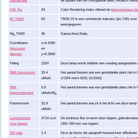
classificatie
de update van het voorgaande label, verplicht vanaf
CRI_Ra
83
Color Rendering Index oftewel de
kleurweergave in
Rf_TM30
83
TM30-15 is een verbeterde indicator (ipv CRI) ove
weergegeven.
Rg_TM30
96
Gamut Area Ratio.
Coordinaten
x=0.4280
kleursoort
en
diagram
y=0.3969
Fitting
230V
Deze lamp wordt middels een voeding aangesloten 
PAR fotonstroom
20.4
Het aantal fotonen wat een gemiddelde plant ziet in
uMol/s
cf DIN-norm 5031-10:2000)
PAR
0.9
Het aantal fotonen wat een gemiddelde plant ziet in 
fotonrendement
uMol/s/W
e
Fotonstroom
32.9
Het aantal fotonen wat zit in het licht van deze la
uMol/s
Lumenstroom
3714 cLm
De luminous flux ervaren door kippen, gebruikmak
voor kippen
(350-780 nm) van kippen.
S/P ratio
1.4
Dit is de factor die aangeeft hoeveel keer efficiënte