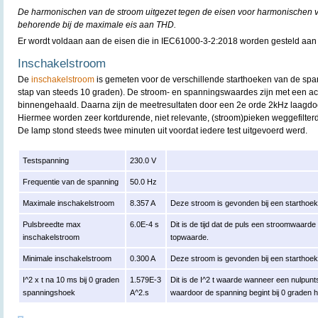
De harmonischen van de stroom uitgezet tegen de eisen voor harmonischen 
behorende bij de maximale eis aan THD.
Er wordt voldaan aan de eisen die in IEC61000-3-2:2018 worden gesteld aan
Inschakelstroom
De
inschakelstroom
is gemeten voor de verschillende starthoeken van de spa
stap van steeds 10 graden). De stroom- en spanningswaardes zijn met een acq
binnengehaald. Daarna zijn de meetresultaten door een 2e orde 2kHz laagdoorl
Hiermee worden zeer kortdurende, niet relevante, (stroom)pieken weggefilterd
De lamp stond steeds twee minuten uit voordat iedere test uitgevoerd werd.
Testspanning
230.0 V
Frequentie van de spanning
50.0 Hz
Maximale inschakelstroom
8.357 A
Deze stroom is gevonden bij een starthoe
Pulsbreedte max
6.0E-4 s
Dit is de tijd dat de puls een stroomwaard
inschakelstroom
topwaarde.
Minimale inschakelstroom
0.300 A
Deze stroom is gevonden bij een starthoe
I^2 x t na 10 ms bij 0 graden
1.579E-3
Dit is de I^2 t waarde wanneer een nulpun
spanningshoek
A^2.s
waardoor de spanning begint bij 0 graden 