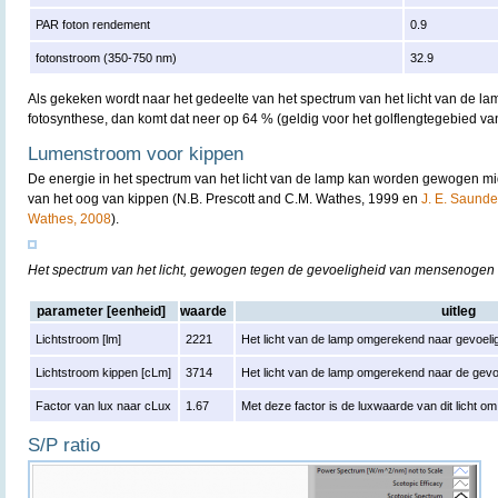
PAR foton rendement
0.9
fotonstroom (350-750 nm)
32.9
Als gekeken wordt naar het gedeelte van het spectrum van het licht van de lam
fotosynthese, dan komt dat neer op 64 % (geldig voor het golflengtegebied v
Lumenstroom voor kippen
De energie in het spectrum van het licht van de lamp kan worden gewogen mi
van het oog van kippen (N.B. Prescott and C.M. Wathes, 1999 en
J. E. Saunder
Wathes, 2008
).
Het spectrum van het licht, gewogen tegen de gevoeligheid van mensenogen
parameter [eenheid]
waarde
uitleg
Lichtstroom [lm]
2221
Het licht van de lamp omgerekend naar gevoelig
Lichtstroom kippen [cLm]
3714
Het licht van de lamp omgerekend naar de gevo
Factor van lux naar cLux
1.67
Met deze factor is de luxwaarde van dit licht 
S/P ratio