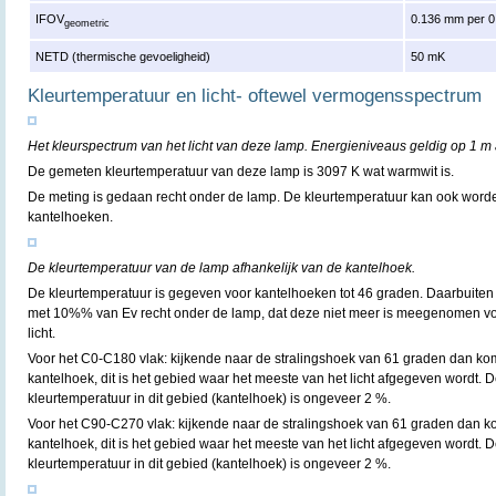
IFOV
0.136 mm per 0
geometric
NETD (thermische gevoeligheid)
50 mK
Kleurtemperatuur en licht- oftewel vermogensspectrum
Het kleurspectrum van het licht van deze lamp. Energieniveaus geldig op 1 m 
De gemeten kleurtemperatuur van deze lamp is 3097 K wat warmwit is.
De meting is gedaan recht onder de lamp. De kleurtemperatuur kan ook word
kantelhoeken.
De kleurtemperatuur van de lamp afhankelijk van de kantelhoek.
De kleurtemperatuur is gegeven voor kantelhoeken tot 46 graden. Daarbuiten i
met 10%% van Ev recht onder de lamp, dat deze niet meer is meegenomen vo
licht.
Voor het C0-C180 vlak: kijkende naar de stralingshoek van 61 graden dan ko
kantelhoek, dit is het gebied waar het meeste van het licht afgegeven wordt. D
kleurtemperatuur in dit gebied (kantelhoek) is ongeveer 2 %.
Voor het C90-C270 vlak: kijkende naar de stralingshoek van 61 graden dan k
kantelhoek, dit is het gebied waar het meeste van het licht afgegeven wordt. D
kleurtemperatuur in dit gebied (kantelhoek) is ongeveer 2 %.