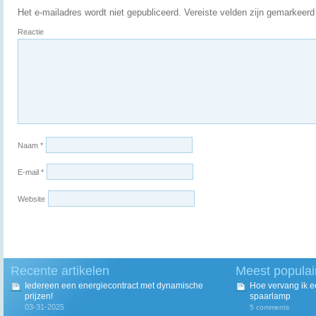
Het e-mailadres wordt niet gepubliceerd.
Vereiste velden zijn gemarkeer
Reactie
Naam
*
E-mail
*
Website
Recente artikelen
Meest populai
Iedereen een energiecontract met dynamische
Hoe vervang ik 
prijzen!
spaarlamp
03-31-2025
5 comments