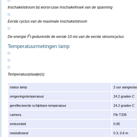
Inschakelstroom bij worst-case inschakelhoek van de spanning
Eerste cyclus van de maximale inschakelstroom
2
De energie I
t gedurende de eerste 10 ms van de eerste stroomcyclus
Temperatuurmetingen lamp
Temperatuurplaatje(s).
status lamp
2 uur aangesta
omgevingstemperatuur
24.2 graden C
gereflecteerde schijnbare temperatuur
24.2 graden C
camera
Flir T335
emissiviteit
0.95
meetafstand
0.3, 0.6 m