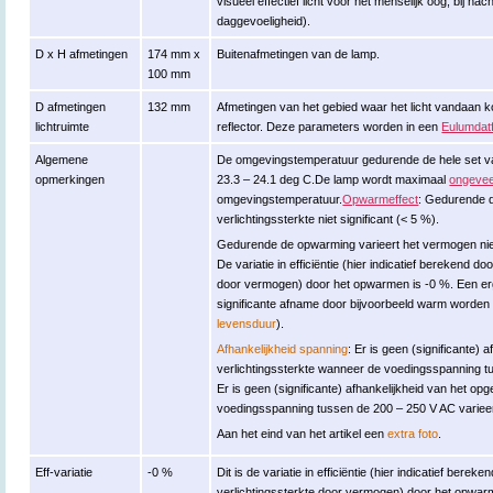
visueel effectief licht voor het menselijk oog, bij n
daggevoeligheid).
D x H afmetingen
174 mm x
Buitenafmetingen van de lamp.
100 mm
D afmetingen
132 mm
Afmetingen van het gebied waar het licht vandaan k
lichtruimte
reflector. Deze parameters worden in een
Eulumdatf
Algemene
De omgevingstemperatuur gedurende de hele set va
opmerkingen
23.3 – 24.1 deg C.De lamp wordt maximaal
ongevee
omgevingstemperatuur.
Opwarmeffect
: Gedurende d
verlichtingssterkte niet significant (< 5 %).
Gedurende de opwarming varieert het vermogen niet 
De variatie in efficiëntie (hier indicatief berekend do
door vermogen) door het opwarmen is -0 %. Een erg
significante afname door bijvoorbeeld warm worden 
levensduur
).
Afhankelijkheid spanning
: Er is geen (significante) 
verlichtingssterkte wanneer de voedingsspanning t
Er is geen (significante) afhankelijkheid van het
voedingsspanning tussen de 200 – 250 V AC varieer
Aan het eind van het artikel een
extra foto
.
Eff-variatie
-0 %
Dit is de variatie in efficiëntie (hier indicatief berek
verlichtingssterkte door vermogen) door het opwarm