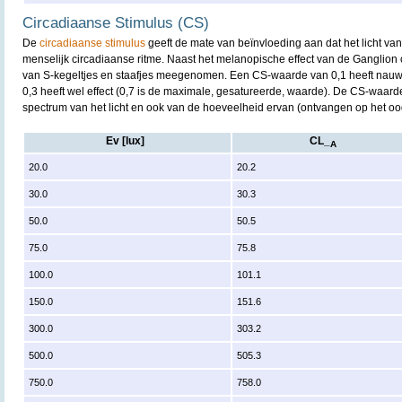
Circadiaanse Stimulus (CS)
De
circadiaanse stimulus
geeft de mate van beïnvloeding aan dat het licht va
menselijk circadiaanse ritme. Naast het melanopische effect van de Ganglion
van S-kegeltjes en staafjes meegenomen. Een CS-waarde van 0,1 heeft nauwe
0,3 heeft wel effect (0,7 is de maximale, gesatureerde, waarde). De CS-waarde
spectrum van het licht en ook van de hoeveelheid ervan (ontvangen op het oo
Ev [lux]
CL_
A
20.0
20.2
30.0
30.3
50.0
50.5
75.0
75.8
100.0
101.1
150.0
151.6
300.0
303.2
500.0
505.3
750.0
758.0