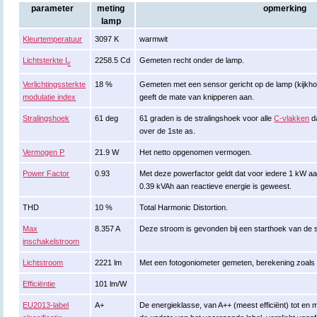
parameter
meting
opmerking
lamp
Kleurtemperatuur
3097 K
warmwit
Lichtsterkte I
2258.5 Cd
Gemeten recht onder de lamp.
v
Verlichtingssterkte
18 %
Gemeten met een sensor gericht op de lamp (kijkhoek
modulatie index
geeft de mate van knipperen aan.
Stralingshoek
61 deg
61 graden is de stralingshoek voor alle
C-vlakken
d
over de 1ste as.
Vermogen P
21.9 W
Het netto opgenomen vermogen.
Power Factor
0.93
Met deze powerfactor geldt dat voor iedere 1 kW a
0.39 kVAh aan reactieve energie is geweest.
THD
10 %
Total Harmonic Distortion.
Max
8.357 A
Deze stroom is gevonden bij een starthoek van de 
inschakelstroom
Lichtstroom
2221 lm
Met een fotogoniometer gemeten, berekening zoal
Efficiëntie
101 lm/W
EU2013-label
A+
De energieklasse, van A++ (meest efficiënt) tot en met