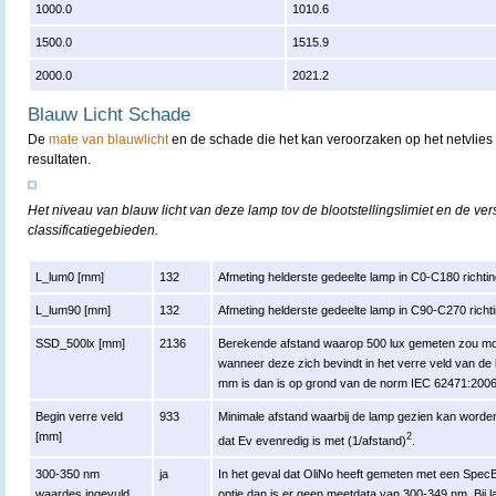
1000.0
1010.6
1500.0
1515.9
2000.0
2021.2
Blauw Licht Schade
De
mate van blauwlicht
en de schade die het kan veroorzaken op het netvlies 
resultaten.
Het niveau van blauw licht van deze lamp tov de blootstellingslimiet en de ver
classificatiegebieden.
L_lum0 [mm]
132
Afmeting helderste gedeelte lamp in C0-C180 richtin
L_lum90 [mm]
132
Afmeting helderste gedeelte lamp in C90-C270 richti
SSD_500lx [mm]
2136
Berekende afstand waarop 500 lux gemeten zou moe
wanneer deze zich bevindt in het verre veld van de
mm is dan is op grond van de norm IEC 62471:200
Begin verre veld
933
Minimale afstand waarbij de lamp gezien kan worden 
[mm]
2
dat Ev evenredig is met (1/afstand)
.
300-350 nm
ja
In het geval dat OliNo heeft gemeten met een Spe
waardes ingevuld
optie dan is er geen meetdata van 300-349 nm. Bij 