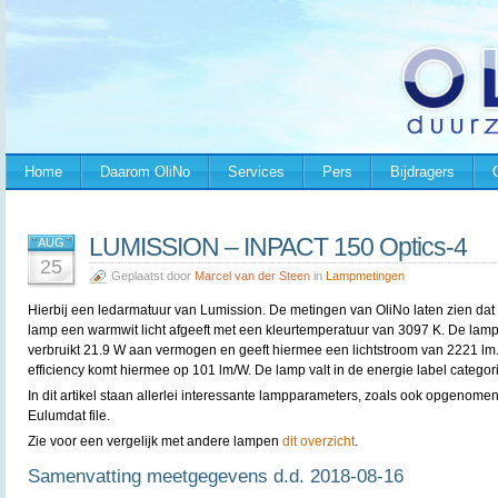
Home
Daarom OliNo
Services
Pers
Bijdragers
LUMISSION – INPACT 150 Optics-4
AUG
25
Geplaatst door
Marcel van der Steen
in
Lampmetingen
Hierbij een ledarmatuur van
Lumission. De metingen van OliNo laten zien dat
lamp een warmwit licht afgeeft met een kleurtemperatuur van 3097 K. De lam
verbruikt 21.9 W aan vermogen en geeft hiermee een lichtstroom van 2221 lm
efficiency komt hiermee op 101 lm/W. De lamp valt in de energie label categor
In dit artikel staan allerlei interessante lampparameters, zoals ook opgenomen
Eulumdat file.
Zie voor een vergelijk met andere lampen
dit overzicht
.
Samenvatting meetgegevens d.d. 2018-08-16