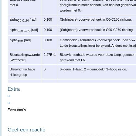
met 0
energieinhoud meer hebben, kan dan het gebied va
worden met 0.
alpha
[rad]
0.100
(Schijnbare) voorwerpshoek in C0-C180 richting.
C0-C180
alpha
[rad]
0.100
(Schijnbare) voorwerpshoek in C90-C270 richting.
C90-C270
alpha
[rad]
0.100
Gemiddelde (schijnbare) voorwerpshoek. Indien >= 
AVG
Lb de blootstellingslimiet berekend. Anders met irrad
Blootstellingswaarde
2.27E+1
Blauwlichtschade waarde voor deze lamp, gemeten r
[W/m^2/sr]
gerekend met Lb.
Blauwlichtschade
0
0=geen, 1=laag, 2 = gemiddeld, 3=hoog risico.
risico groep
Extra
Extra foto’s.
Geef een reactie