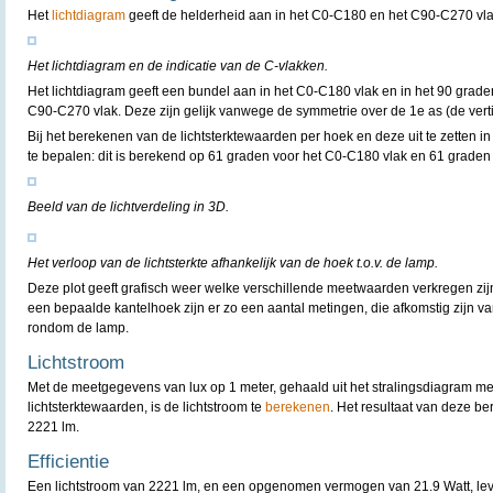
Het
lichtdiagram
geeft de helderheid aan in het C0-C180 en het C90-C270 vla
Het lichtdiagram en de indicatie van de C-vlakken.
Het lichtdiagram geeft een bundel aan in het C0-C180 vlak en in het 90 grad
C90-C270 vlak. Deze zijn gelijk vanwege de symmetrie over de 1e as (de verti
Bij het berekenen van de lichtsterktewaarden per hoek en deze uit te zetten in
te bepalen: dit is berekend op 61 graden voor het C0-C180 vlak en 61 graden
Beeld van de lichtverdeling in 3D.
Het verloop van de lichtsterkte afhankelijk van de hoek t.o.v. de lamp.
Deze plot geeft grafisch weer welke verschillende meetwaarden verkregen zijn
een bepaalde kantelhoek zijn er zo een aantal metingen, die afkomstig zijn v
rondom de lamp.
Lichtstroom
Met de meetgegevens van lux op 1 meter, gehaald uit het stralingsdiagram m
lichtsterktewaarden, is de lichtstroom te
berekenen
. Het resultaat van deze b
2221 lm.
Efficientie
Een lichtstroom van 2221 lm, en een opgenomen vermogen van 21.9 Watt, lever