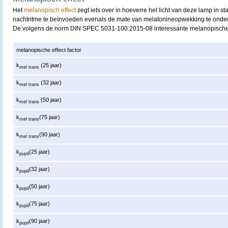
Het
melanopisch effect
zegt iets over in hoeverre het licht van deze lamp in st
nachtritme te beïnvoeden evenals de mate van melatonineopwekking te onde
De volgens de norm DIN SPEC 5031-100:2015-08 interessante melanopische 
melanopische effect factor
k
(25 jaar)
mel trans
k
(32 jaar)
mel trans
k
(50 jaar)
mel trans
k
(75 jaar)
mel trans
k
(90 jaar)
mel trans
k
(25 jaar)
pupil
k
(32 jaar)
pupil
k
(50 jaar)
pupil
k
(75 jaar)
pupil
k
(90 jaar)
pupil