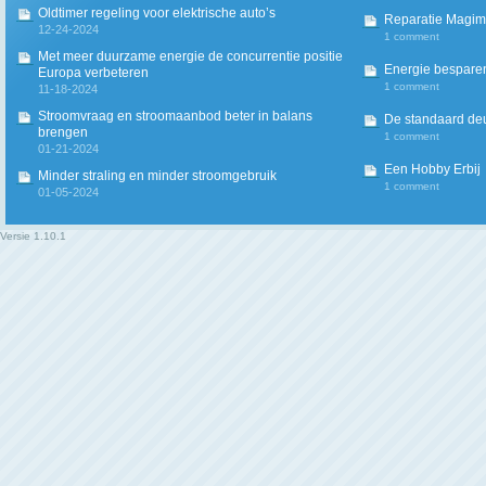
Oldtimer regeling voor elektrische auto’s
Reparatie Magim
12-24-2024
1 comment
Met meer duurzame energie de concurrentie positie
Energie besparen
Europa verbeteren
1 comment
11-18-2024
Stroomvraag en stroomaanbod beter in balans
De standaard deur
brengen
1 comment
01-21-2024
Een Hobby Erbij
Minder straling en minder stroomgebruik
1 comment
01-05-2024
Versie
1.10.1