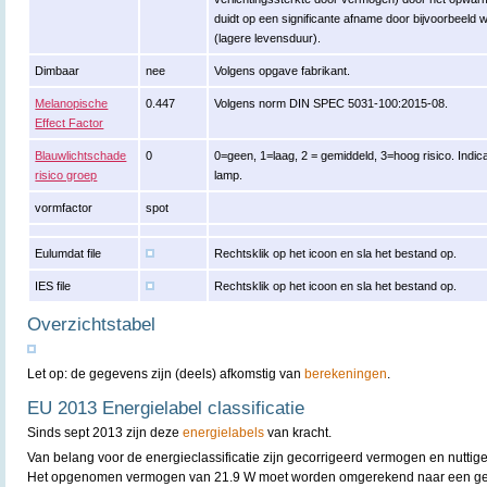
duidt op een significante afname door bijvoorbeeld
(lagere levensduur).
Dimbaar
nee
Volgens opgave fabrikant.
Melanopische
0.447
Volgens norm DIN SPEC 5031-100:2015-08.
Effect Factor
Blauwlichtschade
0
0=geen, 1=laag, 2 = gemiddeld, 3=hoog risico. Indica
risico groep
lamp.
vormfactor
spot
Eulumdat file
Rechtsklik op het icoon en sla het bestand op.
IES file
Rechtsklik op het icoon en sla het bestand op.
Overzichtstabel
Let op: de gegevens zijn (deels) afkomstig van
berekeningen
.
EU 2013 Energielabel classificatie
Sinds sept 2013 zijn deze
energielabels
van kracht.
Van belang voor de energieclassificatie zijn gecorrigeerd vermogen en nuttige
Het opgenomen vermogen van 21.9 W moet worden omgerekend naar een geco