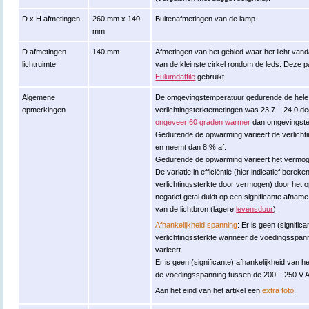
D x H afmetingen
260 mm x 140
Buitenafmetingen van de lamp.
mm
D afmetingen
140 mm
Afmetingen van het gebied waar het licht vand
lichtruimte
van de kleinste cirkel rondom de leds. Deze 
Eulumdatfile
gebruikt.
Algemene
De omgevingstemperatuur gedurende de hele
opmerkingen
verlichtingsterktemetingen was 23.7 – 24.0 
ongeveer 60 graden warmer
dan omgevingste
Gedurende de opwarming varieert de verlicht
en neemt dan 8 % af.
Gedurende de opwarming varieert het vermogen
De variatie in efficiëntie (hier indicatief berek
verlichtingssterkte door vermogen) door het
negatief getal duidt op een significante afna
van de lichtbron (lagere
levensduur
).
Afhankelijkheid spanning
: Er is geen (signific
verlichtingssterkte wanneer de voedingsspan
varieert.
Er is geen (significante) afhankelijkheid va
de voedingsspanning tussen de 200 – 250 V A
Aan het eind van het artikel een
extra foto
.