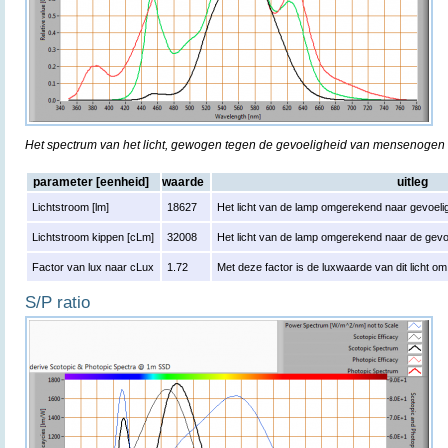
Het spectrum van het licht, gewogen tegen de gevoeligheid van mensenogen
parameter [eenheid]
waarde
uitleg
Lichtstroom [lm]
18627
Het licht van de lamp omgerekend naar gevoelig
Lichtstroom kippen [cLm]
32008
Het licht van de lamp omgerekend naar de gevo
Factor van lux naar cLux
1.72
Met deze factor is de luxwaarde van dit licht 
S/P ratio