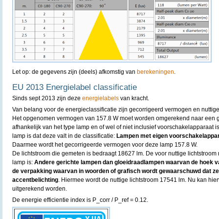
Let op: de gegevens zijn (deels) afkomstig van
berekeningen
.
EU 2013 Energielabel classificatie
Sinds sept 2013 zijn deze
energielabels
van kracht.
Van belang voor de energieclassificatie zijn gecorrigeerd vermogen en nuttige
Het opgenomen vermogen van 157.8 W moet worden omgerekend naar een gec
afhankelijk van het type lamp en of wel of niet inclusief voorschakelapparaat
lamp is dat deze valt in de classificatie:
Lampen met eigen voorschakelapparaa
Daarmee wordt het gecorrigeerde vermogen voor deze lamp 157.8 W.
De lichtstroom die gemeten is bedraagt 18627 lm. De voor nuttige lichtstroom r
lamp is:
Andere gerichte lampen dan gloeidraadlampen waarvan de hoek va
de verpakking waarvan in woorden of grafisch wordt gewaarschuwd dat ze n
accentbelichting
. Hiermee wordt de nuttige lichtstroom 17541 lm. Nu kan hi
uitgerekend worden.
De energie efficientie index is P_corr / P_ref = 0.12.