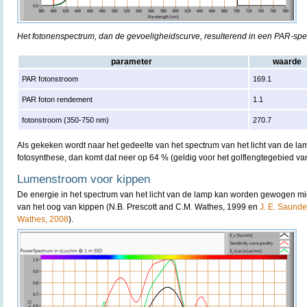
Het fotonenspectrum, dan de gevoeligheidscurve, resulterend in een PAR-sp
parameter
waarde
PAR fotonstroom
169.1
PAR foton rendement
1.1
fotonstroom (350-750 nm)
270.7
Als gekeken wordt naar het gedeelte van het spectrum van het licht van de lam
fotosynthese, dan komt dat neer op 64 % (geldig voor het golflengtegebied v
Lumenstroom voor kippen
De energie in het spectrum van het licht van de lamp kan worden gewogen mi
van het oog van kippen (N.B. Prescott and C.M. Wathes, 1999 en
J. E. Saunder
Wathes, 2008
).