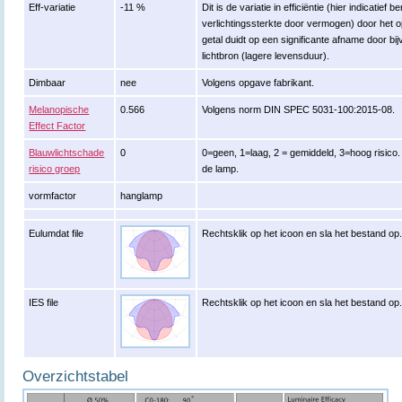
Eff-variatie
-11 %
Dit is de variatie in efficiëntie (hier indicatief
verlichtingssterkte door vermogen) door het 
getal duidt op een significante afname door 
lichtbron (lagere levensduur).
Dimbaar
nee
Volgens opgave fabrikant.
Melanopische
0.566
Volgens norm DIN SPEC 5031-100:2015-08.
Effect Factor
Blauwlichtschade
0
0=geen, 1=laag, 2 = gemiddeld, 3=hoog risico. 
risico groep
de lamp.
vormfactor
hanglamp
Eulumdat file
Rechtsklik op het icoon en sla het bestand op
IES file
Rechtsklik op het icoon en sla het bestand op
Overzichtstabel