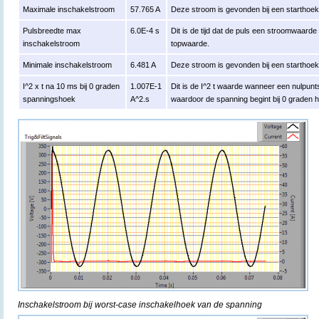
Maximale inschakelstroom
57.765 A
Deze stroom is gevonden bij een starthoe
Pulsbreedte max
6.0E-4 s
Dit is de tijd dat de puls een stroomwaard
inschakelstroom
topwaarde.
Minimale inschakelstroom
6.481 A
Deze stroom is gevonden bij een starthoe
I^2 x t na 10 ms bij 0 graden
1.007E-1
Dit is de I^2 t waarde wanneer een nulpun
spanningshoek
A^2.s
waardoor de spanning begint bij 0 graden 
Inschakelstroom bij worst-case inschakelhoek van de spanning