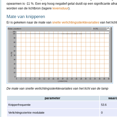
opwarmen is -11 %. Een erg hoog negatief getal duidt op een significante af
worden van de lichtbron (lagere
levensduur
).
Mate van knipperen
Er is gekeken naar de mate van
snelle verlichtingssterktevariaties
van het lich
De mate van snelle verlichtingssterktevariaties van het licht van de lamp
parameter
waar
Knipperfrequentie
53.6
Verlichtingssterkte modulatie
0