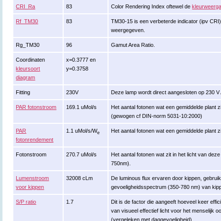
CRI_Ra
83
Color Rendering Index oftewel de
kleurweerga
Rf_TM30
83
TM30-15 is een verbeterde indicator (ipv CRI
weergegeven.
Rg_TM30
96
Gamut Area Ratio.
Coordinaten
x=0.3777 en
kleursoort
y=0.3758
diagram
Fitting
230V
Deze lamp wordt direct aangesloten op 230 V
PAR fotonstroom
169.1 uMol/s
Het aantal fotonen wat een gemiddelde plant zi
(gewogen cf DIN-norm 5031-10:2000)
PAR
1.1 uMol/s/W
Het aantal fotonen wat een gemiddelde plant zi
e
fotonrendement
Fotonstroom
270.7 uMol/s
Het aantal fotonen wat zit in het licht van de
750nm).
Lumenstroom
32008 cLm
De luminous flux ervaren door kippen, gebru
voor kippen
gevoeligheidsspectrum (350-780 nm) van kip
S/P ratio
1.7
Dit is de factor die aangeeft hoeveel keer effi
van visueel effectief licht voor het menselijk o
(vergeleken met daggevoeligheid).