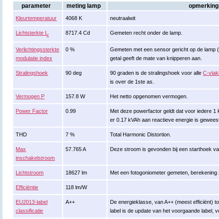
parameter
meting lamp
opmerking
Kleurtemperatuur
4068 K
neutraalwit
Lichtsterkte I
8717.4 Cd
Gemeten recht onder de lamp.
v
Verlichtingssterkte
0 %
Gemeten met een sensor gericht op de lamp (ki
modulatie index
getal geeft de mate van knipperen aan.
Stralingshoek
90 deg
90 graden is de stralingshoek voor alle
C-vla
is over de 1ste as.
Vermogen P
157.8 W
Het netto opgenomen vermogen.
Power Factor
0.99
Met deze powerfactor geldt dat voor iedere 
er 0.17 kVAh aan reactieve energie is gewees
THD
7 %
Total Harmonic Distortion.
Max
57.765 A
Deze stroom is gevonden bij een starthoek v
inschakelstroom
Lichtstroom
18627 lm
Met een fotogoniometer gemeten, berekening
Efficiëntie
118 lm/W
EU2013-label
A++
De energieklasse, van A++ (meest efficiënt) tot
classificatie
label is de update van het voorgaande label, v