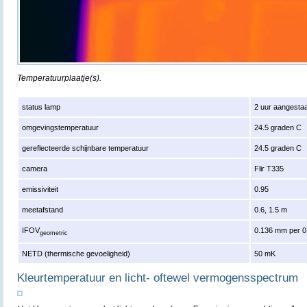
Temperatuurplaatje(s).
status lamp
2 uur aangesta
omgevingstemperatuur
24.5 graden C
gereflecteerde schijnbare temperatuur
24.5 graden C
camera
Flir T335
emissiviteit
0.95
meetafstand
0.6, 1.5 m
IFOV
0.136 mm per 0
geometric
NETD (thermische gevoeligheid)
50 mK
Kleurtemperatuur en licht- oftewel vermogensspectrum