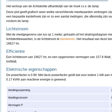
Het verloop van de lichtsterkte afhankelijk van de hoek t.o.v. de lamp.
Deze plot geeft grafisch weer welke verschillende meetwaarden verkregen zijn
een bepaalde kantelhoek zijn er zo een aantal metingen, die afkomstig zijn v
rondom de lamp.
Lichtstroom
Met de meetgegevens van lux op 1 meter, gehaald uit het stralingsdiagram m
lichtsterktewaarden, is de lichtstroom te
berekenen
. Het resultaat van deze b
18627 lm.
Efficientie
Een lichtstroom van 18627 lm, en een opgenomen vermogen van 157.8 Watt, le
lm/Watt.
Elektrische eigenschappen
De powerfactor is 0.99. Met deze powerfactor geldt dat voor iedere 1 kW aan
0.17 kVAh aan reactieve energie is geweest.
Voedingsspanning
Voedingsstroom
Vermogen P