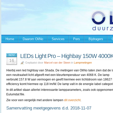
Home
Daarom OliNo
Services
Pers
Bijdragers
LEDs Light Pro – Highbay 150W 4000
NOV
16
Geplaatst door
Marcel van der Steen
in
Lampmetingen
Hierbij een led highbay van
Shada. De metingen van OliNo laten zien dat de 
een neutraalwit licht afgeeft met een kleurtemperatuur van 4068 K. De lamp
verbruikt 157.8 W aan vermogen en geeft hiermee een lichtstroom van 18627 
efficiency komt hiermee op 118 lm/W. De lamp valt in de energie label categor
In dit artikel staan allerlei interessante lampparameters, zoals ook opgenomen
Eulumdat file.
Zie voor een vergelijk met andere lampen
dit overzicht
.
Samenvatting meetgegevens d.d. 2018-11-07