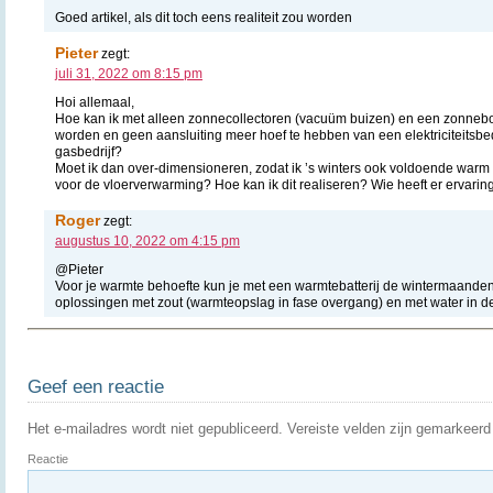
Goed artikel, als dit toch eens realiteit zou worden
Pieter
zegt:
juli 31, 2022 om 8:15 pm
Hoi allemaal,
Hoe kan ik met alleen zonnecollectoren (vacuüm buizen) en een zonneboi
worden en geen aansluiting meer hoef te hebben van een elektriciteitsbed
gasbedrijf?
Moet ik dan over-dimensioneren, zodat ik ’s winters ook voldoende war
voor de vloerverwarming? Hoe kan ik dit realiseren? Wie heeft er ervarin
Roger
zegt:
augustus 10, 2022 om 4:15 pm
@Pieter
Voor je warmte behoefte kun je met een warmtebatterij de wintermaanden
oplossingen met zout (warmteopslag in fase overgang) en met water in d
Geef een reactie
Het e-mailadres wordt niet gepubliceerd.
Vereiste velden zijn gemarkeer
Reactie