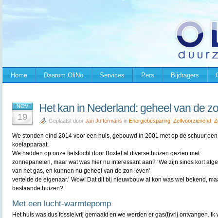
Home
Daarom OliNo
Services
Pers
Bijdragers
Het kan in Nederland: geheel van de zo
NOV
19
Geplaatst door
Jan Juffermans
in
Energiebesparing
,
Zelfvoorzienend
,
Z
We stonden eind 2014 voor een huis, gebouwd in 2001 met op de schuur een
koelapparaat.
We hadden op onze fietstocht door Boxtel al diverse huizen gezien met
zonnepanelen, maar wat was hier nu interessant aan? ‘We zijn sinds kort afge
van het gas, en kunnen nu geheel van de zon leven’
vertelde de eigenaar.’ Wow! Dat dit bij nieuwbouw al kon was wel bekend, maa
bestaande huizen?
Met een lucht-warmtepomp
Het huis was dus fossielvrij gemaakt en we werden er gas(t)vrij ontvangen. 