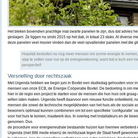
Het bleken bovendien prachtige mat-zwarte panelen te zijn, dus dat advies he
geslagen. Ze liggen nu sinds 2015 op het dak, in totaal 23 stuks. Al diverse
deze panelen veel mooier vinden dan de veel opvallender panelen met die 
Hopelijk besluiten nu nog meer mensen om zonne-energie te nemen, 
stap te zetten naar nul op de energierekening, want dat is toch een he
perspectief!
Versnelling door rechtszaak
Met Urgenda hebben we begin juni in Boxtel een studiedag gehouden voor inst
mensen van onze ECB, de Energie Coöperatie Boxtel. De bedoeling is om met
hier in de regio een project te starten voor de mensen die hun huis ook graag
willen laten maken. Urgenda heeft daarvoor een nieuwe functie ontwikkeld, na
mensen die zowel de technische mogelijkheden van het huis als de sociale 
bewoners optimaal kunnen combineren om tot een specifieke ‘configuratie’ v
voor het huis te komen; maatwerk dus. In overleg met installateurs en de bew
genomen. Dus
de procedure voor energieneutrale bestaande huizen kan hiermee verbeterd 
Urgenda (met 886 mede-eisers) de rechtszaak tegen de Staat heeft gewonnen 