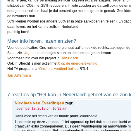
te scherpen, kan de versnelling wellicht nog een extra zet krijgen. Nederland
uitstoot van CO2 met 25% reduceren. In feite zouden we dat zelf ook moeten
energieneutraal huis haal je dat percentage met het grootste gemak. Gemidde
de bewoners dan
50% kleiner worden (de andere 50% zit in onze aankopen en reizen). En dat b
gaan leven, en het kan nu zelfs in Nederland,
prachtig toch!
Meer info horen, lezen en zien?
Voor de publicaties ‘Ons huis energieneutraal’ en ook de rechtszaak tegen de
Staat, zie:
Urgenda
de boekjes staan op de home page onderaan.
Voor meer info over het project in
Den Bosch
Ook in Utrecht is men actief met
0 op de energierekening
;
Het TV-programma
‘Ons huis verdient het’
op RTL4.
Jan Juffermans
7 reacties op “Het kan in Nederland: geheel van de zon l
Nicolaas van Everdingen
zegt:
november 19, 2018 om 10:32 am
Dank voor het delen van dit mooie praktijkvoorbeeld.
1 correctie op deze zinsnede: “Het apparaat op het dak bleek een lucht
draait van extra zonnepanelen. Dus geen warmtepomp op aardwarmte met
tuin, en doorgaans een flink energiegebruik voor het rondpompen van het