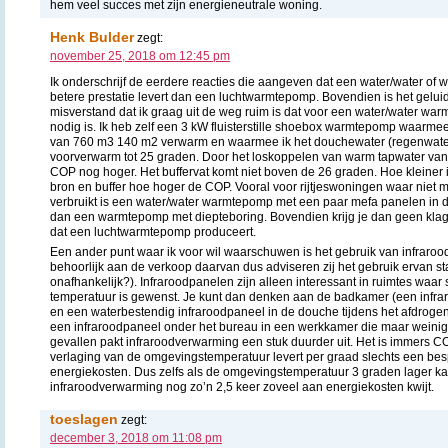
hem veel succes met zijn energieneutrale woning.
Henk Bulder
zegt:
november 25, 2018 om 12:45 pm
Ik onderschrijf de eerdere reacties die aangeven dat een water/water of
betere prestatie levert dan een luchtwarmtepomp. Bovendien is het gelu
misverstand dat ik graag uit de weg ruim is dat voor een water/water wa
nodig is. Ik heb zelf een 3 kW fluisterstille shoebox warmtepomp waarme
van 760 m3 140 m2 verwarm en waarmee ik het douchewater (regenwater)
voorverwarm tot 25 graden. Door het loskoppelen van warm tapwater v
COP nog hoger. Het buffervat komt niet boven de 26 graden. Hoe kleiner 
bron en buffer hoe hoger de COP. Vooral voor rijtjeswoningen waar niet
verbruikt is een water/water warmtepomp met een paar mefa panelen in 
dan een warmtepomp met diepteboring. Bovendien krijg je dan geen klag
dat een luchtwarmtepomp produceert.
Een ander punt waar ik voor wil waarschuwen is het gebruik van infraro
behoorlijk aan de verkoop daarvan dus adviseren zij het gebruik ervan s
onafhankelijk?). Infraroodpanelen zijn alleen interessant in ruimtes waar s
temperatuur is gewenst. Je kunt dan denken aan de badkamer (een infra
en een waterbestendig infraroodpaneel in de douche tijdens het afdrogen
een infraroodpaneel onder het bureau in een werkkamer die maar weinig w
gevallen pakt infraroodverwarming een stuk duurder uit. Het is immers 
verlaging van de omgevingstemperatuur levert per graad slechts een be
energiekosten. Dus zelfs als de omgevingstemperatuur 3 graden lager ka
infraroodverwarming nog zo’n 2,5 keer zoveel aan energiekosten kwijt.
toeslagen
zegt:
december 3, 2018 om 11:08 pm