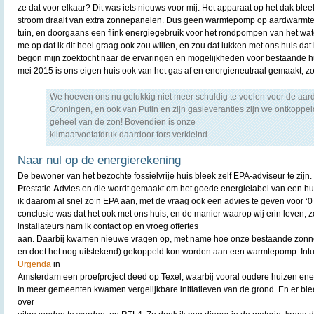
ze dat voor elkaar? Dit was iets nieuws voor mij. Het apparaat op het dak bl
stroom draait van extra zonnepanelen. Dus geen warmtepomp op aardwarmte m
tuin, en doorgaans een flink energiegebruik voor het rondpompen van het wat
me op dat ik dit heel graag ook zou willen, en zou dat lukken met ons huis da
begon mijn zoektocht naar de ervaringen en mogelijkheden voor bestaande hui
mei 2015 is ons eigen huis ook van het gas af en energieneutraal gemaakt, z
We hoeven ons nu gelukkig niet meer schuldig te voelen voor de aar
Groningen, en ook van Putin en zijn gasleveranties zijn we ontkoppel
geheel van de zon! Bovendien is onze
klimaatvoetafdruk daardoor fors verkleind.
Naar nul op de energierekening
De bewoner van het bezochte fossielvrije huis bleek zelf EPA-adviseur te zijn.
P
restatie
A
dvies en die wordt gemaakt om het goede energielabel van een huis
ik daarom al snel zo’n EPA aan, met de vraag ook een advies te geven voor ‘0
conclusie was dat het ook met ons huis, en de manier waarop wij erin leven, 
installateurs nam ik contact op en vroeg offertes
aan. Daarbij kwamen nieuwe vragen op, met name hoe onze bestaande zonneb
en doet het nog uitstekend) gekoppeld kon worden aan een warmtepomp. Intus
Urgenda
in
Amsterdam een proefproject deed op Texel, waarbij vooral oudere huizen en
In meer gemeenten kwamen vergelijkbare initiatieven van de grond. En er ble
over