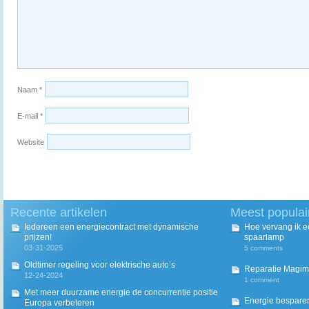
Naam
*
E-mail
*
Website
Recente artikelen
Meest populai
Iedereen een energiecontract met dynamische
Hoe vervang ik 
prijzen!
spaarlamp
03-31-2025
5 comments
Oldtimer regeling voor elektrische auto’s
Reparatie Magim
12-24-2024
1 comment
Met meer duurzame energie de concurrentie positie
Energie besparen
Europa verbeteren