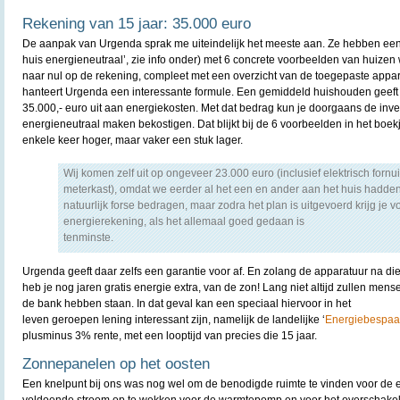
Rekening van 15 jaar: 35.000 euro
De aanpak van Urgenda sprak me uiteindelijk het meeste aan. Ze hebben een 
huis energieneutraal’, zie info onder) met 6 concrete voorbeelden van huizen
naar nul op de rekening, compleet met een overzicht van de toegepaste appar
hanteert Urgenda een interessante formule. Een gemiddeld huishouden geeft in
35.000,- euro uit aan energiekosten. Met dat bedrag kun je doorgaans de inve
energieneutraal maken bekostigen. Dat blijkt bij de 6 voorbeelden in het boek
enkele keer hoger, maar vaker een stuk lager.
Wij komen zelf uit op ongeveer 23.000 euro (inclusief elektrisch forn
meterkast), omdat we eerder al het een en ander aan het huis hadden
natuurlijk forse bedragen, maar zodra het plan is uitgevoerd krijg je 
energierekening, als het allemaal goed gedaan is
tenminste.
Urgenda geeft daar zelfs een garantie voor af. En zolang de apparatuur na die 
heb je nog jaren gratis energie extra, van de zon! Lang niet altijd zullen men
de bank hebben staan. In dat geval kan een speciaal hiervoor in het
leven geroepen lening interessant zijn, namelijk de landelijke ‘
Energiebespaa
plusminus 3% rente, met een looptijd van precies die 15 jaar.
Zonnepanelen op het oosten
Een knelpunt bij ons was nog wel om de benodigde ruimte te vinden voor de
voldoende stroom op te wekken voor de warmtepomp en voor het overschakele