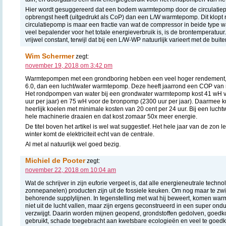
Hier wordt gesuggereerd dat een bodem warmtepomp door de circulatiepo
opbrengst heeft (uitgedrukt als CoP) dan een L/W warmtepomp. Dit klopt n
circulatiepomp is maar een fractie van wat de compressor in beide type
veel bepalender voor het totale energieverbruik is, is de brontemperatuu
vrijwel constant, terwijl dat bij een L/W-WP natuurlijk varieert met de buit
Wim Schermer
zegt:
november 19, 2018 om 3:42 pm
Warmtepompen met een grondboring hebben een veel hoger rendement,
6.0, dan een lucht/water warmtepomp. Deze heeft jaarrond een COP van 
Het rondpompen van water bij een grondwater warmtepomp kost 41 wH v
uur per jaar) en 75 wH voor de bronpomp (2300 uur per jaar). Daarmee k
heerlijk koelen met minimale kosten van 20 cent per 24 uur. Bij een luc
hele machinerie draaien en dat kost zomaar 50x meer energie.
De titel boven het artikel is wel wat suggestief. Het hele jaar van de zon l
winter komt de elektriciteit echt van de centrale.
Al met al natuurlijk wel goed bezig.
Michiel de Pooter
zegt:
november 22, 2018 om 10:04 am
Wat de schrijver in zijn euforie vergeet is, dat alle energieneutrale tec
zonnepanelen) producten zijn uit de fossiele keuken. Om nog maar te zwi
behorende supplylijnen. In tegenstelling met wat hij beweert, komen 
niet uit de lucht vallen, maar zijn ergens geconstrueerd in een super ond
verzwijgt. Daarin worden mijnen geopend, grondstoffen gedolven, goedko
gebruikt, schade toegebracht aan kwetsbare ecologieën en veel te goedk