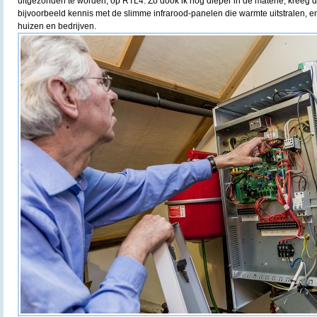
uitgezonden te worden, op RTL4. Zo dook ik nog dieper in de materie, kreeg 
bijvoorbeeld kennis met de slimme infrarood-panelen die warmte uitstralen, 
huizen en bedrijven.