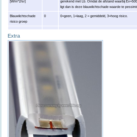
[W/m^2/sr]
gerekend met Lb. Omdat de afstand waarbij Ev=500 l
ligt dan is deze blauwlichtschade waarde te pessimisti
Blauwlichtschade
0
0=geen, 1=laag, 2 = gemiddeld, 3=hoog risico.
risico groep
Extra