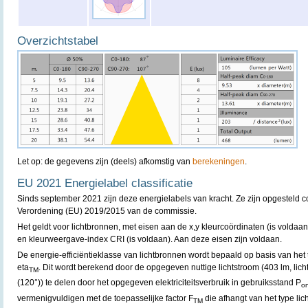
Overzichtstabel
Let op: de gegevens zijn (deels) afkomstig van
berekeningen
.
EU 2021 Energielabel classificatie
Sinds september 2021 zijn deze energielabels van kracht. Ze zijn opgesteld
Verordening (EU) 2019/2015 van de commissie.
Het geldt voor lichtbronnen, met eisen aan de x,y kleurcoördinaten (is voldaa
en kleurweergave-index CRI (is voldaan). Aan deze eisen zijn voldaan.
De energie-efficiëntieklasse van lichtbronnen wordt bepaald op basis van he
eta
. Dit wordt berekend door de opgegeven nuttige lichtstroom (403 lm, lic
TM
(120°)) te delen door het opgegeven elektriciteitsverbruik in gebruiksstand P
o
vermenigvuldigen met de toepasselijke factor F
die afhangt van het type lich
TM