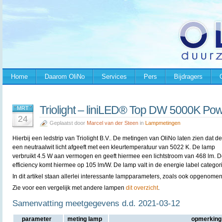
Home
Daarom OliNo
Services
Pers
Bijdragers
Triolight – liniLED® Top DW 5000K Po
MRT
24
Geplaatst door
Marcel van der Steen
in
Lampmetingen
Hierbij een ledstrip van
Triolight B.V.. De metingen van OliNo laten zien dat d
een neutraalwit licht afgeeft met een kleurtemperatuur van 5022 K. De lamp
verbruikt 4.5 W aan vermogen en geeft hiermee een lichtstroom van 468 lm. 
efficiency komt hiermee op 105 lm/W. De lamp valt in de energie label categor
In dit artikel staan allerlei interessante lampparameters, zoals ook opgenomen
Zie voor een vergelijk met andere lampen
dit overzicht
.
Samenvatting meetgegevens d.d. 2021-03-12
parameter
meting lamp
opmerking