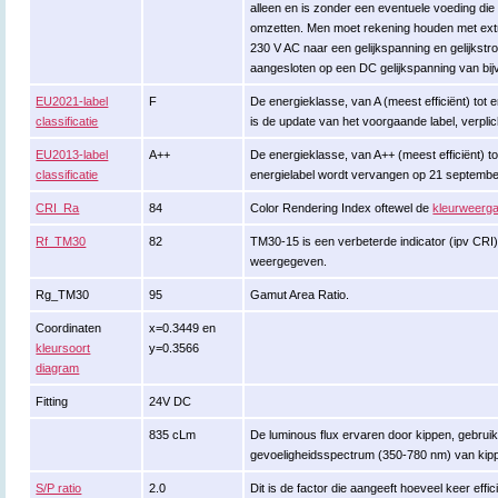
alleen en is zonder een eventuele voeding di
omzetten. Men moet rekening houden met extr
230 V AC naar een gelijkspanning en gelijkstr
aangesloten op een DC gelijkspanning van bij
EU2021-label
F
De energieklasse, van A (meest efficiënt) tot en
classificatie
is de update van het voorgaande label, verpli
EU2013-label
A++
De energieklasse, van A++ (meest efficiënt) tot
classificatie
energielabel wordt vervangen op 21 septembe
CRI_Ra
84
Color Rendering Index oftewel de
kleurweerga
Rf_TM30
82
TM30-15 is een verbeterde indicator (ipv CRI
weergegeven.
Rg_TM30
95
Gamut Area Ratio.
Coordinaten
x=0.3449 en
kleursoort
y=0.3566
diagram
Fitting
24V DC
835 cLm
De luminous flux ervaren door kippen, gebru
gevoeligheidsspectrum (350-780 nm) van kip
S/P ratio
2.0
Dit is de factor die aangeeft hoeveel keer effi