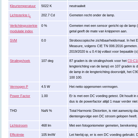
Kleurtemperatuur
5022 K
neutraalwit
Lichtsterkte I
202.7 Cd
Gemeten recht onder de lamp.
v
Verlichtingssterkte
0 %
Gemeten met een sensor gericht op de lamp (ki
modulatie index
getal geeft de mate van knipperen aan.
SVM
0.0
Stroboscopische zichtbaarheidsmaat. In het En
Measure, volgens CIE TN 006:2016 gemeten. 
2019/2020 is ≤ 0.4 bij vollast voor bepaalde (
Stralingshoek
107 deg
87 graden is de stralingshoek voor het
C0-C1
lengterichting van de lamp) en 107 graden is d
de lamp in de lengterichting doorsnijdt, het C
100 100.
Vermogen P
4.5 W
Het netto opgenomen vermogen.
Power Factor
1.00
Er is met een DC voeding getest. Dit houdt in
dus is de powerfactor altijd 1 maar verder niet
THD
NaN %
Total Harmonic Distortion, is niet aanwezig d
dientengevolge een DC stroom gelopen heeft.
Lichtstroom
468 lm
Met een fotogoniometer gemeten, berekening
Efficiëntie
105 lm/W
Let hierbij op, er is een DC voeding gebruikt. D