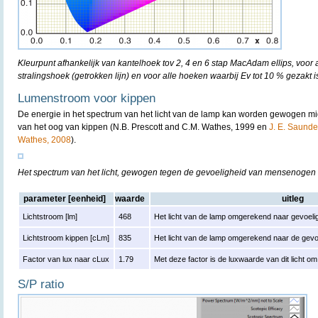
Kleurpunt afhankelijk van kantelhoek tov 2, 4 en 6 stap MacAdam ellips, voor
stralingshoek (getrokken lijn) en voor alle hoeken waarbij Ev tot 10 % gezakt is
Lumenstroom voor kippen
De energie in het spectrum van het licht van de lamp kan worden gewogen mi
van het oog van kippen (N.B. Prescott and C.M. Wathes, 1999 en
J. E. Saunder
Wathes, 2008
).
Het spectrum van het licht, gewogen tegen de gevoeligheid van mensenogen
parameter [eenheid]
waarde
uitleg
Lichtstroom [lm]
468
Het licht van de lamp omgerekend naar gevoelig
Lichtstroom kippen [cLm]
835
Het licht van de lamp omgerekend naar de gevo
Factor van lux naar cLux
1.79
Met deze factor is de luxwaarde van dit licht 
S/P ratio