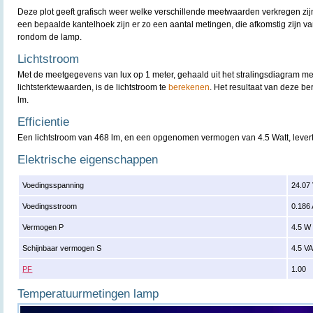
Deze plot geeft grafisch weer welke verschillende meetwaarden verkregen zijn
een bepaalde kantelhoek zijn er zo een aantal metingen, die afkomstig zijn v
rondom de lamp.
Lichtstroom
Met de meetgegevens van lux op 1 meter, gehaald uit het stralingsdiagram m
lichtsterktewaarden, is de lichtstroom te
berekenen
. Het resultaat van deze b
lm.
Efficientie
Een lichtstroom van 468 lm, en een opgenomen vermogen van 4.5 Watt, levert 
Elektrische eigenschappen
Voedingsspanning
24.07
Voedingsstroom
0.186
Vermogen P
4.5 W
Schijnbaar vermogen S
4.5 V
PF
1.00
Temperatuurmetingen lamp