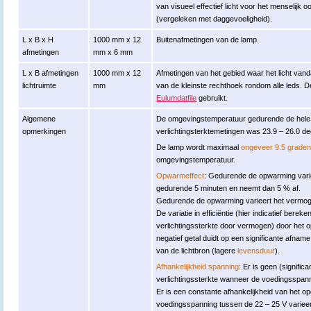
van visueel effectief licht voor het menselijk o
(vergeleken met daggevoeligheid).
L x B x H
1000 mm x 12
Buitenafmetingen van de lamp.
afmetingen
mm x 6 mm
L x B afmetingen
1000 mm x 12
Afmetingen van het gebied waar het licht vand
lichtruimte
mm
van de kleinste rechthoek rondom alle leds. 
Eulumdatfile
gebruikt.
Algemene
De omgevingstemperatuur gedurende de hele
opmerkingen
verlichtingsterktemetingen was 23.9 – 26.0 de
De lamp wordt maximaal
ongeveer 9.5 grade
omgevingstemperatuur.
Opwarmeffect
: Gedurende de opwarming varie
gedurende 5 minuten en neemt dan 5 % af.
Gedurende de opwarming varieert het vermogen
De variatie in efficiëntie (hier indicatief berek
verlichtingssterkte door vermogen) door het
negatief getal duidt op een significante afna
van de lichtbron (lagere
levensduur
).
Afhankelijkheid spanning
: Er is geen (signific
verlichtingssterkte wanneer de voedingsspann
Er is een constante afhankelijkheid van he
voedingsspanning tussen de 22 – 25 V varieer