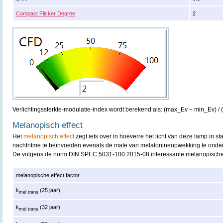
Compact Flicker Degree
2
Verlichtingssterkte-modulatie-index wordt berekend als: (max_Ev – min_Ev) /
Melanopisch effect
Het
melanopisch effect
zegt iets over in hoeverre het licht van deze lamp in st
nachtritme te beïnvoeden evenals de mate van melatonineopwekking te onde
De volgens de norm DIN SPEC 5031-100:2015-08 interessante melanopische 
melanopische effect factor
k
(25 jaar)
mel trans
k
(32 jaar)
mel trans