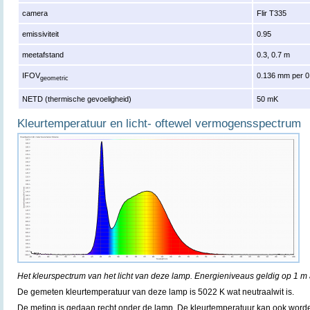
camera
Flir T335
emissiviteit
0.95
meetafstand
0.3, 0.7 m
IFOV
0.136 mm per 0
geometric
NETD (thermische gevoeligheid)
50 mK
Kleurtemperatuur en licht- oftewel vermogensspectrum
Het kleurspectrum van het licht van deze lamp. Energieniveaus geldig op 1 m 
De gemeten kleurtemperatuur van deze lamp is 5022 K wat neutraalwit is.
De meting is gedaan recht onder de lamp. De kleurtemperatuur kan ook word