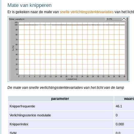
Mate van knipperen
Er is gekeken naar de mate van
snelle verlichtingssterktevariaties
van het lich
De mate van snelle verlichtingssterktevariaties van het licht van de lamp
parameter
waar
Knipperfrequentie
46.1
Verlichtingssterkte modulatie
0
Knipperindex
0.000
SVM
0.0