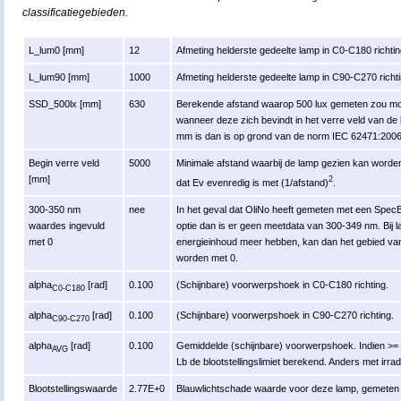
classificatiegebieden.
L_lum0 [mm]
12
Afmeting helderste gedeelte lamp in C0-C180 richtin
L_lum90 [mm]
1000
Afmeting helderste gedeelte lamp in C90-C270 richti
SSD_500lx [mm]
630
Berekende afstand waarop 500 lux gemeten zou moe
wanneer deze zich bevindt in het verre veld van de
mm is dan is op grond van de norm IEC 62471:200
Begin verre veld
5000
Minimale afstand waarbij de lamp gezien kan worden 
[mm]
2
dat Ev evenredig is met (1/afstand)
.
300-350 nm
nee
In het geval dat OliNo heeft gemeten met een Spe
waardes ingevuld
optie dan is er geen meetdata van 300-349 nm. Bij 
met 0
energieinhoud meer hebben, kan dan het gebied va
worden met 0.
alpha
[rad]
0.100
(Schijnbare) voorwerpshoek in C0-C180 richting.
C0-C180
alpha
[rad]
0.100
(Schijnbare) voorwerpshoek in C90-C270 richting.
C90-C270
alpha
[rad]
0.100
Gemiddelde (schijnbare) voorwerpshoek. Indien >= 
AVG
Lb de blootstellingslimiet berekend. Anders met irrad
Blootstellingswaarde
2.77E+0
Blauwlichtschade waarde voor deze lamp, gemeten r