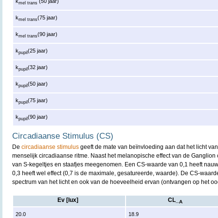
k
(50 jaar)
mel trans
k
(75 jaar)
mel trans
k
(90 jaar)
mel trans
k
(25 jaar)
pupil
k
(32 jaar)
pupil
k
(50 jaar)
pupil
k
(75 jaar)
pupil
k
(90 jaar)
pupil
Circadiaanse Stimulus (CS)
De
circadiaanse stimulus
geeft de mate van beïnvloeding aan dat het licht va
menselijk circadiaanse ritme. Naast het melanopische effect van de Ganglion
van S-kegeltjes en staafjes meegenomen. Een CS-waarde van 0,1 heeft nauwe
0,3 heeft wel effect (0,7 is de maximale, gesatureerde, waarde). De CS-waarde
spectrum van het licht en ook van de hoeveelheid ervan (ontvangen op het oo
Ev [lux]
CL_
A
20.0
18.9