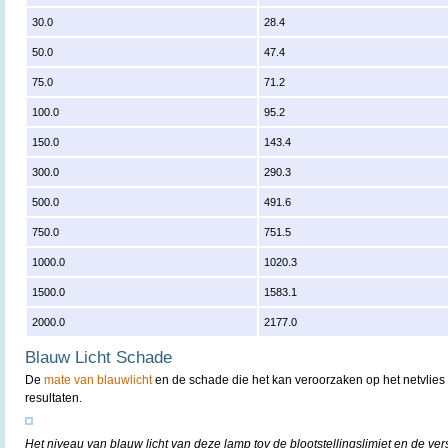
30.0
28.4
50.0
47.4
75.0
71.2
100.0
95.2
150.0
143.4
300.0
290.3
500.0
491.6
750.0
751.5
1000.0
1020.3
1500.0
1583.1
2000.0
2177.0
Blauw Licht Schade
De
mate van blauwlicht
en de schade die het kan veroorzaken op het netvlies 
resultaten.
Het niveau van blauw licht van deze lamp tov de blootstellingslimiet en de ver