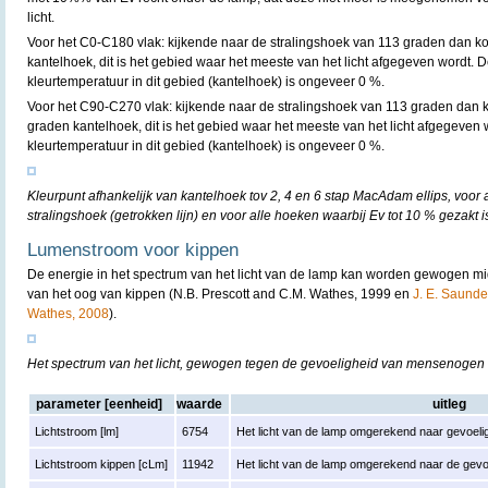
licht.
Voor het C0-C180 vlak: kijkende naar de stralingshoek van 113 graden dan k
kantelhoek, dit is het gebied waar het meeste van het licht afgegeven wordt. D
kleurtemperatuur in dit gebied (kantelhoek) is ongeveer 0 %.
Voor het C90-C270 vlak: kijkende naar de stralingshoek van 113 graden dan k
graden kantelhoek, dit is het gebied waar het meeste van het licht afgegeven 
kleurtemperatuur in dit gebied (kantelhoek) is ongeveer 0 %.
Kleurpunt afhankelijk van kantelhoek tov 2, 4 en 6 stap MacAdam ellips, voor
stralingshoek (getrokken lijn) en voor alle hoeken waarbij Ev tot 10 % gezakt is
Lumenstroom voor kippen
De energie in het spectrum van het licht van de lamp kan worden gewogen mi
van het oog van kippen (N.B. Prescott and C.M. Wathes, 1999 en
J. E. Saunder
Wathes, 2008
).
Het spectrum van het licht, gewogen tegen de gevoeligheid van mensenogen
parameter [eenheid]
waarde
uitleg
Lichtstroom [lm]
6754
Het licht van de lamp omgerekend naar gevoelig
Lichtstroom kippen [cLm]
11942
Het licht van de lamp omgerekend naar de gevo