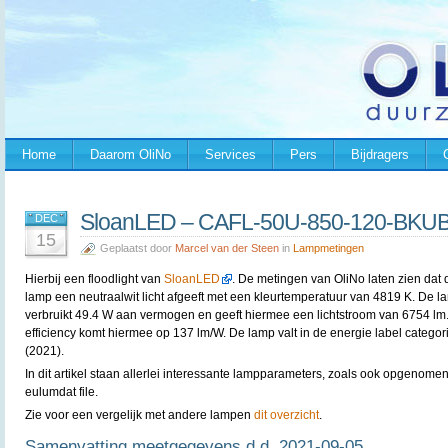
Home
Daarom OliNo
Services
Pers
Bijdragers
SloanLED – CAFL-50U-850-120-BKU
DEC
15
Geplaatst door
Marcel van der Steen
in
Lampmetingen
Hierbij een floodlight van
SloanLED
. De metingen van OliNo laten zien dat 
lamp een neutraalwit licht afgeeft met een kleurtemperatuur van 4819 K. De l
verbruikt 49.4 W aan vermogen en geeft hiermee een lichtstroom van 6754 lm
efficiency komt hiermee op 137 lm/W. De lamp valt in de energie label categor
(2021).
In dit artikel staan allerlei interessante lampparameters, zoals ook opgenomen
eulumdat file.
Zie voor een vergelijk met andere lampen
dit overzicht
.
Samenvatting meetgegevens d.d. 2021-09-05