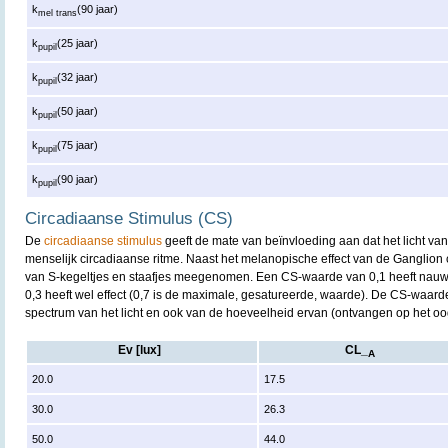
k
(90 jaar)
mel trans
k
(25 jaar)
pupil
k
(32 jaar)
pupil
k
(50 jaar)
pupil
k
(75 jaar)
pupil
k
(90 jaar)
pupil
Circadiaanse Stimulus (CS)
De
circadiaanse stimulus
geeft de mate van beïnvloeding aan dat het licht va
menselijk circadiaanse ritme. Naast het melanopische effect van de Ganglion
van S-kegeltjes en staafjes meegenomen. Een CS-waarde van 0,1 heeft nauwe
0,3 heeft wel effect (0,7 is de maximale, gesatureerde, waarde). De CS-waarde
spectrum van het licht en ook van de hoeveelheid ervan (ontvangen op het oo
Ev [lux]
CL_
A
20.0
17.5
30.0
26.3
50.0
44.0