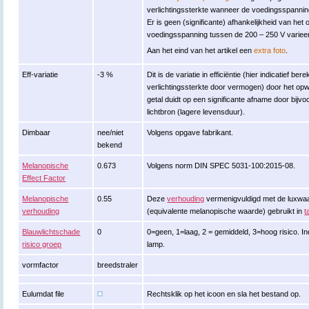
verlichtingssterkte wanneer de voedingsspannin
Er is geen (significante) afhankelijkheid van 
voedingsspanning tussen de 200 – 250 V varieer
Aan het eind van het artikel een
extra foto
.
Eff-variatie
-3 %
Dit is de variatie in efficiëntie (hier indicatief b
verlichtingssterkte door vermogen) door het op
getal duidt op een significante afname door bij
lichtbron (lagere levensduur).
Dimbaar
nee/niet
Volgens opgave fabrikant.
bekend
Melanopische
0.673
Volgens norm DIN SPEC 5031-100:2015-08.
Effect Factor
Melanopische
0.55
Deze
verhouding
vermenigvuldigd met de luxwa
verhouding
(equivalente melanopische waarde) gebruikt in
t
Blauwlichtschade
0
0=geen, 1=laag, 2 = gemiddeld, 3=hoog risico. In
risico groep
lamp.
vormfactor
breedstraler
Eulumdat file
Rechtsklik op het icoon en sla het bestand op.