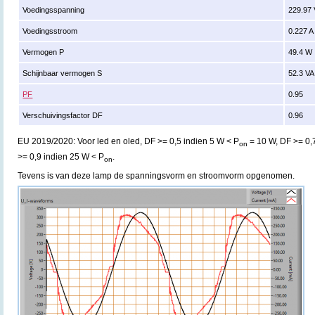
Voedingsspanning
229.97
Voedingsstroom
0.227 A
Vermogen P
49.4 W
Schijnbaar vermogen S
52.3 VA
PF
0.95
Verschuivingsfactor DF
0.96
EU 2019/2020: Voor led en oled, DF >= 0,5 indien 5 W < P
= 10 W, DF >= 0,
on
>= 0,9 indien 25 W < P
.
on
Tevens is van deze lamp de spanningsvorm en stroomvorm opgenomen.