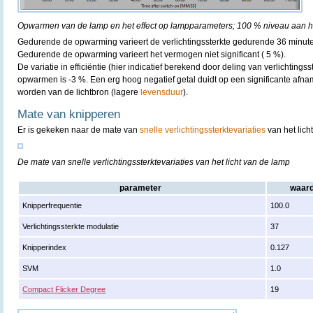
Opwarmen van de lamp en het effect op lampparameters; 100 % niveau aan he
Gedurende de opwarming varieert de verlichtingssterkte gedurende 36 minut
Gedurende de opwarming varieert het vermogen niet significant ( 5 %).
De variatie in efficiëntie (hier indicatief berekend door deling van verlichting
opwarmen is -3 %. Een erg hoog negatief getal duidt op een significante afn
worden van de lichtbron (lagere
levensduur
).
Mate van knipperen
Er is gekeken naar de mate van
snelle verlichtingssterktevariaties
van het lich
De mate van snelle verlichtingssterktevariaties van het licht van de lamp
parameter
waar
Knipperfrequentie
100.0
Verlichtingssterkte modulatie
37
Knipperindex
0.127
SVM
1.0
Compact Flicker Degree
19