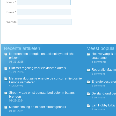
Naam
*
E-mail
*
Website
Recente artikelen
Meest populai
Iedereen een energiecontract met dynamische
Hoe vervang ik 
prijzen!
spaarlamp
03-31-2025
5 comments
Oldtimer regeling voor elektrische auto’s
Reparatie Magim
12-24-2024
1 comment
Met meer duurzame energie de concurrentie positie
Energie besparen
Europa verbeteren
1 comment
11-18-2024
Stroomvraag en stroomaanbod beter in balans
De standaard deur
brengen
1 comment
01-21-2024
Een Hobby Erbij
Minder straling en minder stroomgebruik
1 comment
01-05-2024