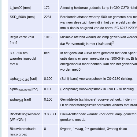
L_lum90 [mm]
172
Afmeting helderste gedeelte lamp in C90-C270 richti
SSD_500lx [mm]
2231
Berekende afstand waarop 500 lux gemeten zou moe
wanneer deze zich bevindt in het verre veld van de
mm is dan is op grond van de norm IEC 62471:200
Begin verre veld
1015
Minimale afstand waarbij de lamp gezien kan worden 
[mm]
2
dat Ev evenredig is met (1/afstand)
.
300-350 nm
nee
In het geval dat OliNo heeft gemeten met een Spe
waardes ingevuld
optie dan is er geen meetdata van 300-349 nm. Bij 
met 0
energieinhoud meer hebben, kan dan het gebied va
worden met 0.
alpha
[rad]
0.100
(Schijnbare) voorwerpshoek in C0-C180 richting.
C0-C180
alpha
[rad]
0.100
(Schijnbare) voorwerpshoek in C90-C270 richting.
C90-C270
alpha
[rad]
0.100
Gemiddelde (schijnbare) voorwerpshoek. Indien >= 
AVG
Lb de blootstellingslimiet berekend. Anders met irrad
Blootstellingswaarde
3.85E+1
Blauwlichtschade waarde voor deze lamp, gemeten r
[W/m^2/sr]
gerekend met Lb.
Blauwlichtschade
0
0=geen, 1=laag, 2 = gemiddeld, 3=hoog risico.
risico groep