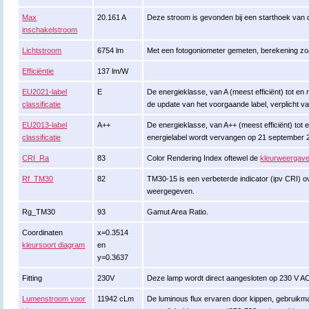
Max
20.161 A
Deze stroom is gevonden bij een starthoek van 
inschakelstroom
Lichtstroom
6754 lm
Met een fotogoniometer gemeten, berekening z
Efficiëntie
137 lm/W
EU2021-label
E
De energieklasse, van A (meest efficiënt) tot en me
classificatie
de update van het voorgaande label, verplicht v
EU2013-label
A++
De energieklasse, van A++ (meest efficiënt) tot en
classificatie
energielabel wordt vervangen op 21 september 
CRI_Ra
83
Color Rendering Index oftewel de
kleurweergave
Rf_TM30
82
TM30-15 is een verbeterde indicator (ipv CRI) 
weergegeven.
Rg_TM30
93
Gamut Area Ratio.
Coordinaten
x=0.3514
kleursoort diagram
en
y=0.3637
Fitting
230V
Deze lamp wordt direct aangesloten op 230 V A
Lumenstroom voor
11942 cLm
De luminous flux ervaren door kippen, gebruik