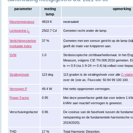
parameter
meting
opmerking
lamp
Kleurtemperatuur
4819 K
neutraalwit
Lichtsterkte I
2502.7 Cd
Gemeten recht onder de lamp.
v
Verlichtingssterkte
37 %
Gemeten met een sensor gericht op de lamp (kijkh
modulatie index
geeft de mate van knipperen aan.
SVM
1.0
Stroboscopische zichtbaarheidsmaat. In het Enge
Measure, volgens CIE TN 006:2016 gemeten. Ei
is <= 0.9 (na 1-9-24 <= 0.4) bij vollast voor bepa
Stralingshoek
113 deg
113 graden is de stralingshoek voor alle
C-vlakk
over de 1ste as. Fluxcode: 50 84 99 100 100.
Vermogen P
49.4 W
Het netto opgenomen vermogen.
Power Factor
0.95
Met deze powerfactor geldt dat voor iedere 1 k
kVAhr aan reactief vermogen is geweest.
Verschuivingsfactor
0.96
De cosinus van de fasehoek tussen de fundame
netspanning en de fundamentele harmonische va
2019/2020).
THD
17 %
Total Harmonic Distortion.