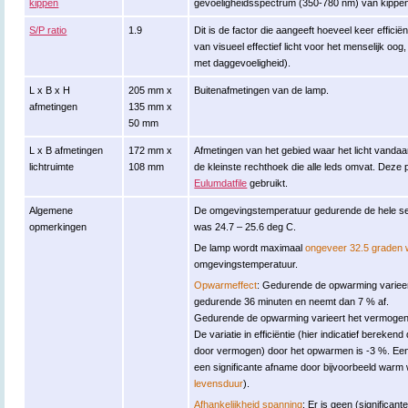
kippen
gevoeligheidsspectrum (350-780 nm) van kippe
S/P ratio
1.9
Dit is de factor die aangeeft hoeveel keer efficië
van visueel effectief licht voor het menselijk oog
met daggevoeligheid).
L x B x H
205 mm x
Buitenafmetingen van de lamp.
afmetingen
135 mm x
50 mm
L x B afmetingen
172 mm x
Afmetingen van het gebied waar het licht vandaa
lichtruimte
108 mm
de kleinste rechthoek die alle leds omvat. Deze
Eulumdatfile
gebruikt.
Algemene
De omgevingstemperatuur gedurende de hele set
opmerkingen
was 24.7 – 25.6 deg C.
De lamp wordt maximaal
ongeveer 32.5 graden
omgevingstemperatuur.
Opwarmeffect
: Gedurende de opwarming varieert
gedurende 36 minuten en neemt dan 7 % af.
Gedurende de opwarming varieert het vermogen ni
De variatie in efficiëntie (hier indicatief bereken
door vermogen) door het opwarmen is -3 %. Een 
een significante afname door bijvoorbeeld warm 
levensduur
).
Afhankelijkheid spanning
: Er is geen (significant