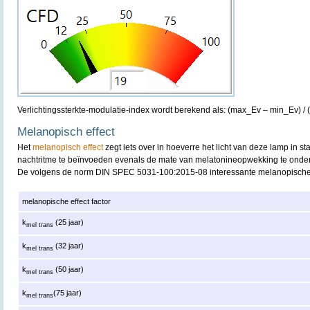
Verlichtingssterkte-modulatie-index wordt berekend als: (max_Ev – min_Ev) /
Melanopisch effect
Het
melanopisch effect
zegt iets over in hoeverre het licht van deze lamp in st
nachtritme te beïnvoeden evenals de mate van melatonineopwekking te onde
De volgens de norm DIN SPEC 5031-100:2015-08 interessante melanopische 
melanopische effect factor
k
(25 jaar)
mel trans
k
(32 jaar)
mel trans
k
(50 jaar)
mel trans
k
(75 jaar)
mel trans