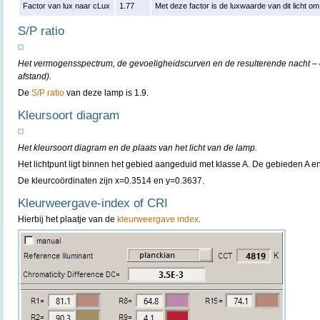
Factor van lux naar cLux
1.77
Met deze factor is de luxwaarde van dit licht 
S/P ratio
Het vermogensspectrum, de gevoeligheidscurven en de resulterende nacht – e
afstand).
De
S/P ratio
van deze lamp is 1.9.
Kleursoort diagram
Het kleursoort diagram en de plaats van het licht van de lamp.
Het lichtpunt ligt binnen het gebied aangeduid met klasse A. De gebieden A 
De kleurcoördinaten zijn x=0.3514 en y=0.3637.
Kleurweergave-index of CRI
Hierbij het plaatje van de
kleurweergave index
.