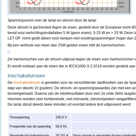
Spanningsvorm over de lamp en stroom door de lamp.
Deze stroom is gechecked tegen de eisen, gesteld door de Europese norm IE
bevat voor verlichtingsinstallaties 5 W (geen eisen), 5-25 W en > 25 W. Deze l
LET OP: norm geldt alleen voor lampen met voedingsspanningen hoger dan 
Bij een verbruik van meer dan 25W gelden eisen mbt de harmonischen.
De harmonischen van de stroom uitgezet tegen de eisen voor harmonischen 
Er wordt voldaan aan de eisen die in IEC61000-3-2:2018 worden gesteld aan
Inschakelstroom
De
inschakelstroom
is gemeten voor de verschillende starthoeken van de spa
stap van steeds 10 graden). De stroom- en spanningswaardes zijn met een acq
binnengehaald. Daarna zijn de meetresultaten door een 2e orde 2kHz laagdoorl
Hiermee worden zeer kortdurende, niet relevante, (stroom)pieken weggefilterd
De lamp stond steeds twee minuten uit voordat iedere test uitgevoerd werd.
Testspanning
230.0 V
Frequentie van de spanning
50.0 Hz
Maximale inschakelstroom
20.161 A
Deze stroom is gevonden bij een starthoe