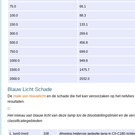
75.0
66.1
100.0
88.3
150.0
133.1
300.0
269.6
500.0
456.8
750.0
699.0
1000.0
949.8
1500.0
1475.7
2000.0
2032.0
Blauw Licht Schade
De
mate van blauwlicht
en de schade die het kan veroorzaken op het netvlies 
resultaten.
Het niveau van blauw licht van deze lamp tov de blootstellingslimiet en de ver
classificatiegebieden.
L_lum0 [mm]
108
Afmeting helderste gedeelte lamp in C0-C180 richtin