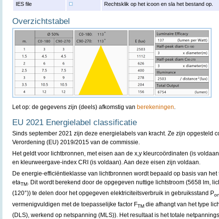
IES file
Rechtsklik op het icoon en sla het bestand op.
Overzichtstabel
Let op: de gegevens zijn (deels) afkomstig van
berekeningen
.
EU 2021 Energielabel classificatie
Sinds september 2021 zijn deze energielabels van kracht. Ze zijn opgesteld
Verordening (EU) 2019/2015 van de commissie.
Het geldt voor lichtbronnen, met eisen aan de x,y kleurcoördinaten (is voldaa
en kleurweergave-index CRI (is voldaan). Aan deze eisen zijn voldaan.
De energie-efficiëntieklasse van lichtbronnen wordt bepaald op basis van he
eta
. Dit wordt berekend door de opgegeven nuttige lichtstroom (5658 lm, li
TM
(120°)) te delen door het opgegeven elektriciteitsverbruik in gebruiksstand P
o
vermenigvuldigen met de toepasselijke factor F
die afhangt van het type lich
TM
(DLS), werkend op netspanning (MLS)). Het resultaat is het totale netpannin