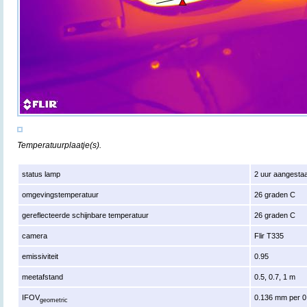
Temperatuurplaatje(s).
status lamp
2 uur aangesta
omgevingstemperatuur
26 graden C
gereflecteerde schijnbare temperatuur
26 graden C
camera
Flir T335
emissiviteit
0.95
meetafstand
0.5, 0.7, 1 m
IFOV
0.136 mm per 0
geometric