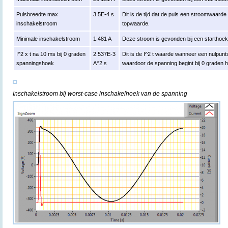
Pulsbreedte max
3.5E-4 s
Dit is de tijd dat de puls een stroomwaard
inschakelstroom
topwaarde.
Minimale inschakelstroom
1.481 A
Deze stroom is gevonden bij een starthoe
I^2 x t na 10 ms bij 0 graden
2.537E-3
Dit is de I^2 t waarde wanneer een nulpun
spanningshoek
A^2.s
waardoor de spanning begint bij 0 graden 
Inschakelstroom bij worst-case inschakelhoek van de spanning