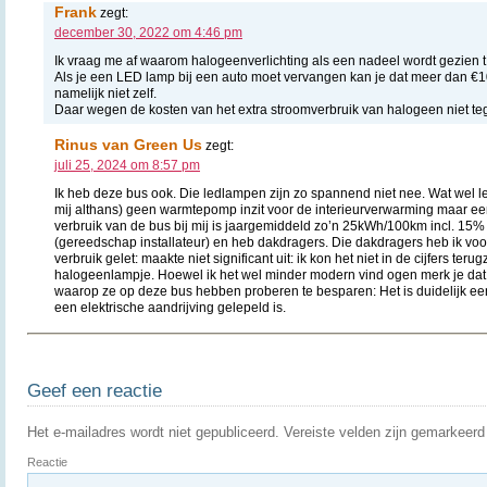
Frank
zegt:
december 30, 2022 om 4:46 pm
Ik vraag me af waarom halogeenverlichting als een nadeel wordt gezien t.o
Als je een LED lamp bij een auto moet vervangen kan je dat meer dan €1
namelijk niet zelf.
Daar wegen de kosten van het extra stroomverbruik van halogeen niet te
Rinus van Green Us
zegt:
juli 25, 2024 om 8:57 pm
Ik heb deze bus ook. Die ledlampen zijn zo spannend niet nee. Wat wel leu
mij althans) geen warmtepomp inzit voor de interieurverwarming maar e
verbruik van de bus bij mij is jaargemiddeld zo’n 25kWh/100km incl. 15% l
(gereedschap installateur) en heb dakdragers. Die dakdragers heb ik voor 
verbruik gelet: maakte niet significant uit: ik kon het niet in de cijfers teru
halogeenlampje. Hoewel ik het wel minder modern vind ogen merk je dat 
waarop ze op deze bus hebben proberen te besparen: Het is duidelijk ee
een elektrische aandrijving gelepeld is.
Geef een reactie
Het e-mailadres wordt niet gepubliceerd.
Vereiste velden zijn gemarkeer
Reactie