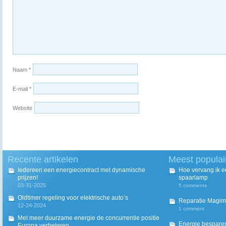
Naam
*
E-mail
*
Website
Recente artikelen
Meest populai
Iedereen een energiecontract met dynamische
Hoe vervang ik 
prijzen!
spaarlamp
03-31-2025
5 comments
Oldtimer regeling voor elektrische auto’s
Reparatie Magim
12-24-2024
1 comment
Met meer duurzame energie de concurrentie positie
Energie besparen
Europa verbeteren