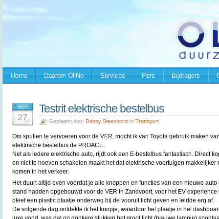
Home
Daarom OliNo
Services
Pers
Bijdragers
Testrit elektrische bestelbus
SEP
27
Geplaatst door
Danny Steenhorst
in
Transport
Om spullen te vervoeren voor de VER, mocht ik van Toyota gebruik maken va
elektrische bestelbus de PROACE.
Net als iedere elektrische auto, rijdt ook een E-bestelbus fantastisch. Direct k
en niet te hoeven schakelen maakt het dat elektrische voertuigen makkelijker
komen in het verkeer.
Het duurt altijd even voordat je alle knoppen en functies van een nieuwe auto
stand hadden opgebouwd voor de VER in Zandvoort, voor het EV experience 
bleef een plastic plaatje onderweg bij de vooruit licht geven en leidde erg af.
De volgende dag ontdekte ik het knopje, waardoor het plaatje in het dashboar
luxe vond, was dat op donkere stukken het groot licht (blauwe lampje) sponta