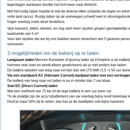
tegenligger aankwam doofde het licht weer naar dimlicht.
Met het rustig rijden haalde ik met de diverse ritten ondanks de regen en win
volle tank (accu). Rustig rijden op de snelwegen scheelt veel in stroomgebruik
hoger voertuig zoals deze bestelbus.
Vele banners, tafels, stoelen, en nog veel meer spullen gingen (gemakkelijk) 
laadruimte van 5 m³.
Voor alle spullen die we bij ons hadden waren misschien wel 5 gewone perso
vervoeren.
3 mogelijkheden om de batterij op te laden
Langzaam laden
Met een thuislader of granny lader op 8 Ampère is de batterij
hiermee vele uren en wordt alleen geadviseerd als je niet anders kan laden.
De batterij opladen van leeg naar vol kan dan wel (75 kWh /1,5 =) 50 uur dure
Via een standaard AC (Alernate Current) laadpaal laden met een vermoge
De batterij van leeg naar vol laden is nu in minder dan 7 uur klaar.
Snel DC (Direct Current) laden
Met een snelheid van 75 kw zit de lege batterij in een uur weer vol.
*In de praktijk zijn de accu’s(batterijen) van uw voertuig bijna nooit helemaal l
Hoef je maar 50% bij te laden, dan kan je de laadtijden ook bijna halveren.