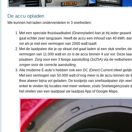
De accu opladen
We kunnen het laden onderverdelen in 3 snelheden:
Met een speciale thuislaadkabel (Grannylader) kan je bij ieder geaard 
gaat echter zeer langzaam. Heeft de accu een inhoud van 40 kWh, dan
vol als je met een vermogen van 2000 watt laadt.
Met de laadpalen die je op straat ziet gaat laden al een stuk sneller,
vermogen van 11.000 watt en zo is de accu binnen 4 uur vol. Deze laad
plaatsen. Zorg voor een 3 fasige aansluiting (3x25A) via de netbeheerd
zorgen voor de correcte aansluiting.
Alle moderne E-auto’s hebben ook een DC (Direct Current ofwel gelijk
Met een vermogen van 50.000 watt of nog meer is de accu binnen de ti
thee alweer bijna vol geladen. De kostprijs van snellaadpalen zijn ve
enkel te vinden bij locaties met meer verkeer, zoals Snelwegen(zoals 
het vinden van een laadpaal uw laadpas App of Google Maps.