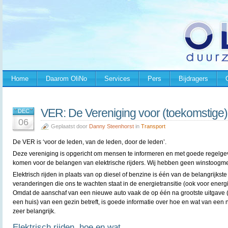
Home
Daarom OliNo
Services
Pers
Bijdragers
VER: De Vereniging voor (toekomstige) E
DEC
06
Geplaatst door
Danny Steenhorst
in
Transport
De VER is ‘voor de leden, van de leden, door de leden’.
Deze vereniging is opgericht om mensen te informeren en met goede regelgev
komen voor de belangen van elektrische rijders. Wij hebben geen winstoogme
Elektrisch rijden in plaats van op diesel of benzine is één van de belangrijkst
veranderingen die ons te wachten staat in de energietransitie (ook voor energ
Omdat de aanschaf van een nieuwe auto vaak de op één na grootste uitgave
een huis) van een gezin betreft, is goede informatie over hoe en wat van een
zeer belangrijk.
Elektrisch rijden, hoe en wat