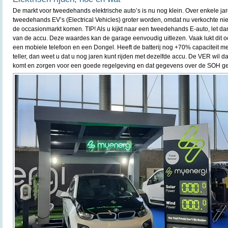
De markt voor tweedehands elektrische auto’s is nu nog klein. Over enkele ja
tweedehands EV’s (Electrical Vehicles) groter worden, omdat nu verkochte ni
de occasionmarkt komen. TIP! Als u kijkt naar een tweedehands E-auto, let da
van de accu. Deze waardes kan de garage eenvoudig uitlezen. Vaak lukt dit 
een mobiele telefoon en een Dongel. Heeft de batterij nog +70% capaciteit 
teller, dan weet u dat u nog jaren kunt rijden met dezelfde accu. De VER wil da
komt en zorgen voor een goede regelgeving en dat gegevens over de SOH g