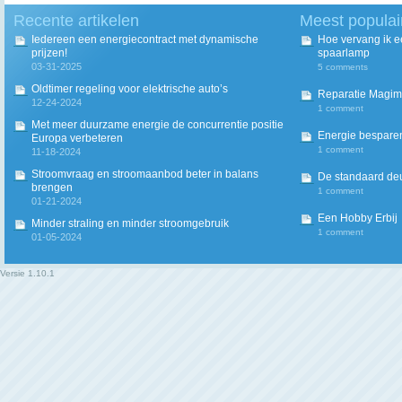
Recente artikelen
Meest populai
Iedereen een energiecontract met dynamische
Hoe vervang ik 
prijzen!
spaarlamp
03-31-2025
5 comments
Oldtimer regeling voor elektrische auto’s
Reparatie Magim
12-24-2024
1 comment
Met meer duurzame energie de concurrentie positie
Energie besparen
Europa verbeteren
1 comment
11-18-2024
Stroomvraag en stroomaanbod beter in balans
De standaard deur
brengen
1 comment
01-21-2024
Een Hobby Erbij
Minder straling en minder stroomgebruik
1 comment
01-05-2024
Versie
1.10.1