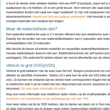
U kunt op steeds meer plekken betalen met een APP of bankpas, maar het is z
laadpassen bij u te hebben. Er is een grote keuze. Voor mensen die vaak lade
maandelijkse kosten met vaak een lager laadtarief. Er zijn ook laadpassen ve
abonnementsvorm.
Hierbij een lijst met laadpas aanbieders.
Het mooiste is al
energiecoöperatie een laadpas kan krijgen.
Maar de waterstofauto dan?
Een waterstof elektrische auto is 3 x minder efficiënt dan een elektrische aut
Daarbij zijn de kosten van een waterstoftankstation met 2 vulpunten vele ma
snellaadstation met 10 vulpunten.
Met slechts de keuze uit enkele modellen en nauwelijks waterstoftankstation
nieuwe waterstofauto daarom niet aan. Elektriciteit kunnen we zelf samen p
aanleggen). Om waterstof te tanken blijven we vooral afhankelijk van de olie
Vehicle to grid (V2G)(V2X)
Vehicle to grid
betekent ‘van de auto naar het net’. Burgers produceren en c
dikwijls op dezelfde momenten. Tijdens zo’n piek kan de auto via V2G extra s
zon). Zo kunnen we ondanks dat we steeds meer zonnepanelen krijgen het str
al elektrische auto’s op de markt met een stopcontact aan boord, waardoor je 
stroomnet.
Zie voor meer informatie dit artikel.
Nog veel meer informatie over elektrisch rijden vindt u op de onafhankelijke 
realiseren van laadplekken in de parkeergarage van een VVE.
Hoe meer leden wij bij de VER hebben, des te sterker wij staan om in Den Haa
en daar oplossingen aan te dragen waar iedere (toekomstige) elektrisch rijder