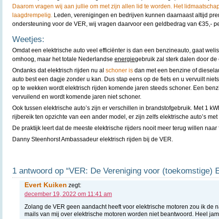
Daarom vragen wij aan jullie om met zijn allen lid te worden. Het lidmaatscha
laagdrempelig.
Leden, verenigingen en bedrijven kunnen daarnaast altijd pre
ondersteuning voor de VER, wij vragen daarvoor een geldbedrag van €35,- pe
Weetjes:
Omdat een elektrische auto veel efficiënter is dan een benzineauto, gaat wel
omhoog, maar het totale Nederlandse
energie
gebruik zal sterk dalen door de e
Ondanks dat elektrisch rijden nu al
schoner is
dan met een benzine of dieselau
auto best een dagje zonder u kan. Dus stap eens op de fiets en u vervuilt ni
op te wekken wordt elektrisch rijden komende jaren steeds schoner. Een benzin
vervuilend en wordt komende jaren niet schoner.
Ook tussen elektrische auto’s zijn er verschillen in brandstofgebruik. Met 1 k
rijbereik ten opzichte van een ander model, er zijn zelfs elektrische auto’s m
De praktijk leert dat de meeste elektrische rijders nooit meer terug willen naar 
Danny Steenhorst Ambassadeur elektrisch rijden bij de VER.
1 antwoord op “VER: De Vereniging voor (toekomstige) El
Evert Kuiken
zegt:
december 19, 2022 om 11:41 am
Zolang de VER geen aandacht heeft voor elektrische motoren zou ik de 
mails van mij over elektrische motoren worden niet beantwoord. Heel ja