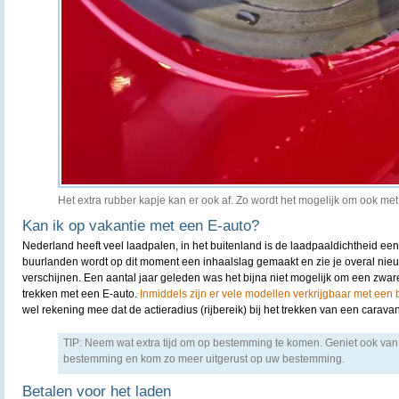
Het extra rubber kapje kan er ook af. Zo wordt het mogelijk om ook me
Kan ik op vakantie met een E-auto?
Nederland heeft veel laadpalen, in het buitenland is de laadpaaldichtheid een 
buurlanden wordt op dit moment een inhaalslag gemaakt en zie je overal nie
verschijnen. Een aantal jaar geleden was het bijna niet mogelijk om een zw
trekken met een E-auto.
Inmiddels zijn er vele modellen verkrijgbaar met een b
wel rekening mee dat de actieradius (rijbereik) bij het trekken van een carava
TIP: Neem wat extra tijd om op bestemming te komen. Geniet ook van
bestemming en kom zo meer uitgerust op uw bestemming.
Betalen voor het laden