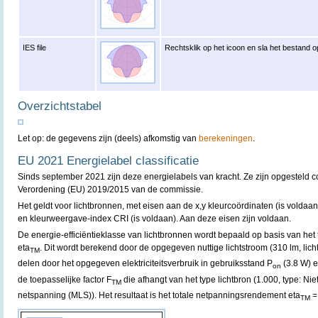
IES file
Rechtsklik op het icoon en sla het bestand o
Overzichtstabel
Let op: de gegevens zijn (deels) afkomstig van
berekeningen
.
EU 2021 Energielabel classificatie
Sinds september 2021 zijn deze energielabels van kracht. Ze zijn opgesteld
Verordening (EU) 2019/2015 van de commissie.
Het geldt voor lichtbronnen, met eisen aan de x,y kleurcoördinaten (is voldaa
en kleurweergave-index CRI (is voldaan). Aan deze eisen zijn voldaan.
De energie-efficiëntieklasse van lichtbronnen wordt bepaald op basis van he
eta
. Dit wordt berekend door de opgegeven nuttige lichtstroom (310 lm, licht
TM
delen door het opgegeven elektriciteitsverbruik in gebruiksstand P
(3.8 W) e
on
de toepasselijke factor F
die afhangt van het type lichtbron (1.000, type: Ni
TM
netspanning (MLS)). Het resultaat is het totale netpanningsrendement eta
=
TM