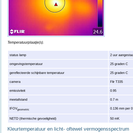
Temperatuurplaatje(s).
status lamp
2 uur aangesta
omgevingstemperatuur
25 graden C
gereflecteerde schijnbare temperatuur
25 graden C
camera
Flir T335
emissiviteit
0.95
meetafstand
0.7 m
IFOV
0.136 mm per 0
geometric
NETD (thermische gevoeligheid)
50 mK
Kleurtemperatuur en licht- oftewel vermogensspectrum