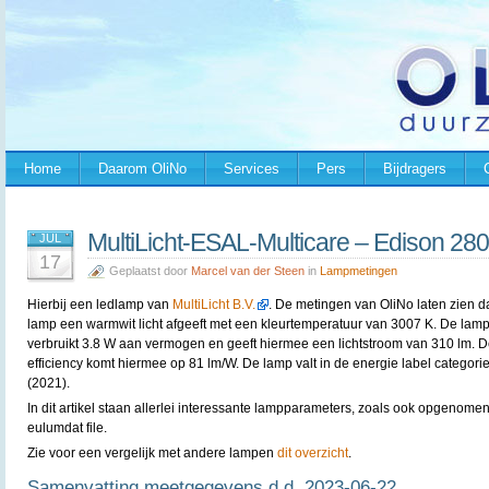
Home
Daarom OliNo
Services
Pers
Bijdragers
MultiLicht-ESAL-Multicare – Edison 280
JUL
17
Geplaatst door
Marcel van der Steen
in
Lampmetingen
Hierbij een ledlamp van
MultiLicht B.V.
. De metingen van OliNo laten zien d
lamp een warmwit licht afgeeft met een kleurtemperatuur van 3007 K. De lam
verbruikt 3.8 W aan vermogen en geeft hiermee een lichtstroom van 310 lm. 
efficiency komt hiermee op 81 lm/W. De lamp valt in de energie label categori
(2021).
In dit artikel staan allerlei interessante lampparameters, zoals ook opgenomen
eulumdat file.
Zie voor een vergelijk met andere lampen
dit overzicht
.
Samenvatting meetgegevens d.d. 2023-06-22