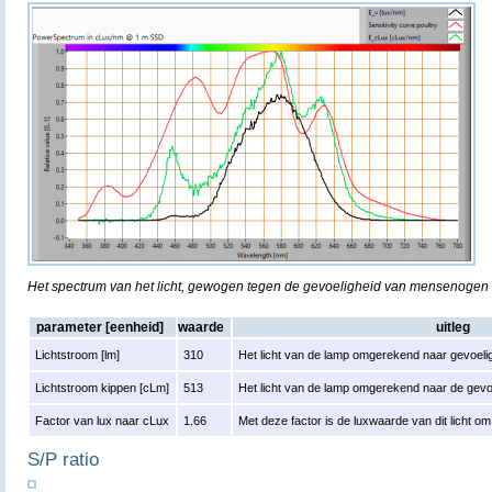
Het spectrum van het licht, gewogen tegen de gevoeligheid van mensenogen
parameter [eenheid]
waarde
uitleg
Lichtstroom [lm]
310
Het licht van de lamp omgerekend naar gevoelig
Lichtstroom kippen [cLm]
513
Het licht van de lamp omgerekend naar de gevo
Factor van lux naar cLux
1.66
Met deze factor is de luxwaarde van dit licht 
S/P ratio