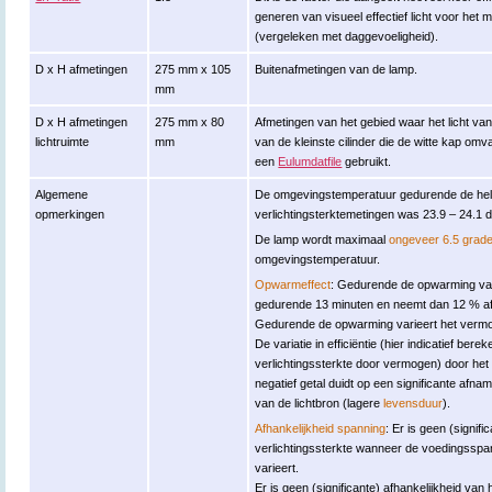
generen van visueel effectief licht voor het m
(vergeleken met daggevoeligheid).
D x H afmetingen
275 mm x 105
Buitenafmetingen van de lamp.
mm
D x H afmetingen
275 mm x 80
Afmetingen van het gebied waar het licht va
lichtruimte
mm
van de kleinste cilinder die de witte kap om
een
Eulumdatfile
gebruikt.
Algemene
De omgevingstemperatuur gedurende de hel
opmerkingen
verlichtingsterktemetingen was 23.9 – 24.1 
De lamp wordt maximaal
ongeveer 6.5 grad
omgevingstemperatuur.
Opwarmeffect
: Gedurende de opwarming vari
gedurende 13 minuten en neemt dan 12 % af
Gedurende de opwarming varieert het vermoge
De variatie in efficiëntie (hier indicatief ber
verlichtingssterkte door vermogen) door he
negatief getal duidt op een significante afn
van de lichtbron (lagere
levensduur
).
Afhankelijkheid spanning
: Er is geen (signifi
verlichtingssterkte wanneer de voedingsspa
varieert.
Er is geen (significante) afhankelijkheid v