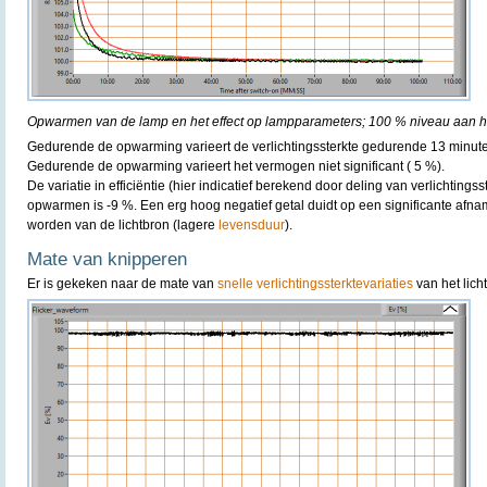
Opwarmen van de lamp en het effect op lampparameters; 100 % niveau aan he
Gedurende de opwarming varieert de verlichtingssterkte gedurende 13 minut
Gedurende de opwarming varieert het vermogen niet significant ( 5 %).
De variatie in efficiëntie (hier indicatief berekend door deling van verlichting
opwarmen is -9 %. Een erg hoog negatief getal duidt op een significante afn
worden van de lichtbron (lagere
levensduur
).
Mate van knipperen
Er is gekeken naar de mate van
snelle verlichtingssterktevariaties
van het lich