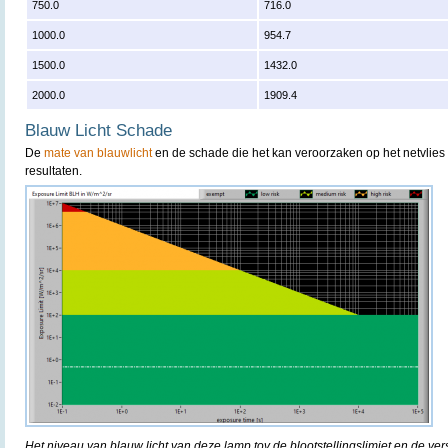
750.0
716.0
1000.0
954.7
1500.0
1432.0
2000.0
1909.4
Blauw Licht Schade
De
mate van blauwlicht
en de schade die het kan veroorzaken op het netvlies 
resultaten.
Het niveau van blauw licht van deze lamp tov de blootstellingslimiet en de ver