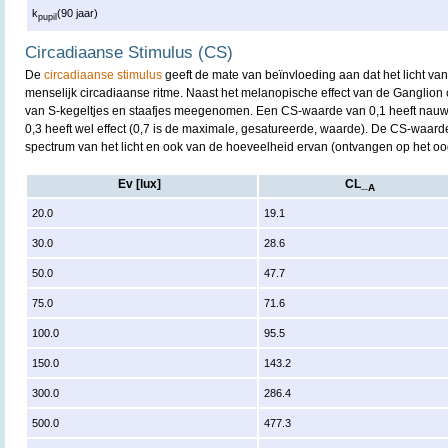
k
(90 jaar)
pupil
Circadiaanse Stimulus (CS)
De
circadiaanse stimulus
geeft de mate van beïnvloeding aan dat het licht va
menselijk circadiaanse ritme. Naast het melanopische effect van de Ganglion
van S-kegeltjes en staafjes meegenomen. Een CS-waarde van 0,1 heeft nauwe
0,3 heeft wel effect (0,7 is de maximale, gesatureerde, waarde). De CS-waarde
spectrum van het licht en ook van de hoeveelheid ervan (ontvangen op het oo
Ev [lux]
CL_
A
20.0
19.1
30.0
28.6
50.0
47.7
75.0
71.6
100.0
95.5
150.0
143.2
300.0
286.4
500.0
477.3