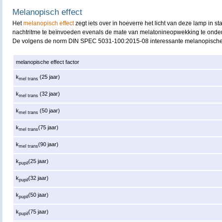
Melanopisch effect
Het
melanopisch effect
zegt iets over in hoeverre het licht van deze lamp in st
nachtritme te beïnvoeden evenals de mate van melatonineopwekking te onde
De volgens de norm DIN SPEC 5031-100:2015-08 interessante melanopische 
melanopische effect factor
k
(25 jaar)
mel trans
k
(32 jaar)
mel trans
k
(50 jaar)
mel trans
k
(75 jaar)
mel trans
k
(90 jaar)
mel trans
k
(25 jaar)
pupil
k
(32 jaar)
pupil
k
(50 jaar)
pupil
k
(75 jaar)
pupil