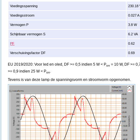
Voedingsspanning
230.18
Voedingsstroom
0.027 A
Vermogen P
3.8 W
Schijnbaar vermogen S
6.2 VA
PF
0.62
Verschuivingsfactor DF
0.69
EU 2019/2020: Voor led en oled, DF >= 0,5 indien 5 W < P
= 10 W, DF >= 0,
on
>= 0,9 indien 25 W < P
.
on
Tevens is van deze lamp de spanningsvorm en stroomvorm opgenomen.