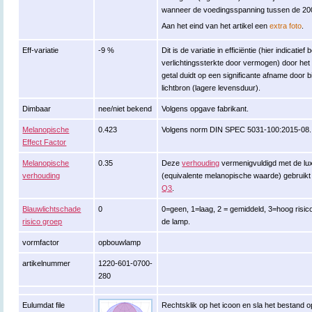
wanneer de voedingsspanning tussen de 200
Aan het eind van het artikel een
extra foto
.
Eff-variatie
-9 %
Dit is de variatie in efficiëntie (hier indicati
verlichtingssterkte door vermogen) door he
getal duidt op een significante afname door
lichtbron (lagere levensduur).
Dimbaar
nee/niet bekend
Volgens opgave fabrikant.
Melanopische
0.423
Volgens norm DIN SPEC 5031-100:2015-08.
Effect Factor
Melanopische
0.35
Deze
verhouding
vermenigvuldigd met de lu
verhouding
(equivalente melanopische waarde) gebruikt
Q3
.
Blauwlichtschade
0
0=geen, 1=laag, 2 = gemiddeld, 3=hoog risico
risico groep
de lamp.
vormfactor
opbouwlamp
artikelnummer
1220-601-0700-
280
Eulumdat file
Rechtsklik op het icoon en sla het bestand o