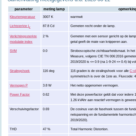
parameter
meting lamp
opmerkin
Kleurtemperatuur
3007 K
warmwit
Lichtsterkte I
87.8 Cd
Gemeten recht onder de lamp.
v
Verlichtingssterkte
2 %
Gemeten met een sensor gericht op de lamp (
modulatie index
getal geeft de mate van knipperen aan.
SVM
0.0
Stroboscopische zichtbaarheidsmaat. In het E
Measure, volgens CIE TN 006:2016 gemeten
2019/2020 is <= 0.9 (na 1-9-24 <= 0.4) bij vo
Stralingshoek
116 deg
116 graden is de stralingshoek voor alle
C-v
symmetrisch is over de 1ste as. Fluxcode: 
Vermogen P
3.8 W
Het netto opgenomen vermogen.
Power Factor
0.62
Met deze powerfactor geldt dat voor iedere
1.26 kVAhr aan reactief vermogen is gewees
Verschuivingsfactor
0.69
De cosinus van de fasehoek tussen de fun
netspanning en de fundamentele harmonisch
2019/2020).
THD
47 %
Total Harmonic Distortion.