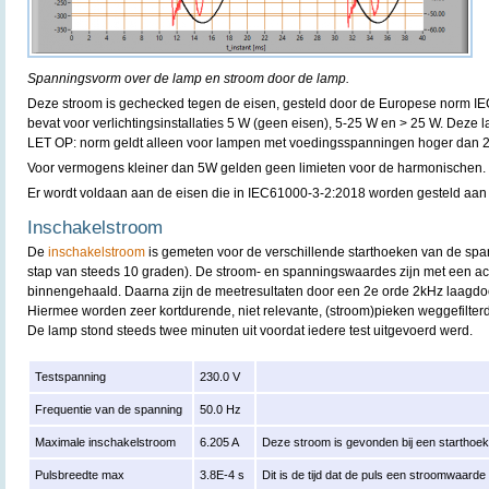
Spanningsvorm over de lamp en stroom door de lamp.
Deze stroom is gechecked tegen de eisen, gesteld door de Europese norm IE
bevat voor verlichtingsinstallaties 5 W (geen eisen), 5-25 W en > 25 W. Deze l
LET OP: norm geldt alleen voor lampen met voedingsspanningen hoger dan 
Voor vermogens kleiner dan 5W gelden geen limieten voor de harmonischen.
Er wordt voldaan aan de eisen die in IEC61000-3-2:2018 worden gesteld aan
Inschakelstroom
De
inschakelstroom
is gemeten voor de verschillende starthoeken van de spa
stap van steeds 10 graden). De stroom- en spanningswaardes zijn met een acq
binnengehaald. Daarna zijn de meetresultaten door een 2e orde 2kHz laagdoorl
Hiermee worden zeer kortdurende, niet relevante, (stroom)pieken weggefilterd
De lamp stond steeds twee minuten uit voordat iedere test uitgevoerd werd.
Testspanning
230.0 V
Frequentie van de spanning
50.0 Hz
Maximale inschakelstroom
6.205 A
Deze stroom is gevonden bij een starthoe
Pulsbreedte max
3.8E-4 s
Dit is de tijd dat de puls een stroomwaard