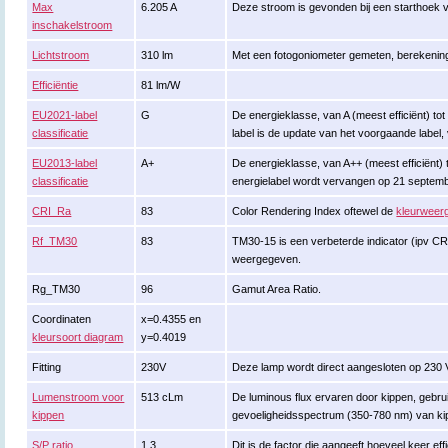
Max
6.205 A
Deze stroom is gevonden bij een starthoek 
inschakelstroom
Lichtstroom
310 lm
Met een fotogoniometer gemeten, berekenin
Efficiëntie
81 lm/W
EU2021-label
G
De energieklasse, van A (meest efficiënt) tot 
classificatie
label is de update van het voorgaande label, 
EU2013-label
A+
De energieklasse, van A++ (meest efficiënt) to
classificatie
energielabel wordt vervangen op 21 septem
CRI_Ra
83
Color Rendering Index oftewel de
kleurweer
Rf_TM30
83
TM30-15 is een verbeterde indicator (ipv C
weergegeven.
Rg_TM30
96
Gamut Area Ratio.
Coordinaten
x=0.4355 en
kleursoort diagram
y=0.4019
Fitting
230V
Deze lamp wordt direct aangesloten op 230 
Lumenstroom voor
513 cLm
De luminous flux ervaren door kippen, gebr
kippen
gevoeligheidsspectrum (350-780 nm) van ki
S/P ratio
1.3
Dit is de factor die aangeeft hoeveel keer eff