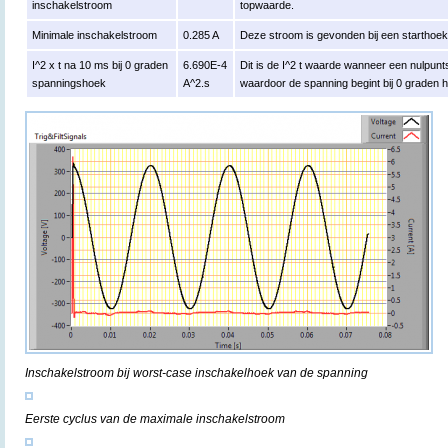
inschakelstroom
topwaarde.
Minimale inschakelstroom
0.285 A
Deze stroom is gevonden bij een starthoe
I^2 x t na 10 ms bij 0 graden
6.690E-4
Dit is de I^2 t waarde wanneer een nulpun
spanningshoek
A^2.s
waardoor de spanning begint bij 0 graden 
Inschakelstroom bij worst-case inschakelhoek van de spanning
Eerste cyclus van de maximale inschakelstroom