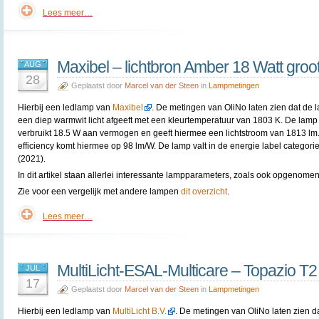
Lees meer…
Maxibel – lichtbron Amber 18 Watt groo
AUG
28
Geplaatst door
Marcel van der Steen
in
Lampmetingen
Hierbij een ledlamp van
Maxibel
. De metingen van OliNo laten zien dat de 
een diep warmwit licht afgeeft met een kleurtemperatuur van 1803 K. De lamp
verbruikt 18.5 W aan vermogen en geeft hiermee een lichtstroom van 1813 lm
efficiency komt hiermee op 98 lm/W. De lamp valt in de energie label categori
(2021).
In dit artikel staan allerlei interessante lampparameters, zoals ook opgenomen 
Zie voor een vergelijk met andere lampen
dit overzicht
.
Lees meer…
MultiLicht-ESAL-Multicare – Topazio T2
JUL
17
Geplaatst door
Marcel van der Steen
in
Lampmetingen
Hierbij een ledlamp van
MultiLicht B.V.
. De metingen van OliNo laten zien d