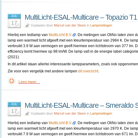
MultiLicht-ESAL-Multicare – Topazio T
JUL
17
Geplaatst door
Marcel van der Steen
in
Lampmetingen
Hierbij een ledlamp van
MultiLicht B.V.
. De metingen van OliNo laten zien d
lamp een warmwit licht afgeeft met een kleurtemperatuur van 2984 K. De lam
verbruikt 3.9 W aan vermogen en geeft hiermee een lichtstroom van 377 lm. 
efficiency komt hiermee op 98 lm/W. De lamp valt in de energie label categori
(2021).
In dit artikel staan allerlei interessante lampparameters, zoals ook opgenomen 
Zie voor een vergelijk met andere lampen
dit overzicht
.
Lees meer…
MultiLicht-ESAL-Multicare – Smeraldo 
JUL
17
Geplaatst door
Marcel van der Steen
in
Lampmetingen
Hierbij een ledlamp van
MultiLicht B.V.
. De metingen van OliNo laten zien d
lamp een warmwit licht afgeeft met een kleurtemperatuur van 2970 K. De lam
verbruikt 7.9 W aan vermogen en geeft hiermee een lichtstroom van 671 lm. 