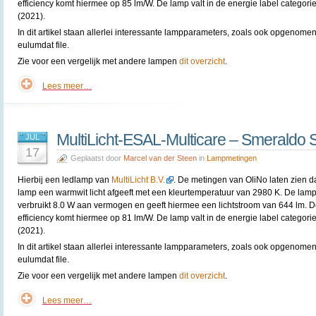
efficiency komt hiermee op 85 lm/W. De lamp valt in de energie label categori
(2021).
In dit artikel staan allerlei interessante lampparameters, zoals ook opgenomen
eulumdat file.
Zie voor een vergelijk met andere lampen
dit overzicht
.
Lees meer…
MultiLicht-ESAL-Multicare – Smeraldo 
JUL
17
Geplaatst door
Marcel van der Steen
in
Lampmetingen
Hierbij een ledlamp van
MultiLicht B.V.
. De metingen van OliNo laten zien d
lamp een warmwit licht afgeeft met een kleurtemperatuur van 2980 K. De lam
verbruikt 8.0 W aan vermogen en geeft hiermee een lichtstroom van 644 lm. 
efficiency komt hiermee op 81 lm/W. De lamp valt in de energie label categori
(2021).
In dit artikel staan allerlei interessante lampparameters, zoals ook opgenomen
eulumdat file.
Zie voor een vergelijk met andere lampen
dit overzicht
.
Lees meer…