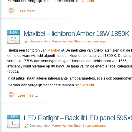
Zie voor een vergelijk met andere lampen
dit overzicht
.
Lees meer…
Maxibel – lichtbron Amber 18W 1850K
NOV
07
Geplaatst door
Marcel van der Steen
in
Lampmetingen
Hierbij een lichtbron van
Maxibel
. De metingen van OliNo laten zien dat de
een diep warmwit licht afgeeft met een kleurtemperatuur van 1859 K. De lamp
verbruikt 17.5 W aan vermogen en geeft hiermee een lichtstroom van 1565 lm
efficiency komt hiermee op 90 lm/W. De lamp valt in de energie label categori
(2021).
In dit artikel staan allerlei interessante lampparameters, zoals ook opgenomen 
Zie voor een vergelijk met andere lampen
dit overzicht
.
Lees meer…
LED Flatlight – Back lit LED panel 59
SEP
11
Geplaatst door
Marcel van der Steen
in
Lampmetingen