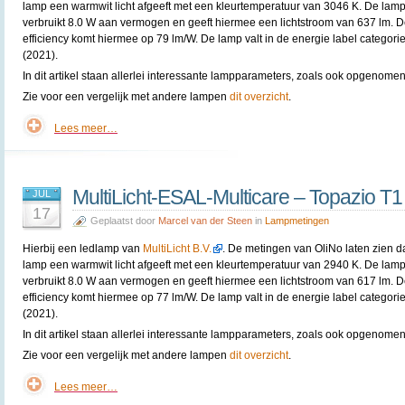
lamp een warmwit licht afgeeft met een kleurtemperatuur van 3046 K. De lam
verbruikt 8.0 W aan vermogen en geeft hiermee een lichtstroom van 637 lm. 
efficiency komt hiermee op 79 lm/W. De lamp valt in de energie label categori
(2021).
In dit artikel staan allerlei interessante lampparameters, zoals ook opgenomen 
Zie voor een vergelijk met andere lampen
dit overzicht
.
Lees meer…
MultiLicht-ESAL-Multicare – Topazio T
JUL
17
Geplaatst door
Marcel van der Steen
in
Lampmetingen
Hierbij een ledlamp van
MultiLicht B.V.
. De metingen van OliNo laten zien d
lamp een warmwit licht afgeeft met een kleurtemperatuur van 2940 K. De lam
verbruikt 8.0 W aan vermogen en geeft hiermee een lichtstroom van 617 lm. 
efficiency komt hiermee op 77 lm/W. De lamp valt in de energie label categori
(2021).
In dit artikel staan allerlei interessante lampparameters, zoals ook opgenomen 
Zie voor een vergelijk met andere lampen
dit overzicht
.
Lees meer…