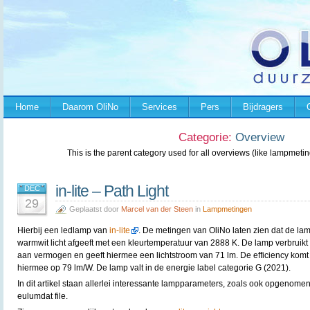
Home
Daarom OliNo
Services
Pers
Bijdragers
Categorie:
Overview
This is the parent category used for all overviews (like lampmeting
in-lite – Path Light
DEC
29
Geplaatst door
Marcel van der Steen
in
Lampmetingen
Hierbij een ledlamp van
in-lite
. De metingen van OliNo laten zien dat de la
warmwit licht afgeeft met een kleurtemperatuur van 2888 K. De lamp verbruikt
aan vermogen en geeft hiermee een lichtstroom van 71 lm. De efficiency komt
hiermee op 79 lm/W. De lamp valt in de energie label categorie G (2021).
In dit artikel staan allerlei interessante lampparameters, zoals ook opgenomen
eulumdat file.