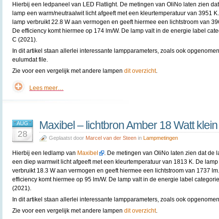
Hierbij een ledpaneel van
LED Flatlight. De metingen van OliNo laten zien da
lamp een warm/neutraalwit licht afgeeft met een kleurtemperatuur van 3951 K
lamp verbruikt 22.8 W aan vermogen en geeft hiermee een lichtstroom van 39
De efficiency komt hiermee op 174 lm/W. De lamp valt in de energie label cate
C (2021).
In dit artikel staan allerlei interessante lampparameters, zoals ook opgenomen
eulumdat file.
Zie voor een vergelijk met andere lampen
dit overzicht
.
Lees meer…
Maxibel – lichtbron Amber 18 Watt klein
AUG
28
Geplaatst door
Marcel van der Steen
in
Lampmetingen
Hierbij een ledlamp van
Maxibel
. De metingen van OliNo laten zien dat de 
een diep warmwit licht afgeeft met een kleurtemperatuur van 1813 K. De lamp
verbruikt 18.3 W aan vermogen en geeft hiermee een lichtstroom van 1737 lm
efficiency komt hiermee op 95 lm/W. De lamp valt in de energie label categori
(2021).
In dit artikel staan allerlei interessante lampparameters, zoals ook opgenomen 
Zie voor een vergelijk met andere lampen
dit overzicht
.