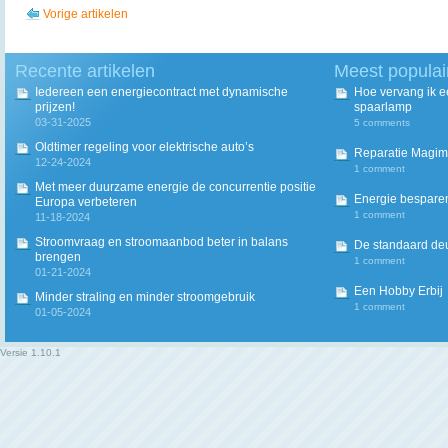
Vorige artikelen
Recente artikelen
Meest populai
Iedereen een energiecontract met dynamische
Hoe vervang ik 
prijzen!
spaarlamp
03-31-2025
5 comments
Oldtimer regeling voor elektrische auto’s
Reparatie Magim
12-24-2024
1 comment
Met meer duurzame energie de concurrentie positie
Energie besparen
Europa verbeteren
1 comment
11-18-2024
Stroomvraag en stroomaanbod beter in balans
De standaard deur
brengen
1 comment
01-21-2024
Een Hobby Erbij
Minder straling en minder stroomgebruik
1 comment
01-05-2024
Versie
1.10.1