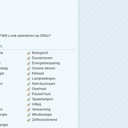
Wilt u ook adverteren op OliNo?
n
ie
Biologisch
Duurproeven
e
Energiebesparing
pslag
Groene stroom
gie
Klimaat
Lampmetingen
en
Niet-duurzaam
Overheid
Passief huis
e
Spaarlampen
Uitleg
en
Verwarming
ergie
Windenergie
Zelfvoorzienend
ergie