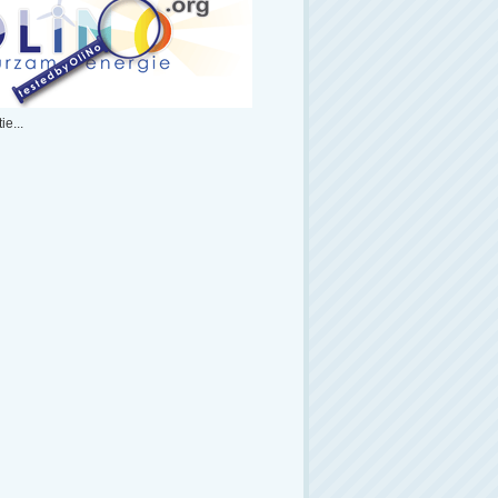
ie...