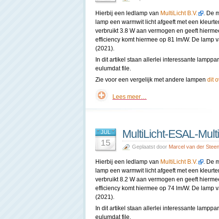
Hierbij een ledlamp van
MultiLicht B.V.
. De 
lamp een warmwit licht afgeeft met een kleur
verbruikt 3.8 W aan vermogen en geeft hierme
efficiency komt hiermee op 81 lm/W. De lamp va
(2021).
In dit artikel staan allerlei interessante lam
eulumdat file.
Zie voor een vergelijk met andere lampen
dit 
Lees meer…
MultiLicht-ESAL-Mult
JUL
15
Geplaatst door
Marcel van der Stee
Hierbij een ledlamp van
MultiLicht B.V.
. De 
lamp een warmwit licht afgeeft met een kleur
verbruikt 8.2 W aan vermogen en geeft hierme
efficiency komt hiermee op 74 lm/W. De lamp va
(2021).
In dit artikel staan allerlei interessante lam
eulumdat file.