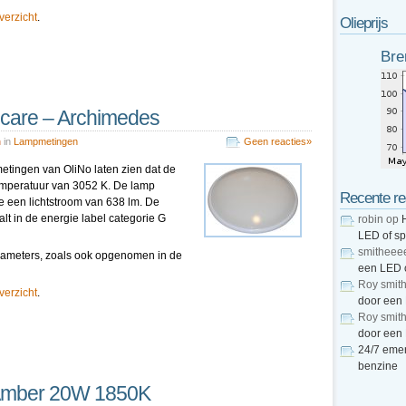
overzicht
.
Olieprijs
Bre
icare – Archimedes
n
in
Lampmetingen
Geen reacties»
metingen van OliNo laten zien dat de
temperatuur van 3052 K. De lamp
Recente re
e een lichtstroom van 638 lm. De
lt in de energie label categorie G
robin
op
LED of s
smitheee
pparameters, zoals ook opgenomen in de
een LED 
Roy smit
overzicht
.
door een
Roy smit
door een
24/7 emer
benzine
 Amber 20W 1850K