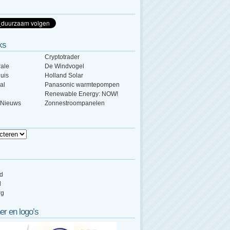
ks
Cryptotrader
ale
De Windvogel
uis
Holland Solar
al
Panasonic warmtepompen
Renewable Energy: NOW!
 Nieuws
Zonnestroompanelen
ed
d
rg
er en logo’s