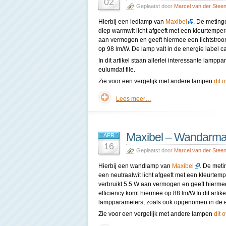
02
Geplaatst door
Marcel van der Stee
Hierbij een ledlamp van
Maxibel
. De meting
diep warmwit licht afgeeft met een kleurtempe
aan vermogen en geeft hiermee een lichtstroo
op 98 lm/W. De lamp valt in de energie label c
In dit artikel staan allerlei interessante lam
eulumdat file.
Zie voor een vergelijk met andere lampen
dit 
Lees meer…
Maxibel – Wandarma
APR
16
Geplaatst door
Marcel van der Stee
Hierbij een wandlamp van
Maxibel
. De meti
een neutraalwit licht afgeeft met een kleurte
verbruikt 5.5 W aan vermogen en geeft hierme
efficiency komt hiermee op 88 lm/W.In dit artike
lampparameters, zoals ook opgenomen in de eu
Zie voor een vergelijk met andere lampen
dit 