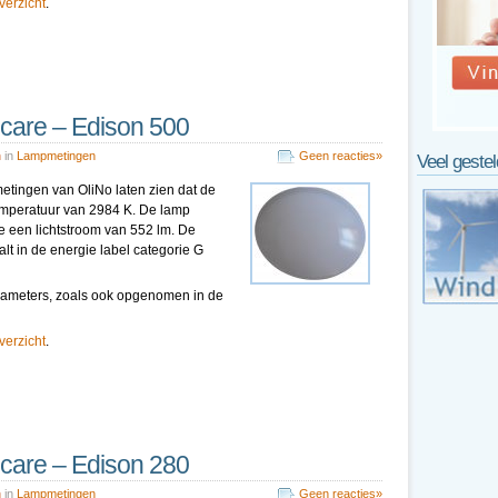
overzicht
.
icare – Edison 500
n
in
Lampmetingen
Geen reacties»
Veel geste
metingen van OliNo laten zien dat de
temperatuur van 2984 K. De lamp
e een lichtstroom van 552 lm. De
lt in de energie label categorie G
pparameters, zoals ook opgenomen in de
overzicht
.
icare – Edison 280
n
in
Lampmetingen
Geen reacties»