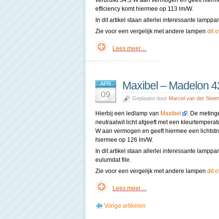
verbruikt 34.3 W aan vermogen en geeft hierm
efficiency komt hiermee op 113 lm/W.
In dit artikel staan allerlei interessante lamp
Zie voor een vergelijk met andere lampen
dit 
Lees meer…
Maxibel – Madelon 
APR
09
Geplaatst door
Marcel van der Stee
Hierbij een ledlamp van
Maxibel
. De meting
neutraalwit licht afgeeft met een kleurtempera
W aan vermogen en geeft hiermee een lichtstr
hiermee op 126 lm/W.
In dit artikel staan allerlei interessante lam
eulumdat file.
Zie voor een vergelijk met andere lampen
dit 
Lees meer…
Vorige artikelen