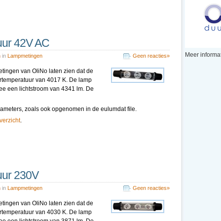
uur 42V AC
Meer informat
n
in
Lampmetingen
Geen reacties»
etingen van OliNo laten zien dat de
eurtemperatuur van 4017 K. De lamp
ee een lichtstroom van 4341 lm. De
parameters, zoals ook opgenomen in de eulumdat file.
overzicht
.
uur 230V
n
in
Lampmetingen
Geen reacties»
etingen van OliNo laten zien dat de
eurtemperatuur van 4030 K. De lamp