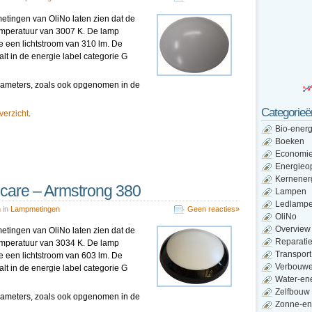
metingen van OliNo laten zien dat de
temperatuur van 3007 K. De lamp
e een lichtstroom van 310 lm. De
lt in de energie label categorie G
pparameters, zoals ook opgenomen in de
Categorieë
overzicht
.
Bio-energ
Boeken
Economi
Energieo
Kernener
icare – Armstrong 380
Lampen
Ledlamp
n
in
Lampmetingen
Geen reacties»
OliNo
Overview
metingen van OliNo laten zien dat de
Reparati
temperatuur van 3034 K. De lamp
Transport
e een lichtstroom van 603 lm. De
Verbouw
lt in de energie label categorie G
Water-en
Zelfbouw
pparameters, zoals ook opgenomen in de
Zonne-en