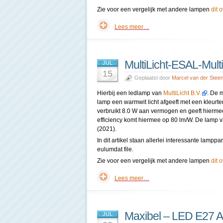
Zie voor een vergelijk met andere lampen
dit 
Lees meer…
MultiLicht-ESAL-Mult
JUL
15
Geplaatst door
Marcel van der Stee
Hierbij een ledlamp van
MultiLicht B.V.
. De 
lamp een warmwit licht afgeeft met een kleur
verbruikt 8.0 W aan vermogen en geeft hierme
efficiency komt hiermee op 80 lm/W. De lamp va
(2021).
In dit artikel staan allerlei interessante lam
eulumdat file.
Zie voor een vergelijk met andere lampen
dit 
Lees meer…
Maxibel – LED E27
JUL