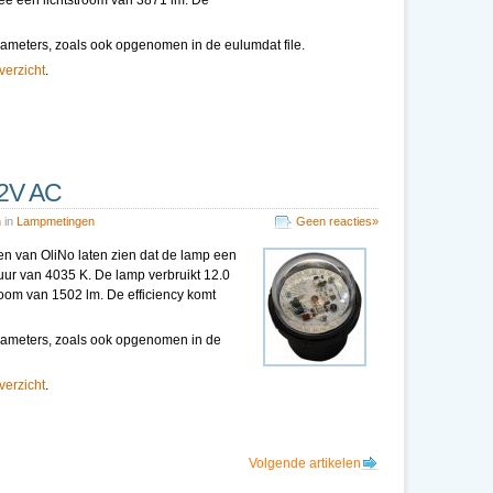
ee een lichtstroom van 3871 lm. De
parameters, zoals ook opgenomen in de eulumdat file.
overzicht
.
42V AC
n
in
Lampmetingen
Geen reacties»
en van OliNo laten zien dat de lamp een
tuur van 4035 K. De lamp verbruikt 12.0
oom van 1502 lm. De efficiency komt
pparameters, zoals ook opgenomen in de
overzicht
.
Volgende artikelen