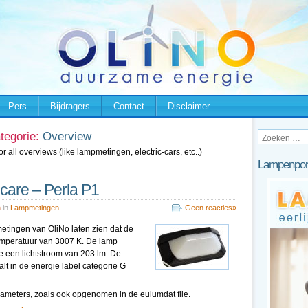
Pers
Bijdragers
Contact
Disclaimer
tegorie:
Overview
r all overviews (like lampmetingen, electric-cars, etc..)
Lampenpor
icare – Perla P1
n
in
Lampmetingen
Geen reacties»
metingen van OliNo laten zien dat de
temperatuur van 3007 K. De lamp
e een lichtstroom van 203 lm. De
lt in de energie label categorie G
parameters, zoals ook opgenomen in de eulumdat file.