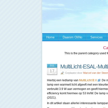
Home
Daarom OliNo
Services
Ca
This is the parent category used fo
MultiLicht-ESAL-Mult
JUL
17
Geplaatst door
Marcel van der Stee
Hierbij een ledlamp van
MultiLicht B.V.
. De 
lamp een warmwit licht afgeeft met een kleur
verbruikt 3.9 W aan vermogen en geeft hierme
efficiency komt hiermee op 53 lm/W. De lamp va
(2021).
In dit artikel staan allerlei interessante lamp