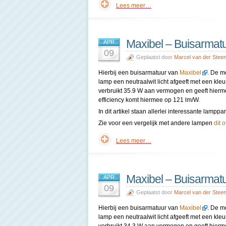
Lees meer…
Maxibel – Buisarmat
APR
09
Geplaatst door
Marcel van der Stee
Hierbij een buisarmatuur van
Maxibel
. De m
lamp een neutraalwit licht afgeeft met een kl
verbruikt 35.9 W aan vermogen en geeft hierm
efficiency komt hiermee op 121 lm/W.
In dit artikel staan allerlei interessante lamp
Zie voor een vergelijk met andere lampen
dit 
Lees meer…
Maxibel – Buisarmat
APR
09
Geplaatst door
Marcel van der Stee
Hierbij een buisarmatuur van
Maxibel
. De m
lamp een neutraalwit licht afgeeft met een kl