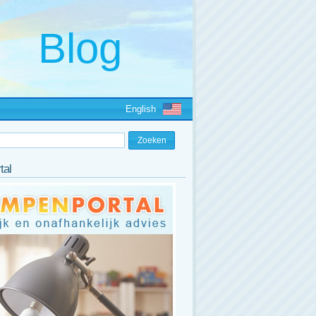
English
tal