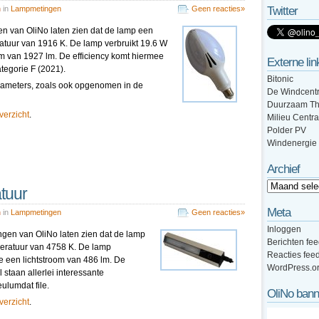
n
in
Lampmetingen
Geen reacties»
Twitter
en van OliNo laten zien dat de lamp een
ratuur van 1916 K. De lamp verbruikt 19.6 W
m van 1927 lm. De efficiency komt hiermee
Externe lin
ategorie F (2021).
Bitonic
pparameters, zoals ook opgenomen in de
De Windcentr
Duurzaam Th
overzicht
.
Milieu Centra
Polder PV
Windenergie
Archief
tuur
Meta
n
in
Lampmetingen
Geen reacties»
Inloggen
ngen van OliNo laten zien dat de lamp
Berichten fe
mperatuur van 4758 K. De lamp
Reacties fee
e een lichtstroom van 486 lm. De
WordPress.o
l staan allerlei interessante
lumdat file.
OliNo bann
overzicht
.