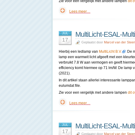
Zie voor een vergelijk met andere lampen
dit 
Lees meer…
MultiLicht-ESAL-Mult
JUL
17
Geplaatst door
Marcel van der Stee
Hierbij een ledlamp van
MultiLicht B.V.
. De 
lamp een warmwit licht afgeeft met een kleur
verbruikt 7.8 W aan vermogen en geeft hierme
efficiency komt hiermee op 71 lm/W. De lamp va
(2021).
In dit artikel staan allerlei interessante lam
eulumdat file.
Zie voor een vergelijk met andere lampen
dit 
Lees meer…
MultiLicht-ESAL-Mult
JUL
17
Geplaatst door
Marcel van der Stee