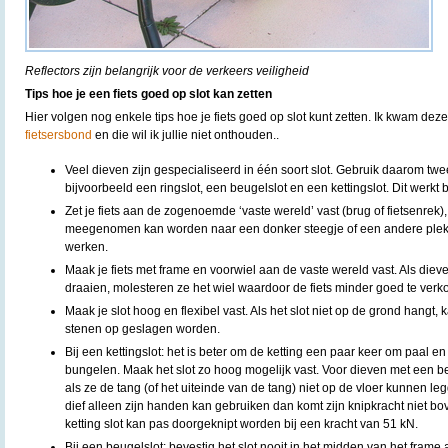
Reflectors zijn belangrijk voor de verkeers veiligheid
Tips hoe je een fiets goed op slot kan zetten
Hier volgen nog enkele tips hoe je fiets goed op slot kunt zetten. Ik kwam deze
fietsersbond
en die wil ik jullie niet onthouden..
Veel dieven zijn gespecialiseerd in één soort slot. Gebruik daarom twee
bijvoorbeeld een ringslot, een beugelslot en een kettingslot. Dit werkt
Zet je fiets aan de zogenoemde ‘vaste wereld’ vast (brug of fietsenrek), 
meegenomen kan worden naar een donker steegje of een andere plek 
werken.
Maak je fiets met frame en voorwiel aan de vaste wereld vast. Als diev
draaien, molesteren ze het wiel waardoor de fiets minder goed te verko
Maak je slot hoog en flexibel vast. Als het slot niet op de grond hangt,
stenen op geslagen worden.
Bij een kettingslot: het is beter om de ketting een paar keer om paal en 
bungelen. Maak het slot zo hoog mogelijk vast. Voor dieven met een be
als ze de tang (of het uiteinde van de tang) niet op de vloer kunnen le
dief alleen zijn handen kan gebruiken dan komt zijn knipkracht niet bo
ketting slot kan pas doorgeknipt worden bij een kracht van 51 kN.
Bij een beugelslot: bevestig het slot nooit in het midden van het frame