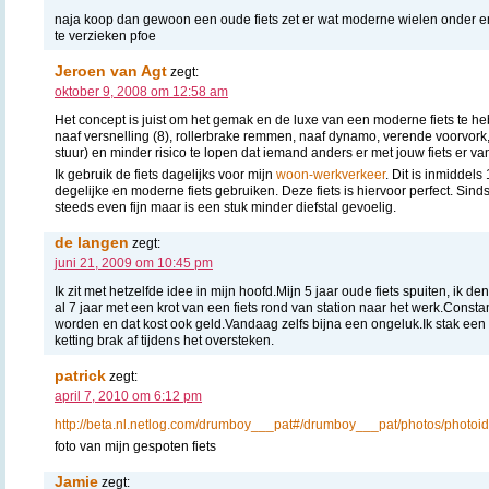
naja koop dan gewoon een oude fiets zet er wat moderne wielen onder en k
te verzieken pfoe
Jeroen van Agt
zegt:
oktober 9, 2008 om 12:58 am
Het concept is juist om het gemak en de luxe van een moderne fiets te he
naaf versnelling (8), rollerbrake remmen, naaf dynamo, verende voorvork
stuur) en minder risico te lopen dat iemand anders er met jouw fiets er va
Ik gebruik de fiets dagelijks voor mijn
woon-werkverkeer
. Dit is inmiddel
degelijke en moderne fiets gebruiken. Deze fiets is hiervoor perfect. Sinds
steeds even fijn maar is een stuk minder diefstal gevoelig.
de langen
zegt:
juni 21, 2009 om 10:45 pm
Ik zit met hetzelfde idee in mijn hoofd.Mijn 5 jaar oude fiets spuiten, ik de
al 7 jaar met een krot van een fiets rond van station naar het werk.Constan
worden en dat kost ook geld.Vandaag zelfs bijna een ongeluk.Ik stak een
ketting brak af tijdens het oversteken.
patrick
zegt:
april 7, 2010 om 6:12 pm
http://beta.nl.netlog.com/drumboy___pat#/drumboy___pat/photos/phot
foto van mijn gespoten fiets
Jamie
zegt: