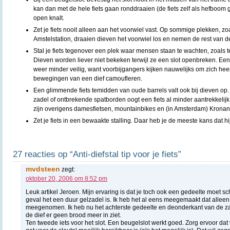
kan dan met de hele fiets gaan ronddraaien (de fiets zelf als hefboom 
open knalt.
Zet je fiets nooit alleen aan het voorwiel vast. Op sommige plekken, 
Amstelstation, draaien dieven het voorwiel los en nemen de rest van de
Stal je fiets tegenover een plek waar mensen staan te wachten, zoals 
Dieven worden liever niet bekeken terwijl ze een slot openbreken. Een
weer minder veilig, want voorbijgangers kijken nauwelijks om zich he
bewegingen van een dief camoufleren.
Een glimmende fiets temidden van oude barrels valt ook bij dieven op. 
zadel of ontbrekende spatborden oogt een fiets al minder aantrekkelijk.
zijn overigens damesfietsen, mountainbikes en (in Amsterdam) Kronan
Zet je fiets in een bewaakte stalling. Daar heb je de meeste kans dat hij
27 reacties op “Anti-diefstal tip voor je fiets”
mvdsteen
zegt:
oktober 20, 2006 om 8:52 pm
Leuk artikel Jeroen. Mijn ervaring is dat je toch ook een gedeelte moet sch
geval het een duur gelzadel is. Ik heb het al eens meegemaakt dat allee
meegenomen. Ik heb nu het achterste gedeelte en deonderkant van de za
de dief er geen brood meer in ziet.
Ten tweede iets voor het slot. Een beugelslot werkt goed. Zorg ervoor dat 