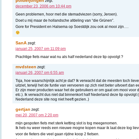
polderjongen
zegt:
december 23, 2006 om 10:44 pm
Geen problemen, hoor met die stemadviezen (sorry, Jeroen).
Doet u mij maar de hollandsche afdeling van “die Grünen”.
Gore for President en Halsema op Soestdijk zou ook al mooi zijn….
SanA
zegt:
januari 25, 2007 om 11:09 pm
Prachtige fiets maar wat nu als half nederland deze tip opvolgt ?
mvdsteen
zegt:
januari 26, 2007 om 6:55 am
Tsja, hoe waarschijnlijk acht je dat? Ik verwacht dat de meesten toch liev
uitziet, terwijl het de funtie van vervoeren op zich niet beter uitvoert dan
Er zijn meer producten waar het de gebruikers er om gaat om mooi voor d
etc.). Ik verwacht dus niet dat binnenkort half Nederland deze tip opvolgt (
Nederland deze site nog niet heeft gezien..)
gertjan
zegt:
mei 20, 2007 om 2:20 pm
mijn gespoten fiets met sterk ketting slot is tog meegenomen.
Ik heb nu weer reeds een nieuwe mogne kopen maar ik laat deze tog lieve
voor de fieters die veel gaan rijdne koop 2 fietsen.