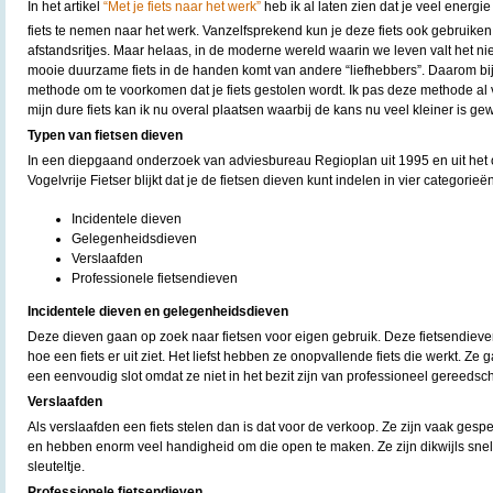
In het artikel
“Met je fiets naar het werk”
heb ik al laten zien dat je veel energi
fiets te nemen naar het werk. Vanzelfsprekend kun je deze fiets ook gebruiken
afstandsritjes. Maar helaas, in de moderne wereld waarin we leven valt het n
mooie duurzame fiets in de handen komt van andere “liefhebbers”. Daarom bi
methode om te voorkomen dat je fiets gestolen wordt. Ik pas deze methode al 
mijn dure fiets kan ik nu overal plaatsen waarbij de kans nu veel kleiner is g
Typen van fietsen dieven
In een diepgaand onderzoek van adviesbureau Regioplan uit 1995 en uit het
Vogelvrije Fietser blijkt dat je de fietsen dieven kunt indelen in vier categorieën
Incidentele dieven
Gelegenheidsdieven
Verslaafden
Professionele fietsendieven
Incidentele dieven en gelegenheidsdieven
Deze dieven gaan op zoek naar fietsen voor eigen gebruik. Deze fietsendieven
hoe een fiets er uit ziet. Het liefst hebben ze onopvallende fiets die werkt. Ze
een eenvoudig slot omdat ze niet in het bezit zijn van professioneel gereedsc
Verslaafden
Als verslaafden een fiets stelen dan is dat voor de verkoop. Ze zijn vaak gespe
en hebben enorm veel handigheid om die open te maken. Ze zijn dikwijls snel
sleuteltje.
Professionele fietsendieven