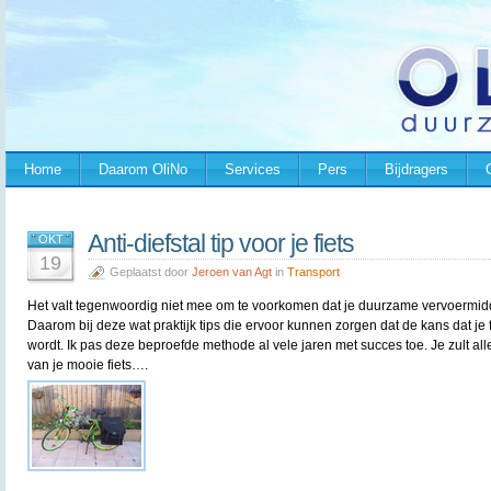
Home
Daarom OliNo
Services
Pers
Bijdragers
Anti-diefstal tip voor je fiets
OKT
19
Geplaatst door
Jeroen van Agt
in
Transport
Het valt tegenwoordig niet mee om te voorkomen dat je duurzame vervoermidde
Daarom bij deze wat praktijk tips die ervoor kunnen zorgen dat de kans dat je f
wordt. Ik pas deze beproefde methode al vele jaren met succes toe. Je zult 
van je mooie fiets….