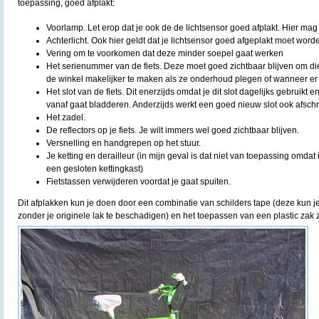
toepassing, goed afplakt:
Voorlamp. Let erop dat je ook de de lichtsensor goed afplakt. Hier ma
Achterlicht. Ook hier geldt dat je lichtsensor goed afgeplakt moet word
Vering om te voorkomen dat deze minder soepel gaat werken
Het serienummer van de fiets. Deze moet goed zichtbaar blijven om di
de winkel makelijker te maken als ze onderhoud plegen of wanneer er i
Het slot van de fiets. Dit enerzijds omdat je dit slot dagelijks gebruikt en 
vanaf gaat bladderen. Anderzijds werkt een goed nieuw slot ook afschr
Het zadel.
De reflectors op je fiets. Je wilt immers wel goed zichtbaar blijven.
Versnelling en handgrepen op het stuur.
Je ketting en derailleur (in mijn geval is dat niet van toepassing omda
een gesloten kettingkast)
Fietstassen verwijderen voordat je gaat spuiten.
Dit afplakken kun je doen door een combinatie van schilders tape (deze kun 
zonder je originele lak te beschadigen) en het toepassen van een plastic zak z