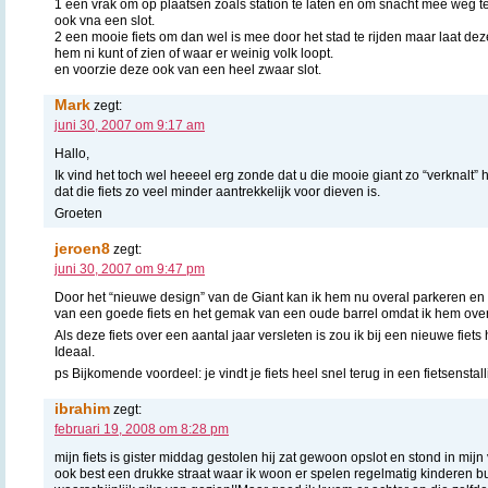
1 een vrak om op plaatsen zoals station te laten en om snacht mee weg
ook vna een slot.
2 een mooie fiets om dan wel is mee door het stad te rijden maar laat de
hem ni kunt of zien of waar er weinig volk loopt.
en voorzie deze ook van een heel zwaar slot.
Mark
zegt:
juni 30, 2007 om 9:17 am
Hallo,
Ik vind het toch wel heeeel erg zonde dat u die mooie giant zo “verknalt” h
dat die fiets zo veel minder aantrekkelijk voor dieven is.
Groeten
jeroen8
zegt:
juni 30, 2007 om 9:47 pm
Door het “nieuwe design” van de Giant kan ik hem nu overal parkeren en
van een goede fiets en het gemak van een oude barrel omdat ik hem over
Als deze fiets over een aantal jaar versleten is zou ik bij een nieuwe fiet
Ideaal.
ps Bijkomende voordeel: je vindt je fiets heel snel terug in een fietsensta
ibrahim
zegt:
februari 19, 2008 om 8:28 pm
mijn fiets is gister middag gestolen hij zat gewoon opslot en stond in mijn
ook best een drukke straat waar ik woon er spelen regelmatig kinderen b