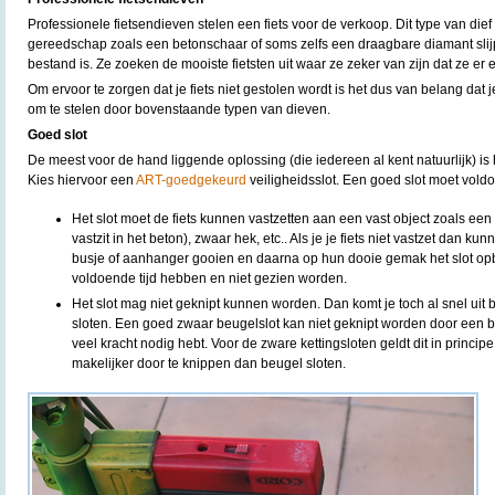
Professionele fietsendieven stelen een fiets voor de verkoop. Dit type van dief
gereedschap zoals een betonschaar of soms zelfs een draagbare diamant slijp
bestand is. Ze zoeken de mooiste fietsten uit waar ze zeker van zijn dat ze er e
Om ervoor te zorgen dat je fiets niet gestolen wordt is het dus van belang dat j
om te stelen door bovenstaande typen van dieven.
Goed slot
De meest voor de hand liggende oplossing (die iedereen al kent natuurlijk) is 
Kies hiervoor een
ART-goedgekeurd
veiligheidsslot. Een goed slot moet vold
Het slot moet de fiets kunnen vastzetten aan een vast object zoals een 
vastzit in het beton), zwaar hek, etc.. Als je je fiets niet vastzet dan 
busje of aanhanger gooien en daarna op hun dooie gemak het slot op
voldoende tijd hebben en niet gezien worden.
Het slot mag niet geknipt kunnen worden. Dan komt je toch al snel uit b
sloten. Een goed zwaar beugelslot kan niet geknipt worden door een b
veel kracht nodig hebt. Voor de zware kettingsloten geldt dit in princip
makelijker door te knippen dan beugel sloten.