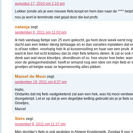
augustus 17, 2010 om 2:10 am
Lekker zonde als je een nieuwe fiets koopt en hem dan naar de **** helpt
nou ja wort ie tenminste niet gejat door die kut profs
natasja
zegt:
september 6, 2011 om 11:03 pm
ik heb vandaag fietsje van 25 euro gekocht, ga hem deze week eerst nog wa
dacht aan een lekker stevig lijmlaagje en er dan vanalles inplakken dat er
is of kan rotten. voorlopig heb ik al kussenvulling en haar van een pruik. i
want ik ben het echt kotsbeu dat ze mijn fiets telkens stelen. Ik zal er oo
denk aan wat vieze kleurtjes, strondbruin of zo. hoe viezer hoe beter. want d
voor de gelegenheidsdief. heeft er iemand nog een idee om mijn fiets er wa
groetjes uit belgie waar ze tegenwoordig alles pikken.
Marcel de Moor
zegt:
september 19, 2011 om 8:37 pm
Hallo,
Ondanks dat mij fiets vastgeketend zat aan een hek, was hij mooi verdwe
doorgeknipt. Let er op dat je een degelijke ketting gebruikt als je je fiets 
Groetjes,
Marcel
Siets
zegt:
november 8, 2011 om 11:27 pm
Mijn dochter’s fiets is ook gestolen in Almere Kruidenwijk. Zondag 6 nov. H