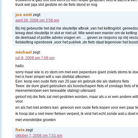
truck wel jaja slot gestole en de fiets stond er nog
jos smit
zegt:
april 28, 2008 om 3:58 pm
Bij mij gebeurde het dat me sleuteltje afbrak ,van het kettingslot. ger
kreeg deel sleuteltje in slot er niet uit. Wie weet een manier om de ketting 
de deelraad of politie advies vragen en …. geven ze respons op mij verzo
fietsketting openbreek ,voor het publiek ,de fiets staat tegenover het buss
michael
zegt:
juli 8, 2008 om 7:09 pm
hallo.
sorry maar wie is zo stom om met een peperdure giant zoiets stoms te doen
het is heel simpel wilt u van diefstal afkomen.
Een: koop een oude fiets van 20 jaar en gebruik die als stations fiets
Twee: de dure giant gebruiken als boodschapen fiets of zondags fiets of 
meenemen(wel een bewaakte staling) uiteraard.
geloof mij die fiets zal niet gestolen worden, maar als u er een andere wilt 
voor.
en als het niet anders kan. gewoon een oude fiets kopen voor een paar ti
ik hoop dat u niet meer fietsen verpest, ik vind het echt zonde wat u doet m
met vriendelijke groeten
fiets
zegt:
oktober 7, 2008 om 7:51 pm