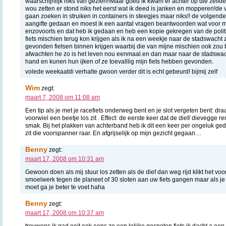
waarschijnlijk niks van gezien!!Maar goed ik kwam er achter op die zelfde 
wou zetten er stond niks het eerst wat ik deed is janken en mopperen!de
gaan zoeken in struiken in containers in steegjes maar niks!! de volgend
aangifte gedaan en moest ik een aantal vragen beantwoorden wat voor 
enzovoorts en dat heb ik gedaan en heb een kopie gekregen van de politie.
fiets mischien terug kon krijgen als ik na een weekje naar de stadswacht
gevonden fietsen binnen krijgen waarbij die van mijne mischien ook zou b
afwachten he zo is het leven nou eenmaal.en dan maar naar de stadswac
hand en kunen hun ijken of ze toevalllig mijn fiets hebben gevonden.
volede weekaatdi verhalte gwoon verder dit is echt gebeurd! bijmij zelf
Wim
zegt:
maart 7, 2008 om 11:08 am
Een tip als je met je racefiets onderweg bent en je slot vergeten bent: dr
voorwiel een beetje los zit . Effect: de eerste keer dat de dief/ dievegge re
smak. Bij het plakken van achterband heb ik dit een keer per ongeluk ged
zit die voorspanner raar. En afgrijselijk op mijn gezicht gegaan…
Benny
zegt:
maart 17, 2008 om 10:31 am
Gewoon doen als mij stuur los zetten als de dief dan weg rijd klikt het voor
smoelwerk tegen de planeet of 30 sloten aan uw fiets gangen maar als je
moet ga je beter te voet haha
Benny
zegt:
maart 17, 2008 om 10:37 am
trouwens ik gad ooit ook eens zo een lelijke gespoten fiets ik dacht a een