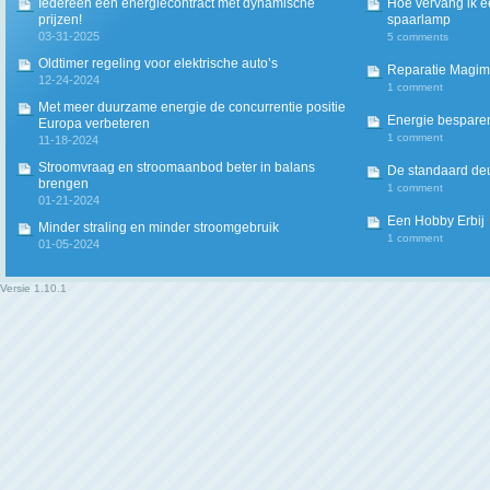
Iedereen een energiecontract met dynamische
Hoe vervang ik 
prijzen!
spaarlamp
03-31-2025
5 comments
Oldtimer regeling voor elektrische auto’s
Reparatie Magim
12-24-2024
1 comment
Met meer duurzame energie de concurrentie positie
Energie besparen
Europa verbeteren
1 comment
11-18-2024
Stroomvraag en stroomaanbod beter in balans
De standaard deur
brengen
1 comment
01-21-2024
Een Hobby Erbij
Minder straling en minder stroomgebruik
1 comment
01-05-2024
Versie
1.10.1