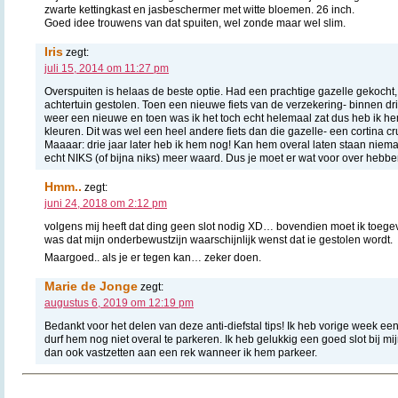
zwarte kettingkast en jasbeschermer met witte bloemen. 26 inch.
Goed idee trouwens van dat spuiten, wel zonde maar wel slim.
Iris
zegt:
juli 15, 2014 om 11:27 pm
Overspuiten is helaas de beste optie. Had een prachtige gazelle gekocht,
achtertuin gestolen. Toen een nieuwe fiets van de verzekering- binnen d
weer een nieuwe en toen was ik het toch echt helemaal zat dus heb ik hem
kleuren. Dit was wel een heel andere fiets dan die gazelle- een cortina c
Maaaar: drie jaar later heb ik hem nog! Kan hem overal laten staan nieman
echt NIKS (of bijna niks) meer waard. Dus je moet er wat voor over hebbe
Hmm..
zegt:
juni 24, 2018 om 2:12 pm
volgens mij heeft dat ding geen slot nodig XD… bovendien moet ik toegeven
was dat mijn onderbewustzijn waarschijnlijk wenst dat ie gestolen wordt.
Maargoed.. als je er tegen kan… zeker doen.
Marie de Jonge
zegt:
augustus 6, 2019 om 12:19 pm
Bedankt voor het delen van deze anti-diefstal tips! Ik heb vorige week ee
durf hem nog niet overal te parkeren. Ik heb gelukkig een goed slot bij mi
dan ook vastzetten aan een rek wanneer ik hem parkeer.