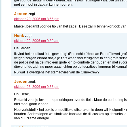
gat voor de sleutel moeilijk bereikbaar is (als het mogelijk is). Dat wil ze
met een tool in dat gat kunnen porren.
Jeroen
zegt:
oktober 20, 2006 om 8:56 pm
Marcel, bedankt voor de tip van het zadel. Deze zal ik binnenkort ook va
Henk
zegt:
oktober 22, 2006 om 9:39 am
Ha Jeroen,
Ik vind het resultaat écht geweldig! (Een echte “Herman Brood” levert grof
velgen zorgen ervoor dat je je fiets weer snel terugvindt in een grote fiet
de politie nét na de intro een grote -chip- controle gehouden en met succe
dievengilde zich nu meer gaat richten op de lucratieve koperen bliksem
PS wat is overigens het stemadvies van de Olino-crew?
Jeroen
zegt:
oktober 23, 2006 om 9:38 pm
Hoi Henk,
Bedankt voor je lovende opmerkingen over de fiets. Maar de bedoeling is 
niet mooi gaan vinden….
Hoe verleidelijk het ook is om politieke uitspraken te doen wil ik eigenlijk 
houden. Anders lopen we straks de kans dat de discussies op de website o
van duurzame energie.