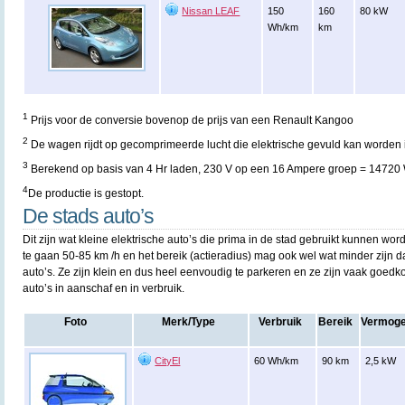
Nissan LEAF
150
160
80 kW
Wh/km
km
1
Prijs voor de conversie bovenop de prijs van een Renault Kangoo
2
De wagen rijdt op gecomprimeerde lucht die elektrische gevuld kan worden i
3
Berekend op basis van 4 Hr laden, 230 V op een 16 Ampere groep = 14720
4
De productie is gestopt.
De stads auto’s
Dit zijn wat kleine elektrische auto’s die prima in de stad gebruikt kunnen wo
te gaan 50-85 km /h en het bereik (actieradius) mag ook wel wat minder zijn d
auto’s. Ze zijn klein en dus heel eenvoudig te parkeren en ze zijn vaak goedk
auto’s in aanschaf en in verbruik.
Foto
Merk/Type
Verbruik
Bereik
Vermog
CityEl
60 Wh/km
90 km
2,5 kW