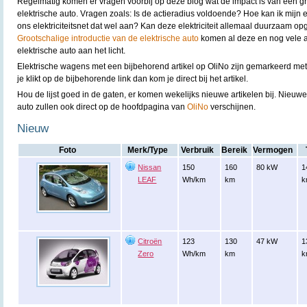
Regelmatig komen er vragen voorbij op deze blog wat de impact is van een gr
elektrische auto. Vragen zoals: Is de actieradius voldoende? Hoe kan ik mijn
ons elektriciteitsnet dat wel aan? Kan deze elektriciteit allemaal duurzaam op
Grootschalige introductie van de elektrische auto
komen al deze en nog vele 
elektrische auto aan het licht.
Elektrische wagens met een bijbehorend artikel op OliNo zijn gemarkeerd me
je klikt op de bijbehorende link dan kom je direct bij het artikel.
Hou de lijst goed in de gaten, er komen wekelijks nieuwe artikelen bij. Nieuwe
auto zullen ook direct op de hoofdpagina van
OliNo
verschijnen.
Nieuw
Foto
Merk/Type
Verbruik
Bereik
Vermogen
Nissan
150
160
80 kW
1
LEAF
Wh/km
km
k
Citroën
123
130
47 kW
1
Zero
Wh/km
km
k