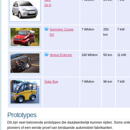
Ze-0
Sunmotor Coupe
? Wh/km
250
? kW
DX
km
Venturi Eclectric
160 Wh/km
50 km
11 kW
Solar Bug
? Wh/km
96 km
? kW
Prototypes
Dit zijn veel belovende prototypes die daadwerkelijk kunnen rijden. Soms ont
pioniers of een eerste proef van bestaande automobiel fabrikanten.