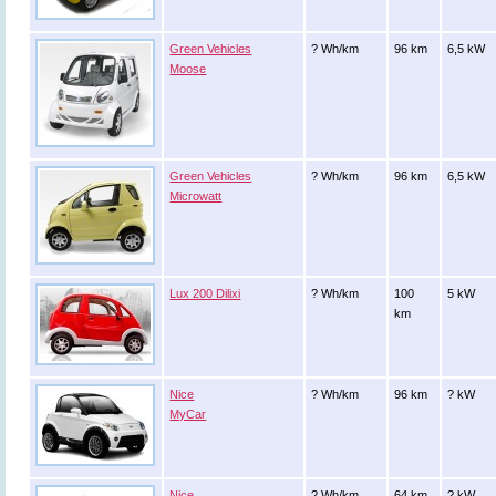
Green Vehicles
? Wh/km
96 km
6,5 kW
Moose
Green Vehicles
? Wh/km
96 km
6,5 kW
Microwatt
Lux 200 Dilixi
? Wh/km
100
5 kW
km
Nice
? Wh/km
96 km
? kW
MyCar
Nice
? Wh/km
64 km
? kW