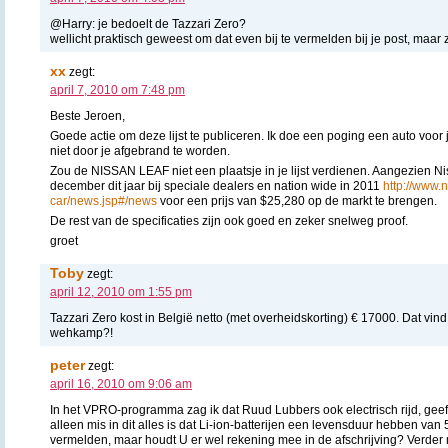
@Harry: je bedoelt de Tazzari Zero?
wellicht praktisch geweest om dat even bij te vermelden bij je post, maar zi
xx
zegt:
april 7, 2010 om 7:48 pm
Beste Jeroen,
Goede actie om deze lijst te publiceren. Ik doe een poging een auto voor je
niet door je afgebrand te worden.
Zou de NISSAN LEAF niet een plaatsje in je lijst verdienen. Aangezien Ni
december dit jaar bij speciale dealers en nation wide in 2011
http://www.n
car/news.jsp#/news
voor een prijs van $25,280 op de markt te brengen.
De rest van de specificaties zijn ook goed en zeker snelweg proof.
groet
Toby
zegt:
april 12, 2010 om 1:55 pm
Tazzari Zero kost in België netto (met overheidskorting) € 17000. Dat vind 
wehkamp?!
peter
zegt:
april 16, 2010 om 9:06 am
In het VPRO-programma zag ik dat Ruud Lubbers ook electrisch rijd, geef
alleen mis in dit alles is dat Li-ion-batterijen een levensduur hebben van 5 
vermelden, maar houdt U er wel rekening mee in de afschrijving? Verder m