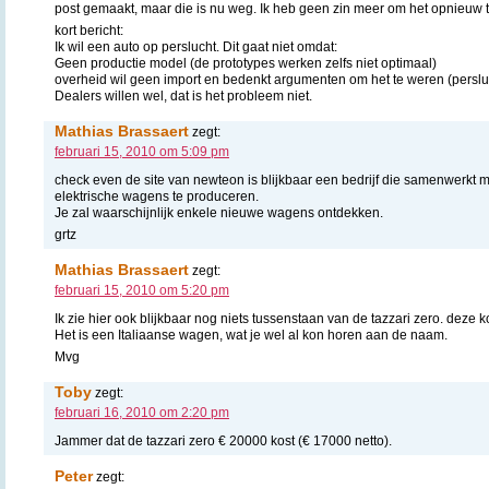
post gemaakt, maar die is nu weg. Ik heb geen zin meer om het opnieuw t
kort bericht:
Ik wil een auto op perslucht. Dit gaat niet omdat:
Geen productie model (de prototypes werken zelfs niet optimaal)
overheid wil geen import en bedenkt argumenten om het te weren (persluch
Dealers willen wel, dat is het probleem niet.
Mathias Brassaert
zegt:
februari 15, 2010 om 5:09 pm
check even de site van newteon is blijkbaar een bedrijf die samenwerkt 
elektrische wagens te produceren.
Je zal waarschijnlijk enkele nieuwe wagens ontdekken.
grtz
Mathias Brassaert
zegt:
februari 15, 2010 om 5:20 pm
Ik zie hier ook blijkbaar nog niets tussenstaan van de tazzari zero. deze 
Het is een Italiaanse wagen, wat je wel al kon horen aan de naam.
Mvg
Toby
zegt:
februari 16, 2010 om 2:20 pm
Jammer dat de tazzari zero € 20000 kost (€ 17000 netto).
Peter
zegt: