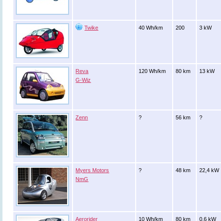
Twike
40 Wh/km
200
3 kW
Reva
120 Wh/km
80 km
13 kW
G-Wiz
Zenn
?
56 km
?
Myers Motors
?
48 km
22,4 kW
NmG
Aerorider
10 Wh/km
80 km
0,6 kW