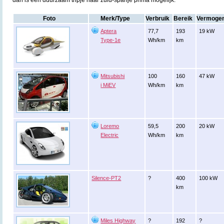
dan is een duurzaam tripje naar zuid-spanje prima mogelijk.
Foto
Merk/Type
Verbruik
Bereik
Vermoge
Aptera
77,7
193
19 kW
Type-1e
Wh/km
km
Mitsubishi
100
160
47 kW
i MiEV
Wh/km
km
Loremo
59,5
200
20 kW
Electric
Wh/km
km
Silence-PT2
?
400
100 kW
km
Miles Highway
?
192
?