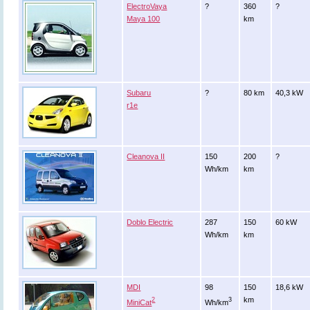
ElectroVaya
?
360
?
Maya 100
km
Subaru
?
80 km
40,3 kW
r1e
Cleanova II
150
200
?
Wh/km
km
Doblo Electric
287
150
60 kW
Wh/km
km
MDI
98
150
18,6 kW
km
2
3
MiniCat
Wh/km