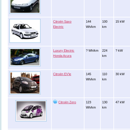
Citroën Saxo
144
100
15 kW
Electric
Wh/km
km
Luxury Electric
? Wh/km
224
? kW
Honda Acura
km
Citroën EV’ie
145
110
30 kW
Wh/km
km
Citroën Zero
123
130
47 kW
Wh/km
km