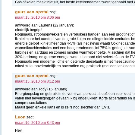
Gas of kolen maakt niet uit, het beste ketelrendement wordt gehaald met 
guus van opstal
zegt:
maart 15, 2010 om 8:06 pm
antwoord aan Laurens (22 january):
eindelijk begrip !
Nogmaals, stroomopwekkers en verbruikers hangen aan een groot net of 
ik niet maar het aandeel van de grote kolen-en oliegestookte centrales 
energie geloof ik niet meer dan 4-5% (als het stevig waait) Ook het aande
warmetkrachtcentrales met een hoog rendement tot 75% is gering, dit v
turbines en aardgas en zomers minder warmtebehoefte. Misschien dat h
30% bedraagt en groene energie wordt uiteraard niet selectief aan de EV
Nogmaals een moderne lichte en getemde dieselauto is het meest zuinig
minst milieuonvriendelijk en bovendien erg praktisch (met een tank non st
guus van opstal
zegt:
maart 15, 2010 om 8:12 pm
antwoord aan Toby (15 january)
Energieopslag en gebruik in de vorm van perslucht heeft een zeer slecht 
vaten met beveiliging)en gevaarlijk bij ongelukken. Korte actieradius en l
compressorstations.
Maakt geen enkele kans en is zelfs nog slechter dan EV’s.
Leon
zegt:
maart 16, 2010 om 8:43 pm
Hey,