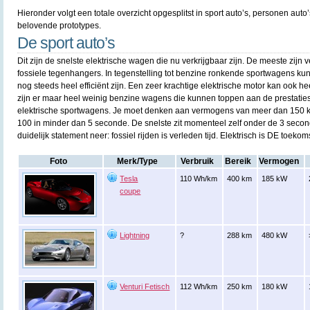
Hieronder volgt een totale overzicht opgesplitst in sport auto’s, personen auto’
belovende prototypes.
De sport auto’s
Dit zijn de snelste elektrische wagen die nu verkrijgbaar zijn. De meeste zijn
fossiele tegenhangers. In tegenstelling tot benzine ronkende sportwagens k
nog steeds heel efficiënt zijn. Een zeer krachtige elektrische motor kan ook he
zijn er maar heel weinig benzine wagens die kunnen toppen aan de prestatie
elektrische sportwagens. Je moet denken aan vermogens van meer dan 150 k
100 in minder dan 5 seconde. De snelste zit momenteel zelf onder de 3 seco
duidelijk statement neer: fossiel rijden is verleden tijd. Elektrisch is DE toekoms
Foto
Merk/Type
Verbruik
Bereik
Vermogen
Tesla
110 Wh/km
400 km
185 kW
coupe
Lightning
?
288 km
480 kW
Venturi Fetisch
112 Wh/km
250 km
180 kW