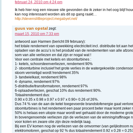
februari 24, 2010 om 4:24 pm
Ik heb hier nog een nieuwe site gevonden die ik zeker in het oog blijf ho
kan nog interessant worden als dit op gang raakt…
http://stevenslittleproject.megabyet.net/
guus van opstal
zegt:
maart 15, 2010 om 7:33 pm
antwoord aan Harmen (bericht 09 february):
het totale rendement van opwekking electriciteit incl. distributie tot aan he
opladen van de accu’s is het produkt van de rendementen van alle afzond
som van alle verliezen en dat zijn er nogal wat !
Voor een centrale met ketels en stoomturbines :
1- ketels, schoorsteenverliezen, rendement 90%
2- stoomturbine inclusief het grote verlies in de watergekoelde condens
stoom vernietigd wordt !rendement 35%
3- tandwielkast, rendement 98%
4- dynamo, rendement 97%
5-distributie/transformatoren, rendement 97%
6-oplaadverliezen, geschat 10% dus rendement 90%.
Totaalrendement dus:
0.90 x 0.35 x 0.98 x 0.97 x 0.97 x 0.90= 0.26 of 26%.
Dus 74 % van de aan de ketel toegevoerde brandstofenergie gaat verloren
stoomturbines is het rendement een paar procent beter maar komt zeker 
50% is helaas een utopie maar wordt wel gehaald door de moderne grot
In bovengenoemde verliezen zijn de verliezen van de winning/raffinag
voor kolen en zware olie zijn deze redelijk laag.
Bij een EV komen nog de verliezen van de omvormer (van gelijkstroom n
elektromotoren, geschat op 92 % dus totaalrendement 0.92 x 0.28 = 0.25