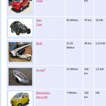
Flybo
km
Sam
50 Wh/km
70 km
15 kW
Cree
BugE
31,25
48 km
2,24 kW
Wh/km
13 Wh/km
100
1,5 kW
3
go-one
km
ElectroVaya
? Wh/km
192
kW
Maya 300
km