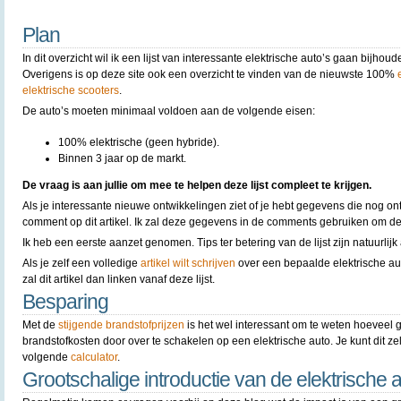
Plan
In dit overzicht wil ik een lijst van interessante elektrische auto’s gaan bijho
Overigens is op deze site ook een overzicht te vinden van de nieuwste 100%
elektrische scooters
.
De auto’s moeten minimaal voldoen aan de volgende eisen:
100% elektrische (geen hybride).
Binnen 3 jaar op de markt.
De vraag is aan jullie om mee te helpen deze lijst compleet te krijgen.
Als je interessante nieuwe ontwikkelingen ziet of je hebt gegevens die nog ont
comment op dit artikel. Ik zal deze gegevens in de comments gebruiken om de l
Ik heb een eerste aanzet genomen. Tips ter betering van de lijst zijn natuurlijk 
Als je zelf een volledige
artikel wilt schrijven
over een bepaalde elektrische auto
zal dit artikel dan linken vanaf deze lijst.
Besparing
Met de
stijgende brandstofprijzen
is het wel interessant om te weten hoeveel 
brandstofkosten door over te schakelen op een elektrische auto. Je kunt dit z
volgende
calculator
.
Grootschalige introductie van de elektrische 