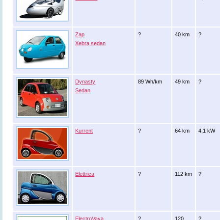
Zap
?
40 km
?
Xebra sedan
Dynasty
89 Wh/km
49 km
?
Sedan
Kurrent
?
64 km
4,1 kW
Elettrica
?
112 km
?
ElectroVaya
?
120
?