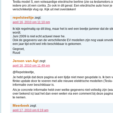
Testla model S, een volwaardige electrische berline (zie oa teslamotors
iedere pro zit een contra. Zo ook in dit geval. Een electrische auto hoor je
verschrikkelijk vlug op. Kijk uit met oversteken!
repelsteeltje
zegt:
april 16, 2010 om 11:10 pm
Ik kijk regelmatig op dit blog, maar het is wel een beetje jammer dat de s
wordt.
Juni 2009 is niet echt actueel meer he.
Ook de gegevens van de verschillende EV modellen zijn nog vaak onvolledig
een jaar tijd echt wel info beschikbaar is gekomen.
Gegroet,
Ruud
Jeroen van Agt
zegt:
april 16, 2010 om 11:49 pm
@Repelsteeltje,
Je hebt gelijk dat deze pagina al een tijdje niet meer geupdate is. Ik be
flinke update door te voeren met alle nieuwe elektrische modellen (Tesla-S
informatie over beschikbaar is.
Als je concrete informatie hebt over welke gegevens niet volledig zijn (w
over bekend is) laat het dan even weten via een comment bij deze pagina
te nemen.
Meerbeek
zegt:
april 17, 2010 om 6:19 am