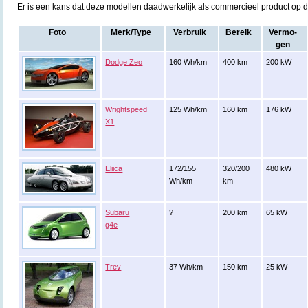
Er is een kans dat deze modellen daadwerkelijk als commercieel product op 
Foto
Merk/Type
Verbruik
Bereik
Vermo-
gen
Dodge Zeo
160 Wh/km
400 km
200 kW
Wrightspeed
125 Wh/km
160 km
176 kW
X1
Eliica
172/155
320/200
480 kW
Wh/km
km
Subaru
?
200 km
65 kW
g4e
Trev
37 Wh/km
150 km
25 kW