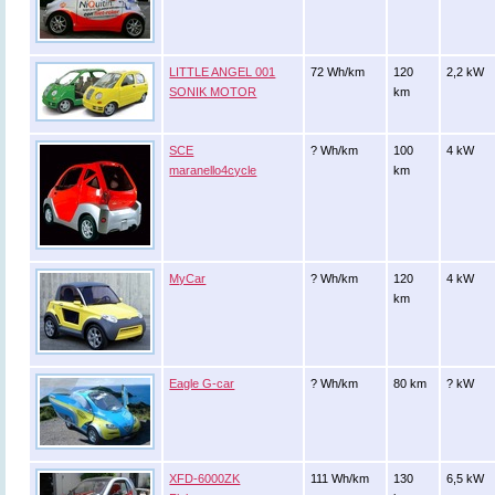
LITTLE ANGEL 001
72 Wh/km
120
2,2 kW
SONIK MOTOR
km
SCE
? Wh/km
100
4 kW
maranello4cycle
km
MyCar
? Wh/km
120
4 kW
km
Eagle G-car
? Wh/km
80 km
? kW
XFD-6000ZK
111 Wh/km
130
6,5 kW