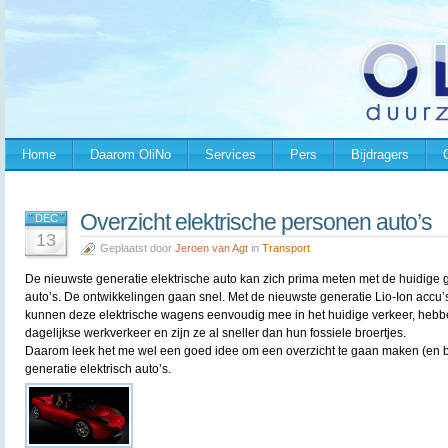
Home
Daarom OliNo
Services
Pers
Bijdragers
Overzicht elektrische personen auto’s
DEC
13
Geplaatst door
Jeroen van Agt
in
Transport
De nieuwste generatie elektrische auto kan zich prima meten met de huidige g
auto’s. De ontwikkelingen gaan snel. Met de nieuwste generatie Lio-Ion accu’
kunnen deze elektrische wagens eenvoudig mee in het huidige verkeer, hebb
dagelijkse werkverkeer en zijn ze al sneller dan hun fossiele broertjes.
Daarom leek het me wel een goed idee om een overzicht te gaan maken (en 
generatie elektrisch auto’s.