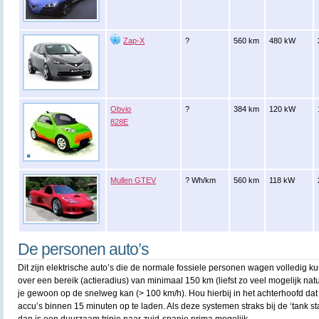
Zap-X
?
560 km
480 kW
Obvio
?
384 km
120 kW
828E
Mullen GTEV
? Wh/km
560 km
118 kW
De personen auto’s
Dit zijn elektrische auto’s die de normale fossiele personen wagen volledig 
over een bereik (actieradius) van minimaal 150 km (liefst zo veel mogelijk na
je gewoon op de snelweg kan (> 100 km/h). Hou hierbij in het achterhoofd dat
accu’s binnen 15 minuten op te laden. Als deze systemen straks bij de ‘tank 