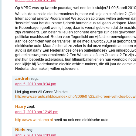
Op VPRO was op tweede paasdag wel een leuk stukje(21:00,5 april 2010
Wat als de transitie niet harmonieus is, maar vol strijd en conflicten?’ (
International Energy Programme) We zouden zo graag willen geloven da
‘fossiele’ naar het duurzame tijdperk harmonieus zal gaan verlopen. Maa
in Kopenhagen geeft weinig hoop; daar is vooral gebleken dat de macht
zijn veranderd. Een beter milieu en schonere energie zijn deel geworden 
politieke machtsspel. Reden voor Tegenlicht om vijf achtereenvolgende
aan ‘de conflicten van de transitie’: In de media wordt 2010 al gebombard
elektrische auto. Maar áls het al zo zeker is dat onze volgende auto een e
auto is dat dan? Een Nederlandse of een buitenlandse? Een omgebouwd
geheel nieuw geassembleerde? Een Westerse of een Oosterse? En zijn z
met hun beperkte actieradius, hun lithiumbatterijen en hun voorlopig nog
een kijkje bij Nederlandse electric vehicle-makers, die dit jaar de eerste
Nederlandse makelij willen opleveren.
andreh
zegt:
april 5, 2010 om 8:34 pm
Het ging over All Green Vehicles
http://www.zerauto.nl/blog/index.php/2009/07/22/all-green-vehicles-bouwt
Harry
zegt:
april 7, 2010 om 12:49 pm
http://www.wehkamp.nl
heeft nu ook een elektrische auto!
Niels
zegt:
april 7, 2010 om 4:03 pm