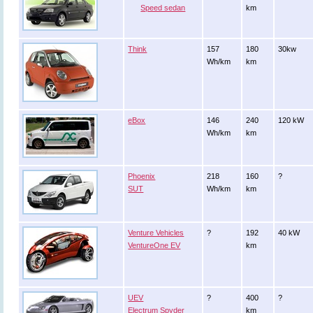
Speed sedan
km
Think
157
180
30kw
Wh/km
km
eBox
146
240
120 kW
Wh/km
km
Phoenix
218
160
?
SUT
Wh/km
km
Venture Vehicles
?
192
40 kW
VentureOne EV
km
UEV
?
400
?
Electrum Spyder
km