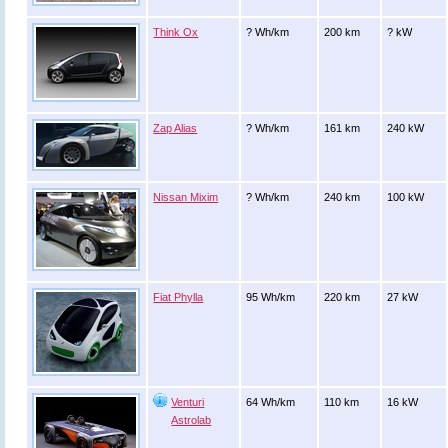
Think Ox
? Wh/km
200 km
? kW
Zap Alias
? Wh/km
161 km
240 kW
Nissan Mixim
? Wh/km
240 km
100 kW
Fiat Phylla
95 Wh/km
220 km
27 kW
Venturi
64 Wh/km
110 km
16 kW
Astrolab