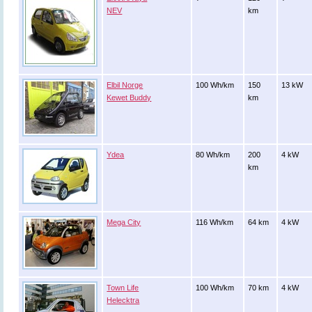
NEV
km
Elbil Norge
100 Wh/km
150
13 kW
Kewet Buddy
km
Ydea
80 Wh/km
200
4 kW
km
Mega City
116 Wh/km
64 km
4 kW
Town Life
100 Wh/km
70 km
4 kW
Helecktra