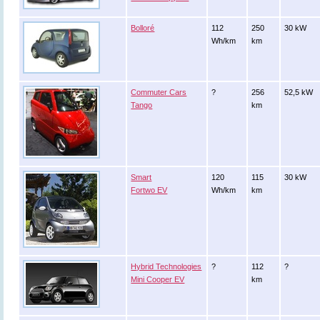
Bolloré
112
250
30 kW
Wh/km
km
Commuter Cars
?
256
52,5 kW
Tango
km
Smart
120
115
30 kW
Fortwo EV
Wh/km
km
Hybrid Technologies
?
112
?
Mini Cooper EV
km