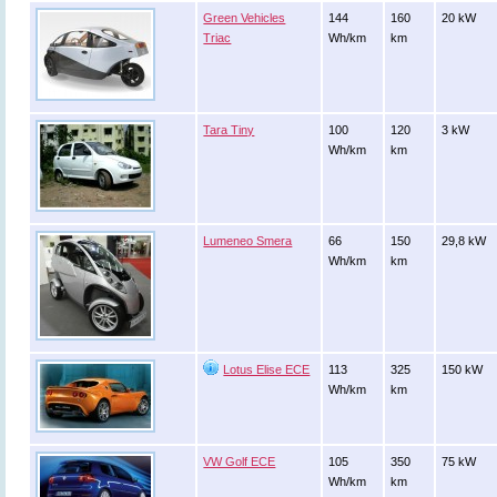
Green Vehicles
144
160
20 kW
Triac
Wh/km
km
Tara Tiny
100
120
3 kW
Wh/km
km
Lumeneo Smera
66
150
29,8 kW
Wh/km
km
Lotus Elise ECE
113
325
150 kW
Wh/km
km
VW Golf ECE
105
350
75 kW
Wh/km
km