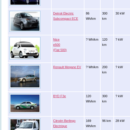
Detroit Electric
86
300
30 kW
Subcompact ECE
Wh/km
km
Nice
? Wh/km
120
? kW
e500
km
(Fiat 500)
Renault Megane EV
? Wh/km
200
? kW
km
BYD F3e
120
300
? kW
Wh/km
km
Citroën Berlingo
169
96 km
28 kW
Electrique
Wh/km