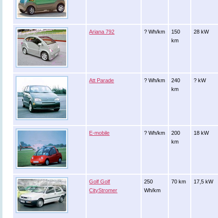
Ariana 792
? Wh/km
150
28 kW
km
Att Parade
? Wh/km
240
? kW
km
E-mobile
? Wh/km
200
18 kW
km
Golf Golf
250
70 km
17,5 kW
CityStromer
Wh/km