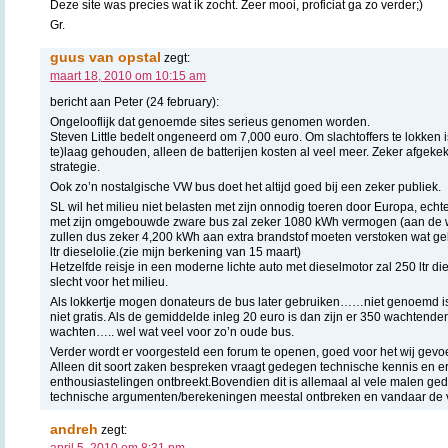
Deze site was precies wat ik zocht. Zeer mooi, proficiat ga zo verder;)
Gr.
guus van opstal
zegt:
maart 18, 2010 om 10:15 am
bericht aan Peter (24 february):
Ongelooflijk dat genoemde sites serieus genomen worden.
Steven Little bedelt ongeneerd om 7,000 euro. Om slachtoffers te lokken i
te)laag gehouden, alleen de batterijen kosten al veel meer. Zeker afgeke
strategie.
Ook zo’n nostalgische VW bus doet het altijd goed bij een zeker publiek.
SL wil het milieu niet belasten met zijn onnodig toeren door Europa, echt
met zijn omgebouwde zware bus zal zeker 1080 kWh vermogen (aan de wi
zullen dus zeker 4,200 kWh aan extra brandstof moeten verstoken wat geli
ltr dieselolie.(zie mijn berkening van 15 maart)
Hetzelfde reisje in een moderne lichte auto met dieselmotor zal 250 ltr di
slecht voor het milieu.
Als lokkertje mogen donateurs de bus later gebruiken……niet genoemd is
niet gratis. Als de gemiddelde inleg 20 euro is dan zijn er 350 wachtenden
wachten….. wel wat veel voor zo’n oude bus.
Verder wordt er voorgesteld een forum te openen, goed voor het wij gev
Alleen dit soort zaken bespreken vraagt gedegen technische kennis en er
enthousiastelingen ontbreekt.Bovendien dit is allemaal al vele malen g
technische argumenten/berekeningen meestal ontbreken en vandaar de v
andreh
zegt:
april 5, 2010 om 8:31 pm