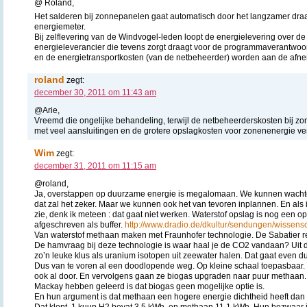
@ Roland,
Het salderen bij zonnepanelen gaat automatisch door het langzamer draa
energiemeter.
Bij zelflevering van de Windvogel-leden loopt de energielevering over de
energieleverancier die tevens zorgt draagt voor de programmaverantwoor
en de energietransportkosten (van de netbeheerder) worden aan de afn
roland
zegt:
december 30, 2011 om 11:43 am
@Arie,
Vreemd die ongelijke behandeling, terwijl de netbeheerderskosten bij zo
met veel aansluitingen en de grotere opslagkosten voor zonenenergie v
Wim
zegt:
december 31, 2011 om 11:15 am
@roland,
Ja, overstappen op duurzame energie is megalomaan. We kunnen wachten
dat zal het zeker. Maar we kunnen ook het van tevoren inplannen. En als 
zie, denk ik meteen : dat gaat niet werken. Waterstof opslag is nog een opt
afgeschreven als buffer.
http://www.dradio.de/dkultur/sendungen/wissens
Van waterstof methaan maken met Fraunhofer technologie. De Sabatier r
De hamvraag bij deze technologie is waar haal je de CO2 vandaan? Uit d
zo’n leuke klus als uranium isotopen uit zeewater halen. Dat gaat even d
Dus van te voren al een doodlopende weg. Op kleine schaal toepasbaar. D
ook al door. En vervolgens gaan ze biogas upgraden naar puur methaan
Mackay hebben geleerd is dat biogas geen mogelijke optie is.
En hun argument is dat methaan een hogere energie dichtheid heeft dan 
Dat klopt. 1 kuup H2 bevat 3,5 kWh, en methaan 11,1 kWh. Hun bezwaar is