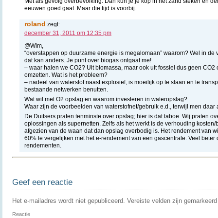
Met als gevolg overbevolking. Dan kun je je kop in het zand steken en d
eeuwen goed gaat. Maar die tijd is voorbij.
roland
zegt:
december 31, 2011 om 12:35 pm
@Wim,
“overstappen op duurzame energie is megalomaan” waarom? Wel in de v
dat kan anders. Je punt over biogas ontgaat me!
– waar halen we CO2? Uit biomassa, maar ook uit fossiel dus geen CO2
omzetten. Wat is het probleem?
– nadeel van waterstof naast explosief, is moeilijk op te slaan en te trans
bestaande netwerken benutten.
Wat wil met O2 opslag en waarom investeren in wateropslag?
Waar zijn de voorbeelden van waterstofnet/gebruik e.d., terwijl men daar 
De Duitsers praten tenminste over opslag; hier is dat taboe. Wij praten
oplossingen als supernetten. Zelfs als het werkt is de verhouding kosten
afgezien van de waan dat dan opslag overbodig is. Het rendement van w
60% te vergelijken met het e-rendement van een gascentrale. Veel beter
rendementen.
Geef een reactie
Het e-mailadres wordt niet gepubliceerd.
Vereiste velden zijn gemarkeer
Reactie