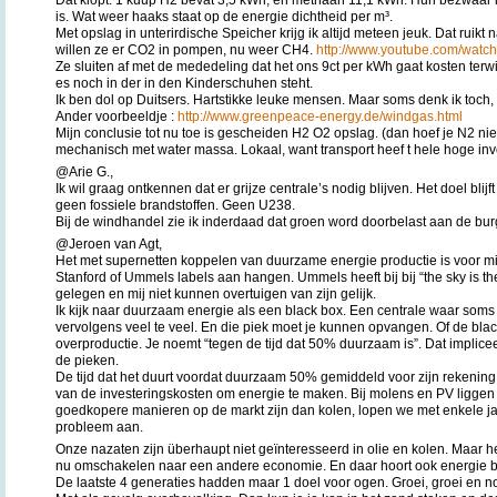
is. Wat weer haaks staat op de energie dichtheid per m³.
Met opslag in unterirdische Speicher krijg ik altijd meteen jeuk. Dat ruikt
willen ze er CO2 in pompen, nu weer CH4.
http://www.youtube.com/wa
Ze sluiten af met de mededeling dat het ons 9ct per kWh gaat kosten terwij
es noch in der in den Kinderschuhen steht.
Ik ben dol op Duitsers. Hartstikke leuke mensen. Maar soms denk ik toch
Ander voorbeeldje :
http://www.greenpeace-energy.de/windgas.html
Mijn conclusie tot nu toe is gescheiden H2 O2 opslag. (dan hoef je N2 ni
mechanisch met water massa. Lokaal, want transport heef t hele hoge inv
@Arie G.,
Ik wil graag ontkennen dat er grijze centrale’s nodig blijven. Het doel bl
geen fossiele brandstoffen. Geen U238.
Bij de windhandel zie ik inderdaad dat groen word doorbelast aan de bur
@Jeroen van Agt,
Het met supernetten koppelen van duurzame energie productie is voor mij 
Stanford of Ummels labels aan hangen. Ummels heeft bij bij “the sky is th
gelegen en mij niet kunnen overtuigen van zijn gelijk.
Ik kijk naar duurzaam energie als een black box. Een centrale waar soms
vervolgens veel te veel. En die piek moet je kunnen opvangen. Of de black
overproductie. Je noemt “tegen de tijd dat 50% duurzaam is”. Dat impliceer
de pieken.
De tijd dat het duurt voordat duurzaam 50% gemiddeld voor zijn rekening 
van de investeringskosten om energie te maken. Bij molens en PV liggen
goedkopere manieren op de markt zijn dan kolen, lopen we met enkele jar
probleem aan.
Onze nazaten zijn überhaupt niet geïnteresseerd in olie en kolen. Maar h
nu omschakelen naar een andere economie. En daar hoort ook energie bi
De laatste 4 generaties hadden maar 1 doel voor ogen. Groei, groei en no