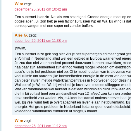
Wim
zegt:
december 25, 2011 om 10:42 am
Een supernet is onzin. Net als een smart grid. Groene energie moet op 
opgeslagen. Bij zon heb je een factor 10 tussen Wp en Wa. Bij wind is dat
eens opvangen met een super net zonder buffers.
Arie G.
zegt:
december 25, 2011 om 11:38 pm
@Wim,
Een supernet is zo gek nog niet. Als je het supernetgebied maar groot geno
en/of mist in Nederland altijd wel een gebied in Europa waar er wel ene
Je zou dan niet voor honderd procent duurzaam kunnen opwekken, maar 
haalbaar zijn. Momenteel zijn er nog weinig mogelijkheden om elektrische
accu’s los je het probleem niet op. Of je moet het plan van ir. Lievense va
veel ruimte om aanzienlijke hoeveelheden energie in de vorm van een wa
dan beter sturen met de waterkrachtcentrales in Noorwegen door deze na
Wat betreft je Wp en Wa bij wind zul je toch even moeten uitleggen wat dit
Wat van windmolens wel bekend is dat een windmolen circa 25% aan ene
die hij bij vollast (met een windsnelheid van 12 m/sec) zou kunnen produ
deze snelheid zou waaien. Als je 4 keer het aantal molens neerzet haal 
wel. Bij veel wind heb je overcapaciteit en lever je aan het buitenland. Bi
energie. Het grote probleem in Nederland is dat er geen overheidsbeleid 
voldoende windmolens stimuleert of mogelijk maakt.
Wim
zegt:
december 26, 2011 om 11:12 am