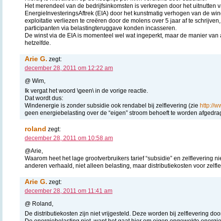
Het merendeel van de bedrijfsinkomsten is verkregen door het uitnutten 
EnergieInvesteringsAftrek (EIA) door het kunstmatig verhogen van de win
exploitatie verliezen te creëren door de molens over 5 jaar af te schrijv
participanten via belastingteruggave konden incasseren.
De winst via de EIA is momenteel wel wat ingeperkt, maar de manier van a
hetzelfde.
Arie G.
zegt:
december 28, 2011 om 12:22 am
@ Wim,
Ik vergat het woord \geen\ in de vorige reactie.
Dat wordt dus:
Windenergie is zonder subsidie ook rendabel bij zelflevering (zie
http://
geen energiebelasting over de “eigen” stroom behoeft te worden afgedra
roland
zegt:
december 28, 2011 om 10:58 am
@Arie,
Waarom heet het lage grootverbruikers tarief “subsidie” en zelflevering n
anderen verhaald, niet alleen belasting, maar distributiekosten voor zelfle
Arie G.
zegt:
december 28, 2011 om 11:41 am
@ Roland,
De distributiekosten zijn niet vrijgesteld. Deze worden bij zelflevering d
De energiebelasting niet, want het gaat hier om eigen opgewekte energie