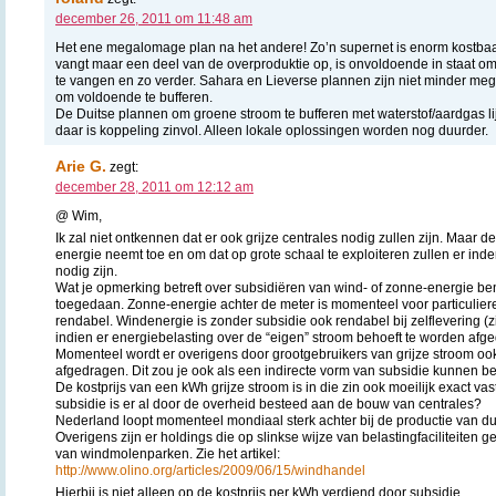
december 26, 2011 om 11:48 am
Het ene megalomage plan na het andere! Zo’n supernet is enorm kostbaar,
vangt maar een deel van de overproduktie op, is onvoldoende in staat om
te vangen en zo verder. Sahara en Lieverse plannen zijn niet minder me
om voldoende te bufferen.
De Duitse plannen om groene stroom te bufferen met waterstof/aardgas li
daar is koppeling zinvol. Alleen lokale oplossingen worden nog duurder.
Arie G.
zegt:
december 28, 2011 om 12:12 am
@ Wim,
Ik zal niet ontkennen dat er ook grijze centrales nodig zullen zijn. Maar
energie neemt toe en om dat op grote schaal te exploiteren zullen er ind
nodig zijn.
Wat je opmerking betreft over subsidiëren van wind- of zonne-energie b
toegedaan. Zonne-energie achter de meter is momenteel voor particulier
rendabel. Windenergie is zonder subsidie ook rendabel bij zelflevering (
indien er energiebelasting over de “eigen” stroom behoeft te worden afg
Momenteel wordt er overigens door grootgebruikers van grijze stroom oo
afgedragen. Dit zou je ook als een indirecte vorm van subsidie kunnen bet
De kostprijs van een kWh grijze stroom is in die zin ook moeilijk exact vas
subsidie is er al door de overheid besteed aan de bouw van centrales?
Nederland loopt momenteel mondiaal sterk achter bij de productie van d
Overigens zijn er holdings die op slinkse wijze van belastingfaciliteiten g
van windmolenparken. Zie het artikel:
http://www.olino.org/articles/2009/06/15/windhandel
Hierbij is niet alleen op de kostprijs per kWh verdiend door subsidie.