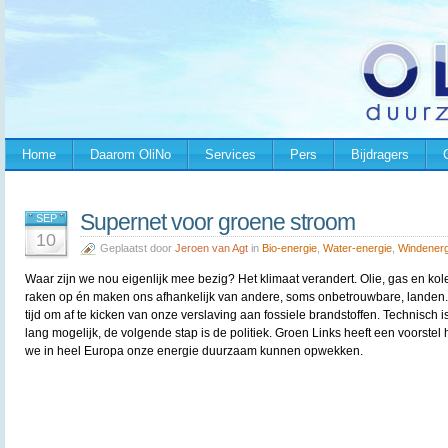
Home
Daarom OliNo
Services
Pers
Bijdragers
Supernet voor groene stroom
SEP
10
Geplaatst door
Jeroen van Agt
in
Bio-energie
,
Water-energie
,
Windenerg
Waar zijn we nou eigenlijk mee bezig? Het klimaat verandert. Olie, gas en kol
raken op én maken ons afhankelijk van andere, soms onbetrouwbare, landen. 
tijd om af te kicken van onze verslaving aan fossiele brandstoffen. Technisch is
lang mogelijk, de volgende stap is de politiek. Groen Links heeft een voorstel
we in heel Europa onze energie duurzaam kunnen opwekken.