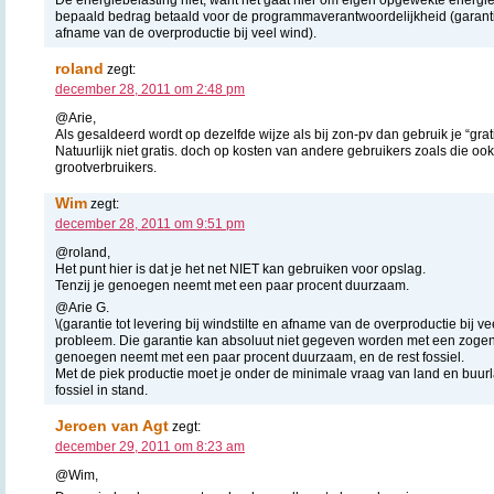
bepaald bedrag betaald voor de programmaverantwoordelijkheid (garantie t
afname van de overproductie bij veel wind).
roland
zegt:
december 28, 2011 om 2:48 pm
@Arie,
Als gesaldeerd wordt op dezelfde wijze als bij zon-pv dan gebruik je “grati
Natuurlijk niet gratis. doch op kosten van andere gebruikers zoals die o
grootverbruikers.
Wim
zegt:
december 28, 2011 om 9:51 pm
@roland,
Het punt hier is dat je het net NIET kan gebruiken voor opslag.
Tenzij je genoegen neemt met een paar procent duurzaam.
@Arie G.
\(garantie tot levering bij windstilte en afname van de overproductie bij vee
probleem. Die garantie kan absoluut niet gegeven worden met een zogen
genoegen neemt met een paar procent duurzaam, en de rest fossiel.
Met de piek productie moet je onder de minimale vraag van land en buurl
fossiel in stand.
Jeroen van Agt
zegt:
december 29, 2011 om 8:23 am
@Wim,