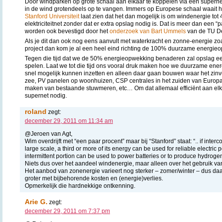
Door windparken op grote schaal aan elkaar te koppelen via een supernet 
in de wind grotendeels op te vangen. Immers op Europese schaal waait he
Stanford Universiteit
laat zien dat het dan mogelijk is om windenergie tot 
elektriciteitnet zonder dat er extra opslag nodig is. Dat is meer dan een 
worden ook bevestigd door het
onderzoek van Bart Ummels
van de TU De
Als je dit dan ook nog eens aanvult met waterkracht en zonne-energie zo
project dan kom je al een heel eind richting de 100% duurzame energie
Tegen die tijd dat we de 50% energieopwekking benaderen zal opslag ee
spelen. Laat we tot die tijd ons vooral druk maken hoe we duurzame ene
snel mogelijk kunnen inzetten en alleen daar gaan bouwen waar het zinv
zee, PV panelen op woonhuizen, CSP centrales in het zuiden van Europa
maken van bestaande stuwmeren, etc… Om dat allemaal efficiënt aan elk
supernet nodig.
roland
zegt:
december 29, 2011 om 11:34 am
@Jeroen van Agt,
Wim overdrijft met “een paar procent” maar bij “Stanford” staat: “.. if inte
large scale, a third or more of its energy can be used for reliable electri
intermittent portion can be used to power batteries or to produce hydroge
Niets dus over het aandeel windenergie, maar alleen over het gebruik va
Het aanbod van zonenergie varieert nog sterker – zomer/winter – dus da
groter met bijbehorende kosten en (energie)verlies.
Opmerkelijk die hardnekkige ontkenning.
Arie G.
zegt:
december 29, 2011 om 7:37 pm