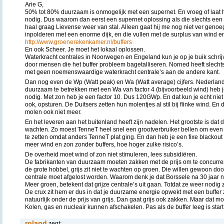
Arie G,
50% tot 80% duurzaam is onmogelijk met een supernet. En vroeg of laat
nodig. Dus waarom dan eerst een supernet oplossing als die slechts een 
haal graag Lievense weer van stal. Alleen gaat hij me nog niet ver genoe
inpolderen met een enorme dijk, en die vullen met de surplus van wind e
http://www.groenerekenkamer.nl/buffers
En ook Scheer. Je moet het lokaal oplossen.
Waterkracht centrales in Noorwegen en Engeland kun je op je buik schrij
door mensen die het buffer probleem bagetalliseren. Norned heeft slecht
met geen noemenswaardige waterkracht centrale’s aan de andere kant.
Dan nog even de Wp (Watt peak) en Wa (Watt average) cijfers. Nederlan
duurzaam te betrekken met een Wa van factor 4 (bijvoorbeeld wind) he
nodig. Met zon heb je een factor 10. Dus 120GWp. En dat kun je echt nie
ook, opsturen. De Duitsers zetten hun molentjes al stil bij flinke wind. E
molen ook niet meer.
En het leveren aan het buitenland heeft zijn nadelen. Het grootste is dat de
wachten. Zo moest TenneT heel snel een grootverbruiker bellen om even 
te zetten omdat anders TenneT plat ging. En dan heb je een fixe blackou
meer wind en zon zonder buffers, hoe hoger zulke risico’s.
De overheid moet wind of zon niet stimuleren, lees subsidiëren.
De fabrikanten van duurzaam moeten zakken met de prijs om te concurrer
de grote hobbel, grijs zit niet te wachten op groen. Die willen gewoon d
centrale moet afgelost worden. Waarom denk je dat Borssele na 30 jaar 
Meer groen, betekent dat grijze centrale’s uit gaan. Totdat ze weer nodig z
De crux zit hem er dus in dat je duurzame energie opwekt met een buffer 
natuurlijk onder de prijs van grijs. Dan gaat grijs ook zakken. Maar dat 
Kolen, gas en nucleair kunnen afschakelen. Pas als de buffer leeg is star
roland
zegt: