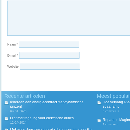
Naam
*
E-mail
*
Website
Recente artikelen
Meest populai
Iedereen een energiecontract met dynamische
Hoe vervang ik 
prijzen!
spaarlamp
03-31-2025
5 comments
Oldtimer regeling voor elektrische auto’s
Reparatie Magim
12-24-2024
1 comment
Met meer duurzame energie de concurrentie positie