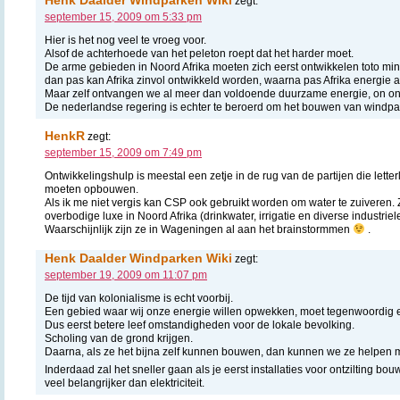
zegt:
september 15, 2009 om 5:33 pm
Hier is het nog veel te vroeg voor.
Alsof de achterhoede van het peleton roept dat het harder moet.
De arme gebieden in Noord Afrika moeten zich eerst ontwikkelen toto min
dan pas kan Afrika zinvol ontwikkeld worden, waarna pas Afrika energie 
Maar zelf ontvangen we al meer dan voldoende duurzame energie, on on
De nederlandse regering is echter te beroerd om het bouwen van windparke
HenkR
zegt:
september 15, 2009 om 7:49 pm
Ontwikkelingshulp is meestal een zetje in de rug van de partijen die letter
moeten opbouwen.
Als ik me niet vergis kan CSP ook gebruikt worden om water te zuiveren. 
overbodige luxe in Noord Afrika (drinkwater, irrigatie en diverse industrie
Waarschijnlijk zijn ze in Wageningen al aan het brainstormmen
.
Henk Daalder Windparken Wiki
zegt:
september 19, 2009 om 11:07 pm
De tijd van kolonialisme is echt voorbij.
Een gebied waar wij onze energie willen opwekken, moet tegenwoordig e
Dus eerst betere leef omstandigheden voor de lokale bevolking.
Scholing van de grond krijgen.
Daarna, als ze het bijna zelf kunnen bouwen, dan kunnen we ze helpen me
Inderdaad zal het sneller gaan als je eerst installaties voor ontzilting bouw
veel belangrijker dan elektriciteit.