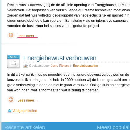
Recent was ik aanwezig bij de de officiele opening van Energyhouse de Mirre
Veldhoven. Het toepassen van verschillende duurzame technieken moet ervo
zorgen dat het huis volledig losgekoppeld van het electriciteits- en gasnet in 
eigen energiebehoefe kan voorzien. Een sterke visie en intensieve samenwer
vormden de basis voor het succes van dit gedurfde project.
Lees meer…
Energiebewust verbouwen
MRT
15
Geplaatst door
Jerry Pieters
in
Energiebesparing
In dit artikel ga ik in op de mogelijkheden tot energiebewust verbouwen en de
keuzes die ik hierin gemaakt heb. In 2009 hebben wij de keuze gemaakt om 
grote verbouwing te doen en niet te gaan verhuizen. Ook ga ik in op energiev
van woningen, wat is “normaal”en wat is zuinig te noemen.
Lees meer…
Vorige artikelen
Recente artikelen
Meest populai