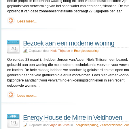
eerste project in Nederland waarbij hoog efficiënt vacuümbuiscollectoren zijn
geplaatst voor verwarming van het spoelwater van een bedrijfskantine. De tot
opbrengst van deze zonneboilerinstallatie bedraagt 27 Gigajoule per jaar
Lees meer…
Bezoek aan een moderne woning
SEP
20
Geplaatst door
Niels Thijssen
in
Energiebesparing
Op zondag 28 maart j.l. hebben Jeroen van Agt en Niels Thijssen een bezoek
gebracht aan een woning die met moderne technieken is voorzien voor verw
en koelen. De hele middag hebben we aandachtig geluisterd en met open m
gekeken naar de vele grafieken die er uit voortkomen. Lees hier verder voor 
bijzondere aandacht voor verwarming-en koelingstechnieken in een recent
gebouwde woning…
Lees meer…
Energy House de Mirre in Veldhoven
APR
19
Geplaatst door
Arjan de Vries
in
Energiebesparing
,
Zelfvoorzienend
,
Zon