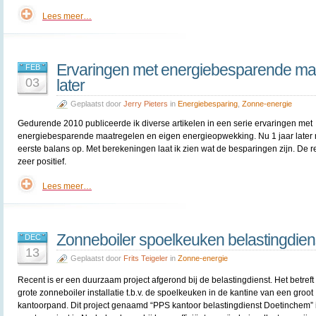
Lees meer…
Ervaringen met energiebesparende maa
FEB
03
later
Geplaatst door
Jerry Pieters
in
Energiebesparing
,
Zonne-energie
Gedurende 2010 publiceerde ik diverse artikelen in een serie ervaringen met
energiebesparende maatregelen en eigen energieopwekking. Nu 1 jaar later 
eerste balans op. Met berekeningen laat ik zien wat de besparingen zijn. De re
zeer positief.
Lees meer…
Zonneboiler spoelkeuken belastingdien
DEC
13
Geplaatst door
Frits Teigeler
in
Zonne-energie
Recent is er een duurzaam project afgerond bij de belastingdienst. Het betreft
grote zonneboiler installatie t.b.v. de spoelkeuken in de kantine van een groot
kantoorpand. Dit project genaamd “PPS kantoor belastingdienst Doetinchem” i