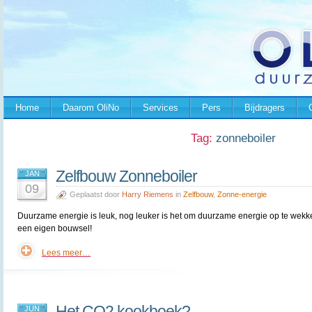
Home
Daarom OliNo
Services
Pers
Bijdragers
Tag:
zonneboiler
Zelfbouw Zonneboiler
JAN
09
Geplaatst door
Harry Riemens
in
Zelfbouw
,
Zonne-energie
Duurzame energie is leuk, nog leuker is het om duurzame energie op te wekk
een eigen bouwsel!
Lees meer…
Het CO2 kookboek?
JUN