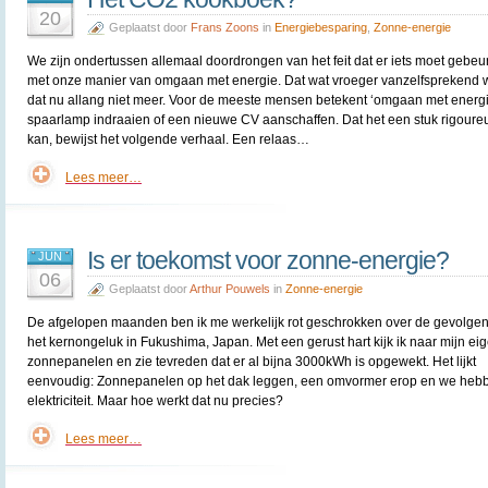
20
Geplaatst door
Frans Zoons
in
Energiebesparing
,
Zonne-energie
We zijn ondertussen allemaal doordrongen van het feit dat er iets moet gebeu
met onze manier van omgaan met energie. Dat wat vroeger vanzelfsprekend w
dat nu allang niet meer. Voor de meeste mensen betekent ‘omgaan met energ
spaarlamp indraaien of een nieuwe CV aanschaffen. Dat het een stuk rigoure
kan, bewijst het volgende verhaal. Een relaas…
Lees meer…
Is er toekomst voor zonne-energie?
JUN
06
Geplaatst door
Arthur Pouwels
in
Zonne-energie
De afgelopen maanden ben ik me werkelijk rot geschrokken over de gevolge
het kernongeluk in Fukushima, Japan. Met een gerust hart kijk ik naar mijn ei
zonnepanelen en zie tevreden dat er al bijna 3000kWh is opgewekt. Het lijkt
eenvoudig: Zonnepanelen op het dak leggen, een omvormer erop en we heb
elektriciteit. Maar hoe werkt dat nu precies?
Lees meer…