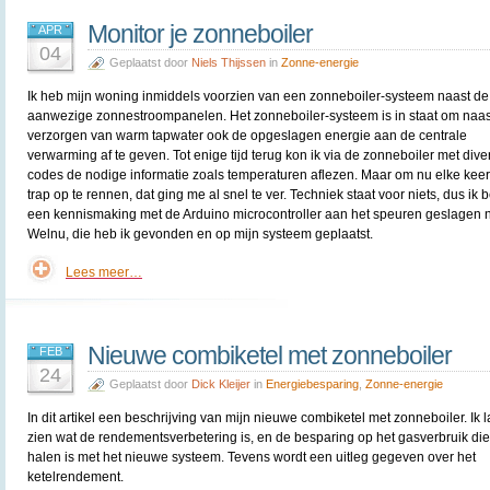
Monitor je zonneboiler
APR
04
Geplaatst door
Niels Thijssen
in
Zonne-energie
Ik heb mijn woning inmiddels voorzien van een zonneboiler-systeem naast de
aanwezige zonnestroompanelen. Het zonneboiler-systeem is in staat om naas
verzorgen van warm tapwater ook de opgeslagen energie aan de centrale
verwarming af te geven. Tot enige tijd terug kon ik via de zonneboiler met dive
codes de nodige informatie zoals temperaturen aflezen. Maar om nu elke kee
trap op te rennen, dat ging me al snel te ver. Techniek staat voor niets, dus ik 
een kennismaking met de Arduino microcontroller aan het speuren geslagen 
Welnu, die heb ik gevonden en op mijn systeem geplaatst.
Lees meer…
Nieuwe combiketel met zonneboiler
FEB
24
Geplaatst door
Dick Kleijer
in
Energiebesparing
,
Zonne-energie
In dit artikel een beschrijving van mijn nieuwe combiketel met zonneboiler. Ik l
zien wat de rendementsverbetering is, en de besparing op het gasverbruik die
halen is met het nieuwe systeem. Tevens wordt een uitleg gegeven over het
ketelrendement.