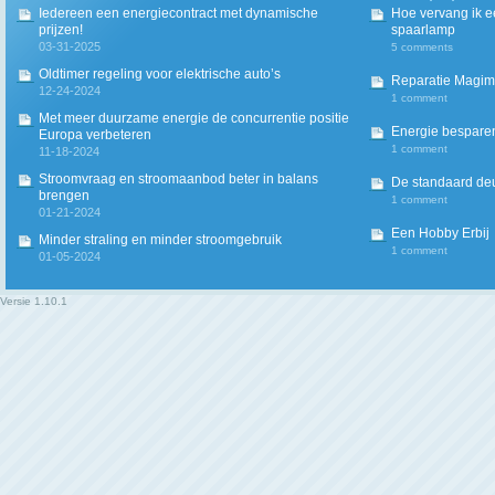
Iedereen een energiecontract met dynamische
Hoe vervang ik 
prijzen!
spaarlamp
03-31-2025
5 comments
Oldtimer regeling voor elektrische auto’s
Reparatie Magim
12-24-2024
1 comment
Met meer duurzame energie de concurrentie positie
Energie besparen
Europa verbeteren
1 comment
11-18-2024
Stroomvraag en stroomaanbod beter in balans
De standaard deur
brengen
1 comment
01-21-2024
Een Hobby Erbij
Minder straling en minder stroomgebruik
1 comment
01-05-2024
Versie
1.10.1