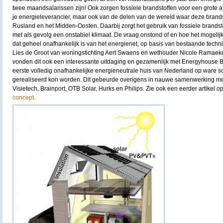
twee maandsalarissen zijn! Ook zorgen fossiele brandstoffen voor een grote af
je energieleverancier, maar ook van de delen van de wereld waar deze bran
Rusland en het Midden-Oosten. Daarbij zorgt het gebruik van fossiele brandst
met als gevolg een onstabiel klimaat. De vraag onstond of en hoe het mogeli
dat geheel onafhankelijk is van het energienet, op basis van bestaande tech
Lies de Groot van woningstichting Aert Swaens en wethouder Nicole Ramae
vonden dit ook een interessante uitdaging en gezamenlijk met Energyhouse B
eerste volledig onafhankelijke energieneutrale huis van Nederland op ware s
gerealiseerd kon worden. Dit gebeurde overigens in nauwe samenwerking me
Visietech, Brainport, OTB Solar, Hurks en Philips. Zie ook een eerder artikel o
concept
.