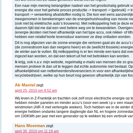
Een naar mijn mening belangrijker nadeel van het grootschalig gebruik va
energie die voor het gehele proces productie -> transport -> [gebruik] -> tr
transport -> verwerking afvalstoffen nodig is. Die kon wel eens aanzienlijk
meegenomen in berekeningen van de energiehuishouding van mooie nie
(ook niet bij elektrische auto’s trouwens). Met netkoppeling heb je deze 
daarom lijkt dat me dat een veel betere weg om te bewandelen. Overigen
(energie-)kosten niet heel afhankelijk van het type accu, ook nikkel- of l
hebben een relatief korte levensduur wanneer ze diep ontladen worden.
Dit is nog afgezien van de zonne-energie die verloren gaat als de accu’
(de zonnestroom kan dan nergens heen) en de (wellicht fossiele) energie 
de winter aan te vullen. Bij netkoppeling is er ten minste een kans dat ove
ingezet kan worden, en dat een tekort uit het net betrokken kan worden.
Ik krijg, ook n.a.v. mijn website, regelmatig e-mails van mensen die zo gra
mensen probeer ik dan uit te leggen dat echte autonomie niet bestaat. Op z
afhankelijkheid van netbeheerders/leveranciers in voor een afhankelijkhe
recyclebedrijven, welke op hun beurt nog gewoon afhankelijk zijn van fos
Ab Mantel
zegt:
april 25, 2010 om 9:52 am
Wij leven in Z-Frankrijk en trachten ook zelf onze electrische energie o
hebben minder panelen en minder accu’s (voor een week i.p.v. een maa
windmolen (AIR-X met verlengde wieken). Toch hebben we in de winter d
energie hebben ondanks langere daglengte dan NL en hogere zonnesta
om 100KWh per jaar met een generator op te wekken bij een verbruik van
Hans Moerman
zegt:
april 30, 2010 om 11:19 am