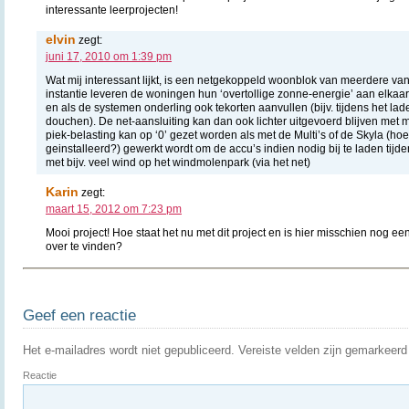
interessante leerprojecten!
elvin
zegt:
juni 17, 2010 om 1:39 pm
Wat mij interessant lijkt, is een netgekoppeld woonblok van meerdere va
instantie leveren de woningen hun ‘overtollige zonne-energie’ aan elkaar
en als de systemen onderling ook tekorten aanvullen (bijv. tijdens het lad
douchen). De net-aansluiting kan dan ook lichter uitgevoerd blijven met 
piek-belasting kan op ‘0’ gezet worden als met de Multi’s of de Skyla (hoe
geinstalleerd?) gewerkt wordt om de accu’s indien nodig bij te laden tijd
met bijv. veel wind op het windmolenpark (via het net)
Karin
zegt:
maart 15, 2012 om 7:23 pm
Mooi project! Hoe staat het nu met dit project en is hier misschien nog e
over te vinden?
Geef een reactie
Het e-mailadres wordt niet gepubliceerd.
Vereiste velden zijn gemarkeer
Reactie