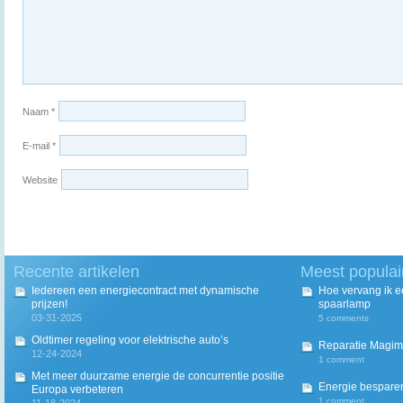
Naam
*
E-mail
*
Website
Recente artikelen
Meest populai
Iedereen een energiecontract met dynamische
Hoe vervang ik 
prijzen!
spaarlamp
03-31-2025
5 comments
Oldtimer regeling voor elektrische auto’s
Reparatie Magim
12-24-2024
1 comment
Met meer duurzame energie de concurrentie positie
Energie besparen
Europa verbeteren
1 comment