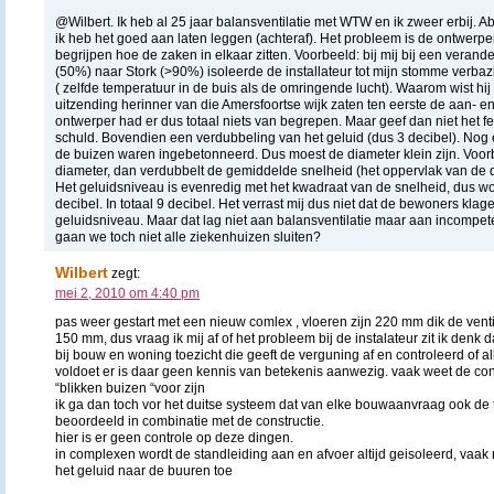
@Wilbert. Ik heb al 25 jaar balansventilatie met WTW en ik zweer erbij. A
ik heb het goed aan laten leggen (achteraf). Het probleem is de ontwerpers
begrijpen hoe de zaken in elkaar zitten. Voorbeeld: bij mij bij een vera
(50%) naar Stork (>90%) isoleerde de installateur tot mijn stomme verbaz
( zelfde temperatuur in de buis als de omringende lucht). Waarom wist hij z
uitzending herinner van die Amersfoortse wijk zaten ten eerste de aan- en
ontwerper had er dus totaal niets van begrepen. Maar geef dan niet het 
schuld. Bovendien een verdubbeling van het geluid (dus 3 decibel). Nog 
de buizen waren ingebetonneerd. Dus moest de diameter klein zijn. Voorb
diameter, dan verdubbelt de gemiddelde snelheid (het oppervlak van de d
Het geluidsniveau is evenredig met het kwadraat van de snelheid, dus w
decibel. In totaal 9 decibel. Het verrast mij dus niet dat de bewoners kla
geluidsniveau. Maar dat lag niet aan balansventilatie maar aan incompeten
gaan we toch niet alle ziekenhuizen sluiten?
Wilbert
zegt:
mei 2, 2010 om 4:40 pm
pas weer gestart met een nieuw comlex , vloeren zijn 220 mm dik de vent
150 mm, dus vraag ik mij af of het probleem bij de instalateur zit ik denk 
bij bouw en woning toezicht die geeft de verguning af en controleerd of al
voldoet er is daar geen kennis van betekenis aanwezig. vaak weet de con
“blikken buizen “voor zijn
ik ga dan toch vor het duitse systeem dat van elke bouwaanvraag ook de t
beoordeeld in combinatie met de constructie.
hier is er geen controle op deze dingen.
in complexen wordt de standleiding aan en afvoer altijd geisoleerd, vaak 
het geluid naar de buuren toe