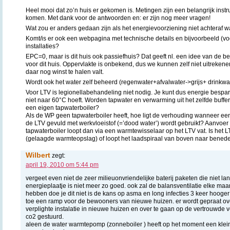
Heel mooi dat zo’n huis er gekomen is. Metingen zijn een belangrijk instr
komen. Met dank voor de antwoorden en: er zijn nog meer vragen!
Wat zou er anders gedaan zijn als het energievoorziening niet achtera
Komt/is er ook een webpagina met technische details en bijvoorbeeld (v
installaties?
EPC=0, maar is dit huis ook passiefhuis? Dat geeft nl. een idee van de 
voor dit huis. Oppervlakte is onbekend, dus we kunnen zelf niet uitrekenen
daar nog winst te halen valt.
Wordt ook het water zelf beheerd (regenwater+afvalwater->grijs+ drinkwa
Voor LTV is legionellabehandeling niet nodig. Je kunt dus energie bespa
niet naar 60°C hoeft. Worden tapwater en verwarming uit het zelfde buffer
een eigen tapwaterboiler?
Als de WP geen tapwaterboiler heeft, hoe ligt de verhouding wanneer een 
de LTV gevuld met werkvloeistof (=’dood water’) wordt gebruikt? Aanvoer
tapwaterboiler loopt dan via een warmtewisselaar op het LTV vat. Is het L
(gelaagde warmteopslag) of loopt het laadspiraal van boven naar benede
Wilbert
zegt:
april 19, 2010 om 5:44 pm
vergeet even niet de zeer milieuonvriendelijke baterij paketen die niet l
energieplaatje is niet meer zo goed. ook zal de balansventilatie elke maa
hebben doe je dit niet is de kans op asma en long infecties 3 keer hooger .
toe een ramp voor de bewooners van nieuwe huizen. er wordt gepraat ove
verplighte instalatie in nieuwe huizen en over te gaan op de vertrouwde v
co2 gestuurd.
aleen de water warmtepomp (zonneboiler ) heeft op het moment een klein 