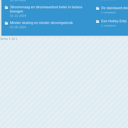
11-18-2024
Stroomvraag en stroomaanbod beter in balans
De standaard deur
brengen
1 comment
01-21-2024
Een Hobby Erbij
Minder straling en minder stroomgebruik
1 comment
01-05-2024
Versie
1.10.1