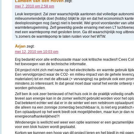
Lambert van den Hoven
zegt:
mei 7, 2010 om 2:58 pm
Leuk leerproject. Zal zeer waarschijnlijk aantonen dat volledige autonom
milieuonvriendelijk doel (hobby) blijkt te zijn en dat het economisch kant
deeloplossingen nog (lang) niet is bereikt. Wel groot voorstander van uits
warmteterugwinning. Zelf geweldig goede ervaring met een LT luchtverw
met een warmtepomp met gesloten bron. Ga dit waarschijnlijk nog uitbre
’s zomers de warmtepomp te laten rusten voor het WTW.
Arjan
zegt:
mei 12, 2010 om 10:03 pm
Erg bedankt voor alle enthousiaste maar ook kritische reacties!! Cees Coll
het toevoegen van de technische informatie.
Dit project richt zich met name op het electriciteits- en warmte gebruik tij
Een vervolgproject waar de CO2- en milieu-impact van de gehele levenc
materialen) tot en met de afbraak (+ vervanging) na gebruik ook een promi
minstens zo interessant. In dat geval moet daar vanaf het eerste ontwerp
worden gehouden.
Zelf ben ik ook zeer benieuwd of het huis ook in de praktijk volledig onaf
teveel aan energie kan in de zomer wellicht gebruikt worden voor het opl
Dat betekent echter wel dat er in de winter wel een netstroom oplaadpunt 
die alleen na een zonnige zomerdag beschikbaar is, is niet erg praktisc
Een oplaadpunt op het werk biedt ook mogelijkheden, maar kun je dan n
energieonafhankelijkheid?!
Windenergie is wellicht wel weer een optie wanneer er een gezamenlijke
voor een blok huizen wordt geplaatst.
Kortom we kunnen een hoop van dit project leren en het biedt in mij ogen