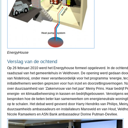
EnergyHouse
Verslag van de ochtend
Op 26 februari 2010 werd het Energyhouse formeel opgeleverd. In de ochten
raadszaal van het gemeentehuis in Veldhoven. De opening werd gedaan doo
van Nistelrooij, onder meer verantwoordelijk voor het programma ‘energie, te
initiatiefnemers werden geprezen voor hun inzet en doorzettingsvermogen. N
over duurzaamheid van ‘Zakenvrouw van het jaar’ Meiny Prins. Haar bedrijf Pri
energie- en klimaatbeheersing in kassen en bedrijfsgebouwen. Vervolgens we
besproken hoe de keten beter kan samenwerken om energieneutrale woning
op te schalen. Het debat werd gevoerd door Harry Hendriks van Philips, Meiny
duurzaamheids ambassadeurs en installateurs Mansveld en van Hout, Veldho
Nicole Ramaekers en ASN Bank ambassadeur Dorine Putman-Devilee.