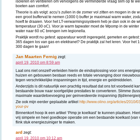
isoleren en ventileren om vervolgens de verminderde vraag slim op te we
boeten aan comfort.
Theorie is als volgt: accu’s zullen in de zomer vol zitten en mogen in de wi
een groot buffervat te nemen (1000 l) buffer je maximaal warm water, zo
hoeft te draaien. Voor het LT-verwarmingssysteem heb je dan ook in de w
temperatuur (30 oC). Voor je warm tapwater moet de Wpomp in de winter
water naar 60 oC brengen ivm legionella.
Praktijk wordt nu getest: apparatuur wordt ingeregeld, gemeten en getest:
365 dagen los van gas en elektranet? De praktijk zal het leren. Voor het
300 dagen te gaan!
Jan Maarten Fernig
zegt:
april 19, 2010 om 8:59 am
Laat ons niet onszelf verleiden hierin de eindoplossing voor ons energie
huizen en gebouwen bestaan reeds en totale vervanging door nieuwbouw
tegen verschrikkelijke inspanningen in tijd, energie en geldmiddelen.
Anderzijds is dit natuurlijk een prachtig resultaat dat ons tot voorbeeld k
bestaande bouw naar soortgelijke prestaties te converteren. Slimme (tu
maximale waardetoevoeging per geinvesteerde inspanning (tijd/energie/g
Zie ook mijn eerder geplaatste artikel
http://www.olino.org/articles/2010/
your-pv
Binnenkort hoop ik een artikel ‘Pimp je koelkast’ te kunnen plaatsen. Hier
vrij simpele en heel goedkope operatie om een bestaande koelkast (van 
flink stuk energiezuiniger te maken.
ard
zegt:
april 19, 2010 om 10:12 am