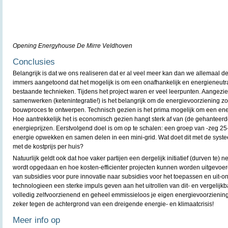
Opening Energyhouse De Mirre Veldhoven
Conclusies
Belangrijk is dat we ons realiseren dat er al veel meer kan dan we allemaal de
immers aangetoond dat het mogelijk is om een onafhankelijk en energieneutr
bestaande technieken. Tijdens het project waren er veel leerpunten. Aangezie
samenwerken (ketenintegratie!) is het belangrijk om de energievoorziening zo
bouwproces te ontwerpen. Technisch gezien is het prima mogelijk om een ene
Hoe aantrekkelijk het is economisch gezien hangt sterk af van (de gehanteer
energieprijzen. Eerstvolgend doel is om op te schalen: een groep van -zeg 2
energie opwekken en samen delen in een mini-grid. Wat doet dit met de syst
met de kostprijs per huis?
Natuurlijk geldt ook dat hoe vaker partijen een dergelijk initiatief (durven te)
wordt opgedaan en hoe kosten-efficienter projecten kunnen worden uitgevoer
van subsidies voor pure innovatie naar subsidies voor het toepassen en uit-o
technologieen een sterke impuls geven aan het uitrollen van dit- en vergelijk
volledig zelfvoorzienend en geheel emmissieloos je eigen energievoorziening
zeker tegen de achtergrond van een dreigende energie- en klimaatcrisis!
Meer info op