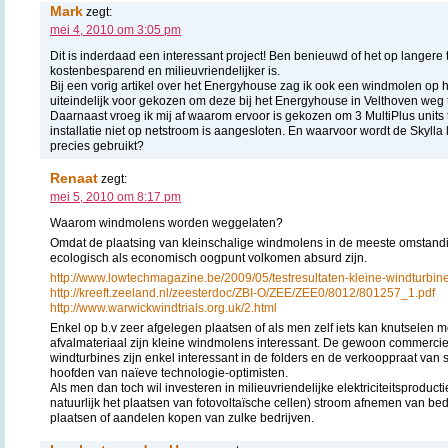
Mark
zegt:
mei 4, 2010 om 3:05 pm
Dit is inderdaad een interessant project! Ben benieuwd of het op langere 
kostenbesparend en milieuvriendelijker is.
Bij een vorig artikel over het Energyhouse zag ik ook een windmolen op h
uiteindelijk voor gekozen om deze bij het Energyhouse in Velthoven weg 
Daarnaast vroeg ik mij af waarom ervoor is gekozen om 3 MultiPlus units
installatie niet op netstroom is aangesloten. En waarvoor wordt de Skylla l
precies gebruikt?
Renaat
zegt:
mei 5, 2010 om 8:17 pm
Waarom windmolens worden weggelaten?
Omdat de plaatsing van kleinschalige windmolens in de meeste omstand
ecologisch als economisch oogpunt volkomen absurd zijn.
http://www.lowtechmagazine.be/2009/05/testresultaten-kleine-windturbin
http://kreeft.zeeland.nl/zeesterdoc/ZBI-O/ZEE/ZEE0/8012/801257_1.pdf
http://www.warwickwindtrials.org.uk/2.html
Enkel op b.v zeer afgelegen plaatsen of als men zelf iets kan knutselen me
afvalmateriaal zijn kleine windmolens interessant. De gewoon commerciee
windturbines zijn enkel interessant in de folders en de verkooppraat van
hoofden van naïeve technologie-optimisten.
Als men dan toch wil investeren in milieuvriendelijke elektriciteitsproduc
natuurlijk het plaatsen van fotovoltaïsche cellen) stroom afnemen van be
plaatsen of aandelen kopen van zulke bedrijven.