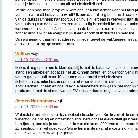
maar je hebt nog altijd stroom uit het elektriciteitsnet.
Verder een heel mooi project! Ik kom er alleen niet achter waar het huis p
vertellen waar dit huis zich bevindt? Ik ben daar nl. erg benieuwd naar i
van de duurzaamheid: transport. Als dit huis nl. ergens in verweggistan s
verplaatsing van de bewoners een auto nodig is brokkelt het duurzaamhei
wel weer een stukje af. Als het echter in de buurt van een treinstation st
zonder auto afkunnen voegt dat juist een enorm stuk duurzaamheid toe!
Dus als iemand gaarne het adres (of in ieder geval de wijk/gemeente) van
dan zou ik dat erg fijn vinden. Dank!
Wilbert
zegt:
april 19, 2010 om 7:51 pm
ik wacht nog op de eerste klant die blij is met de balansventilatie, de mee
stand een afkopelen zodat ze het uit kunnen zetten. en of we toch ventila
verder gaat de unit maar 10 jaar mee en gebruikt veel electrisch.
ik heb een vacantie huis in een gebied waar de stroom regelmatig uitvalt
accu’s achteruit gaan en hoe vaak die omvormers stuk gaan.,persoonlijk zo
produceren met de stroom van de PV ’s maar daar is nog niet veel onde
Jeroen Haringman
zegt:
april 19, 2010 om 8:39 pm
Waterstof wordt elders op deze website beschreven. Bij de zowel de omzett
waterstof, de opslag en omzetting van waterstof naar elektriciteit gaat vee
handjes knijpen als je aan het einde van die keten 30% van de oorspronk
Zonnestroom is wel goedkoop (als je ten minste naar álle kosten kijkt) m
dat het zinvol is 70% weg te gooien.