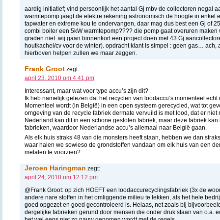
aardig initiatief; vind persoonlijk het aantal Gj mbv de collectoren nogal 
warmtepomp jaagt de elektre rekening astronomisch de hoogte in enkel 
tapwater en extreme kou te ondervangen, daar mag dus best een Gj of 25 
combi boiler een 5kW warmtepomp???? die pomp gaat overuren maken wa
graden niet. wij gaan binnenkort een project doen met 43 Gj aancollect
houtkachel/cv voor de winter). opdracht klant is simpel : geen gas… ach, a
hierboven helpen zullen we maar zeggen.
Frank Groot
zegt:
april 23, 2010 om 4:41 pm
Interessant, maar wat voor type accu’s zijn dit?
Ik heb namelijk gelezen dat het recyclen van loodaccu’s momenteel echt 
Momenteel wordt (in België) in een open systeem gerecycled, wat tot gevo
omgeving van de recycle fabriek dermate vervuild is met lood, dat er ni
Nederland kan dit in een schone gesloten fabriek, maar deze fabriek kan 
fabrieken, waardoor Nederlandse accu’s allemaal naar België gaan.
Als elk huis straks 48 van die monsters heeft staan, hebben we dan stra
waar halen we sowieso de grondstoffen vandaan om elk huis van een de
metalen te voorzien?
Jeroen Haringman
zegt:
april 24, 2010 om 12:12 pm
@Frank Groot: op zich HOEFT een loodaccurecyclingsfabriek (3x de wo
andere nare stoffen in het omliggende milieu te lekken, als het hele bedr
goed opgezet en goed gecontroleerd is. Helaas, net zoals bij bijvoorbeel
dergelijke fabrieken gerund door mensen die onder druk staan van o.a.
het wel eens niet zo nauw genomen wordt met de regels.