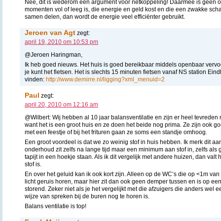
Nee, dit is wederom een argument voor netkoppeling! Daarmee is geen 
momenten vol of leeg is, die energie en geld kost en die een zwakke sch
samen delen, dan wordt de energie veel efficiënter gebruikt.
Jeroen van Agt
zegt:
april 19, 2010 om 10:53 pm
@Jeroen Haringman,
Ik heb goed nieuws. Het huis is goed bereikbaar middels openbaar vervoer
je kunt het fietsen. Het is slechts 15 minuten fietsen vanaf NS station Ein
vinden:
http://www.demirre.nl/ligging?xml_menuid=2
Paul
zegt:
april 20, 2010 om 12:16 am
@Wilbert: Wij hebben al 10 jaar balansventilatie en zijn er heel tevreden
want het is een groot huis en ze doen het beide nog prima. Ze zijn ook 
met een feestje of bij het frituren gaan ze soms een standje omhoog.
Een groot voordeel is dat we zo weinig stof in huis hebben. Ik merk dit aa
onderhoud zit zelfs na lange tijd maar een minimum aan stof in, zelfs al
tapijt in een hoekje staan. Als ik dit vergelijk met andere huizen, dan valt 
stof is.
En over het geluid kan ik ook kort zijn. Alleen op de WC’s die op <1m van 
licht geruis horen, maar hier zit dan ook geen demper tussen en is op een
storend. Zeker niet als je het vergelijkt met die afzuigers die anders wel 
wijze van spreken bij de buren nog te horen is.
Balans ventilatie is top!