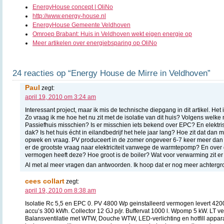
EnergyHouse concept | OliNo
http://www.energy-house.nl
EnergyHouse Gemeente Veldhoven
Omroep Brabant: Huis in Veldhoven wekt eigen energie op
Meer artikelen over energiebsparing op OliNo
24 reacties op “Energy House de Mirre in Veldhoven”
Paul
zegt:
april 19, 2010 om 3:24 am
Interessant project, maar ik mis de technische diepgang in dit artikel. Het
Zo vraag ik me hoe het nu zit met de isolatie van dit huis? Volgens welke
Passiefhuis misschien? Is er misschien iets bekend over EPC? En elektrisc
dak? Is het huis écht in eilandbedrijf het hele jaar lang? Hoe zit dat dan 
opwek en vraag. PV produceert in de zomer ongeveer 6-7 keer meer dan in
er de grootste vraag naar elektriciteit vanwege de warmtepomp? En ove
vermogen heeft deze? Hoe groot is de boiler? Wat voor verwarming zit er 
Al met al meer vragen dan antwoorden. Ik hoop dat er nog meer achtergr
cees collart
zegt:
april 19, 2010 om 8:38 am
Isolatie Rc 5,5 en EPC 0. PV 4800 Wp geinstalleerd vermogen levert 4200 
accu’s 300 kWh. Collector 12 GJ p/jr. Buffervat 1000 l. Wpomp 5 kW. LT 
Balansventilatie met WTW, Douche WTW, LED-verlichting en hotfill appara