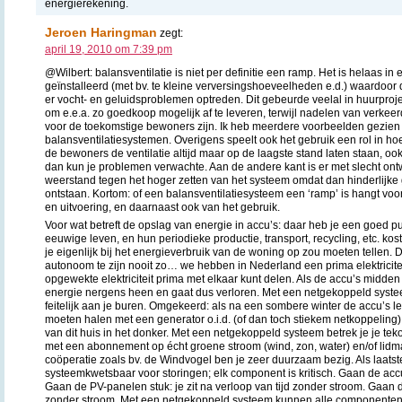
energierekening.
Jeroen Haringman
zegt:
april 19, 2010 om 7:39 pm
@Wilbert: balansventilatie is niet per definitie een ramp. Het is helaas in
geïnstalleerd (met bv. te kleine verversingshoeveelheden e.d.) waardoor de
er vocht- en geluidsproblemen optreden. Dit gebeurde veelal in huurproje
om e.e.a. zo goedkoop mogelijk af te leveren, terwijl nadelen van verkee
voor de toekomstige bewoners zijn. Ik heb meerdere voorbeelden gezie
balansventilatiesystemen. Overigens speelt ook het gebruik een rol in ho
de bewoners de ventilatie altijd maar op de laagste stand laten staan, oo
dan kun je problemen verwachte. Aan de andere kant is er met slecht on
weerstand tegen het hoger zetten van het systeem omdat dan hinderlijke 
ontstaan. Kortom: of een balansventilatiesysteem een ‘ramp’ is hangt voo
en uitvoering, en daarnaast ook van het gebruik.
Voor wat betreft de opslag van energie in accu’s: daar heb je een goed pu
eeuwige leven, en hun periodieke productie, transport, recycling, etc. kost
je eigenlijk bij het energieverbruik van de woning op zou moeten tellen.
autonoom te zijn nooit zo… we hebben in Nederland een prima elektricite
opgewekte elektriciteit prima met elkaar kunt delen. Als de accu’s midden 
energie nergens heen en gaat dus verloren. Met een netgekoppeld syste
feitelijk aan je buren. Omgekeerd: als na een sombere winter de accu’s le
moeten halen met een generator o.i.d. (of dan toch stiekem netkoppeling
van dit huis in het donker. Met een netgekoppeld systeem betrek je je teko
met een abonnement op écht groene stroom (wind, zon, water) en/of lid
coöperatie zoals bv. de Windvogel ben je zeer duurzaam bezig. Als laats
systeemkwetsbaar voor storingen; elk component is kritisch. Gaan de accu’
Gaan de PV-panelen stuk: je zit na verloop van tijd zonder stroom. Gaan d
zonder stroom. Met een netgekoppeld systeem kunnen alle componenten va