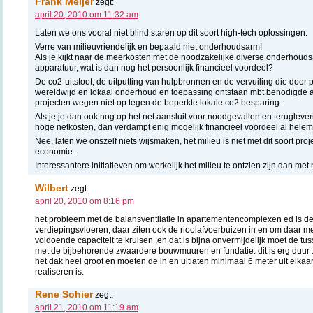
Frank Meijer
zegt:
april 20, 2010 om 11:32 am
Laten we ons vooral niet blind staren op dit soort high-tech oplossingen.
Verre van milieuvriendelijk en bepaald niet onderhoudsarm!
Als je kijkt naar de meerkosten met de noodzakelijke diverse onderhoud
apparatuur, wat is dan nog het persoonlijk financieel voordeel?
De co2-uitstoot, de uitputting van hulpbronnen en de vervuiling die door 
wereldwijd en lokaal onderhoud en toepassing ontstaan mbt benodigde app
projecten wegen niet op tegen de beperkte lokale co2 besparing.
Als je je dan ook nog op het net aansluit voor noodgevallen en terugleve
hoge netkosten, dan verdampt enig mogelijk financieel voordeel al helem
Nee, laten we onszelf niets wijsmaken, het milieu is niet met dit soort pr
economie.
Interessantere initiatieven om werkelijk het milieu te ontzien zijn dan me
Wilbert
zegt:
april 20, 2010 om 8:16 pm
het probleem met de balansventilatie in apartementencomplexen ed is de
verdiepingsvloeren, daar ziten ook de rioolafvoerbuizen in en om daar met
voldoende capaciteit te kruisen ,en dat is bijna onvermijdelijk moet de t
met de bijbehorende zwaardere bouwmuuren en fundatie. dit is erg duur .
het dak heel groot en moeten de in en uitlaten minimaal 6 meter uit elkaar
realiseren is.
Rene Sohier
zegt:
april 21, 2010 om 11:19 am