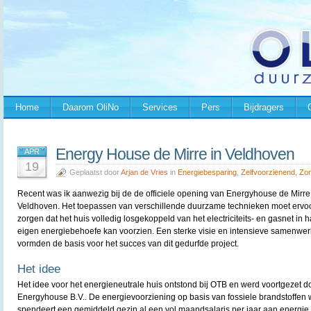
Home
Daarom OliNo
Services
Pers
Bijdragers
Energy House de Mirre in Veldhoven
APR
19
Geplaatst door
Arjan de Vries
in
Energiebesparing
,
Zelfvoorzienend
,
Zon
Recent was ik aanwezig bij de de officiele opening van Energyhouse de Mirre
Veldhoven. Het toepassen van verschillende duurzame technieken moet ervo
zorgen dat het huis volledig losgekoppeld van het electriciteits- en gasnet in 
eigen energiebehoefe kan voorzien. Een sterke visie en intensieve samenwer
vormden de basis voor het succes van dit gedurfde project.
Het idee
Het idee voor het energieneutrale huis ontstond bij OTB en werd voortgezet d
Energyhouse B.V.. De energievoorziening op basis van fossiele brandstoffen 
spendeert een gemiddeld gezin al een vol maandsalaris per jaar aan energie e