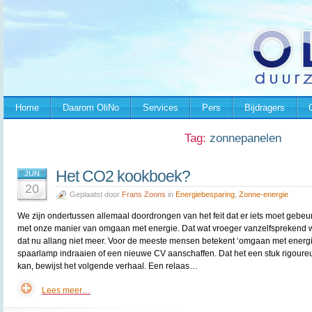
Home
Daarom OliNo
Services
Pers
Bijdragers
Tag:
zonnepanelen
Het CO2 kookboek?
JUN
20
Geplaatst door
Frans Zoons
in
Energiebesparing
,
Zonne-energie
We zijn ondertussen allemaal doordrongen van het feit dat er iets moet gebeu
met onze manier van omgaan met energie. Dat wat vroeger vanzelfsprekend w
dat nu allang niet meer. Voor de meeste mensen betekent ‘omgaan met energ
spaarlamp indraaien of een nieuwe CV aanschaffen. Dat het een stuk rigoure
kan, bewijst het volgende verhaal. Een relaas…
Lees meer…