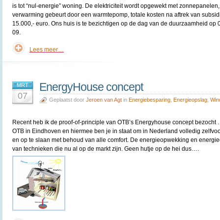
is tot “nul-energie” woning. De elektriciteit wordt opgewekt met zonnepanelen,
verwarming gebeurt door een warmtepomp, totale kosten na aftrek van subsid
15.000,- euro. Ons huis is te bezichtigen op de dag van de duurzaamheid op 
09.
Lees meer…
EnergyHouse concept
MRT
07
Geplaatst door
Jeroen van Agt
in
Energiebesparing
,
Energieopslag
,
Win
Recent heb ik de proof-of-principle van OTB’s Energyhouse concept bezocht . 
OTB in Eindhoven en hiermee ben je in staat om in Nederland volledig zelfv
en op te slaan met behoud van alle comfort. De energieopwekking en energieo
van technieken die nu al op de markt zijn. Geen hutje op de hei dus….