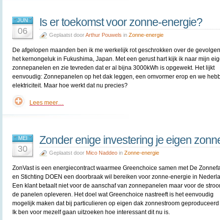
Is er toekomst voor zonne-energie?
JUN
06
Geplaatst door
Arthur Pouwels
in
Zonne-energie
De afgelopen maanden ben ik me werkelijk rot geschrokken over de gevolge
het kernongeluk in Fukushima, Japan. Met een gerust hart kijk ik naar mijn ei
zonnepanelen en zie tevreden dat er al bijna 3000kWh is opgewekt. Het lijkt
eenvoudig: Zonnepanelen op het dak leggen, een omvormer erop en we heb
elektriciteit. Maar hoe werkt dat nu precies?
Lees meer…
Zonder enige investering je eigen zonn
MEI
30
Geplaatst door
Mico Naddeo
in
Zonne-energie
ZonVast is een energiecontract waarmee Greenchoice samen met De Zonnefa
en Stichting DOEN een doorbraak wil bereiken voor zonne-energie in Nederl
Een klant betaalt niet voor de aanschaf van zonnepanelen maar voor de stroo
de panelen opleveren. Het doel wat Greenchoice nastreeft is het eenvoudig
mogelijk maken dat bij particulieren op eigen dak zonnestroom geproduceerd
Ik ben voor mezelf gaan uitzoeken hoe interessant dit nu is.