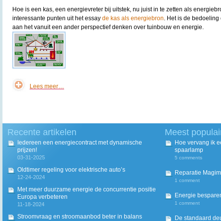
Hoe is een kas, een energievreter bij uitstek, nu juist in te zetten als energiebro
interessante punten uit het essay
de kas als energiebron
. Het is de bedoeling
aan het vanuit een ander perspectief denken over tuinbouw en energie.
Lees meer…
Recente artikelen
Meest populai
Iedereen een energiecontract met dynamische
Hoe vervang ik 
prijzen!
spaarlamp
03-31-2025
5 comments
Oldtimer regeling voor elektrische auto’s
Reparatie Magim
12-24-2024
1 comment
Met meer duurzame energie de concurrentie positie
Energie besparen
Europa verbeteren
1 comment
11-18-2024
Stroomvraag en stroomaanbod beter in balans
De standaard deur