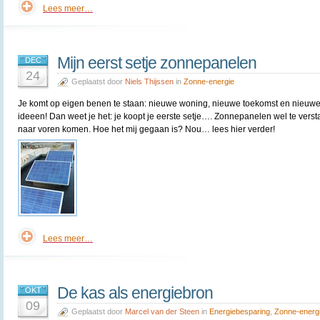
Lees meer…
Mijn eerst setje zonnepanelen
DEC
24
Geplaatst door
Niels Thijssen
in
Zonne-energie
Je komt op eigen benen te staan: nieuwe woning, nieuwe toekomst en nieuw
ideeen! Dan weet je het: je koopt je eerste setje…. Zonnepanelen wel te vers
naar voren komen. Hoe het mij gegaan is? Nou… lees hier verder!
Lees meer…
De kas als energiebron
OKT
09
Geplaatst door
Marcel van der Steen
in
Energiebesparing
,
Zonne-energ