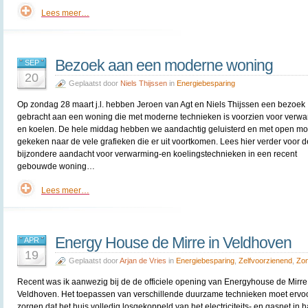
Lees meer…
Bezoek aan een moderne woning
SEP
20
Geplaatst door
Niels Thijssen
in
Energiebesparing
Op zondag 28 maart j.l. hebben Jeroen van Agt en Niels Thijssen een bezoek
gebracht aan een woning die met moderne technieken is voorzien voor verw
en koelen. De hele middag hebben we aandachtig geluisterd en met open m
gekeken naar de vele grafieken die er uit voortkomen. Lees hier verder voor 
bijzondere aandacht voor verwarming-en koelingstechnieken in een recent
gebouwde woning…
Lees meer…
Energy House de Mirre in Veldhoven
APR
19
Geplaatst door
Arjan de Vries
in
Energiebesparing
,
Zelfvoorzienend
,
Zon
Recent was ik aanwezig bij de de officiele opening van Energyhouse de Mirre
Veldhoven. Het toepassen van verschillende duurzame technieken moet ervo
zorgen dat het huis volledig losgekoppeld van het electriciteits- en gasnet in 