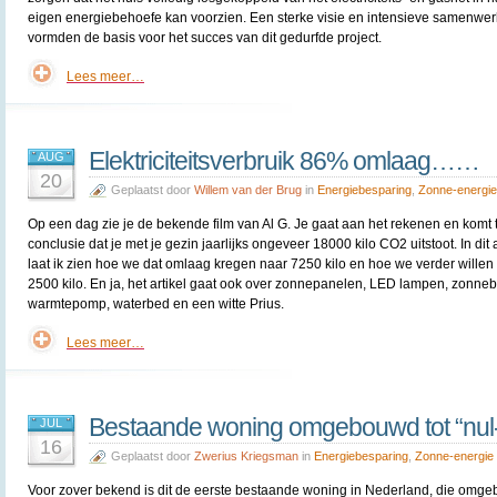
eigen energiebehoefe kan voorzien. Een sterke visie en intensieve samenwer
vormden de basis voor het succes van dit gedurfde project.
Lees meer…
Elektriciteitsverbruik 86% omlaag……
AUG
20
Geplaatst door
Willem van der Brug
in
Energiebesparing
,
Zonne-energie
Op een dag zie je de bekende film van Al G. Je gaat aan het rekenen en komt 
conclusie dat je met je gezin jaarlijks ongeveer 18000 kilo CO2 uitstoot. In dit a
laat ik zien hoe we dat omlaag kregen naar 7250 kilo en hoe we verder willen
2500 kilo. En ja, het artikel gaat ook over zonnepanelen, LED lampen, zonnebo
warmtepomp, waterbed en een witte Prius.
Lees meer…
Bestaande woning omgebouwd tot “nul-
JUL
16
Geplaatst door
Zwerius Kriegsman
in
Energiebesparing
,
Zonne-energie
Voor zover bekend is dit de eerste bestaande woning in Nederland, die omg