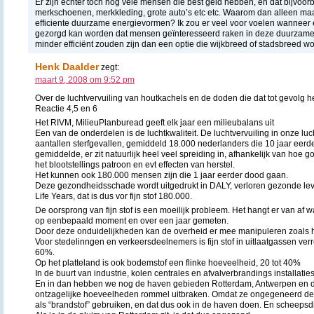
Er zijn echter toch nog vele mensen die best geld hebben, en dat bijvoor
merkschoenen, merkkleding, grote auto’s etc etc. Waarom dan alleen maa
efficiente duurzame energievormen? Ik zou er veel voor voelen wanneer 
gezorgd kan worden dat mensen geïnteresseerd raken in deze duurzame e
minder efficiënt zouden zijn dan een optie die wijkbreed of stadsbreed wo
Henk Daalder
zegt:
maart 9, 2008 om 9:52 pm
Over de luchtvervuiling van houtkachels en de doden die dat tot gevolg he
Reactie 4,5 en 6
Het RIVM, MilieuPlanburead geeft elk jaar een milieubalans uit
Een van de onderdelen is de luchtkwaliteit. De luchtvervuiling in onze luc
aantallen sterfgevallen, gemiddeld 18.000 nederlanders die 10 jaar eerder
gemiddelde, er zit natuurlijk heel veel spreiding in, afhankelijk van hoe
het blootstellings patroon en evt effecten van herstel.
Het kunnen ook 180.000 mensen zijn die 1 jaar eerder dood gaan.
Deze gezondheidsschade wordt uitgedrukt in DALY, verloren gezonde leve
Life Years, dat is dus vor fijn stof 180.000.
De oorsprong van fijn stof is een moeilijk probleem. Het hangt er van af w
op eenbepaald moment en over een jaar gemeten.
Door deze onduidelijkheden kan de overheid er mee manipuleren zoals h
Voor stedelinngen en verkeersdeelnemers is fijn stof in uitlaatgassen ver
60%.
Op het platteland is ook bodemstof een flinke hoeveelheid, 20 tot 40%
In de buurt van industrie, kolen centrales en afvalverbrandings installatie
En in dan hebben we nog de haven gebieden Rotterdam, Antwerpen en 
ontzagelijke hoeveelheden rommel uitbraken. Omdat ze ongegeneerd de 
als “brandstof” gebruiken, en dat dus ook in de haven doen. En scheepsdie