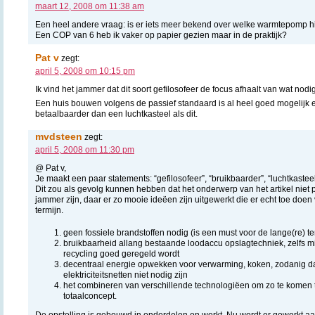
maart 12, 2008 om 11:38 am
Een heel andere vraag: is er iets meer bekend over welke warmtepomp hi
Een COP van 6 heb ik vaker op papier gezien maar in de praktijk?
Pat v
zegt:
april 5, 2008 om 10:15 pm
Ik vind het jammer dat dit soort gefilosofeer de focus afhaalt van wat nodig
Een huis bouwen volgens de passief standaard is al heel goed mogelijk 
betaalbaarder dan een luchtkasteel als dit.
mvdsteen
zegt:
april 5, 2008 om 11:30 pm
@ Pat v,
Je maakt een paar statements: “gefilosofeer”, “bruikbaarder”, “luchtkasteel
Dit zou als gevolg kunnen hebben dat het onderwerp van het artikel niet p
jammer zijn, daar er zo mooie ideëen zijn uitgewerkt die er echt toe doen
termijn.
geen fossiele brandstoffen nodig (is een must voor de lange(re) te
bruikbaarheid allang bestaande loodaccu opslagtechniek, zelfs m
recycling goed geregeld wordt
decentraal energie opwekken voor verwarming, koken, zodanig dat
elektriciteitsnetten niet nodig zijn
het combineren van verschillende technologiëen om zo te komen to
totaalconcept.
De opstelling is gebouwd in onderdelen en werkt. Nu wordt er gewerkt aa