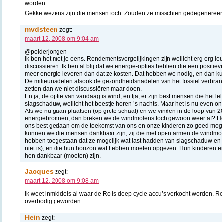
worden.
Gekke wezens zijn die mensen toch. Zouden ze misschien gedegenereer
mvdsteen
zegt:
maart 12, 2008 om 9:04 am
@polderjongen
Ik ben het met je eens. Rendementsvergelijkingen zijn wellicht erg erg le
discussiëren. Ik ben al blij dat we energie-opties hebben die een positi
meer energie leveren dan dat ze kosten. Dat hebben we nodig, en dan k
De milieunadelen alsook de gezondheidsnadelen van het fossiel verbra
zetten dan we niet discussiëren maar doen.
En ja, de optie van vandaag is wind, en tja, er zijn best mensen die het le
slagschaduw, wellicht het beestje horen ’s nachts. Maar het is nu even on
Als we nu gaan plaatsen (op grote schaal) en we vinden in de loop van 
energiebronnen, dan breken we de windmolens toch gewoon weer af? He
ons best gedaan om de toekomst van ons en onze kinderen zo goed mogeli
kunnen we die mensen dankbaar zijn, zij die met open armen de windm
hebben toegestaan dat ze mogelijk wat last hadden van slagschaduw en wa
niet is), en die hun horizon wat hebben moeten opgeven. Hun kinderen e
hen dankbaar (moeten) zijn.
Jacques
zegt:
maart 12, 2008 om 9:08 am
Ik weet inmiddels al waar de Rolls deep cycle accu’s verkocht worden. Re
overbodig geworden.
Hein
zegt: