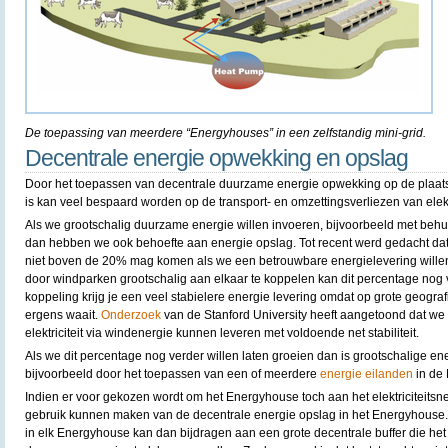
De toepassing van meerdere “Energyhouses” in een zelfstandig mini-grid.
Decentrale energie opwekking en opslag
Door het toepassen van decentrale duurzame energie opwekking op de plaats
is kan veel bespaard worden op de transport- en omzettingsverliezen van elektr
Als we grootschalig duurzame energie willen invoeren, bijvoorbeeld met beh
dan hebben we ook behoefte aan energie opslag. Tot recent werd gedacht dat
niet boven de 20% mag komen als we een betrouwbare energielevering willen
door windparken grootschalig aan elkaar te koppelen kan dit percentage nog
koppeling krijg je een veel stabielere energie levering omdat op grote geografi
ergens waait.
Onderzoek
van de Stanford University heeft aangetoond dat we
elektriciteit via windenergie kunnen leveren met voldoende net stabiliteit.
Als we dit percentage nog verder willen laten groeien dan is grootschalige en
bijvoorbeeld door het toepassen van een of meerdere
energie eilanden
in de
Indien er voor gekozen wordt om het Energyhouse toch aan het elektriciteits
gebruik kunnen maken van de decentrale energie opslag in het Energyhouse
in elk Energyhouse kan dan bijdragen aan een grote decentrale buffer die he