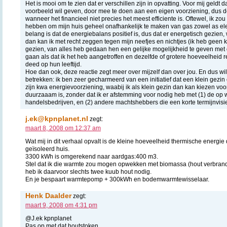
Het is mooi om te zien dat er verschillen zijn in opvatting. Voor mij geldt 
voorbeeld wil geven, door mee te doen aan een eigen voorziening, dus d
wanneer het financieel niet precies het meest efficiente is. Oftewel, ik zo
hebben om mijn huis geheel onafhankelijk te maken van gas zowel as elekt
belang is dat de energiebalans positief is, dus dat er energetisch gezien
dan kan ik met recht zeggen tegen mijn neefjes en nichtjes (ik heb geen k
gezien, van alles heb gedaan hen een gelijke mogelijkheid te geven met
gaan als dat ik het heb aangetroffen en dezelfde of grotere hoeveelheid r
deed op hun leeftijd.
Hoe dan ook, deze reactie zegt meer over mijzelf dan over jou. En dus wil
betrekken: ik ben zeer gecharmeerd van een initiatief dat een klein gezi
zijn kwa energievoorziening, waabij ik als klein gezin dan kan kiezen vo
duurzaaam is, zonder dat ik er afstemming voor nodig heb met (1) de op w
handelsbedrijven, en (2) andere machtshebbers die een korte termijnvis
j.ek@kpnplanet.nl
zegt:
maart 8, 2008 om 12:37 am
Wat mij in dit verhaal opvalt is de kleine hoeveelheid thermische energie 
geïsoleerd huis.
3300 kWh is omgerekend naar aardgas:400 m3.
Stel dat ik die warmte zou mogen opwekken met biomassa (hout verbrand
heb ik daarvoor slechts twee kuub hout nodig.
En je bespaart warmtepomp + 300kWh en bodemwarmtewisselaar.
Henk Daalder
zegt:
maart 9, 2008 om 4:31 pm
@J.ek kpnplanet
Pas op met dat houtstoken.