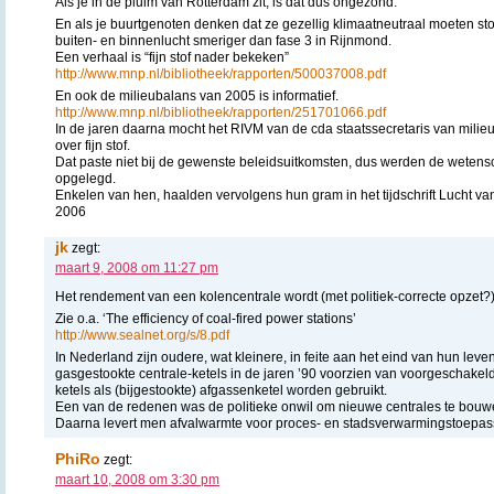
Als je in de pluim van Rotterdam zit, is dat dus ongezond.
En als je buurtgenoten denken dat ze gezellig klimaatneutraal moeten st
buiten- en binnenlucht smeriger dan fase 3 in Rijnmond.
Een verhaal is “fijn stof nader bekeken”
http://www.mnp.nl/bibliotheek/rapporten/500037008.pdf
En ook de milieubalans van 2005 is informatief.
http://www.mnp.nl/bibliotheek/rapporten/251701066.pdf
In de jaren daarna mocht het RIVM van de cda staatssecretaris van milieu 
over fijn stof.
Dat paste niet bij de gewenste beleidsuitkomsten, dus werden de wetens
opgelegd.
Enkelen van hen, haalden vervolgens hun gram in het tijdschrift Lucht van
2006
jk
zegt:
maart 9, 2008 om 11:27 pm
Het rendement van een kolencentrale wordt (met politiek-correcte opzet?
Zie o.a. ‘The efficiency of coal-fired power stations’
http://www.sealnet.org/s/8.pdf
In Nederland zijn oudere, wat kleinere, in feite aan het eind van hun le
gasgestookte centrale-ketels in de jaren ’90 voorzien van voorgeschakel
ketels als (bijgestookte) afgassenketel worden gebruikt.
Een van de redenen was de politieke onwil om nieuwe centrales te bouw
Daarna levert men afvalwarmte voor proces- en stadsverwarmingstoepas
PhiRo
zegt:
maart 10, 2008 om 3:30 pm