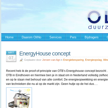
Home
Daarom OliNo
Services
Pers
Bijdragers
EnergyHouse concept
MRT
07
Geplaatst door
Jeroen van Agt
in
Energiebesparing
,
Energieopslag
,
Win
Recent heb ik de proof-of-principle van OTB’s Energyhouse concept bezocht . 
OTB in Eindhoven en hiermee ben je in staat om in Nederland volledig zelfv
en op te slaan met behoud van alle comfort. De energieopwekking en energieo
van technieken die nu al op de markt zijn. Geen hutje op de hei dus….