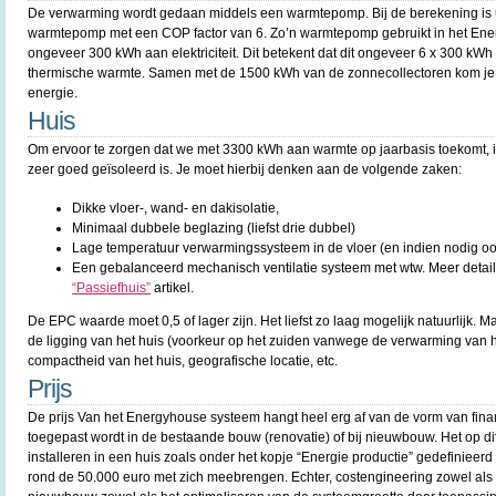
De verwarming wordt gedaan middels een warmtepomp. Bij de berekening is
warmtepomp met een COP factor van 6. Zo’n warmtepomp gebruikt in het Ene
ongeveer 300 kWh aan elektriciteit. Dit betekent dat dit ongeveer 6 x 300 kW
thermische warmte. Samen met de 1500 kWh van de zonnecollectoren kom je
energie.
Huis
Om ervoor te zorgen dat we met 3300 kWh aan warmte op jaarbasis toekomt, is
zeer goed geïsoleerd is. Je moet hierbij denken aan de volgende zaken:
Dikke vloer-, wand- en dakisolatie,
Minimaal dubbele beglazing (liefst drie dubbel)
Lage temperatuur verwarmingssysteem in de vloer (en indien nodig o
Een gebalanceerd mechanisch ventilatie systeem met wtw. Meer details 
“Passiefhuis”
artikel.
De EPC waarde moet 0,5 of lager zijn. Het liefst zo laag mogelijk natuurlijk. M
de ligging van het huis (voorkeur op het zuiden vanwege de verwarming van h
compactheid van het huis, geografische locatie, etc.
Prijs
De prijs Van het Energyhouse systeem hangt heel erg af van de vorm van finan
toegepast wordt in de bestaande bouw (renovatie) of bij nieuwbouw. Het op d
installeren in een huis zoals onder het kopje “Energie productie” gedefinieerd
rond de 50.000 euro met zich meebrengen. Echter, costengineering zowel als 