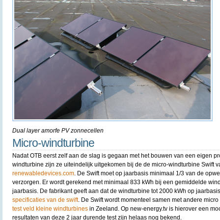
Dual layer amorfe PV zonnecellen
Micro-windturbine
Nadat OTB eerst zelf aan de slag is gegaan met het bouwen van een eigen pr
windturbine zijn ze uiteindelijk uitgekomen bij de de micro-windturbine Swift 
renewabledevices.com
. De Swift moet op jaarbasis minimaal 1/3 van de opwekk
verzorgen. Er wordt gerekend met minimaal 833 kWh bij een gemiddelde wind
jaarbasis. De fabrikant geeft aan dat de windturbine tot 2000 kWh op jaarbas
specificaties van de swift
. De Swift wordt momenteel samen met andere micro w
test veld kleine windturbines
in Zeeland. Op new-energy.tv is hierover een mo
resultaten van deze 2 jaar durende test zijn helaas nog bekend.