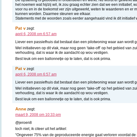
het noemen wat hij/zij wil, ik zou graag echter zien dat we een initiatief,
voor nu en in de toekomst ver zijn uitgewerkt, weten te waarderen en er m
kunnen worden. Daarmee steunen we elkaar.
Statements met de woorden zoals eerder aangehaald vind ik dit initiatief w
Pat v
zegt:
april 6, 2008 om 6:57 am
Liever een passiefhuis dat bestaat dan een pilotwoning waar aan wordt g
Wel initiatieven op dit vlak, maar nog geen ‘take-off’ op het gebied van 
verhouding, dat is waar ik de aandacht op wou vestigen.
Best leuk om een ballonnetje op te laten, dat is ook prima.
Pat v
zegt:
april 6, 2008 om 6:57 am
Liever een passiefhuis dat bestaat dan een pilotwoning waar aan wordt g
Wel initiatieven op dit vlak, maar nog geen ‘take-off’ op het gebied van 
verhouding, dat is waar ik de aandacht op wou vestigen.
Best leuk om een ballonnetje op te laten, dat is ook prima.
Anne
zegt:
maart 9, 2008 om 10:33 pm
@jeroen8
toch niet, ik citeer uit het artikel:
“Ongeveer 75% van de geproduceerde energie gaat verloren voordat de 