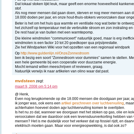
Dat lokaal stoken lijkt leuk, maar geeft een enorme hoeveelheid kanker
stof.
Als nog meer mensen dat gaan doen, sterven er nog meer mensen aan de l
18.000 doden per jaar, en onze hout-thuis-stokers veroorzaken daar on
Beter is het om het huis qua warmte en ventilatie nog wat beter te ontw
het zichzelf op temperatuur met de verbruikte stroom en zon instraling en 
De rest haal je van buiten met een warmtepomp.
Die kleine windmolen “communiceert” natuurlijk goed, maar is erg ineffici
windmolen is een factor 10 tot 20 goedkoper qua prijs/prestatie.
Zie het Windparken Wiki voor het opzetten van een regionaal windpark
Op
http://www.guldenlijn.nl/OnzeZonnestroom
ben ik bezig een soort “Zonnestroom voor dummies” samen te stellen. Me
een hele gemeente bij een cooperatie voor duurzame energie.
Mocht iemand willen meeschrijven of reviewen, graag.
Natuurlijk verwijs ik naar artikelen van olino waar dat past.
mvdsteen
zegt:
maart 9, 2008 om 5:14 pm
@ Henk,
Even nog terugkomende op die 18.000 mensen die doodgaan per jaar, agv 
ik jonger was, ook eens een
artikel geschreven over luchtvervuiling
, maar
achterhalen hoeveel doden agv luchtvervuiling komen te overlijden.
Is het nu zo dat, wanneer we doorgaan met het stoken op gas, olie en kol
veroorzaken dat we daardoor ook een levensduurverkorting hebben van v
mensen? Het is me duidelijk voor het verkeer dat op fossiel rijdt, en daa
elektrisch moeten gaan. Maar voor energieopwekking, is dat ook zo?