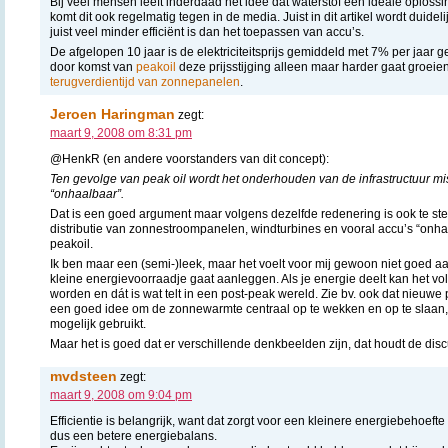
Bij veel mensen leeft inderdaad het idee dat waterstof een ideale oplossi
komt dit ook regelmatig tegen in de media. Juist in dit artikel wordt duide
juist veel minder efficiënt is dan het toepassen van accu’s.
De afgelopen 10 jaar is de elektriciteitsprijs gemiddeld met 7% per jaar 
door komst van
peakoil
deze prijsstijging alleen maar harder gaat groeien
terugverdientijd van zonnepanelen
.
Jeroen Haringman
zegt:
maart 9, 2008 om 8:31 pm
@HenkR (en andere voorstanders van dit concept):
Ten gevolge van peak oil wordt het onderhouden van de infrastructuur mi
“onhaalbaar”.
Dat is een goed argument maar volgens dezelfde redenering is ook te ste
distributie van zonnestroompanelen, windturbines en vooral accu’s “onha
peakoil.
Ik ben maar een (semi-)leek, maar het voelt voor mij gewoon niet goed aa
kleine energievoorraadje gaat aanleggen. Als je energie deelt kan het volg
worden en dát is wat telt in een post-peak wereld. Zie bv. ook dat nieuwe p
een goed idee om de zonnewarmte centraal op te wekken en op te slaan, z
mogelijk gebruikt.
Maar het is goed dat er verschillende denkbeelden zijn, dat houdt de dis
mvdsteen
zegt:
maart 9, 2008 om 9:04 pm
Efficientie is belangrijk, want dat zorgt voor een kleinere energiebehoefte
dus een betere energiebalans.