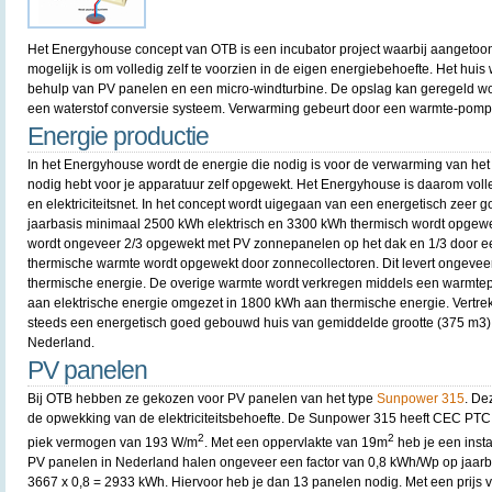
Het Energyhouse concept van OTB is een incubator project waarbij aangetoon
mogelijk is om volledig zelf te voorzien in de eigen energiebehoefte. Het huis
behulp van PV panelen en een micro-windturbine. De opslag kan geregeld wo
een waterstof conversie systeem. Verwarming gebeurt door een warmte-pomp
Energie productie
In het Energyhouse wordt de energie die nodig is voor de verwarming van het hu
nodig hebt voor je apparatuur zelf opgewekt. Het Energyhouse is daarom voll
en elektriciteitsnet. In het concept wordt uigegaan van een energetisch zeer
jaarbasis minimaal 2500 kWh elektrisch en 3300 kWh thermisch wordt opgewe
wordt ongeveer 2/3 opgewekt met PV zonnepanelen op het dak en 1/3 door e
thermische warmte wordt opgewekt door zonnecollectoren. Dit levert ongeve
thermische energie. De overige warmte wordt verkregen middels een warmte
aan elektrische energie omgezet in 1800 kWh aan thermische energie. Vertrek
steeds een energetisch goed gebouwd huis van gemiddelde grootte (375 m3) e
Nederland.
PV panelen
Bij OTB hebben ze gekozen voor PV panelen van het type
Sunpower 315
. De
de opwekking van de elektriciteitsbehoefte. De Sunpower 315 heeft CEC PTC
2
2
piek vermogen van 193 W/m
. Met een oppervlakte van 19m
heb je een inst
PV panelen in Nederland halen ongeveer een factor van 0,8 kWh/Wp op jaarb
3667 x 0,8 = 2933 kWh. Hiervoor heb je dan 13 panelen nodig. Met een prijs 