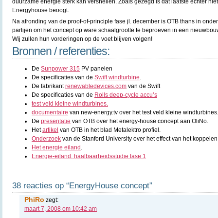
duurzame energie sterk kan versnellen. Zoals gezegd is dat laatste echter nie
Energyhouse beoogt.
Na afronding van de proof-of-principle fase jl. december is OTB thans in ond
partijen om het concept op ware schaalgrootte te beproeven in een nieuwbou
Wij zullen hun vorderingen op de voet blijven volgen!
Bronnen / referenties:
De
Sunpower 315
PV panelen
De specificaties van de
Swift windturbine
.
De fabrikant
renewabledevices.com
van de Swift
De specificaties van de
Rolls deep-cycle accu’s
test veld kleine windturbines.
documentaire
van new-energy.tv over het test veld kleine windturbines
De
presentatie
van OTB over het energy-house concept aan OliNo.
Het
artikel
van OTB in het blad Metalektro profiel.
Onderzoek
van de Stanford University over het effect van het koppele
Het energie eiland
.
Energie-eiland, haalbaarheidsstudie fase 1
38 reacties op “EnergyHouse concept”
PhiRo
zegt:
maart 7, 2008 om 10:42 am