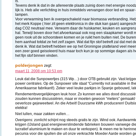
is.
Tevens denk ik dat in de allereerste plaats zuinig doen met energie nood
lijk is. Heb alle verlichting in huis inmiddels vervangen door led en spaar-
lampen.
Voor verwarming ben ik overgeschakeld naar biomassa verbranding. Heb
het merk Koppe ( hier zit geen elektronica in die stuk kan gaan) aangesch
dag CO2 neutraal mee. Verwarm daar de huiskamer, keuken en aangre
hal. Terwijl boven door het afvoerkanaal ook nog een slaapkamer wordt m
geen rook uit de schoorsteen komen en je ruikt hem buiten niet. De buren 
hem aanhad totdat ze het zelf zagen. Wat dat fijn stof betreft zal dat met
denk ik. Wat dat betreft hebben we op het Groningse platteland veel meer l
een zeer goed geisoleerd huis maar toch kun je op sommige dagen als he
het fijn stof binnen vinden.
polderjongen
zegt:
maart 11, 2008 om 10:53 pm
Leuk dat die Sunpowertjes (315 Wp…) door OTB gebruikt zijn. Vast krijger
power centrales. Op de Sunpower site staat “Currently not available in th
Amerikaanse fabrikant!). Zeker veel leuke parkjes in Spanje gebouwd, l
Rendementsvergelijkingen leuk hoor. Zo kunnen we alles dood discussiër
zouden kunnen discussiëren, maar er moeten gewoon “meters” gemaakt 
oeverloze gejeweetwel. An die Arbeit! Duurzame kWh produceren! Duitsl
elektra!
Niet lullen, maar zakken vullen…
Overigens: zonlicht schijnt nog steeds gratis te zijn. Wind ook. Aardwarmte
krijgen (IJsland gaat energieverslindende fabrieken bouwen vanwege die [
lucratief aluminium te maken en duur te verkopen). Ik meen me te herinn
pecunia voor die spullen die uit onze verkrachte Moeder Aarde worden 