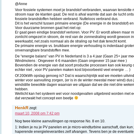
@Anne
Voor fossiele systemen moet je brandstof verbranden, waarvan tenslotte 
stroom naar de klanten gaat. De rest is afval warmte dat aan de lucht on
fossiele brandstoffen hebben verbrand. Nutteloos verbrand dus.
Dit is het verschil tussen primaire energie (De energie in de brandstof) e
Voor duurzame bronnen gaat het niet op:
Er gaat geen eindige brandstof verloren. Voor PV: Er wordt alleen maar 
zonlicht omgezet in stroom, de rest van de zonnestraling wordt gewoon i
weerkaatst, net zoals normaal als de straling op het dak terecht komt.
De primaire energie vs. bruikbare energie verhouding is inderdaad groter
onvervangbare brandstoffen mee.
De “energie balans” van PV in Nederland is 3 a 4 jaar (Gaan 25+ jaar me
Windmolens : Ongeveer 4-6 maanden (Gaan ongeveer 15 jaar mee )
Bovendien de energie van dat soort productie processen kan ook keurig d
echter niet , voor PV panelen maken kost bijvoorbeeld veel energie … )
Of 200kWh opslag genoeg is? Dat is waarschijnlijk wat we moeten uitvin
winter voor aanvulling zorgen, (er is in de winter meestal meer wind) dus 
windstille bewolkte dagen waarvan we uitgaan dat we die niet drie weken
hebben.
Wellicht kan het systeem wel voor noodgevallen uitgebreid worden met e
dat verzwakt het concept een beetje
HenkR
zegt:
maart 10, 2008 om 7:42 pm
Nog twee kleine aanvullingen op response No. 8 en 10.
1: Indien je nu je PV panelen en je micro-windturbine aanschaft, dan kun j
haperende energieleveranties zelf afvangen. Tevens ben je de eventuel