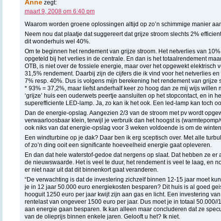
Anne
zegt:
maart 9, 2008 om 6:40 pm
Waarom worden groene oplossingen altijd op zo’n schimmige manier aa
Neem nou dat plaatje dat suggereert dat grijze stroom slechts 2% efficien
dit wonderhuis wel 40%.
Om te beginnen het rendement van grijze stroom. Het netverlies van 10%
opgeteld bij het verlies in de centrale. En dan is het totaalrendement ma
OTB, is niet over de fossiele energie, maar over het opgewekt elektris
31,5% rendement. Daarbij zijn de cijfers die ik vind voor het netverlies 
7% resp. 40%. Dus is volgens mijn berekening het rendement van grijze s
* 93% = 37,2%, maar liefst anderhalf keer zo hoog dan ze mij wijs willen
‘grijze’ huis een ouderwets peertje aansluiten op het stopcontact, en in het
superefficiente LED-lamp. Ja, zo kan ik het ook. Een led-lamp kan toch o
Dan de energie-opslag. Aangezien 2/3 van de stroom met pv wordt opgewe
verwaarloosbaar klein, terwijl je verbruik dan het hoogst is (warmtepomp/ve
ook niks van dat energie-opslag voor 3 weken voldoende is om de wint
Een windturbine op je dak? Daar ben ik erg sceptisch over. Met alle turbule
of zo’n ding ooit een significante hoeveelheid energie gaat opleveren.
En dan dat hele waterstof-gedoe dat nergens op slaat. Dat hebben ze er
de nieuwswaarde. Het is veel te duur, het rendement is veel te laag, en n
er niet naar uit dat dit binnenkort gaat veranderen.
“De verwachting is dat de investering zichzelf binnen 12-15 jaar moet k
je in 12 jaar 50.000 euro energiekosten besparen? Dit huis is al goed ge
hooguit 1250 euro per jaar kwijt zijn aan gas en licht. Een investering va
rentelast van ongeveer 1500 euro per jaar. Dus moet je in totaal 50.000//
aan energie gaan besparen. Ik kan alleen maar concluderen dat ze spec
van de olieprijs binnen enkele jaren. Gelooft u het? Ik niet.