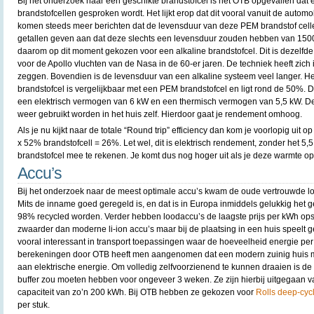
Bij het onderzoek naar een geschikte brandstofcel is het OTB opgevallen dat 
brandstofcellen gesproken wordt. Het lijkt erop dat dit vooral vanuit de automo
komen steeds meer berichten dat de levensduur van deze PEM brandstof cellen
getallen geven aan dat deze slechts een levensduur zouden hebben van 1500
daarom op dit moment gekozen voor een alkaline brandstofcel. Dit is dezelfde 
voor de Apollo vluchten van de Nasa in de 60-er jaren. De techniek heeft zic
zeggen. Bovendien is de levensduur van een alkaline systeem veel langer. He
brandstofcel is vergelijkbaar met een PEM brandstofcel en ligt rond de 50%. D
een elektrisch vermogen van 6 kW en een thermisch vermogen van 5,5 kW. De 
weer gebruikt worden in het huis zelf. Hierdoor gaat je rendement omhoog.
Als je nu kijkt naar de totale “Round trip” efficiency dan kom je voorlopig uit 
x 52% brandstofcell = 26%. Let wel, dit is elektrisch rendement, zonder het 
brandstofcel mee te rekenen. Je komt dus nog hoger uit als je deze warmte op
Accu’s
Bij het onderzoek naar de meest optimale accu’s kwam de oude vertrouwde loo
Mits de inname goed geregeld is, en dat is in Europa inmiddels gelukkig het 
98% recycled worden. Verder hebben loodaccu’s de laagste prijs per kWh ops
zwaarder dan moderne li-ion accu’s maar bij de plaatsing in een huis speelt gewi
vooral interessant in transport toepassingen waar de hoeveelheid energie per k
berekeningen door OTB heeft men aangenomen dat een modern zuinig huis m
aan elektrische energie. Om volledig zelfvoorzienend te kunnen draaien is
buffer zou moeten hebben voor ongeveer 3 weken. Ze zijn hierbij uitgegaan
capaciteit van zo’n 200 kWh. Bij OTB hebben ze gekozen voor
Rolls deep-cyc
per stuk.