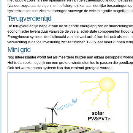
nieuwbouw zowel als het optimaliseren van de systeemgrootte door toepassin
(via een zogenaamd eigen mini- of stergrid), kan aanzienlijke besparingen o
systeemkosten met zich meebrengen vanwege de vele integratie mogelijkhed
Terugverdientijd
De terugverdientijd hang af van de stijgende energieprijzen en financieringsvo
economische levensduur vanwege de veelal solid-state componenten hoog (25 
Energyhouse systeem deel uitmaakt van het vast actief, kan het ook als zoda
verwachting is dat de investering zichzelf binnen 12-15 jaar moet kunnen ter
Mini grid
Nog interessanter wordt het als meerdere huizen aan elkaar gekoppeld worden 
Het is dan ook mogelijk om een grotere windmolen toe te passen die goedkop
Ook het warmtepomp systeem kan dan centraal geregeld worden.