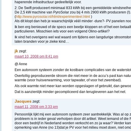
haperende infrastructuur gedeeltelijk voor.
2: De Swift produceert minimaal 833 kWh bij een gemiddelde windsnelhei
De 2,5 kW machine van PyroSolar zou bij 4 m/s 2900 kWh produceren (!).
(
http://www.pyrosolar.nl/html/experimenteel.html
)
Als dit klopt dan heb je waarschijnlijk véél minder -dure?- PV panelen nod
Ik ben erg benieuwd of de specs een beetje kloppen en of het een betaalba
particulieren. Misschien iets voor een volgend Olino-artikel?
Ik vind het overigens wel wat waard om tijdens een langdurige stroomsto
laten branden voor je zieke kind…
jk
zegt:
maart 10, 2008 om 8:41 pm
@ Anne
Een autonoom systeem zonder de kostbare complicaties van de watersto
Overtollig geproduceerde stroom die niet meer in de accu’s past kan natu
warmte (voor huisverwarming, voor tapwater, of voor het zwembad).
Als ook warmte niet meer kan worden opgeslagen of gebruikt, dan gewoo
Dat is aanzienlijk minder gecompliceerd dan terugleveren aan het net.
Jacques
zegt:
maart 11, 2008 om 3:33 pm
Persoonlijk lijkt mij een autonoom systeem zeer aantrekkelijk. Was al op
probleem is in ieder geval verholpen door dit artikel. Weet iemand of die 
door een bedrijf in Nederland worden verkocht en zo ja waar? Verder kan 
opmerking van Anne (no 13)dat je PV voor het milieu moet doen, niet om