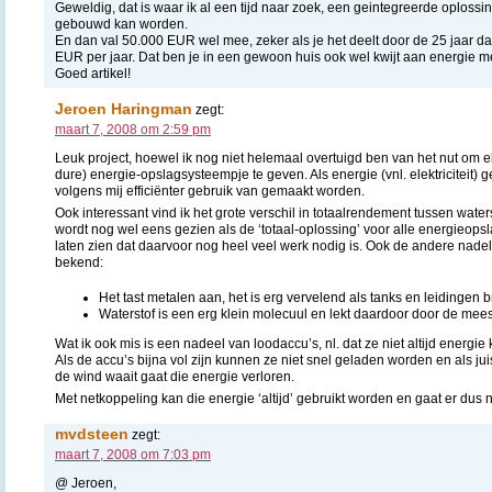
Geweldig, dat is waar ik al een tijd naar zoek, een geintegreerde oplossing
gebouwd kan worden.
En dan val 50.000 EUR wel mee, zeker als je het deelt door de 25 jaar d
EUR per jaar. Dat ben je in een gewoon huis ook wel kwijt aan energie me
Goed artikel!
Jeroen Haringman
zegt:
maart 7, 2008 om 2:59 pm
Leuk project, hoewel ik nog niet helemaal overtuigd ben van het nut om el
dure) energie-opslagsysteempje te geven. Als energie (vnl. elektriciteit)
volgens mij efficiënter gebruik van gemaakt worden.
Ook interessant vind ik het grote verschil in totaalrendement tussen water
wordt nog wel eens gezien als de ‘totaal-oplossing’ voor alle energieops
laten zien dat daarvoor nog heel veel werk nodig is. Ook de andere nadele
bekend:
Het tast metalen aan, het is erg vervelend als tanks en leidingen
Waterstof is een erg klein molecuul en lekt daardoor door de me
Wat ik ook mis is een nadeel van loodaccu’s, nl. dat ze niet altijd energie
Als de accu’s bijna vol zijn kunnen ze niet snel geladen worden en als juis
de wind waait gaat die energie verloren.
Met netkoppeling kan die energie ‘altijd’ gebruikt worden en gaat er dus n
mvdsteen
zegt:
maart 7, 2008 om 7:03 pm
@ Jeroen,