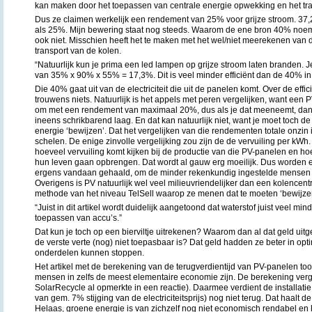
kan maken door het toepassen van centrale energie opwekking en het tra
Dus ze claimen werkelijk een rendement van 25% voor grijze stroom. 37,
als 25%. Mijn bewering staat nog steeds. Waarom de ene bron 40% noemt
ook niet. Misschien heeft het te maken met het wel/niet meerekenen van 
transport van de kolen.
“Natuurlijk kun je prima een led lampen op grijze stroom laten branden.
van 35% x 90% x 55% = 17,3%. Dit is veel minder efficiënt dan de 40% i
Die 40% gaat uit van de electriciteit die uit de panelen komt. Over de effic
trouwens niets. Natuurlijk is het appels met peren vergelijken, want een
om met een rendement van maximaal 20%, dus als je dat meeneemt, dan 
ineens schrikbarend laag. En dat kan natuurlijk niet, want je moet toch de
energie ‘bewijzen’. Dat het vergelijken van die rendementen totale onzin i
schelen. De enige zinvolle vergelijking zou zijn de de vervuiling per kWh
hoeveel vervuiling komt kijken bij de productie van die PV-panelen en h
hun leven gaan opbrengen. Dat wordt al gauw erg moeilijk. Dus worden e
ergens vandaan gehaald, om de minder rekenkundig ingestelde mensen e
Overigens is PV natuurlijk wel veel milieuvriendelijker dan een kolencentr
methode van het niveau TelSell waarop ze menen dat te moeten ‘bewijze
“Juist in dit artikel wordt duidelijk aangetoond dat waterstof juist veel mind
toepassen van accu’s.”
Dat kun je toch op een bierviltje uitrekenen? Waarom dan al dat geld uitg
de verste verte (nog) niet toepasbaar is? Dat geld hadden ze beter in op
onderdelen kunnen stoppen.
Het artikel met de berekening van de terugverdientijd van PV-panelen too
mensen in zelfs de meest elementaire economie zijn. De berekening verg
SolarRecycle al opmerkte in een reactie). Daarmee verdient de installatie 
van gem. 7% stijging van de electriciteitsprijs) nog niet terug. Dat haalt 
Helaas, groene energie is van zichzelf nog niet economisch rendabel en