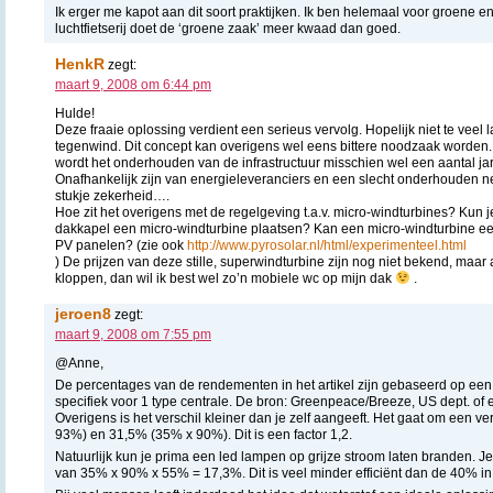
Ik erger me kapot aan dit soort praktijken. Ik ben helemaal voor groene en
luchtfietserij doet de ‘groene zaak’ meer kwaad dan goed.
HenkR
zegt:
maart 9, 2008 om 6:44 pm
Hulde!
Deze fraaie oplossing verdient een serieus vervolg. Hopelijk niet te veel 
tegenwind. Dit concept kan overigens wel eens bittere noodzaak worden.
wordt het onderhouden van de infrastructuur misschien wel een aantal ja
Onafhankelijk zijn van energieleveranciers en een slecht onderhouden n
stukje zekerheid….
Hoe zit het overigens met de regelgeving t.a.v. micro-windturbines? Kun je 
dakkapel een micro-windturbine plaatsen? Kan een micro-windturbine een
PV panelen? (zie ook
http://www.pyrosolar.nl/html/experimenteel.html
) De prijzen van deze stille, superwindturbine zijn nog niet bekend, maar
kloppen, dan wil ik best wel zo’n mobiele wc op mijn dak
.
jeroen8
zegt:
maart 9, 2008 om 7:55 pm
@Anne,
De percentages van de rendementen in het artikel zijn gebaseerd op ee
specifiek voor 1 type centrale. De bron: Greenpeace/Breeze, US dept. of 
Overigens is het verschil kleiner dan je zelf aangeeft. Het gaat om een v
93%) en 31,5% (35% x 90%). Dit is een factor 1,2.
Natuurlijk kun je prima een led lampen op grijze stroom laten branden. 
van 35% x 90% x 55% = 17,3%. Dit is veel minder efficiënt dan de 40% i