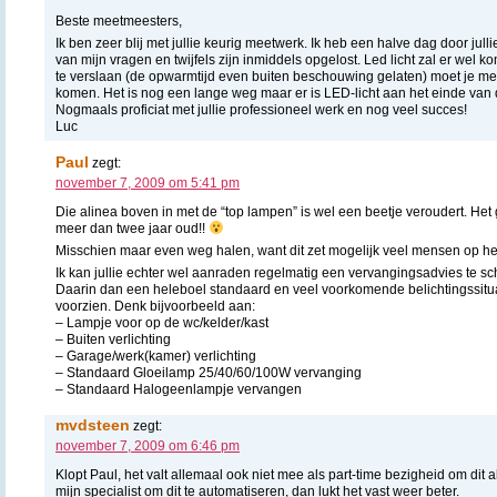
Beste meetmeesters,
Ik ben zeer blij met jullie keurig meetwerk. Ik heb een halve dag door julli
van mijn vragen en twijfels zijn inmiddels opgelost. Led licht zal er we
te verslaan (de opwarmtijd even buiten beschouwing gelaten) moet je me
komen. Het is nog een lange weg maar er is LED-licht aan het einde van 
Nogmaals proficiat met jullie professioneel werk en nog veel succes!
Luc
Paul
zegt:
november 7, 2009 om 5:41 pm
Die alinea boven in met de “top lampen” is wel een beetje veroudert. Het g
meer dan twee jaar oud!!
Misschien maar even weg halen, want dit zet mogelijk veel mensen op he
Ik kan jullie echter wel aanraden regelmatig een vervangingsadvies te schr
Daarin dan een heleboel standaard en veel voorkomende belichtingssitu
voorzien. Denk bijvoorbeeld aan:
– Lampje voor op de wc/kelder/kast
– Buiten verlichting
– Garage/werk(kamer) verlichting
– Standaard Gloeilamp 25/40/60/100W vervanging
– Standaard Halogeenlampje vervangen
mvdsteen
zegt:
november 7, 2009 om 6:46 pm
Klopt Paul, het valt allemaal ook niet mee als part-time bezigheid om dit a
mijn specialist om dit te automatiseren, dan lukt het vast weer beter.