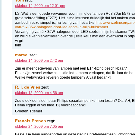
zegt:
oktober 14, 2009 om 12:01 pm
LS, Wat is een goede vervanger voor mijn gloeilampen R63 30gr h578 va
grote schroeffitting (E27?). Het is me intussen duidelijk dat het maken van
aanbod niet zo simpel is, na lezing van het artikel
http://www.olino.org/ar
van-5-x-35w-halogeen-door-led-spots-in-mijn-huiskamer
Vervanging van 5 x 35W halogeen door LED spots in mijn huiskamer ” Wie
en wil die kennis ventileren over de juiste keus met een evenwicht in prijs
vr grt
tom
marcel
zegt:
oktober 14, 2009 om 2:42 pm
Zijn er meer gegevens van lampen met een E14-fitting beschikbaar?
En er zijn zoveel webwinkels die led-lampen verkopen, dat ik door de bom
Welke webwinkels leveren goede lampen? Alvast bedankt!
R. I. de Vries
zegt:
oktober 18, 2009 om 4:56 am
Zou u ook eens een paar Philips spaarlampen kunnen testen? O.a. AH, B
Hema liggen er vol mee. Bij voorbaat dank!
Groeten, Riemer
Francis Prenen
zegt:
oktober 24, 2009 om 7:05 pm
Beste, De lamp aangeboden op deze pagina pretendeert een lichtopbren