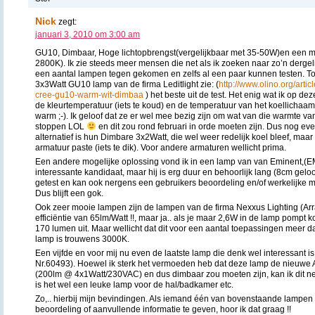
Nick
zegt:
januari 3, 2010 om 3:00 am
GU10, Dimbaar, Hoge lichtopbrengst(vergelijkbaar met 35-50W)en een m
2800K). Ik zie steeds meer mensen die net als ik zoeken naar zo’n dergeli
een aantal lampen tegen gekomen en zelfs al een paar kunnen testen. T
3x3Watt GU10 lamp van de firma Leditlight zie: (
http://www.olino.org/artic
cree-gu10-warm-wit-dimbaa
) het beste uit de test. Het enig wat ik op d
de kleurtemperatuur (iets te koud) en de temperatuur van het koellichaam
warm ;-). Ik geloof dat ze er wel mee bezig zijn om wat van die warmte van
stoppen LOL
en dit zou rond februari in orde moeten zijn. Dus nog e
alternatief is hun Dimbare 3x2Watt, die wel weer redelijk koel bleef, maar 
armatuur paste (iets te dik). Voor andere armaturen wellicht prima.
Een andere mogelijke oplossing vond ik in een lamp van van Eminent,(
interessante kandidaat, maar hij is erg duur en behoorlijk lang (8cm geloo
getest en kan ook nergens een gebruikers beoordeling en/of werkelijke 
Dus blijft een gok.
Ook zeer mooie lampen zijn de lampen van de firma Nexxus Lighting (Ar
efficiëntie van 65lm/Watt !!, maar ja.. als je maar 2,6W in de lamp pompt 
170 lumen uit. Maar wellicht dat dit voor een aantal toepassingen meer 
lamp is trouwens 3000K.
Een vijfde en voor mij nu even de laatste lamp die denk wel interessant is
Nr.60493). Hoewel ik sterk het vermoeden heb dat deze lamp de nieuwe 
(200lm @ 4x1Watt/230VAC) en dus dimbaar zou moeten zijn, kan ik dit ne
is het wel een leuke lamp voor de hal/badkamer etc.
Zo,.. hierbij mijn bevindingen. Als iemand één van bovenstaande lampen i
beoordeling of aanvullende informatie te geven, hoor ik dat graag !!