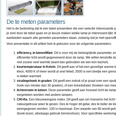
De te meten parameters
Het is de bedoeling dat ik een tabel presenteer die een selectie interessante
je snel door de tabel gaan en je keuze maken welke lamp je interessant lijkt. 
aanbieden waarin alle gemeten parameters staan, zodanig dat je met openoffice 
Voor presentatie in dit artikel heb ik gekozen voor de volgende parameters:
efficiency, in lumen/Watt
. Dit is voor mij de belangrijkste parameter, 
efficienter licht wordt gegenereerd door de lamp. We willen tenslotte da
niet zozeer veel warmte (want dan gebruiken we wel een kachel).
keurtemperatuur in Kelvin
. Dit geeft aan of het een gezellige warme k
kleur; 4000 K of meer wordt al snel felwit, 3500 is een beetje een gr
is lekker warmwit.
stralingshoek in graden
. Dit geeft een indruk of je praat over een spo
hoek van minder dan 30 graden), of een breedstraler (hoeken van mee
lichtstroom in lumen
. Deze parameter geeft aan hoeveel licht de lamp
vergeleken worden met andere lampen.
CRI-Ra
. Een kleurweergave index. Dit geeft aan oin hoeverre het licht 
natuurgetrouw weer te geven. Des te hoger dit getal, des te beter de 
weergegeven worden. 100 is maximaal. Een waarde van 80 wordt geh
(boek lezen, alledaags gebruik binnenshuis). Voor specifieke werkomg