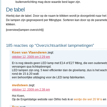
buitenverlichting mag deze waarde best lager zijn.
De tabel
Hierbij dan de tabel. Door op de naam te klikken wordt je doorgelinkt naar het o
De lampen zijn gegroepeerd per fittingtype. Sorteren kan door op de paramet
klikken.
[overview{lampen-overzicht}]
185 reacties op “Overzichtsartikel lampmetingen”
Koen van Vlaenderen
zegt:
oktober 12, 2009 om 2:29 pm
Er is nog steeds geen LED lamp met E14 of E27 fitting, die een ouderwet
vervangen qua lichtopbrengst.
LED lampen zijn ong. 5 keer efficienter dan de gloeilamp, dus is het wa
rond de 15 à 20 watt:
een behoorlijke uitdaging voor de LED lamp fabrikanten.
mvdsteen
zegt:
oktober 12, 2009 om 2:38 pm
Hoi Koen,
Op de Engelstalige website van OliNo heb ik er
eentje die wel 20 W is
en 
Tom