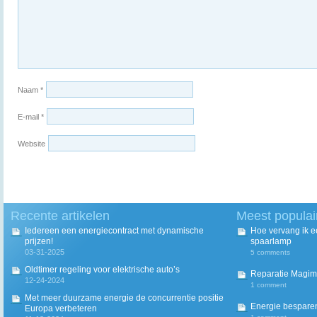
Naam
*
E-mail
*
Website
Recente artikelen
Meest populai
Iedereen een energiecontract met dynamische
Hoe vervang ik 
prijzen!
spaarlamp
03-31-2025
5 comments
Oldtimer regeling voor elektrische auto’s
Reparatie Magim
12-24-2024
1 comment
Met meer duurzame energie de concurrentie positie
Energie besparen
Europa verbeteren