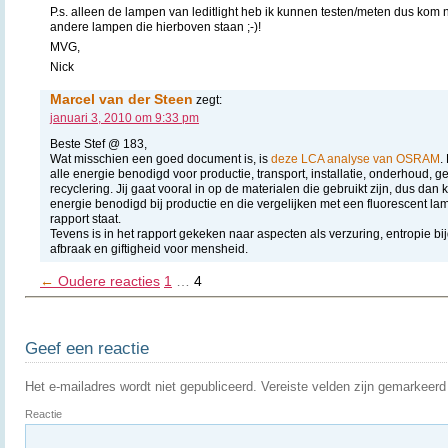
P.s. alleen de lampen van leditlight heb ik kunnen testen/meten dus kom 
andere lampen die hierboven staan ;-)!
MVG,
Nick
Marcel van der Steen
zegt:
januari 3, 2010 om 9:33 pm
Beste Stef @ 183,
Wat misschien een goed document is, is
deze LCA analyse van OSRAM
.
alle energie benodigd voor productie, transport, installatie, onderhoud, ge
recyclering. Jij gaat vooral in op de materialen die gebruikt zijn, dus dan
energie benodigd bij productie en die vergelijken met een fluorescent l
rapport staat.
Tevens is in het rapport gekeken naar aspecten als verzuring, entropie b
afbraak en giftigheid voor mensheid.
←
Oudere reacties
1
…
4
Geef een reactie
Het e-mailadres wordt niet gepubliceerd.
Vereiste velden zijn gemarkeer
Reactie