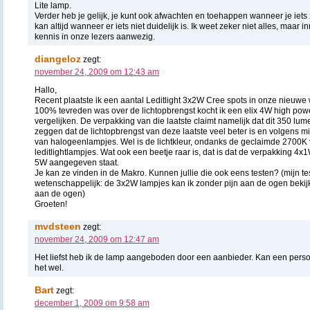
Lite lamp.
Verder heb je gelijk, je kunt ook afwachten en toehappen wanneer je iets 
kan altijd wanneer er iets niet duidelijk is. Ik weet zeker niet alles, maa
kennis in onze lezers aanwezig.
diangeloz
zegt:
november 24, 2009 om 12:43 am
Hallo,
Recent plaatste ik een aantal Leditlight 3x2W Cree spots in onze nieuwe 
100% tevreden was over de lichtopbrengst kocht ik een elix 4W high powe
vergelijken. De verpakking van die laatste claimt namelijk dat dit 350 lum
zeggen dat de lichtopbrengst van deze laatste veel beter is en volgens mi
van halogeenlampjes. Wel is de lichtkleur, ondanks de geclaimde 2700K v
leditlightlampjes. Wat ook een beetje raar is, dat is dat de verpakking 4x
5W aangegeven staat.
Je kan ze vinden in de Makro. Kunnen jullie die ook eens testen? (mijn test
wetenschappelijk: de 3x2W lampjes kan ik zonder pijn aan de ogen bekij
aan de ogen)
Groeten!
mvdsteen
zegt:
november 24, 2009 om 12:47 am
Het liefst heb ik de lamp aangeboden door een aanbieder. Kan een persoon
het wel.
Bart
zegt:
december 1, 2009 om 9:58 am