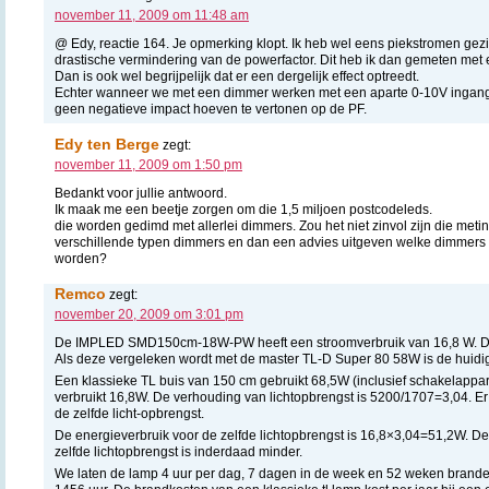
november 11, 2009 om 11:48 am
@ Edy, reactie 164. Je opmerking klopt. Ik heb wel eens piekstromen gez
drastische vermindering van de powerfactor. Dit heb ik dan gemeten met
Dan is ook wel begrijpelijk dat er een dergelijk effect optreedt.
Echter wanneer we met een dimmer werken met een aparte 0-10V ingang,
geen negatieve impact hoeven te vertonen op de PF.
Edy ten Berge
zegt:
november 11, 2009 om 1:50 pm
Bedankt voor jullie antwoord.
Ik maak me een beetje zorgen om die 1,5 miljoen postcodeleds.
die worden gedimd met allerlei dimmers. Zou het niet zinvol zijn die meti
verschillende typen dimmers en dan een advies uitgeven welke dimmer
worden?
Remco
zegt:
november 20, 2009 om 3:01 pm
De IMPLED SMD150cm-18W-PW heeft een stroomverbruik van 16,8 W. De 
Als deze vergeleken wordt met de master TL-D Super 80 58W is de huidi
Een klassieke TL buis van 150 cm gebruikt 68,5W (inclusief schakelappa
verbruikt 16,8W. De verhouding van lichtopbrengst is 5200/1707=3,04. Er
de zelfde licht-opbrengst.
De energieverbruik voor de zelfde lichtopbrengst is 16,8×3,04=51,2W. De
zelfde lichtopbrengst is inderdaad minder.
We laten de lamp 4 uur per dag, 7 dagen in de week en 52 weken brande