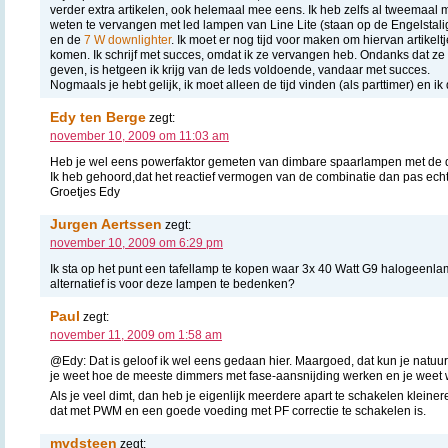
verder extra artikelen, ook helemaal mee eens. Ik heb zelfs al tweemaal
weten te vervangen met led lampen van Line Lite (staan op de Engelstalig
en de
7 W downlighter
. Ik moet er nog tijd voor maken om hiervan artikelt
komen. Ik schrijf met succes, omdat ik ze vervangen heb. Ondanks dat ze w
geven, is hetgeen ik krijg van de leds voldoende, vandaar met succes.
Nogmaals je hebt gelijk, ik moet alleen de tijd vinden (als parttimer) en ik
Edy ten Berge
zegt:
november 10, 2009 om 11:03 am
Heb je wel eens powerfaktor gemeten van dimbare spaarlampen met de 
Ik heb gehoord,dat het reactief vermogen van de combinatie dan pas echt d
Groetjes Edy
Jurgen Aertssen
zegt:
november 10, 2009 om 6:29 pm
Ik sta op het punt een tafellamp te kopen waar 3x 40 Watt G9 halogeenl
alternatief is voor deze lampen te bedenken?
Paul
zegt:
november 11, 2009 om 1:58 am
@Edy: Dat is geloof ik wel eens gedaan hier. Maargoed, dat kun je natuurl
je weet hoe de meeste dimmers met fase-aansnijding werken en je weet w
Als je veel dimt, dan heb je eigenlijk meerdere apart te schakelen kleiner
dat met PWM en een goede voeding met PF correctie te schakelen is.
mvdsteen
zegt: