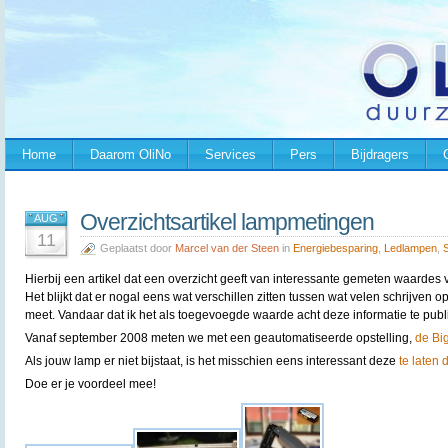
Home
Daarom OliNo
Services
Pers
Bijdragers
Overzichtsartikel lampmetingen
AUG
11
Geplaatst door
Marcel van der Steen
in
Energiebesparing
,
Ledlampen
,
Hierbij een artikel dat een overzicht geeft van interessante gemeten waardes
Het blijkt dat er nogal eens wat verschillen zitten tussen wat velen schrijven op
meet. Vandaar dat ik het als toegevoegde waarde acht deze informatie te publ
Vanaf september 2008 meten we met een geautomatiseerde opstelling,
de B
Als jouw lamp er niet bijstaat, is het misschien eens interessant deze
te laten
Doe er je voordeel mee!