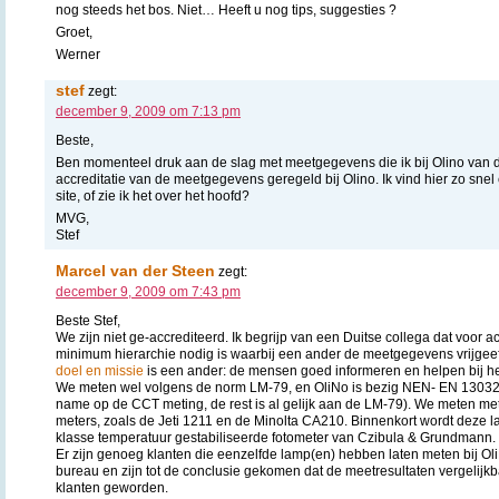
nog steeds het bos. Niet… Heeft u nog tips, suggesties ?
Groet,
Werner
stef
zegt:
december 9, 2009 om 7:13 pm
Beste,
Ben momenteel druk aan de slag met meetgegevens die ik bij Olino van de
accreditatie van de meetgegevens geregeld bij Olino. Ik vind hier zo snel
site, of zie ik het over het hoofd?
MVG,
Stef
Marcel van der Steen
zegt:
december 9, 2009 om 7:43 pm
Beste Stef,
We zijn niet ge-accrediteerd. Ik begrijp van een Duitse collega dat voor a
minimum hierarchie nodig is waarbij een ander de meetgegevens vrijgeeft.
doel en missie
is een ander: de mensen goed informeren en helpen bij he
We meten wel volgens de norm LM-79, en OliNo is bezig NEN- EN 13032
name op de CCT meting, de rest is al gelijk aan de LM-79). We meten me
meters, zoals de Jeti 1211 en de Minolta CA210. Binnenkort wordt deze l
klasse temperatuur gestabiliseerde fotometer van Czibula & Grundmann.
Er zijn genoeg klanten die eenzelfde lamp(en) hebben laten meten bij Ol
bureau en zijn tot de conclusie gekomen dat de meetresultaten vergelijkbaa
klanten geworden.