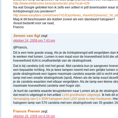
http://www.elektrozine.be/ez/producten.php?scat=439
Na wat Google getokkel kon ik zelfs een artikel in pdf downloaden waar 
lichtopbrengst zou presteren?
http://www.easyfairs.com/shows/741/ExpoNews_HavellsSylvania2_NL.pd
Mag ik dit beschouwen als dubbel zoveel als een standaard halogeen?
Alvast bedankt voor uw raad,
Francis
Jeroen van Agt
zegt:
oktober 24, 2009 om 7:43 pm
@Francis,
Dit is een hele goede vraag. Als je de lichtopbrengst wilt vergelijken dan
te werken met lumen. Lumen is een maat voor de hoeveelheid licht die ui
hoeveelheid licht is onafhankelijk van de stralingshoek.
Dat is bij candela (cd) niet het geval. Met candela kun je aangeven hoevee
een bepaalde richting. Als je twee lampen neemt met een gelijke lumen o
grote stralingshoek een lagere maximale candela waarde (dit is recht o
lamp met een smalle stralingshoek (spot). Alleen als de lamp exact dezel
je de candela waarden met elkaar vergelijken. Als de lamp een kleine str
maximale hoeveelheid candela veel hoger zijn.
Je kunt de candela waarde terugrekenen naar Lumen als je de stralings
dat moet is uitgelegd in het artikel
Licht grootheden uitgelegd
. Ik heb dit 
Vervanging van 5 x 35W halogeen door LED spots in mijn huiskamer
. Hi
halogeen lamp van 570 candela met een stralingshoek van 35 graden 166 
Francis Prenen
zegt:
oktober 26, 2009 om 6:56 pm