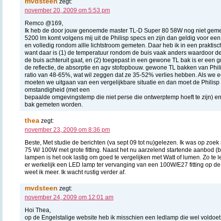
mvdsteen
zegt:
november 20, 2009 om 5:53 pm
Remco @169,
Ik heb de door jouw genoemde master TL-D Super 80 58W nog niet gem
5200 lm komt volgens mij uit de Philisp specs en zijn dan geldig voor een
en volledig rondom allle lichtstroom gemeten. Daar heb ik in een praktisc
want daar is (1) de temperatuur rondom de buis vaak anders waardoor de e
de buis achteruit gaat, en (2) toegepast in een gewone TL bak is er een gr
de reflectie, de absorptie en agv stofopbouw. gewone TL bakken van Phil
ratio van 48-65%, wat wil zeggen dat ze 35-52% verlies hebben. Als we e
moeten we uitgaan van een vergelijkbare situatie en dan moet de Philisp
omstandigheid (met een
bepaalde omgevingstemp die niet perse die ontwerptemp hoeft te zijn) en
bak gemeten worden.
thea
zegt:
november 23, 2009 om 8:36 pm
Beste, Met studie de berichten (va sept 09 tot nu)gelezen. Ik was op zoek
75 W/ 100W met grote fitting. Naast het nu aarzelend startende aanbod
lampen is het ook lastig om goed te vergelijken met Watt of lumen. Zo te 
er werkelijk een LED lamp ter vervanging van een 100W/E27 fitting op de
weet ik meer. Ik wacht rustig verder af.
mvdsteen
zegt:
november 24, 2009 om 12:01 am
Hoi Thea,
op de Engelstalige website heb ik misschien een ledlamp die wel voldoet