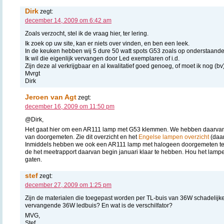
Dirk
zegt:
december 14, 2009 om 6:42 am
Zoals verzocht, stel ik de vraag hier, ter lering.
Ik zoek op uw site, kan er niets over vinden, en ben een leek.
In de keuken hebben wij 5 dure 50 watt spots G53 zoals op onderstaande
Ik wil die eigenlijk vervangen door Led exemplaren of i.d.
Zijn deze al verkrijgbaar en al kwalitatief goed genoeg, of moet ik nog (b
Mvrgt
Dirk
Jeroen van Agt
zegt:
december 16, 2009 om 11:50 pm
@Dirk,
Het gaat hier om een AR111 lamp met G53 klemmen. We hebben daarvan 
van doorgemeten. Zie dit overzicht en het
Engelse lampen overzicht
(daar
Inmiddels hebben we ook een AR111 lamp met halogeen doorgemeten ter
de het meetrapport daarvan begin januari klaar te hebben. Hou het lampe
gaten.
stef
zegt:
december 27, 2009 om 1:25 pm
Zijn de materialen die toegepast worden per TL-buis van 36W schadelijke
vervangende 36W ledbuis? En wat is de verschilfator?
MVG,
Stef