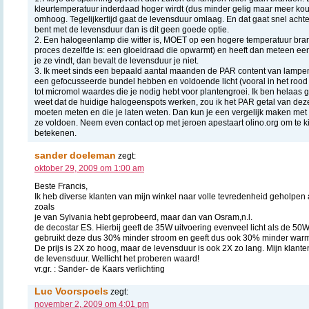
kleurtemperatuur inderdaad hoger wirdt (dus minder gelig maar meer koudw
omhoog. Tegelijkertijd gaat de levensduur omlaag. En dat gaat snel achteru
bent met de levensduur dan is dit geen goede optie.
2. Een halogeenlamp die witter is, MOET op een hogere temperatuur bra
proces dezelfde is: een gloeidraad die opwarmt) en heeft dan meteen een
je ze vindt, dan bevalt de levensduur je niet.
3. Ik meet sinds een bepaald aantal maanden de PAR content van lampe
een gefocusseerde bundel hebben en voldoende licht (vooral in het roo
tot micromol waardes die je nodig hebt voor plantengroei. Ik ben helaas 
weet dat de huidige halogeenspots werken, zou ik het PAR getal van d
moeten meten en die je laten weten. Dan kun je een vergelijk maken met 
ze voldoen. Neem even contact op met jeroen apestaart olino.org om te k
betekenen.
sander doeleman
zegt:
oktober 29, 2009 om 1:00 am
Beste Francis,
Ik heb diverse klanten van mijn winkel naar volle tevredenheid geholpen
zoals
je van Sylvania hebt geprobeerd, maar dan van Osram,n.l.
de decostar ES. Hierbij geeft de 35W uitvoering evenveel licht als de 50W
gebruikt deze dus 30% minder stroom en geeft dus ook 30% minder warm
De prijs is 2X zo hoog, maar de levensduur is ook 2X zo lang. Mijn klante
de levensduur. Wellicht het proberen waard!
vr.gr. : Sander- de Kaars verlichting
Luc Voorspoels
zegt:
november 2, 2009 om 4:01 pm