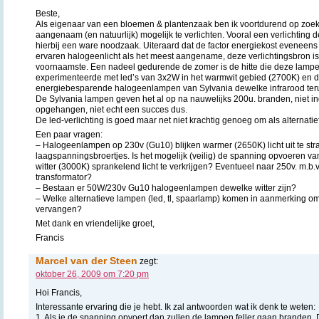
Beste,
Als eigenaar van een bloemen & plantenzaak ben ik voortdurend op zoe
aangenaam (en natuurlijk) mogelijk te verlichten. Vooral een verlichting d
hierbij een ware noodzaak. Uiteraard dat de factor energiekost eveneens
ervaren halogeenlicht als het meest aangename, deze verlichtingsbron i
voornaamste. Een nadeel gedurende de zomer is de hitte die deze lampen 
experimenteerde met led’s van 3x2W in het warmwit gebied (2700K) en d
energiebesparende halogeenlampen van Sylvania dewelke infrarood teru
De Sylvania lampen geven het al op na nauwelijks 200u. branden, niet ing
opgehangen, niet echt een succes dus.
De led-verlichting is goed maar net niet krachtig genoeg om als alternatie
Een paar vragen:
– Halogeenlampen op 230v (Gu10) blijken warmer (2650K) licht uit te str
laagspanningsbroertjes. Is het mogelijk (veilig) de spanning opvoeren v
witter (3000K) sprankelend licht te verkrijgen? Eventueel naar 250v. m.b
transformator?
– Bestaan er 50W/230v Gu10 halogeenlampen dewelke witter zijn?
– Welke alternatieve lampen (led, tl, spaarlamp) komen in aanmerking 
vervangen?
Met dank en vriendelijke groet,
Francis
Marcel van der Steen
zegt:
oktober 26, 2009 om 7:20 pm
Hoi Francis,
Interessante ervaring die je hebt. Ik zal antwoorden wat ik denk te weten:
1. Als je de spanning opvoert dan zullen de lampen feller gaan branden. D