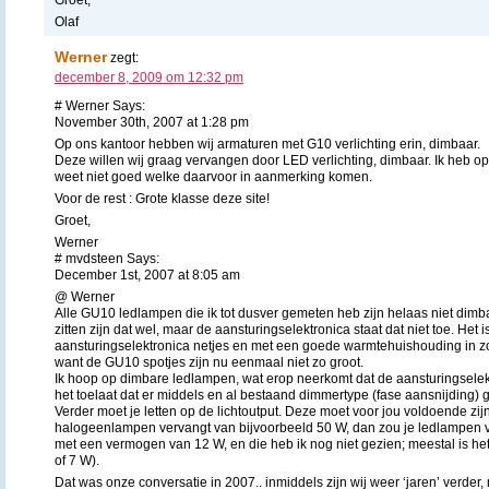
Olaf
Werner
zegt:
december 8, 2009 om 12:32 pm
# Werner Says:
November 30th, 2007 at 1:28 pm
Op ons kantoor hebben wij armaturen met G10 verlichting erin, dimbaar.
Deze willen wij graag vervangen door LED verlichting, dimbaar. Ik heb op 
weet niet goed welke daarvoor in aanmerking komen.
Voor de rest : Grote klasse deze site!
Groet,
Werner
# mvdsteen Says:
December 1st, 2007 at 8:05 am
@ Werner
Alle GU10 ledlampen die ik tot dusver gemeten heb zijn helaas niet dimb
zitten zijn dat wel, maar de aansturingselektronica staat dat niet toe. Het
aansturingselektronica netjes en met een goede warmtehuishouding in zo
want de GU10 spotjes zijn nu eenmaal niet zo groot.
Ik hoop op dimbare ledlampen, wat erop neerkomt dat de aansturingselek
het toelaat dat er middels en al bestaand dimmertype (fase aansnijding)
Verder moet je letten op de lichtoutput. Deze moet voor jou voldoende zij
halogeenlampen vervangt van bijvoorbeeld 50 W, dan zou je ledlampen
met een vermogen van 12 W, en die heb ik nog niet gezien; meestal is het
of 7 W).
Dat was onze conversatie in 2007.. inmiddels zijn wij weer ‘jaren’ verder