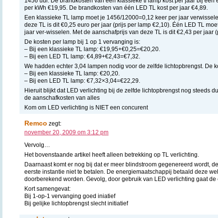
1456 uur. De brandkosten van een klassieke tl lamp kost per jaar bij een 
per kWh €19,95. De brandkosten van één LED TL kost per jaar €4,89.
Een klassieke TL lamp moet je 1456/12000=0,12 keer per jaar verwissele
deze TL is dit €0,25 euro per jaar (prijs per lamp €2,10). Één LED TL mo
jaar ver-wisselen. Met de aanschafprijs van deze TL is dit €2,43 per jaar (
De kosten per lamp bij 1 op 1 vervanging is:
– Bij een klassieke TL lamp: €19,95+€0,25=€20,20.
– Bij een LED TL lamp: €4,89+€2,43=€7,32.
We hadden echter 3,04 lampen nodig voor de zelfde lichtopbrengst. De kost
– Bij een klassieke TL lamp: €20,20.
– Bij een LED TL lamp: €7,32×3,04=€22,29.
Hieruit blijkt dat LED verlichting bij de zelfde lichtopbrengst nog steeds du
de aanschafkosten van alles
Kom om LED verlichting is NIET een concurent
Remco
zegt:
november 20, 2009 om 3:12 pm
Vervolg…
Het bovenstaande artikel heeft alleen betrekking op TL verlichting.
Daarnaast komt er nog bij dat er meer blindstroom gegenereerd wordt, de
eerste instantie niet te betalen. De energiemaatschappij betaald deze we
doorberekend worden. Gevolg, door gebruik van LED verlichting gaat de
Kort samengevat:
Bij 1-op-1 vervanging goed iniatief
Bij gelijke lichtopbrengst slecht initiatief