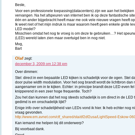
Beste,
Voor een professionele toepassing(datacenters) zijn we aan het bekijken 
vervangen. Na het afspeuren van internet ben ik op deze fantastische si
één en ander bijgebracht heeft maar me ook vele nieuwe vragen heeft op
Ik weet niet of het mijn indruk is maar waarom heeft geen enkele grote le
LED model?
Misschien omdat het nog te vroeg is om deze te gebruiken…? Het speur
(LED) wereld laten zien maar overtuigd ben in nog niet.
Mvg,
Bart
Olaf
zegt:
december 3, 2009 om 12:38 pm
Over dimmen:
Stel: direct in een bepaalde LED kijken is schadelijk voor de ogen. Stel
door pulse width modulation. Voor het oog brandt wordt de lichtbron dan 
aangenamer om in te kijken. Echter: in principe brandt deze LED even fe
knipperend in een zeer hoge frequentie. Toch?
Zou het dan kunnen dat het nog steeds schadelijk is om direct in de LED te k
gedimd is en onschadelijk lijkt?
Enige info over schadelijkheid van LEDs vond ik hier. Ik heb echter nog 
vraag gevonden.
http://www.em.avnet.com/ctf_shared/sta/df2df2usa/LightSpeed-Eskow-06
Kan iemand me helpen bij dit onderwerp?
Bij voorbaat dank.
Groet,