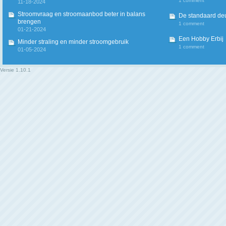
1 comment
11-18-2024
Stroomvraag en stroomaanbod beter in balans
De standaard deur
brengen
1 comment
01-21-2024
Een Hobby Erbij
Minder straling en minder stroomgebruik
1 comment
01-05-2024
Versie
1.10.1