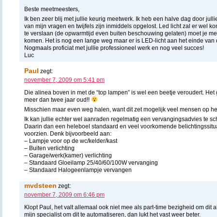
Beste meetmeesters,
Ik ben zeer blij met jullie keurig meetwerk. Ik heb een halve dag door julli
van mijn vragen en twijfels zijn inmiddels opgelost. Led licht zal er we
te verslaan (de opwarmtijd even buiten beschouwing gelaten) moet je me
komen. Het is nog een lange weg maar er is LED-licht aan het einde van 
Nogmaals proficiat met jullie professioneel werk en nog veel succes!
Luc
Paul
zegt:
november 7, 2009 om 5:41 pm
Die alinea boven in met de “top lampen” is wel een beetje veroudert. Het g
meer dan twee jaar oud!!
Misschien maar even weg halen, want dit zet mogelijk veel mensen op he
Ik kan jullie echter wel aanraden regelmatig een vervangingsadvies te schr
Daarin dan een heleboel standaard en veel voorkomende belichtingssitu
voorzien. Denk bijvoorbeeld aan:
– Lampje voor op de wc/kelder/kast
– Buiten verlichting
– Garage/werk(kamer) verlichting
– Standaard Gloeilamp 25/40/60/100W vervanging
– Standaard Halogeenlampje vervangen
mvdsteen
zegt:
november 7, 2009 om 6:46 pm
Klopt Paul, het valt allemaal ook niet mee als part-time bezigheid om dit a
mijn specialist om dit te automatiseren, dan lukt het vast weer beter.