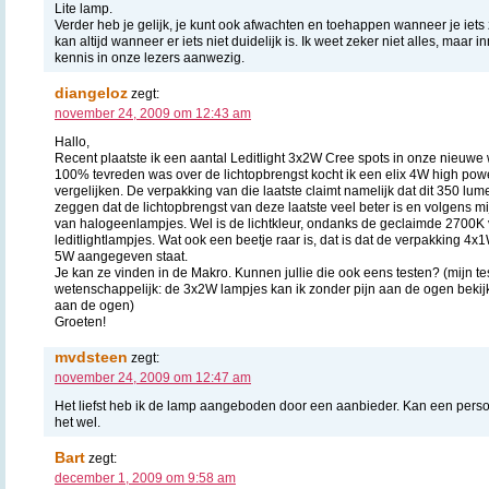
Lite lamp.
Verder heb je gelijk, je kunt ook afwachten en toehappen wanneer je iets 
kan altijd wanneer er iets niet duidelijk is. Ik weet zeker niet alles, maa
kennis in onze lezers aanwezig.
diangeloz
zegt:
november 24, 2009 om 12:43 am
Hallo,
Recent plaatste ik een aantal Leditlight 3x2W Cree spots in onze nieuwe 
100% tevreden was over de lichtopbrengst kocht ik een elix 4W high powe
vergelijken. De verpakking van die laatste claimt namelijk dat dit 350 lum
zeggen dat de lichtopbrengst van deze laatste veel beter is en volgens mi
van halogeenlampjes. Wel is de lichtkleur, ondanks de geclaimde 2700K v
leditlightlampjes. Wat ook een beetje raar is, dat is dat de verpakking 4x
5W aangegeven staat.
Je kan ze vinden in de Makro. Kunnen jullie die ook eens testen? (mijn test
wetenschappelijk: de 3x2W lampjes kan ik zonder pijn aan de ogen bekij
aan de ogen)
Groeten!
mvdsteen
zegt:
november 24, 2009 om 12:47 am
Het liefst heb ik de lamp aangeboden door een aanbieder. Kan een persoon
het wel.
Bart
zegt:
december 1, 2009 om 9:58 am