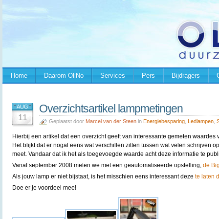
Home
Daarom OliNo
Services
Pers
Bijdragers
Overzichtsartikel lampmetingen
AUG
11
Geplaatst door
Marcel van der Steen
in
Energiebesparing
,
Ledlampen
,
Hierbij een artikel dat een overzicht geeft van interessante gemeten waardes
Het blijkt dat er nogal eens wat verschillen zitten tussen wat velen schrijven op
meet. Vandaar dat ik het als toegevoegde waarde acht deze informatie te publ
Vanaf september 2008 meten we met een geautomatiseerde opstelling,
de B
Als jouw lamp er niet bijstaat, is het misschien eens interessant deze
te laten
Doe er je voordeel mee!