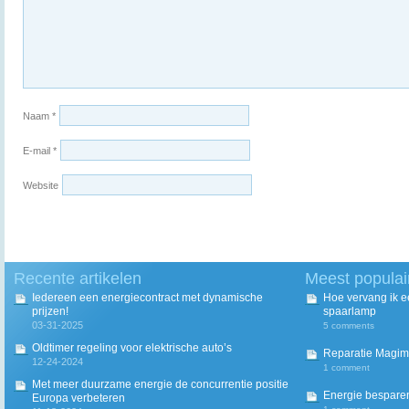
Naam
*
E-mail
*
Website
Recente artikelen
Meest populai
Iedereen een energiecontract met dynamische
Hoe vervang ik 
prijzen!
spaarlamp
03-31-2025
5 comments
Oldtimer regeling voor elektrische auto’s
Reparatie Magim
12-24-2024
1 comment
Met meer duurzame energie de concurrentie positie
Energie besparen
Europa verbeteren