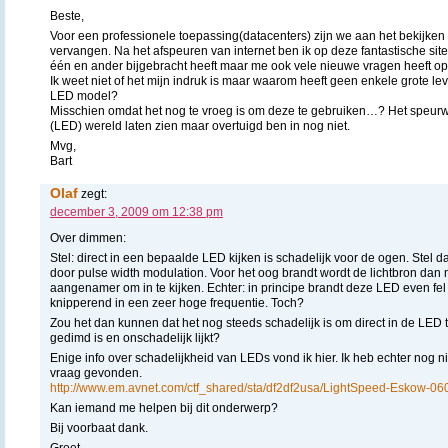
Beste,
Voor een professionele toepassing(datacenters) zijn we aan het bekijken 
vervangen. Na het afspeuren van internet ben ik op deze fantastische si
één en ander bijgebracht heeft maar me ook vele nieuwe vragen heeft op
Ik weet niet of het mijn indruk is maar waarom heeft geen enkele grote le
LED model?
Misschien omdat het nog te vroeg is om deze te gebruiken…? Het speur
(LED) wereld laten zien maar overtuigd ben in nog niet.
Mvg,
Bart
Olaf
zegt:
december 3, 2009 om 12:38 pm
Over dimmen:
Stel: direct in een bepaalde LED kijken is schadelijk voor de ogen. Stel
door pulse width modulation. Voor het oog brandt wordt de lichtbron dan 
aangenamer om in te kijken. Echter: in principe brandt deze LED even fe
knipperend in een zeer hoge frequentie. Toch?
Zou het dan kunnen dat het nog steeds schadelijk is om direct in de LED te k
gedimd is en onschadelijk lijkt?
Enige info over schadelijkheid van LEDs vond ik hier. Ik heb echter nog 
vraag gevonden.
http://www.em.avnet.com/ctf_shared/sta/df2df2usa/LightSpeed-Eskow-06
Kan iemand me helpen bij dit onderwerp?
Bij voorbaat dank.
Groet,