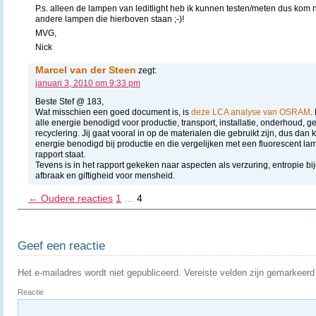
P.s. alleen de lampen van leditlight heb ik kunnen testen/meten dus kom 
andere lampen die hierboven staan ;-)!
MVG,
Nick
Marcel van der Steen
zegt:
januari 3, 2010 om 9:33 pm
Beste Stef @ 183,
Wat misschien een goed document is, is
deze LCA analyse van OSRAM
.
alle energie benodigd voor productie, transport, installatie, onderhoud, ge
recyclering. Jij gaat vooral in op de materialen die gebruikt zijn, dus dan
energie benodigd bij productie en die vergelijken met een fluorescent l
rapport staat.
Tevens is in het rapport gekeken naar aspecten als verzuring, entropie b
afbraak en giftigheid voor mensheid.
←
Oudere reacties
1
…
4
Geef een reactie
Het e-mailadres wordt niet gepubliceerd.
Vereiste velden zijn gemarkeer
Reactie