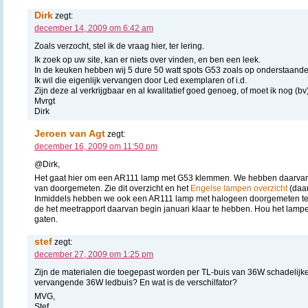
Dirk
zegt:
december 14, 2009 om 6:42 am
Zoals verzocht, stel ik de vraag hier, ter lering.
Ik zoek op uw site, kan er niets over vinden, en ben een leek.
In de keuken hebben wij 5 dure 50 watt spots G53 zoals op onderstaande
Ik wil die eigenlijk vervangen door Led exemplaren of i.d.
Zijn deze al verkrijgbaar en al kwalitatief goed genoeg, of moet ik nog (b
Mvrgt
Dirk
Jeroen van Agt
zegt:
december 16, 2009 om 11:50 pm
@Dirk,
Het gaat hier om een AR111 lamp met G53 klemmen. We hebben daarvan 
van doorgemeten. Zie dit overzicht en het
Engelse lampen overzicht
(daar
Inmiddels hebben we ook een AR111 lamp met halogeen doorgemeten ter
de het meetrapport daarvan begin januari klaar te hebben. Hou het lampe
gaten.
stef
zegt:
december 27, 2009 om 1:25 pm
Zijn de materialen die toegepast worden per TL-buis van 36W schadelijke
vervangende 36W ledbuis? En wat is de verschilfator?
MVG,
Stef