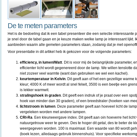
De te meten parameters
Het is de bedoeling dat ik een tabel presenteer die een selectie interessante
je snel door de tabel gaan en je keuze maken welke lamp je interessant lijkt. 
aanbieden waarin alle gemeten parameters staan, zodanig dat je met openoffice 
Voor presentatie in dit artikel heb ik gekozen voor de volgende parameters:
efficiency, in lumen/Watt
. Dit is voor mij de belangrijkste parameter, 
efficienter licht wordt gegenereerd door de lamp. We willen tenslotte da
niet zozeer veel warmte (want dan gebruiken we wel een kachel).
keurtemperatuur in Kelvin
. Dit geeft aan of het een gezellige warme k
kleur; 4000 K of meer wordt al snel felwit, 3500 is een beetje een gr
is lekker warmwit.
stralingshoek in graden
. Dit geeft een indruk of je praat over een spo
hoek van minder dan 30 graden), of een breedstraler (hoeken van mee
lichtstroom in lumen
. Deze parameter geeft aan hoeveel licht de lamp
vergeleken worden met andere lampen.
CRI-Ra
. Een kleurweergave index. Dit geeft aan oin hoeverre het licht 
natuurgetrouw weer te geven. Des te hoger dit getal, des te beter de 
weergegeven worden. 100 is maximaal. Een waarde van 80 wordt geh
(boek lezen, alledaags gebruik binnenshuis). Voor specifieke werkomg