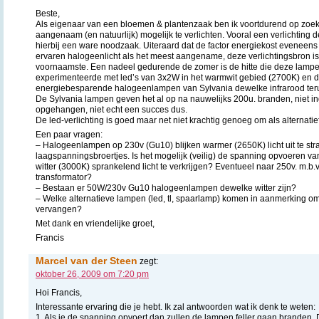
Beste,
Als eigenaar van een bloemen & plantenzaak ben ik voortdurend op zoe
aangenaam (en natuurlijk) mogelijk te verlichten. Vooral een verlichting d
hierbij een ware noodzaak. Uiteraard dat de factor energiekost eveneens
ervaren halogeenlicht als het meest aangename, deze verlichtingsbron i
voornaamste. Een nadeel gedurende de zomer is de hitte die deze lampen 
experimenteerde met led’s van 3x2W in het warmwit gebied (2700K) en d
energiebesparende halogeenlampen van Sylvania dewelke infrarood teru
De Sylvania lampen geven het al op na nauwelijks 200u. branden, niet ing
opgehangen, niet echt een succes dus.
De led-verlichting is goed maar net niet krachtig genoeg om als alternatie
Een paar vragen:
– Halogeenlampen op 230v (Gu10) blijken warmer (2650K) licht uit te str
laagspanningsbroertjes. Is het mogelijk (veilig) de spanning opvoeren v
witter (3000K) sprankelend licht te verkrijgen? Eventueel naar 250v. m.b
transformator?
– Bestaan er 50W/230v Gu10 halogeenlampen dewelke witter zijn?
– Welke alternatieve lampen (led, tl, spaarlamp) komen in aanmerking 
vervangen?
Met dank en vriendelijke groet,
Francis
Marcel van der Steen
zegt:
oktober 26, 2009 om 7:20 pm
Hoi Francis,
Interessante ervaring die je hebt. Ik zal antwoorden wat ik denk te weten:
1. Als je de spanning opvoert dan zullen de lampen feller gaan branden. D