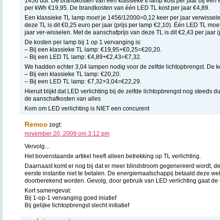
1456 uur. De brandkosten van een klassieke tl lamp kost per jaar bij een 
per kWh €19,95. De brandkosten van één LED TL kost per jaar €4,89.
Een klassieke TL lamp moet je 1456/12000=0,12 keer per jaar verwissele
deze TL is dit €0,25 euro per jaar (prijs per lamp €2,10). Één LED TL mo
jaar ver-wisselen. Met de aanschafprijs van deze TL is dit €2,43 per jaar (
De kosten per lamp bij 1 op 1 vervanging is:
– Bij een klassieke TL lamp: €19,95+€0,25=€20,20.
– Bij een LED TL lamp: €4,89+€2,43=€7,32.
We hadden echter 3,04 lampen nodig voor de zelfde lichtopbrengst. De kost
– Bij een klassieke TL lamp: €20,20.
– Bij een LED TL lamp: €7,32×3,04=€22,29.
Hieruit blijkt dat LED verlichting bij de zelfde lichtopbrengst nog steeds du
de aanschafkosten van alles
Kom om LED verlichting is NIET een concurent
Remco
zegt:
november 20, 2009 om 3:12 pm
Vervolg…
Het bovenstaande artikel heeft alleen betrekking op TL verlichting.
Daarnaast komt er nog bij dat er meer blindstroom gegenereerd wordt, de
eerste instantie niet te betalen. De energiemaatschappij betaald deze we
doorberekend worden. Gevolg, door gebruik van LED verlichting gaat de
Kort samengevat:
Bij 1-op-1 vervanging goed iniatief
Bij gelijke lichtopbrengst slecht initiatief