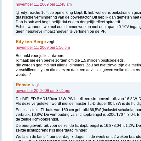
november 11, 2009 om 11:48 am
@ Edy, reactie 164. Je opmerking klopt. Ik heb wel eens piekstromen gez
drastische vermindering van de powerfactor. Dit heb ik dan gemeten met
Dan is ook wel begrijpelijk dat er een dergelijk effect optreedt.
Echter wanneer we met een dimmer werken met een aparte 0-10V ingang,
geen negatieve impact hoeven te vertonen op de PF.
Edy ten Berge
zegt:
november 11, 2009 om 1:50 pm
Bedankt voor jullie antwoord.
Ik maak me een beetje zorgen om die 1,5 miljoen postcodeleds.
die worden gedimd met allerlei dimmers. Zou het niet zinvol zijn die meti
verschillende typen dimmers en dan een advies uitgeven welke dimmer
worden?
Remco
zegt:
november 20, 2009 om 3:01 pm
De IMPLED SMD150cm-18W-PW heeft een stroomverbruik van 16,8 W. De 
Als deze vergeleken wordt met de master TL-D Super 80 58W is de huidi
Een klassieke TL buis van 150 cm gebruikt 68,5W (inclusief schakelappa
verbruikt 16,8W. De verhouding van lichtopbrengst is 5200/1707=3,04. Er
de zelfde licht-opbrengst.
De energieverbruik voor de zelfde lichtopbrengst is 16,8×3,04=51,2W. De
zelfde lichtopbrengst is inderdaad minder.
We laten de lamp 4 uur per dag, 7 dagen in de week en 52 weken brande