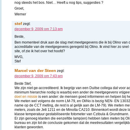
nog steeds het bos. Niet… Heeft u nog tips, suggesties ?
Groet,
Werner
stef
zegt:
december 9, 2009 om 7:13 pm
Beste,
Ben momenteel druk aan de slag met meetgegevens die ik bij Olino van de
accreditatie van de meetgegevens geregeld bij Olino. Ik vind hier zo snel
site, of zie ik het over het hoofd?
MVG,
Stef
Marcel van der Steen
zegt:
december 9, 2009 om 7:43 pm
Beste Stef,
We zijn niet ge-accrediteerd. Ik begrijp van een Duitse collega dat voor a
minimum hierarchie nodig is waarbij een ander de meetgegevens vrijgeeft.
doel en missie
is een ander: de mensen goed informeren en helpen bij he
We meten wel volgens de norm LM-79, en OliNo is bezig NEN- EN 13032
name op de CCT meting, de rest is al gelijk aan de LM-79). We meten me
meters, zoals de Jeti 1211 en de Minolta CA210. Binnenkort wordt deze l
klasse temperatuur gestabiliseerde fotometer van Czibula & Grundmann.
Er zijn genoeg klanten die eenzelfde lamp(en) hebben laten meten bij Ol
bureau en zijn tot de conclusie gekomen dat de meetresultaten vergelijkbaa
klanten geworden.