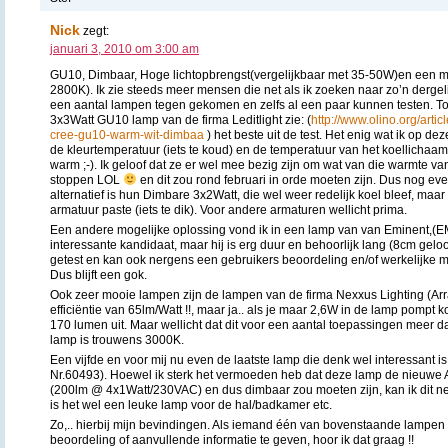
Nick
zegt:
januari 3, 2010 om 3:00 am
GU10, Dimbaar, Hoge lichtopbrengst(vergelijkbaar met 35-50W)en een m
2800K). Ik zie steeds meer mensen die net als ik zoeken naar zo’n dergeli
een aantal lampen tegen gekomen en zelfs al een paar kunnen testen. T
3x3Watt GU10 lamp van de firma Leditlight zie: (
http://www.olino.org/artic
cree-gu10-warm-wit-dimbaa
) het beste uit de test. Het enig wat ik op d
de kleurtemperatuur (iets te koud) en de temperatuur van het koellichaam
warm ;-). Ik geloof dat ze er wel mee bezig zijn om wat van die warmte van
stoppen LOL
en dit zou rond februari in orde moeten zijn. Dus nog e
alternatief is hun Dimbare 3x2Watt, die wel weer redelijk koel bleef, maar 
armatuur paste (iets te dik). Voor andere armaturen wellicht prima.
Een andere mogelijke oplossing vond ik in een lamp van van Eminent,(
interessante kandidaat, maar hij is erg duur en behoorlijk lang (8cm geloo
getest en kan ook nergens een gebruikers beoordeling en/of werkelijke 
Dus blijft een gok.
Ook zeer mooie lampen zijn de lampen van de firma Nexxus Lighting (Ar
efficiëntie van 65lm/Watt !!, maar ja.. als je maar 2,6W in de lamp pompt 
170 lumen uit. Maar wellicht dat dit voor een aantal toepassingen meer 
lamp is trouwens 3000K.
Een vijfde en voor mij nu even de laatste lamp die denk wel interessant is
Nr.60493). Hoewel ik sterk het vermoeden heb dat deze lamp de nieuwe 
(200lm @ 4x1Watt/230VAC) en dus dimbaar zou moeten zijn, kan ik dit ne
is het wel een leuke lamp voor de hal/badkamer etc.
Zo,.. hierbij mijn bevindingen. Als iemand één van bovenstaande lampen i
beoordeling of aanvullende informatie te geven, hoor ik dat graag !!