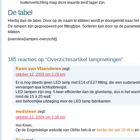
buitenverlichting mag deze waarde best lager zijn.
De tabel
Hierbij dan de tabel. Door op de naam te klikken wordt je doorgelinkt naar het o
De lampen zijn gegroepeerd per fittingtype. Sorteren kan door op de paramet
klikken.
[overview{lampen-overzicht}]
185 reacties op “Overzichtsartikel lampmetingen”
Koen van Vlaenderen
zegt:
oktober 12, 2009 om 2:29 pm
Er is nog steeds geen LED lamp met E14 of E27 fitting, die een ouderwet
vervangen qua lichtopbrengst.
LED lampen zijn ong. 5 keer efficienter dan de gloeilamp, dus is het wa
rond de 15 à 20 watt:
een behoorlijke uitdaging voor de LED lamp fabrikanten.
mvdsteen
zegt:
oktober 12, 2009 om 2:38 pm
Hoi Koen,
Op de Engelstalige website van OliNo heb ik er
eentje die wel 20 W is
en 
Tom