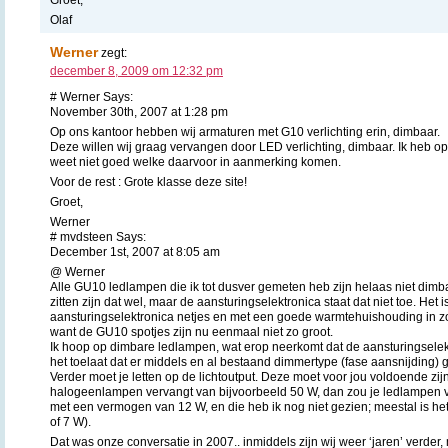
Olaf
Werner
zegt:
december 8, 2009 om 12:32 pm
# Werner Says:
November 30th, 2007 at 1:28 pm
Op ons kantoor hebben wij armaturen met G10 verlichting erin, dimbaar.
Deze willen wij graag vervangen door LED verlichting, dimbaar. Ik heb op 
weet niet goed welke daarvoor in aanmerking komen.
Voor de rest : Grote klasse deze site!
Groet,
Werner
# mvdsteen Says:
December 1st, 2007 at 8:05 am
@ Werner
Alle GU10 ledlampen die ik tot dusver gemeten heb zijn helaas niet dimb
zitten zijn dat wel, maar de aansturingselektronica staat dat niet toe. Het
aansturingselektronica netjes en met een goede warmtehuishouding in zo
want de GU10 spotjes zijn nu eenmaal niet zo groot.
Ik hoop op dimbare ledlampen, wat erop neerkomt dat de aansturingselek
het toelaat dat er middels en al bestaand dimmertype (fase aansnijding)
Verder moet je letten op de lichtoutput. Deze moet voor jou voldoende zij
halogeenlampen vervangt van bijvoorbeeld 50 W, dan zou je ledlampen
met een vermogen van 12 W, en die heb ik nog niet gezien; meestal is het
of 7 W).
Dat was onze conversatie in 2007.. inmiddels zijn wij weer ‘jaren’ verder