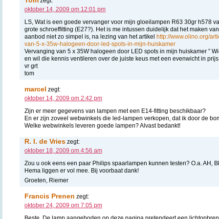
zegt:
oktober 14, 2009 om 12:01 pm
LS, Wat is een goede vervanger voor mijn gloeilampen R63 30gr h578 va
grote schroeffitting (E27?). Het is me intussen duidelijk dat het maken van
aanbod niet zo simpel is, na lezing van het artikel
http://www.olino.org/ar
van-5-x-35w-halogeen-door-led-spots-in-mijn-huiskamer
Vervanging van 5 x 35W halogeen door LED spots in mijn huiskamer ” Wie
en wil die kennis ventileren over de juiste keus met een evenwicht in prijs
vr grt
tom
marcel
zegt:
oktober 14, 2009 om 2:42 pm
Zijn er meer gegevens van lampen met een E14-fitting beschikbaar?
En er zijn zoveel webwinkels die led-lampen verkopen, dat ik door de bom
Welke webwinkels leveren goede lampen? Alvast bedankt!
R. I. de Vries
zegt:
oktober 18, 2009 om 4:56 am
Zou u ook eens een paar Philips spaarlampen kunnen testen? O.a. AH, B
Hema liggen er vol mee. Bij voorbaat dank!
Groeten, Riemer
Francis Prenen
zegt:
oktober 24, 2009 om 7:05 pm
Beste, De lamp aangeboden op deze pagina pretendeert een lichtopbren