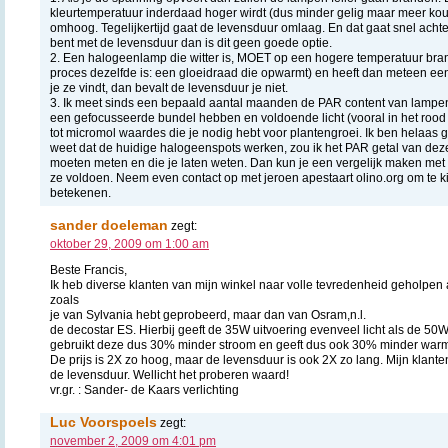
kleurtemperatuur inderdaad hoger wirdt (dus minder gelig maar meer koudw
omhoog. Tegelijkertijd gaat de levensduur omlaag. En dat gaat snel achteru
bent met de levensduur dan is dit geen goede optie.
2. Een halogeenlamp die witter is, MOET op een hogere temperatuur bra
proces dezelfde is: een gloeidraad die opwarmt) en heeft dan meteen een
je ze vindt, dan bevalt de levensduur je niet.
3. Ik meet sinds een bepaald aantal maanden de PAR content van lampe
een gefocusseerde bundel hebben en voldoende licht (vooral in het roo
tot micromol waardes die je nodig hebt voor plantengroei. Ik ben helaas 
weet dat de huidige halogeenspots werken, zou ik het PAR getal van d
moeten meten en die je laten weten. Dan kun je een vergelijk maken met 
ze voldoen. Neem even contact op met jeroen apestaart olino.org om te k
betekenen.
sander doeleman
zegt:
oktober 29, 2009 om 1:00 am
Beste Francis,
Ik heb diverse klanten van mijn winkel naar volle tevredenheid geholpen
zoals
je van Sylvania hebt geprobeerd, maar dan van Osram,n.l.
de decostar ES. Hierbij geeft de 35W uitvoering evenveel licht als de 50W
gebruikt deze dus 30% minder stroom en geeft dus ook 30% minder warm
De prijs is 2X zo hoog, maar de levensduur is ook 2X zo lang. Mijn klante
de levensduur. Wellicht het proberen waard!
vr.gr. : Sander- de Kaars verlichting
Luc Voorspoels
zegt:
november 2, 2009 om 4:01 pm