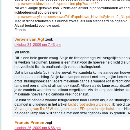
http://www.elektrozine.be/ez/producten.php?scat=439
Na wat Google getokkel kon ik zelfs een artikel in pdf downloaden waar 
lichtopbrengst zou presteren?
http://www.easyfairs.com/shows/741/ExpoNews_HavellsSylvania2_NL.pd
Mag ik dit beschouwen als dubbel zoveel als een standaard halogeen?
Alvast bedankt voor uw raad,
Francis
Jeroen van Agt
zegt:
oktober 24, 2009 om 7:43 pm
@Francis,
Dit is een hele goede vraag. Als je de lichtopbrengst wilt vergelijken dan
te werken met lumen. Lumen is een maat voor de hoeveelheid licht die ui
hoeveelheid licht is onafhankelijk van de stralingshoek.
Dat is bij candela (cd) niet het geval. Met candela kun je aangeven hoevee
een bepaalde richting. Als je twee lampen neemt met een gelijke lumen o
grote stralingshoek een lagere maximale candela waarde (dit is recht o
lamp met een smalle stralingshoek (spot). Alleen als de lamp exact dezel
je de candela waarden met elkaar vergelijken. Als de lamp een kleine str
maximale hoeveelheid candela veel hoger zijn.
Je kunt de candela waarde terugrekenen naar Lumen als je de stralings
dat moet is uitgelegd in het artikel
Licht grootheden uitgelegd
. Ik heb dit 
Vervanging van 5 x 35W halogeen door LED spots in mijn huiskamer
. Hi
halogeen lamp van 570 candela met een stralingshoek van 35 graden 166 
Francis Prenen
zegt:
oktober 26, 2009 om 6:56 pm