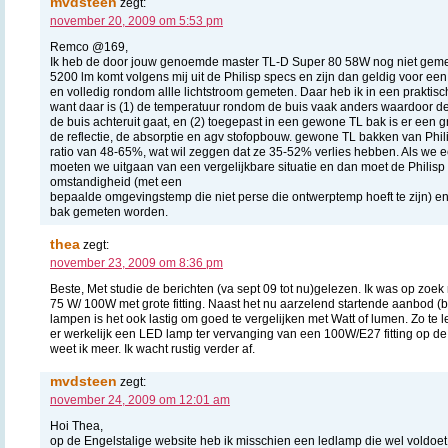
mvdsteen
zegt:
november 20, 2009 om 5:53 pm
Remco @169,
Ik heb de door jouw genoemde master TL-D Super 80 58W nog niet gem
5200 lm komt volgens mij uit de Philisp specs en zijn dan geldig voor een
en volledig rondom allle lichtstroom gemeten. Daar heb ik in een praktisc
want daar is (1) de temperatuur rondom de buis vaak anders waardoor de e
de buis achteruit gaat, en (2) toegepast in een gewone TL bak is er een gr
de reflectie, de absorptie en agv stofopbouw. gewone TL bakken van Phil
ratio van 48-65%, wat wil zeggen dat ze 35-52% verlies hebben. Als we e
moeten we uitgaan van een vergelijkbare situatie en dan moet de Philisp
omstandigheid (met een
bepaalde omgevingstemp die niet perse die ontwerptemp hoeft te zijn) en
bak gemeten worden.
thea
zegt:
november 23, 2009 om 8:36 pm
Beste, Met studie de berichten (va sept 09 tot nu)gelezen. Ik was op zoek
75 W/ 100W met grote fitting. Naast het nu aarzelend startende aanbod
lampen is het ook lastig om goed te vergelijken met Watt of lumen. Zo te 
er werkelijk een LED lamp ter vervanging van een 100W/E27 fitting op de
weet ik meer. Ik wacht rustig verder af.
mvdsteen
zegt:
november 24, 2009 om 12:01 am
Hoi Thea,
op de Engelstalige website heb ik misschien een ledlamp die wel voldoet