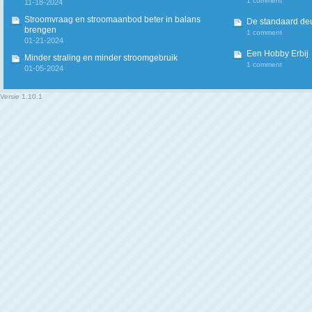
1 comment
11-18-2024
Stroomvraag en stroomaanbod beter in balans
De standaard deur
brengen
1 comment
01-21-2024
Een Hobby Erbij
Minder straling en minder stroomgebruik
1 comment
01-05-2024
Versie
1.10.1