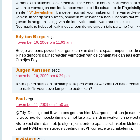
verder extra artikelen, ook helemaal mee eens. Ik heb zelfs al tweemaal
weten te vervangen met led lampen van Line Lite (staan op de Engelstalig
en de
7 W downlighter
. Ik moet er nog tijd voor maken om hiervan artikelt
komen. Ik schrijf met succes, omdat ik ze vervangen heb. Ondanks dat ze w
geven, is hetgeen ik krijg van de leds voldoende, vandaar met succes.
Nogmaals je hebt gelijk, ik moet alleen de tijd vinden (als parttimer) en ik
Edy ten Berge
zegt:
november 10, 2009 om 11:03 am
Heb je wel eens powerfaktor gemeten van dimbare spaarlampen met de 
Ik heb gehoord,dat het reactief vermogen van de combinatie dan pas echt d
Groetjes Edy
Jurgen Aertssen
zegt:
november 10, 2009 om 6:29 pm
Ik sta op het punt een tafellamp te kopen waar 3x 40 Watt G9 halogeenl
alternatief is voor deze lampen te bedenken?
Paul
zegt:
november 11, 2009 om 1:58 am
@Edy: Dat is geloof ik wel eens gedaan hier. Maargoed, dat kun je natuurl
je weet hoe de meeste dimmers met fase-aansnijding werken en je weet w
Als je veel dimt, dan heb je eigenlijk meerdere apart te schakelen kleiner
dat met PWM en een goede voeding met PF correctie te schakelen is.
mvdsteen
zegt: