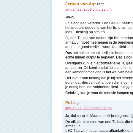
Jeroen van Agt
zegt:
januari 22, 2009 om 5:22 pm
@Pol,
Er is nog een verschil. Een Led-TL heeft 
het grootste gedeelte van het licht recht 
leds 1 richting op stralen.
Bij een TL, die van nature zijn licht rondo
armatuur moet meenemen in de berekening
armatuur goed verlicht wordt (dat licht ko
Dus om het helemaal eerlijk te houden mo
echte lumen output te bepalen. Dat is ook
Overigens kun je niet zomaar elke TL g
armaturen. Dit komt omdat de totale lume
een kantoor omgeving is het wel van belan
Het is dus van belang dat je bij het berek
eulumdat files van de lampen die je op het
je nodig hebt om voldoende licht te krijge
Gelukkig kun je voor de meeste lampen op
Pol
zegt:
januari 22, 2009 om 6:32 pm
Ja, dat snap ik. Maar dan zit je volgens m
De efficiëntie meten van een TL buis die in
armatuur.
LED-TL’s zijn niet armatuurafhankelijk omd