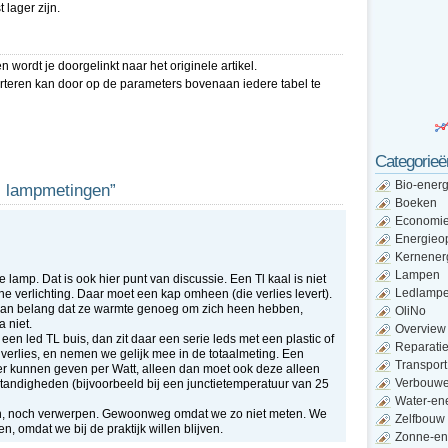
lager zijn.
 wordt je doorgelinkt naar het originele artikel.
orteren kan door op de parameters bovenaan iedere tabel te
Categorieë
Bio-energ
el lampmetingen”
Boeken
Economi
Energieo
Kernener
Lampen
lamp. Dat is ook hier punt van discussie. Een Tl kaal is niet
Ledlamp
he verlichting. Daar moet een kap omheen (die verlies levert).
 van belang dat ze warmte genoeg om zich heen hebben,
OliNo
a niet.
Overview
een led TL buis, dan zit daar een serie leds met een plastic of
Reparati
verlies, en nemen we gelijk mee in de totaalmeting. Een
Transport
er kunnen geven per Watt, alleen dan moet ook deze alleen
Verbouw
andigheden (bijvoorbeeld bij een junctietemperatuur van 25
Water-en
jven, noch verwerpen. Gewoonweg omdat we zo niet meten. We
Zelfbouw
, omdat we bij de praktijk willen blijven.
Zonne-en