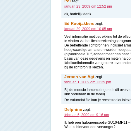
Pol
zegt:
januari 23, 2009 om 12:52 pm
ok, hartelijk dank
Ed Rooijakkers
zegt:
januari 29, 2009 om 10:05 am
Veel informatie met betrekking tot de effect
te vinden via het lichtberekeningsprogra
De betreffende lichtbronnen inclusief arm
hoogwaardige armaturen worden toegepast 
(bijvoorbeeld TL5)zonder meer haalbaar. Wi
basis van deze gegevens en meten na opleve
fabrikantinformatie van grotere leverancie
bij de lichtbron te kiezen.
Jeroen van Agt
zegt:
februari 1, 2009 om 12:29 pm
Bij de meeste lampmetingen uit dit overzi
link onderaan in de tabel).
De eulumdat file kun je rechtstreeks inle
Delphine
zegt:
februari 5, 2009 om 9:16 am
Ik heb een halogeenspotje GU10-MR11 –
Weet u hiervoor een vervanger?