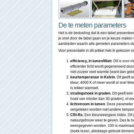
De te meten parameters
Het is de bedoeling dat ik een tabel presentee
je snel door de tabel gaan en je keuze maken we
aanbieden waarin alle gemeten parameters staan
Voor presentatie in dit artikel heb ik gekozen
efficiency, in lumen/Watt
. Dit is voor 
efficienter licht wordt gegenereerd door
niet zozeer veel warmte (want dan geb
keurtemperatuur in Kelvin
. Dit geeft 
kleur; 4000 K of meer wordt al snel fe
is lekker warmwit.
stralingshoek in graden
. Dit geeft een
hoek van minder dan 30 graden), of ee
lichtstroom in lumen
. Deze parameter 
vergeleken worden met andere lampen
CRI-Ra
. Een kleurweergave index. Dit g
natuurgetrouw weer te geven. Des te ho
weergegeven worden. 100 is maximaal
(boek lezen, alledaags gebruik binnen