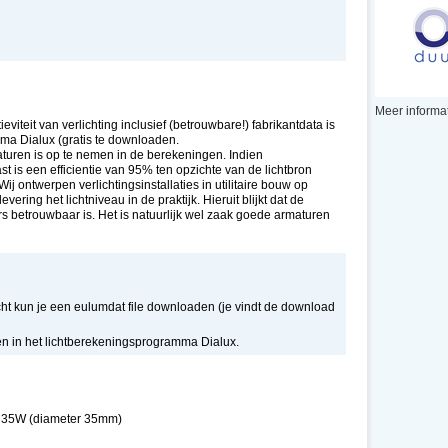
Meer informat
ieviteit van verlichting inclusief (betrouwbare!) fabrikantdata is
mma Dialux (gratis te downloaden.
aturen is op te nemen in de berekeningen. Indien
is een efficientie van 95% ten opzichte van de lichtbron
j ontwerpen verlichtingsinstallaties in utilitaire bouw op
ring het lichtniveau in de praktijk. Hieruit blijkt dat de
rs betrouwbaar is. Het is natuurlijk wel zaak goede armaturen
cht kun je een eulumdat file downloaden (je vindt de download
zen in het lichtberekeningsprogramma Dialux.
 35W (diameter 35mm)