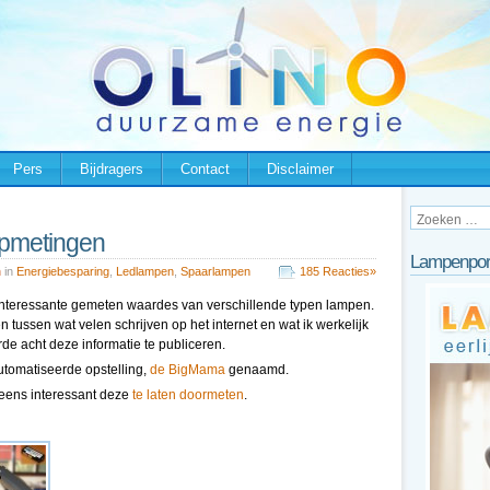
Pers
Bijdragers
Contact
Disclaimer
mpmetingen
Lampenpor
n
in
Energiebesparing
,
Ledlampen
,
Spaarlampen
185 Reacties»
an interessante gemeten waardes van verschillende typen lampen.
ten tussen wat velen schrijven op het internet en wat ik werkelijk
de acht deze informatie te publiceren.
tomatiseerde opstelling,
de BigMama
genaamd.
n eens interessant deze
te laten doormeten
.