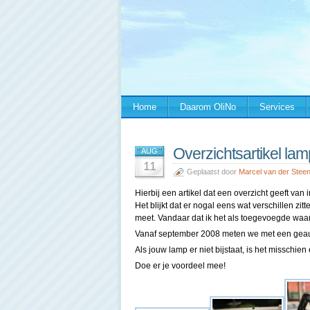
Home
Daarom OliNo
Services
Overzichtsartikel la
AUG
11
Geplaatst door
Marcel van der Stee
Hierbij een artikel dat een overzicht geeft v
Het blijkt dat er nogal eens wat verschillen zit
meet. Vandaar dat ik het als toegevoegde waar
Vanaf september 2008 meten we met een geau
Als jouw lamp er niet bijstaat, is het misschie
Doe er je voordeel mee!