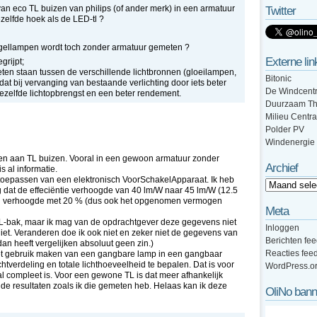
n eco TL buizen van philips (of ander merk) in een armatuur
Twitter
ezelfde hoek als de LED-tl ?
 kogellampen wordt toch zonder armatuur gemeten ?
Externe lin
grijpt;
ten staan tussen de verschillende lichtbronnen (gloeilampen,
Bitonic
at bij vervanging van bestaande verlichting door iets beter
De Windcentr
zelfde lichtopbrengst en een beter rendement.
Duurzaam Th
Milieu Centra
Polder PV
Windenergie
en aan TL buizen. Vooral in een gewoon armatuur zonder
Archief
s al informatie.
oepassen van een elektronisch VoorSchakelApparaat. Ik heb
dat de effeciëntie verhoogde van 40 lm/W naar 45 lm/W (12.5
eid verhoogde met 20 % (dus ook het opgenomen vermogen
Meta
TL-bak, maar ik mag van de opdrachtgever deze gegevens niet
Inloggen
 niet. Veranderen doe ik ook niet en zeker niet de gegevens van
Berichten fe
an heeft vergelijken absoluut geen zin.)
Reacties fee
 het gebruik maken van een gangbare lamp in een gangbaar
tverdeling en totale lichthoeveelheid te bepalen. Dat is voor
WordPress.o
l compleet is. Voor een gewone TL is dat meer afhankelijk
de resultaten zoals ik die gemeten heb. Helaas kan ik deze
OliNo bann