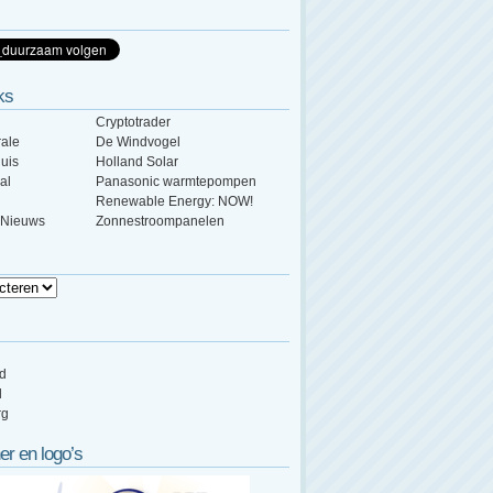
ks
Cryptotrader
ale
De Windvogel
uis
Holland Solar
al
Panasonic warmtepompen
Renewable Energy: NOW!
 Nieuws
Zonnestroompanelen
ed
d
rg
er en logo’s