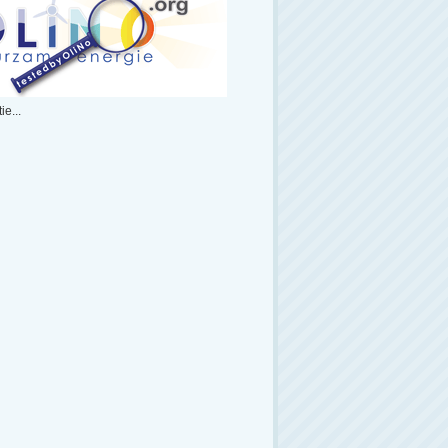
ie...