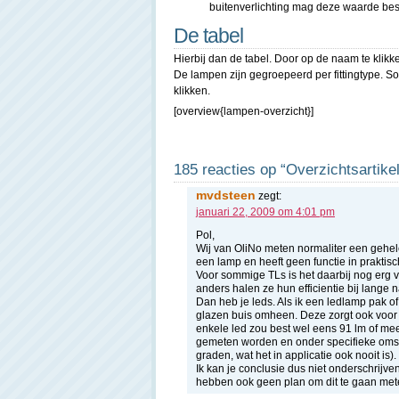
buitenverlichting mag deze waarde best 
De tabel
Hierbij dan de tabel. Door op de naam te klikken
De lampen zijn gegroepeerd per fittingtype. S
klikken.
[overview{lampen-overzicht}]
185 reacties op “Overzichtsartik
mvdsteen
zegt:
januari 22, 2009 om 4:01 pm
Pol,
Wij van OliNo meten normaliter een gehele 
een lamp en heeft geen functie in praktisc
Voor sommige TLs is het daarbij nog erg
anders halen ze hun efficientie bij lange n
Dan heb je leds. Als ik een ledlamp pak of 
glazen buis omheen. Deze zorgt ook voor 
enkele led zou best wel eens 91 lm of me
gemeten worden en onder specifieke omst
graden, wat het in applicatie ook nooit is).
Ik kan je conclusie dus niet onderschri
hebben ook geen plan om dit te gaan meten