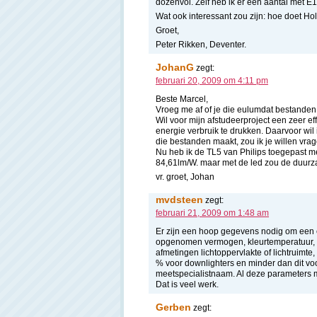
dozenvol. Zelf heb ik er een aantal met E14 
Wat ook interessant zou zijn: hoe doet Hol
Groet,
Peter Rikken, Deventer.
JohanG
zegt:
februari 20, 2009 om 4:11 pm
Beste Marcel,
Vroeg me af of je die eulumdat bestanden 
Wil voor mijn afstudeerproject een zeer ef
energie verbruik te drukken. Daarvoor wil 
die bestanden maakt, zou ik je willen vra
Nu heb ik de TL5 van Philips toegepast m
84,61lm/W. maar met de led zou de duu
vr. groet, Johan
mvdsteen
zegt:
februari 21, 2009 om 1:48 am
Er zijn een hoop gegevens nodig om een eu
opgenomen vermogen, kleurtemperatuur, l
afmetingen lichtoppervlakte of lichtruimte
% voor downlighters en minder dan dit v
meetspecialistnaam. Al deze parameters m
Dat is veel werk.
Gerben
zegt: