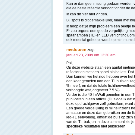
Kan er dan geen meting gedaan worden va
die de beste reflectie vertoont onder de d
Ik kan dit hier niet vinden.
Bij spots is dit gemakkelijker, maar met
Ik hoop dat je mijn probleem een beetje be
Er zou ergens een goede vergelijking moe
spaarlampen (TL) en LED verlichting), omd
ook meestal gehoopt wordt op minimum de
mvdsteen
zegt:
januari 23, 2009 om 12:20 am
Pol,
Op deze website staan een aantal meting
reflector en met een spoel als ballast. Dat i
Dan kunnen we het nog hebben over het t
een keer gemeten aan een TL buis en zag 
% meer), en dat de totale lichthoeveelh
verhoogde wat, ongeveer 7.5 %).
Verder is die 40 lm/Watt gemeten in een 
publiceren in een artikel. (Dus doe ik dat
deze opdrachtgever zelf gebruiken, want d
Een goede vergelijking is mijns inziens
armatuur en deze dan gebruiken om de lich
led-TL eenvoudig, omdat de buis op zich a
van de TL-bak, en in deze comment zie je 
specifieke resultaten niet publiceren.