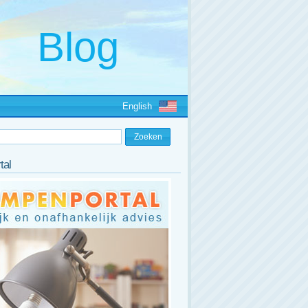
English
tal