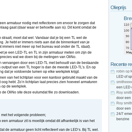
Olieprijs
Bre
geen armatuur nodig met reflectoren om ervoor te zorgen dat
omlaag gaat (daar waar er behoefte aan is). Dit komt omdat de
m straalt, moet dat wel. Vandaar dat je bij een TL wel de
. Je hebt er immers niets aan dat de binnenkant van je
mt immers niet meer op het bureau wat onder de TL staat).
et je een LED-TL en TL in zijn armatuur meten om zijn de
 precies wat we doen bij de metingen van OliNo.
aan vervangen door een LED-TL met behoudt van de bestaande
Recente re
n output van een TL hoger is dan de meeste LED-TL’s. En op
robin
op
g dat je voldoende lumen op elke werkplek krijgt.
LED of s
enen van het lichtplan voor een kantoor gebruikt maakt van de
 oog hebt. Zo’n lichtplan laat precies zien hoeveel armaturen
smitheee
n op de werkplek.
een LED 
 de OliNo site deze eulumdat file zo downloaden.
Roy smit
door een
Roy smit
door een
24/7 emer
ij met het volgende probleem;
benzine
 een armatuur zit is moeilijk omdat dit afhankelijk is van het
at de armatuur geen licht reflecteert van de LED’s. Bij TL wel.