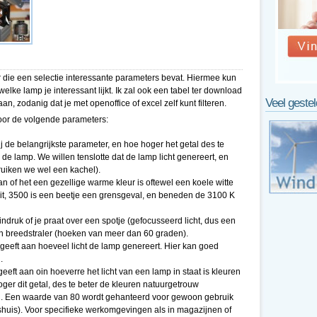
r die een selectie interessante parameters bevat. Hiermee kun
lke lamp je interessant lijkt. Ik zal ook een tabel ter download
Veel geste
, zodanig dat je met openoffice of excel zelf kunt filteren.
 voor de volgende parameters:
mij de belangrijkste parameter, en hoe hoger het getal des te
 de lamp. We willen tenslotte dat de lamp licht genereert, en
ruiken we wel een kachel).
aan of het een gezellige warme kleur is oftewel een koele witte
lwit, 3500 is een beetje een grensgeval, en beneden de 3100 K
 indruk of je praat over een spotje (gefocusseerd licht, dus een
n breedstraler (hoeken van meer dan 60 graden).
geeft aan hoeveel licht de lamp genereert. Hier kan goed
.
eeft aan oin hoeverre het licht van een lamp in staat is kleuren
ger dit getal, des te beter de kleuren natuurgetrouw
. Een waarde van 80 wordt gehanteerd voor gewoon gebruik
shuis). Voor specifieke werkomgevingen als in magazijnen of