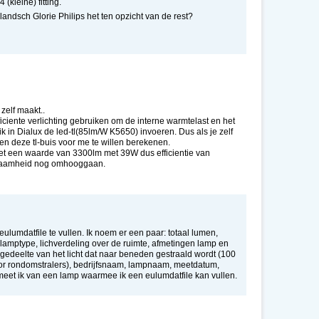
(kleine) fitting.
landsch Glorie Philips het ten opzicht van de rest?
zelf maakt..
ficiente verlichting gebruiken om de interne warmtelast en het
ik in Dialux de led-tl(85lm/W K5650) invoeren. Dus als je zelf
gen deze tl-buis voor me te willen berekenen.
et een waarde van 3300lm met 39W dus efficientie van
rzaamheid nog omhooggaan.
lumdatfile te vullen. Ik noem er een paar: totaal lumen,
amptype, lichverdeling over de ruimte, afmetingen lamp en
, gedeelte van het licht dat naar beneden gestraald wordt (100
oor rondomstralers), bedrijfsnaam, lampnaam, meetdatum,
eet ik van een lamp waarmee ik een eulumdatfile kan vullen.