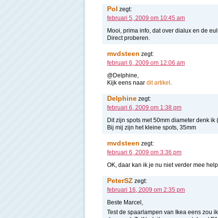
Pol
zegt:
februari 5, 2009 om 10:45 am
Mooi, prima info, dat over dialux en de eul
Direct proberen.
mvdsteen
zegt:
februari 6, 2009 om 12:06 am
@Delphine,
Kijk eens naar
dit artikel
.
Delphine
zegt:
februari 6, 2009 om 1:38 pm
Dit zijn spots met 50mm diameter denk ik 
Bij mij zijn het kleine spots, 35mm
mvdsteen
zegt:
februari 6, 2009 om 3:36 pm
OK, daar kan ik je nu niet verder mee hel
PeterSZ
zegt:
februari 16, 2009 om 2:35 pm
Beste Marcel,
Test de spaarlampen van Ikea eens zou ik 