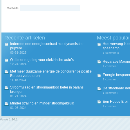
Website
Recente artikelen
Meest populai
Iedereen een energiecontract met dynamische
Hoe vervang ik 
prijzen!
spaarlamp
03-31-2025
5 comments
Oldtimer regeling voor elektrische auto’s
Reparatie Magim
12-24-2024
1 comment
Met meer duurzame energie de concurrentie positie
Energie besparen
Europa verbeteren
1 comment
11-18-2024
Stroomvraag en stroomaanbod beter in balans
De standaard deur
brengen
1 comment
01-21-2024
Een Hobby Erbij
Minder straling en minder stroomgebruik
1 comment
01-05-2024
Versie
1.10.1