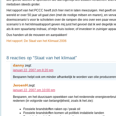
nietsdoen steeds groter.
Het rapport van het PCCC heeft zich hier niet in laten meezuigen. Het geeft 
wereld er over 50 jaar uit gaat zien (met de nodige mitsen en maren), en vervalt
doemscenario’s voor te schotelen over de rampen die ons over een paar eeu
scenario’s in het klimaatrapport geven mij juist het gevoel dat ik wel degelijk 
als ik een spaarlamp indraai, of mijn huis isoleer, of investeer in zuiniger appa
Dus handen uit de mouwen en aanpakken!
Het rapport: De Staat van het Klimaat 2006
8 reacties op “Staat van het klimaat”
danny
zegt:
januari 22, 2007 om 8:20 pm
Besparen helpt ook om minder afhankelijk te worden van olie producere
JeroenH
zegt:
januari 22, 2007 om 10:00 pm
Besparen, en het duurzaam opwekken van het resterende energieverbruik 
redenen (in volgorde van belangrijkheid, zoals ik het zie):
Fossiele brandstoffen raken op / peak oil
Fossiele brandstoffen komen uit politiek instabiele landen