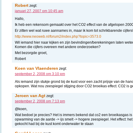
Robert
zegt:
januari 27, 2007 om 10:45 am
Hallo,
Ik heb een rekensom gemaakt over het CO2 effect van de afgelopen 2000 
Er zitten wel wat ruwe aannames in, maar ik kom tot schrikbarende cijfers
http://www.neoweb.nl/forum2/index.php?topic=3573.0
Wil iemand hier naar kijken en zijn bevindingen/berekeningen laten wete
Komen die cijfers overeen met andere onderzoeken?
Met bezorgde groet,
Robert
Koen van Vlaenderen
zegt:
september 2, 2008 om 3:10 pm
Als iemand zijn stukje grond bij de kust voor een zacht prijsje van de hand
opkopen. Wat nou zeespiegel stijging door CO2 broeikas effect. CO2 is g
Jeroen van Agt
zegt:
september 2, 2008 om 7:13 pm
@koen,
Wat bedoel je precies? Het is immers bekend dat co2 een broeikasgas is 
opwarming van de aarde -> ijs smelt -> hogere zeespiegel. Het effect: het 
gekocht had bij de kust komt onderwater te staan