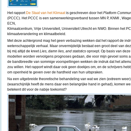
Het rapport
De Staat van het Klimaat
is geschreven door het
Platform Commun
(PCCC). Het PCCC is een samenwerkingsverband tussen MN P, KNMI , Wagen
ECN,
Klimaatcentrum, Vrije Universiteit, Universiteit Utrecht en NWO. Binnen het P
klimaatverandering en klimaatbeleid.
Met deze achtergrond mag het geen verbazing wekken dat het rapport de ind
wetenschappelijk verhaal. Maar onvermijdelijk bestaat een groot deel van deze
bij mij altijd de kreet
Lies, damn lies, and statistics
oproept. Op basis van deze 
modellen worden vervolgens prognoses gedaan, die voor mijn gevoel soms aa
de bandbreedte van sommige voorspellingen wekken de indruk dat het allemaal
zou willen. Het rapport windt daar ook geen doekjes om, en de schrijvers heb
om openheid te geven over de hardheid van hun uitspraken.
Na een uitgebreide theoretische behandeling van wat we zien (extreem weer)
(waarschijnlijk heeft de mens daar een belangrijke hand in gehad), komen we ui
betekent dit voor de nabije toekomst?