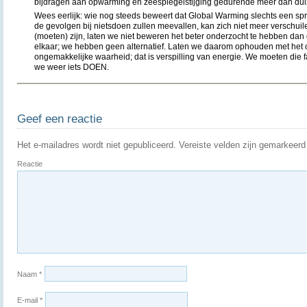
bijdragen aan opwarming en zeespiegelstijging gedurende meer dan du
Wees eerlijk: wie nog steeds beweert dat Global Warming slechts een spro
de gevolgen bij nietsdoen zullen meevallen, kan zich niet meer verschuil
(moeten) zijn, laten we niet beweren het beter onderzocht te hebben da
elkaar; we hebben geen alternatief. Laten we daarom ophouden met het
ongemakkelijke waarheid; dat is verspilling van energie. We moeten die fa
we weer iets DOEN.
Geef een reactie
Het e-mailadres wordt niet gepubliceerd.
Vereiste velden zijn gemarkeer
Reactie
Naam
*
E-mail
*