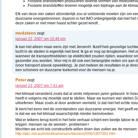
Fossiele brandstoffen produceren diverse vormen van milieuvervu
Fossiele brandstoffen leveren mogelijk een bijdrage aan de klim
Elk van deze vier zaken afzonderlijk zou al voldoende moeten zijn om een 
duurzame energiebronnen, daarom is het IMO onbegrijpelijk dat met he
deze zaken er niet meer haast achter gezet wordt…
mvdsteen
zegt:
januari 22, 2007 om 10:46 pm
Ik kan het alleen maar eens zijn met JeroenH. Ikzelf heb gevoelige luchtw
lucht in de steden is eigenlijk niet best. Ik ga er nog op terugkomen. Het
wanneer de transportmiddelen op elektriciteit zouden rijden, waardoor on
gezonder zou worden. Voor mij is dit ook een belangrijke reden om aan 
(voor transport alsook opwekking). Je ziet meteen de resultaten in je dire
een schonere en duurzame toekomst voor de mensen na je.
Peter
zegt:
januari 23, 2007 om 7:41 am
Het klimaat veranderd zoals dat al sinds miljoenen jaren gebeurd. In ho
heeft is volgens mij moeilijk vast te stellen. Maar we kunnen wel stellen 
uitoefenen. Maar zoals al door anderen vermeld, is dat niet het echte issu
Ik bent het eens met de voorstanders van duurzame energie. Het geeft v
is dat we we het klimaat waarschijnlijk minder beinvloeden.
Wat er telkens terug komt in het hele verhaal schijnt een beetje taboe te z
krijgen: mensen op de wereld+, problemen+
Mochten we echt iets constructiefs willen doen dan zullen we de mensen 
http://abc.net.au/rn/ockhamsrazor/stories/2006/1807002.htm