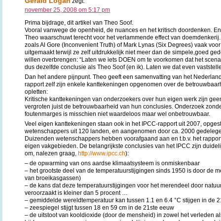
Gerald Logan
zegt:
november 25, 2008 om 5:17 pm
Prima bijdrage, dit artikel van Theo Soof.
Vooral vanwege de openheid, de nuances en het kritisch doordenken. En
Theo waarschuwt terecht voor het verlammende effect van doemdenkerij.
zoals Al Gore (Inconvenient Truth) of Mark Lynas (Six Degrees) vaak v
uitgemaakt terwijl ze zelf uitdrukkelijk niet meer dan de simpele,goed
willen overbrengen: “Laten we iets DOEN om te voorkomen dat het scenari
dus dezelfde conclusie als Theo Soof (en ik). Laten we dat even vaststell
Dan het andere pijnpunt. Theo geeft een samenvatting van het Nederlan
rapport zelf zijn enkele kanttekeningen opgenomen over de betrouwbaar
opletten:
Kritische kanttekeningen van onderzoekers over hun eigen werk zijn geen
vergroten juist de betrouwbaarheid van hun conclusies. Onderzoek zond
foutenmarges is misschien niet waardeloos maar wel onbetrouwbaar.
Veel eigen kanttekeningen staan ook in het IPCC-rapport uit 2007, opge
wetenschappers uit 120 landen, en aangenomen door ca. 2000 gedelege
Duizenden wetenschappers hebben voorafgaand aan en t.b.v. het rappo
eigen vakgebieden. De belangrijkste conclusies van het IPCC zijn duidelijk
om, nalezen graag,
http://www.ipcc.ch
):
– de opwarming van ons aardse klimaatsysteem is onmiskenbaar
– het grootste deel van de temperatuurstijgingen sinds 1950 is door de me
van broeikasgassen)
– de kans dat deze temperatuurstijgingen voor het merendeel door natuur
veroorzaakt is kleiner dan 5 procent …
– gemiddelde wereldtemperatuur kan tussen 1.1 en 6.4 °C stijgen in de 
– zeespiegel stijgt tussen 18 en 59 cm in de 21ste eeuw
– de uitstoot van kooldioxide (door de mensheid) in zowel het verleden al