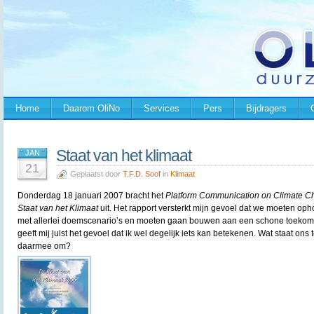
Home
Daarom OliNo
Services
Pers
Bijdragers
Staat van het klimaat
JAN
21
Geplaatst door
T.F.D. Soof
in
Klimaat
Donderdag 18 januari 2007 bracht het
Platform Communication on Climate 
Staat van het Klimaat
uit. Het rapport versterkt mijn gevoel dat we moeten o
met allerlei doemscenario’s en moeten gaan bouwen aan een schone toekoms
geeft mij juist het gevoel dat ik wel degelijk iets kan betekenen. Wat staat o
daarmee om?