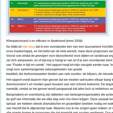
Klimaatscenario’s en effecten in Nederland (knmi 2006)
Nu blijkt uit
mijn blog
dat ik een voorstander ben van een duurzamere inrichtin
onze maatschappij, en het liefst van de hele wereld, maar deze prognoses va
Vooral ook omdat de
gevolgen
voor bijvoorbeeld onze dijken en landbouw erg
zal zich aanpassen, en of dat erg is hangt er van af of je een voorstander ben
van “Fixatie in tijd en ruimte”. Het rapport neigt tot mijn vreugde eerder naar 
zorgt voor samenhangende natuurgebieden van goede
kwaliteit, die leefvoorwaarden bieden aan vele soorten: de blijvers, de nieuw
Het rapport voedt daarom mijn gevoel dat we moeten ophouden elkaar bang te
doemscenario’s en moeten gaan bouwen aan een schone toekomst. De angstp
namelijk, omdat ze het gevoel wordt aangepraat dat alles toch al reddeloos ver
Bangmakerij en overdrijving zijn taktieken van belangenorganisaties die prob
de golf van informatie die we elke dag over ons heen krijgen. Deze aanpak le
spiraal: we hebben steeds dramatischer en gruwelijker beelden nodig om wak
van mezelf dat ik afgestompt raak. Waarom zou ik me zorgen gaan maken; er
alle goede doelen te sponsoren die dat eigenlijk wel zouden verdienen. Dus w