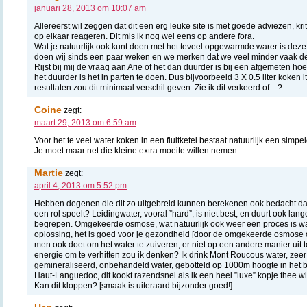
januari 28, 2013 om 10:07 am
Allereerst wil zeggen dat dit een erg leuke site is met goede adviezen, k
op elkaar reageren. Dit mis ik nog wel eens op andere fora.
Wat je natuurlijk ook kunt doen met het teveel opgewarmde warer is deze 
doen wij sinds een paar weken en we merken dat we veel minder vaak de
Rijst bij mij de vraag aan Arie of het dan duurder is bij een afgemeten ho
het duurder is het in parten te doen. Dus bijvoorbeeld 3 X 0.5 liter koken i
resultaten zou dit minimaal verschil geven. Zie ik dit verkeerd of…?
Coine
zegt:
maart 29, 2013 om 6:59 am
Voor het te veel water koken in een fluitketel bestaat natuurlijk een simp
Je moet maar net die kleine extra moeite willen nemen…
Martie
zegt:
april 4, 2013 om 5:52 pm
Hebben degenen die dit zo uitgebreid kunnen berekenen ook bedacht dat 
een rol speelt? Leidingwater, vooral ”hard”, is niet best, en duurt ook la
begrepen. Omgekeerde osmose, wat natuurlijk ook weer een proces is wat
oplossing, het is goed voor je gezondheid [door de omgekeerde osmose 
men ook doet om het water te zuiveren, er niet op een andere manier uit te
energie om te verhitten zou ik denken? Ik drink Mont Roucous water, zeer 
gemineraliseerd, onbehandeld water, gebotteld op 1000m hoogte in het
Haut-Languedoc, dit kookt razendsnel als ik een heel ”luxe” kopje thee wi
Kan dit kloppen? [smaak is uiteraard bijzonder goed!]