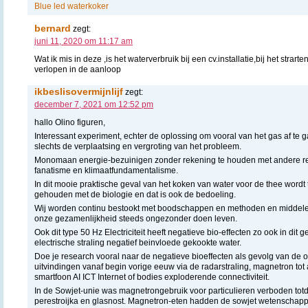
Blue led waterkoker
bernard
zegt:
juni 11, 2020 om 11:17 am
Wat ik mis in deze ,is het waterverbruik bij een cv.installatie,bij het strart
verlopen in de aanloop
ikbeslisovermijnlijf
zegt:
december 7, 2021 om 12:52 pm
hallo Olino figuren,
Interessant experiment, echter de oplossing om vooral van het gas af te
slechts de verplaatsing en vergroting van het probleem.
Monomaan energie-bezuinigen zonder rekening te houden met andere r
fanatisme en klimaatfundamentalisme.
In dit mooie praktische geval van het koken van water voor de thee wordt
gehouden met de biologie en dat is ook de bedoeling.
Wij worden continu bestookt met boodschappen en methoden en middelen
onze gezamenlijkheid steeds ongezonder doen leven.
Ook dit type 50 Hz Electriciteit heeft negatieve bio-effecten zo ook in dit 
electrische straling negatief beinvloede gekookte water.
Doe je research vooral naar de negatieve bioeffecten als gevolg van de 
uitvindingen vanaf begin vorige eeuw via de radarstraling, magnetron to
smartfoon AI ICT Internet of bodies exploderende connectiviteit.
In de Sowjet-unie was magnetrongebruik voor particulieren verboden to
perestroijka en glasnost. Magnetron-eten hadden de sowjet wetenschappe