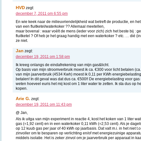
HVD
zegt:
december 7, 2011 om 6:55 pm
En wie keek naar de milieuvriendelijkheid wat betreft de productie, en he
van een fluitketel/waterkoker ?? Allemaal meetellen,
maar bovenal : waar voèlt de mens (ieder voor zich) zich het beste bij : 
fluitketel ? Of heb je het graag handig met een waterkoker ? etc. … dié (i
ze niet.
Jan
zegt:
december 19, 2011 om 1:58 pm
Ik kreeg onlangs de eindafrekening van mijn gas&licht.
Op basis van mijn stroomverbruik moest ik ca. €300 voor licht betalen (ca
van mijn jaarverbruik (4534 Kwh) moest ik 0,11 per KWh energiebelastin
betalen! In dit geval was dat dus ca. €500!! De energiebelasting voor gas 
weten hoeveel euris het mij kost om 1 liter water te zetten. Ik sta dus op he
kopen.
Arie G.
zegt:
december 19, 2011 om 11:43 pm
@ Jan,
Als ik uitga van mijn experiment in reactie 4, kost het koken van 1 liter wat
gas (=1,92 cent) en in een waterkoker 0,11 kWh (=2,53 cent). Als je dagelij
op 12 kuub gas per jaar of 40 kWh op jaarbasis. Dat valt m.i. in het niet t.o
zinvoller om te besparen op verlichting en/of met energiezuinige apparatu
middels isolatie. Het is zeker zinvol om je jaarverbruik per apparaat in k