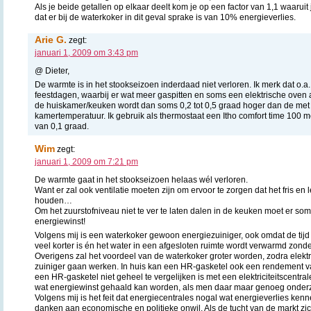
Als je beide getallen op elkaar deelt kom je op een factor van 1,1 waaruit
dat er bij de waterkoker in dit geval sprake is van 10% energieverlies.
Arie G.
zegt:
januari 1, 2009 om 3:43 pm
@ Dieter,
De warmte is in het stookseizoen inderdaad niet verloren. Ik merk dat o.a.
feestdagen, waarbij er wat meer gaspitten en soms een elektrische oven
de huiskamer/keuken wordt dan soms 0,2 tot 0,5 graad hoger dan de met 
kamertemperatuur. Ik gebruik als thermostaat een Itho comfort time 100
van 0,1 graad.
Wim
zegt:
januari 1, 2009 om 7:21 pm
De warmte gaat in het stookseizoen helaas wél verloren.
Want er zal ook ventilatie moeten zijn om ervoor te zorgen dat het fris en 
houden…
Om het zuurstofniveau niet te ver te laten dalen in de keuken moet er 
energiewinst!
Volgens mij is een waterkoker gewoon energiezuiniger, ook omdat de tijd
veel korter is én het water in een afgesloten ruimte wordt verwarmd zond
Overigens zal het voordeel van de waterkoker groter worden, zodra elektri
zuiniger gaan werken. In huis kan een HR-gasketel ook een rendement 
een HR-gasketel niet geheel te vergelijken is met een elektriciteitscentral
wat energiewinst gehaald kan worden, als men daar maar genoeg onderz
Volgens mij is het feit dat energiecentrales nogal wat energieverlies kenn
danken aan economische en politieke onwil. Als de tucht van de markt zi