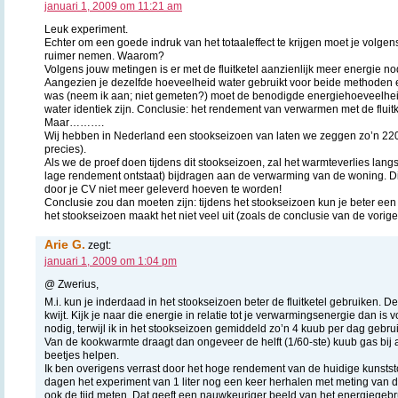
januari 1, 2009 om 11:21 am
Leuk experiment.
Echter om een goede indruk van het totaaleffect te krijgen moet je volge
ruimer nemen. Waarom?
Volgens jouw metingen is er met de fluitketel aanzienlijk meer energie n
Aangezien je dezelfde hoeveelheid water gebruikt voor beide methoden 
was (neem ik aan; niet gemeten?) moet de benodigde energiehoeveelhe
water identiek zijn. Conclusie: het rendement van verwarmen met de fluitke
Maar……….
Wij hebben in Nederland een stookseizoen van laten we zeggen zo’n 220 
precies).
Als we de proef doen tijdens dit stookseizoen, zal het warmteverlies langs
lage rendement ontstaat) bijdragen aan de verwarming van de woning. D
door je CV niet meer geleverd hoeven te worden!
Conclusie zou dan moeten zijn: tijdens het stookseizoen kun je beter een 
het stookseizoen maakt het niet veel uit (zoals de conclusie van de vorige 
Arie G.
zegt:
januari 1, 2009 om 1:04 pm
@ Zwerius,
M.i. kun je inderdaad in het stookseizoen beter de fluitketel gebruiken. De
kwijt. Kijk je naar die energie in relatie tot je verwarmingsenergie dan is 
nodig, terwijl ik in het stookseizoen gemiddeld zo’n 4 kuub per dag gebrui
Van de kookwarmte draagt dan ongeveer de helft (1/60-ste) kuub gas bij
beetjes helpen.
Ik ben overigens verrast door het hoge rendement van de huidige kunststo
dagen het experiment van 1 liter nog een keer herhalen met meting van
ook de tijd meten. Dat geeft een nauwkeuriger beeld van het energiegeb