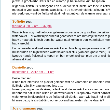
je wat je grootverbruikers zijn en waarop je het meeste kunt besparen.
Ik gebruik zelf thuis ’s morgens een ouderwetse fluitketel om thee te zette
meestal te veel water opzet, want je kunt de hoeveelheid niet aflezen. ’s 
niet verloren, want de fluitketel staat het restant van de warmte weer aan
Sofietje
zegt:
februari 4, 2012 om 10:37 pm
Waar ik hier nog niet heb over gelezen is over alle de gifstoffen die vrijk
waterkoker… er wordt bijvoorbeeld geadviseerd om BPA vrije flessen te 
baby’s maar als je toch eerst het water gaat koken in een waterkoken kome
baby terecht.
En de tweede: wat kost een waterkoker en hoe lang kun je ermee vooruit
huishouden en mijn tweede waterkoker is al stuk (van een goeie merk). 
tweede hands fluitketel te kopen en ben er ook wel van plan om er wel -t
allemaal.Punt.
Danielle
zegt:
december 11, 2012 om 2:11 pm
Beste mensen,
Ik heb met interesse en plezier gelezen wat de voordelen en nadelen van 
fluitketel zijn. Ik vraag me nog iets af…
In een poging te multitasken, zette ik vaak de waterkoker vast aan om me e
herinneren dat ik thee wilde en de waterkoker dus opnieuw moest aanzett
waterkoker. In dit opzicht is de fluitketel efficiënter, want wie haalt het in
hij mee bezig is als dat ding oorverdovend laat weten dat ‘ie klaar is?
Jos graumans
zegt: