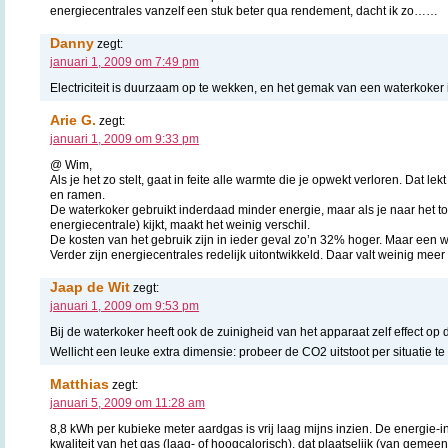
energiecentrales vanzelf een stuk beter qua rendement, dacht ik zo……
Danny
zegt:
januari 1, 2009 om 7:49 pm
Electriciteit is duurzaam op te wekken, en het gemak van een waterkoker i
Arie G.
zegt:
januari 1, 2009 om 9:33 pm
@ Wim,
Als je het zo stelt, gaat in feite alle warmte die je opwekt verloren. Dat l
en ramen.
De waterkoker gebruikt inderdaad minder energie, maar als je naar het to
energiecentrale) kijkt, maakt het weinig verschil.
De kosten van het gebruik zijn in ieder geval zo’n 32% hoger. Maar een wa
Verder zijn energiecentrales redelijk uitontwikkeld. Daar valt weinig meer
Jaap de Wit
zegt:
januari 1, 2009 om 9:53 pm
Bij de waterkoker heeft ook de zuinigheid van het apparaat zelf effect op d
Wellicht een leuke extra dimensie: probeer de CO2 uitstoot per situatie t
Matthias
zegt:
januari 5, 2009 om 11:28 am
8,8 kWh per kubieke meter aardgas is vrij laag mijns inzien. De energie-
kwaliteit van het gas (laag- of hoogcalorisch), dat plaatselijk (van gemee