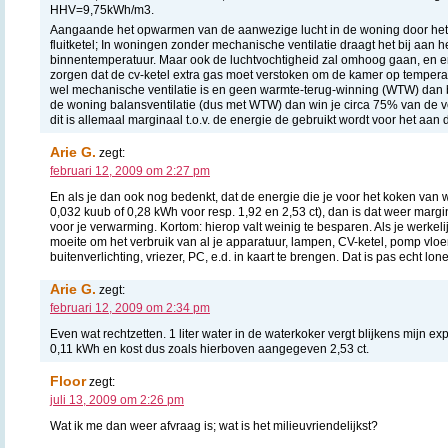
HHV=9,75kWh/m3.
Aangaande het opwarmen van de aanwezige lucht in de woning door het
fluitketel; In woningen zonder mechanische ventilatie draagt het bij aan 
binnentemperatuur. Maar ook de luchtvochtigheid zal omhoog gaan, en er 
zorgen dat de cv-ketel extra gas moet verstoken om de kamer op temper
wel mechanische ventilatie is en geen warmte-terug-winning (WTW) dan be
de woning balansventilatie (dus met WTW) dan win je circa 75% van de v
dit is allemaal marginaal t.o.v. de energie de gebruikt wordt voor het a
Arie G.
zegt:
februari 12, 2009 om 2:27 pm
En als je dan ook nog bedenkt, dat de energie die je voor het koken van wa
0,032 kuub of 0,28 kWh voor resp. 1,92 en 2,53 ct), dan is dat weer margin
voor je verwarming. Kortom: hierop valt weinig te besparen. Als je werkelij
moeite om het verbruik van al je apparatuur, lampen, CV-ketel, pomp vloe
buitenverlichting, vriezer, PC, e.d. in kaart te brengen. Dat is pas echt lon
Arie G.
zegt:
februari 12, 2009 om 2:34 pm
Even wat rechtzetten. 1 liter water in de waterkoker vergt blijkens mijn 
0,11 kWh en kost dus zoals hierboven aangegeven 2,53 ct.
Floor
zegt:
juli 13, 2009 om 2:26 pm
Wat ik me dan weer afvraag is; wat is het milieuvriendelijkst?