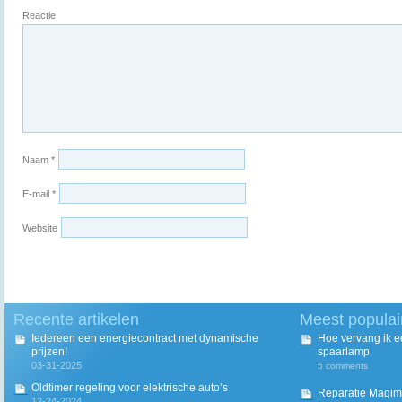
Reactie
Naam
*
E-mail
*
Website
Recente artikelen
Meest populai
Iedereen een energiecontract met dynamische
Hoe vervang ik 
prijzen!
spaarlamp
03-31-2025
5 comments
Oldtimer regeling voor elektrische auto’s
Reparatie Magim
12-24-2024