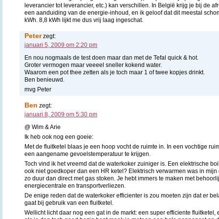
leverancier tot leverancier, etc.) kan verschillen. In België krijg je bij de
een aanduiding van de energie-inhoud, en ik geloof dat dit meestal sch
kWh. 8,8 kWh lijkt me dus vrij laag ingeschat.
Peter
zegt:
januari 5, 2009 om 2:20 pm
En nou nogmaals de test doen maar dan met de Tefal quick & hot.
Groter vermogen maar veeeel sneller kokend water.
Waarom een pot thee zetten als je toch maar 1 of twee kopjes drinkt.
Ben benieuwd.
mvg Peter
Ben
zegt:
januari 8, 2009 om 5:30 pm
@ Wim & Arie
Ik heb ook nog een goeie:
Met de fluitketel blaas je een hoop vocht de ruimte in. In een vochtige ru
een aangename gevoelstemperatuur te krijgen.
Toch vind ik het vreemd dat de waterkoker zuiniger is. Een elektrische boi
ook niet goedkoper dan een HR ketel? Elektrisch verwarmen was in mijn ge
zo duur dan direct met gas stoken. Je hebt immers te maken met behoorlij
energiecentrale en transportverliezen.
De enige reden dat de waterkoker efficienter is zou moeten zijn dat er be
gaat bij gebruik van een fluitketel.
Wellicht licht daar nog een gat in de markt: een super efficiente fluitketel,