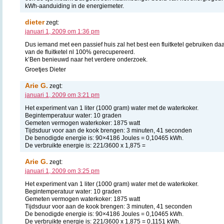
kWh-aanduiding in de energiemeter.
dieter
zegt:
januari 1, 2009 om 1:36 pm
Dus iemand met een passief huis zal het best een fluitketel gebruiken da
van de fluitketel nl 100% gerecupereerd.
k’Ben benieuwd naar het verdere onderzoek.
Groetjes Dieter
Arie G.
zegt:
januari 1, 2009 om 3:21 pm
Het experiment van 1 liter (1000 gram) water met de waterkoker.
Begintemperatuur water: 10 graden
Gemeten vermogen waterkoker: 1875 watt
Tijdsduur voor aan de kook brengen: 3 minuten, 41 seconden
De benodigde energie is: 90×4186 Joules = 0,10465 kWh.
De verbruikte energie is: 221/3600 x 1,875 =
Arie G.
zegt:
januari 1, 2009 om 3:25 pm
Het experiment van 1 liter (1000 gram) water met de waterkoker.
Begintemperatuur water: 10 graden
Gemeten vermogen waterkoker: 1875 watt
Tijdsduur voor aan de kook brengen: 3 minuten, 41 seconden
De benodigde energie is: 90×4186 Joules = 0,10465 kWh.
De verbruikte energie is: 221/3600 x 1,875 = 0,1151 kWh.