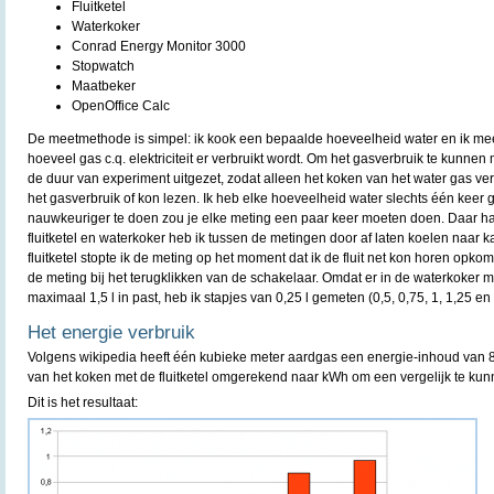
Fluitketel
Waterkoker
Conrad Energy Monitor 3000
Stopwatch
Maatbeker
OpenOffice Calc
De meetmethode is simpel: ik kook een bepaalde hoeveelheid water en ik meet 
hoeveel gas c.q. elektriciteit er verbruikt wordt. Om het gasverbruik te kunnen
de duur van experiment uitgezet, zodat alleen het koken van het water gas ve
het gasverbruik of kon lezen. Ik heb elke hoeveelheid water slechts één keer 
nauwkeuriger te doen zou je elke meting een paar keer moeten doen. Daar had
fluitketel en waterkoker heb ik tussen de metingen door af laten koelen naar 
fluitketel stopte ik de meting op het moment dat ik de fluit net kon horen opkom
de meting bij het terugklikken van de schakelaar. Omdat er in de waterkoker m
maximaal 1,5 l in past, heb ik stapjes van 0,25 l gemeten (0,5, 0,75, 1, 1,25 en 1
Het energie verbruik
Volgens wikipedia heeft één kubieke meter aardgas een energie-inhoud van 8
van het koken met de fluitketel omgerekend naar kWh om een vergelijk te ku
Dit is het resultaat: