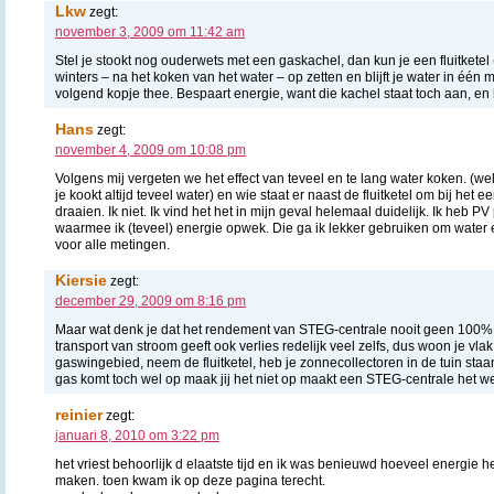
Lkw
zegt:
november 3, 2009 om 11:42 am
Stel je stookt nog ouderwets met een gaskachel, dan kun je een fluitketel (
winters – na het koken van het water – op zetten en blijft je water in één
volgend kopje thee. Bespaart energie, want die kachel staat toch aan, en
Hans
zegt:
november 4, 2009 om 10:08 pm
Volgens mij vergeten we het effect van teveel en te lang water koken. (welk
je kookt altijd teveel water) en wie staat er naast de fluitketel om bij het eers
draaien. Ik niet. Ik vind het het in mijn geval helemaal duidelijk. Ik heb P
waarmee ik (teveel) energie opwek. Die ga ik lekker gebruiken om water e
voor alle metingen.
Kiersie
zegt:
december 29, 2009 om 8:16 pm
Maar wat denk je dat het rendement van STEG-centrale nooit geen 100%
transport van stroom geeft ook verlies redelijk veel zelfs, dus woon je vla
gaswingebied, neem de fluitketel, heb je zonnecollectoren in de tuin staa
gas komt toch wel op maak jij het niet op maakt een STEG-centrale het we
reinier
zegt:
januari 8, 2010 om 3:22 pm
het vriest behoorlijk d elaatste tijd en ik was benieuwd hoeveel energie h
maken. toen kwam ik op deze pagina terecht.