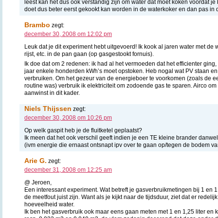
leest kan het dus ook verstandig zijn om water dat moet koken voordat je 
doet dus beter eerst gekookt kan worden in de waterkoker en dan pas in 
Brambo
zegt:
december 30, 2008 om 12:02 pm
Leuk dat je dit experiment hebt uitgevoerd! Ik kook al jaren water met de 
rijst, etc. in de pan gaan (op gasgestookt fornuis).
Ik doe dat om 2 redenen: ik had al het vermoeden dat het efficienter ging,
jaar enkele honderden kWh’s moet opstoken. Heb nogal wat PV staan en 
verbruiken. Om het gezeur van de energieboer te voorkomen (zoals de eer
routine was) verbruik ik elektriciteit om zodoende gas te sparen. Airco om
aanwinst in dit kader.
Niels Thijssen
zegt:
december 30, 2008 om 10:26 pm
Op welk gaspit heb je de fluitketel geplaatst?
Ik meen dat het ook verschil geeft indien je een TE kleine brander danwe
(ivm energie die ernaast ontsnapt ipv over te gaan op/tegen de bodem van 
Arie G.
zegt:
december 31, 2008 om 12:25 am
@ Jeroen,
Een interessant experiment. Wat betreft je gasverbruikmetingen bij 1 en 1,
de meetfout juist zijn. Want als je kijkt naar de tijdsduur, ziet dat er redelij
hoeveelheid water.
Ik ben het gasverbruik ook maar eens gaan meten met 1 en 1,25 liter en 