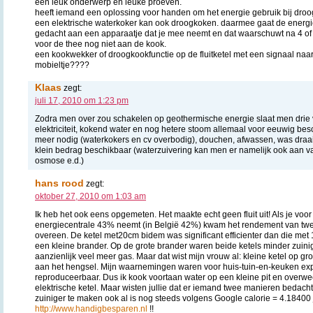
een leuk onderwerp en leuke proeven.
heeft iemand een oplossing voor handen om het energie gebruik bij droo
een elektrische waterkoker kan ook droogkoken. daarmee gaat de energie 
gedacht aan een apparaatje dat je mee neemt en dat waarschuwt na 4 of 
voor de thee nog niet aan de kook.
een kookwekker of droogkookfunctie op de fluitketel met een signaal naa
mobieltje????
Klaas
zegt:
juli 17, 2010 om 1:23 pm
Zodra men over zou schakelen op geothermische energie slaat men drie v
elektriciteit, kokend water en nog hetere stoom allemaal voor eeuwig bes
meer nodig (waterkokers en cv overbodig), douchen, afwassen, was draai
klein bedrag beschikbaar (waterzuivering kan men er namelijk ook aan 
osmose e.d.)
hans rood
zegt:
oktober 27, 2010 om 1:03 am
Ik heb het ook eens opgemeten. Het maakte echt geen fluit uit! Als je vo
energiecentrale 43% neemt (in België 42%) kwam het rendement van twee 
overeen. De ketel met20cm bidem was significant efficienter dan die met
een kleine brander. Op de grote brander waren beide ketels minder zuini
aanzienlijk veel meer gas. Maar dat wist mijn vrouw al: kleine ketel op grot
aan het hengsel. Mijn waarnemingen waren voor huis-tuin-en-keuken exp
reproduceerbaar. Dus ik kook voortaan water op een kleine pit en overw
elektrische ketel. Maar wisten jullie dat er iemand twee manieren bedacht
zuiniger te maken ook al is nog steeds volgens Google calorie = 4.18400 
http://www.handigbesparen.nl
!!