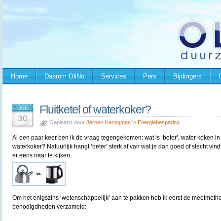
Home
Daarom OliNo
Services
Pers
Bijdragers
Fluitketel of waterkoker?
DEC
30
Geplaatst door
Jeroen Haringman
in
Energiebesparing
Al een paar keer ben ik de vraag tegengekomen: wat is ‘beter’, water koken in e
waterkoker? Natuurlijk hangt ‘beter’ sterk af van wat je dan goed of slecht vin
er eens naar te kijken.
Om het enigszins ‘wetenschappelijk’ aan te pakken heb ik eerst de meetmetho
benodigdheden verzameld: