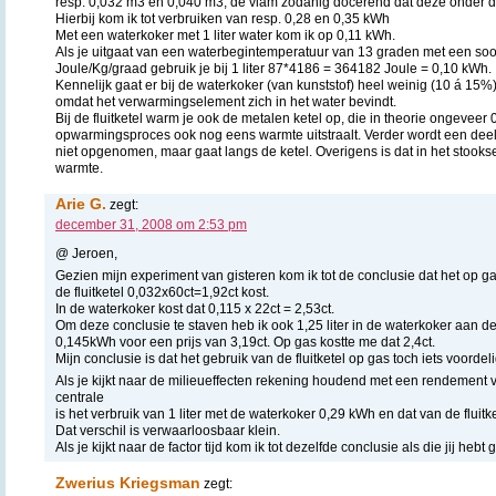
resp. 0,032 m3 en 0,040 m3, de vlam zodanig docerend dat deze onder de f
Hierbij kom ik tot verbruiken van resp. 0,28 en 0,35 kWh
Met een waterkoker met 1 liter water kom ik op 0,11 kWh.
Als je uitgaat van een waterbegintemperatuur van 13 graden met een soo
Joule/Kg/graad gebruik je bij 1 liter 87*4186 = 364182 Joule = 0,10 kWh.
Kennelijk gaat er bij de waterkoker (van kunststof) heel weinig (10 á 15
omdat het verwarmingselement zich in het water bevindt.
Bij de fluitketel warm je ook de metalen ketel op, die in theorie ongeveer
opwarmingsproces ook nog eens warmte uitstraalt. Verder wordt een de
niet opgenomen, maar gaat langs de ketel. Overigens is dat in het stook
warmte.
Arie G.
zegt:
december 31, 2008 om 2:53 pm
@ Jeroen,
Gezien mijn experiment van gisteren kom ik tot de conclusie dat het op ga
de fluitketel 0,032x60ct=1,92ct kost.
In de waterkoker kost dat 0,115 x 22ct = 2,53ct.
Om deze conclusie te staven heb ik ook 1,25 liter in de waterkoker aan d
0,145kWh voor een prijs van 3,19ct. Op gas kostte me dat 2,4ct.
Mijn conclusie is dat het gebruik van de fluitketel op gas toch iets voordeli
Als je kijkt naar de milieueffecten rekening houdend met een rendement
centrale
is het verbruik van 1 liter met de waterkoker 0,29 kWh en dat van de fluitk
Dat verschil is verwaarloosbaar klein.
Als je kijkt naar de factor tijd kom ik tot dezelfde conclusie als die jij hebt
Zwerius Kriegsman
zegt: