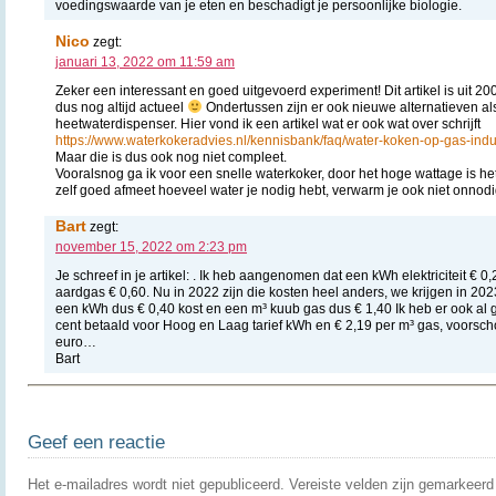
voedingswaarde van je eten en beschadigt je persoonlijke biologie.
Nico
zegt:
januari 13, 2022 om 11:59 am
Zeker een interessant en goed uitgevoerd experiment! Dit artikel is uit 
dus nog altijd actueel
Ondertussen zijn er ook nieuwe alternatieven al
heetwaterdispenser. Hier vond ik een artikel wat er ook wat over schrijft
https://www.waterkokeradvies.nl/kennisbank/faq/water-koken-op-gas-induct
Maar die is dus ook nog niet compleet.
Vooralsnog ga ik voor een snelle waterkoker, door het hoge wattage is het 
zelf goed afmeet hoeveel water je nodig hebt, verwarm je ook niet onnodi
Bart
zegt:
november 15, 2022 om 2:23 pm
Je schreef in je artikel: . Ik heb aangenomen dat een kWh elektriciteit € 
aardgas € 0,60. Nu in 2022 zijn die kosten heel anders, we krijgen in 20
een kWh dus € 0,40 kost en een m³ kuub gas dus € 1,40 Ik heb er ook al
cent betaald voor Hoog en Laag tarief kWh en € 2,19 per m³ gas, voorsc
euro…
Bart
Geef een reactie
Het e-mailadres wordt niet gepubliceerd.
Vereiste velden zijn gemarkeer