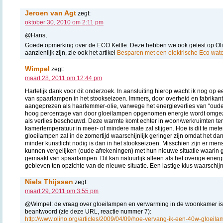
Jeroen van Agt
zegt:
oktober 30, 2010 om 2:11 pm
@Hans,
Goede opmerking over de ECO Kettle. Deze hebben we ook getest op Ol
aanzienlijk zijn, zie ook het artikel
Besparen met een elektrische Eco wat
Wimpel
zegt:
maart 28, 2011 om 12:44 pm
Hartelijk dank voor dit onderzoek. In aansluiting hierop wacht ik nog op 
van spaarlampen in het stookseizoen. Immers, door overheid en fabrik
aangeprezen als haarlemmer-olie, vanwege het energieverlies van “oud
hoog percentage van door gloeilampen opgenomen energie wordt omgeze
als verlies beschouwd. Deze warmte komt echter in woon/werkruimten te
kamertemperatuur in meer- of mindere mate zal stijgen. Hoe is dit te met
gloeilampen zal in de zomertijd waarschijnlijk geringer zijn omdat het dan 
minder kunstlicht nodig is dan in het stookseizoen. Misschien zijn er me
kunnen vergelijken (oude afrekeningen) met hun nieuwe situatie waarin 
gemaakt van spaarlampen. Dit kan natuurlijk alleen als het overige energ
gebleven ten opzichte van de nieuwe situatie. Een lastige klus waarschijnl
Niels Thijssen
zegt:
maart 29, 2011 om 3:55 pm
@Wimpel: de vraag over gloeilampen en verwarming in de woonkamer is 
beantwoord (zie deze URL, reactie nummer 7):
http://www.olino.org/articles/2009/04/09/hoe-vervang-ik-een-40w-gloeil