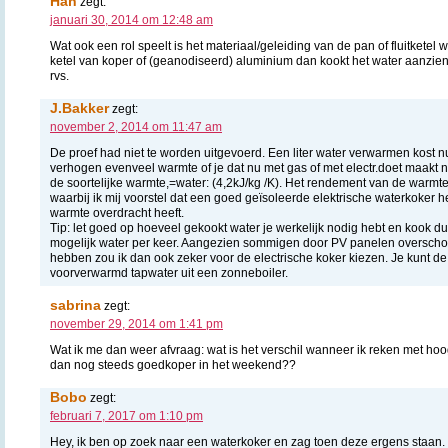
Han
zegt:
januari 30, 2014 om 12:48 am
Wat ook een rol speelt is het materiaal/geleiding van de pan of fluitketel w
ketel van koper of (geanodiseerd) aluminium dan kookt het water aanzienl
rvs.
J.Bakker
zegt:
november 2, 2014 om 11:47 am
De proef had niet te worden uitgevoerd. Een liter water verwarmen kost
verhogen evenveel warmte of je dat nu met gas of met electr.doet maakt ni
de soortelijke warmte,=water: (4,2kJ/kg /K). Het rendement van de warmte
waarbij ik mij voorstel dat een goed geïsoleerde elektrische waterkoker 
warmte overdracht heeft.
Tip: let goed op hoeveel gekookt water je werkelijk nodig hebt en kook du
mogelijk water per keer. Aangezien sommigen door PV panelen overschot
hebben zou ik dan ook zeker voor de electrische koker kiezen. Je kunt de
voorverwarmd tapwater uit een zonneboiler.
sabrina
zegt:
november 29, 2014 om 1:41 pm
Wat ik me dan weer afvraag: wat is het verschil wanneer ik reken met hoog
dan nog steeds goedkoper in het weekend??
Bobo
zegt:
februari 7, 2017 om 1:10 pm
Hey, ik ben op zoek naar een waterkoker en zag toen deze ergens staan.