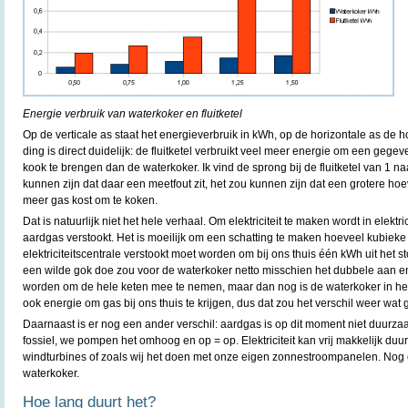
Energie verbruik van waterkoker en fluitketel
Op de verticale as staat het energieverbruik in kWh, op de horizontale as de 
ding is direct duidelijk: de fluitketel verbruikt veel meer energie om een geg
kook te brengen dan de waterkoker. Ik vind de sprong bij de fluitketel van 1 naa
kunnen zijn dat daar een meetfout zit, het zou kunnen zijn dat een grotere ho
meer gas kost om te koken.
Dat is natuurlijk niet het hele verhaal. Om elektriciteit te maken wordt in elektr
aardgas verstookt. Het is moeilijk om een schatting te maken hoeveel kubieke
elektriciteitscentrale verstookt moet worden om bij ons thuis één kWh uit het st
een wilde gok doe zou voor de waterkoker netto misschien het dubbele aan 
worden om de hele keten mee te nemen, maar dan nog is de waterkoker in het
ook energie om gas bij ons thuis te krijgen, dus dat zou het verschil weer wat
Daarnaast is er nog een ander verschil: aardgas is op dit moment niet duurzaam
fossiel, we pompen het omhoog en op = op. Elektriciteit kan vrij makkelijk d
windturbines of zoals wij het doen met onze eigen zonnestroompanelen. Nog 
waterkoker.
Hoe lang duurt het?