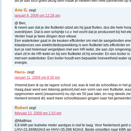
als je dan toch goed bezig bent maak je meteen een hele pannenset op da
Arie G.
zegt:
januari 9, 2009 om 12:28 am
@ Ben,
Ik neem aan dat je die fluitketel uitzet als hij gaat fluiten, dus die hele ho
overdrijven. Dat is een schijntje t.o.v. het vocht dat je produceert bij het e
Verder haal je twee dingen door elkaar.
Een waterkoker gaat in de keuken efficiënter om met de aangeboden ener
totaalproces van elektriciteitsopwekking is een fluitketel iets efficiënter
kun je niet helemaal vergelijken met een HR-ketel, die aan zijn omgeving
vlam zit in de HR-ketel en bij een fluitketel zit hij eronder. En een boiler i
met een waterkoker. Een boiler houdt een bepaalde hoeveelheid water op
energie.
Hans-
zegt:
januari 11, 2009 om 8:30 pm
Vreemd,toen ik op de lagere school zat, was ik met de schoolklas in h
Haag,daar werd een tekenig getoont,met een vorm van een fluitketel, wa
opgenomen werd.(zwaanvorm) nu zijn we 50 jaar later, en nog steeds zie 
Herkent iemand dit, want meer schoolklassen gingen naar het gemeent
Robert
zegt:
februari 12, 2009 om 1:53 pm
@Matthias
8,8 kWh per kubieke meter aardgas is niet te laag. Voor Nederland geld o
LHV=31,669MJ/m3 en HHV=35,096 MJ/m3. Beide omzetten naar kWh ge