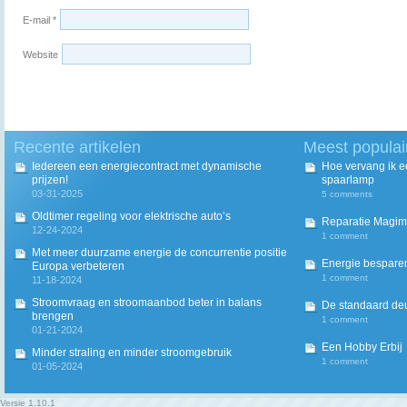
E-mail
*
Website
Recente artikelen
Meest populai
Iedereen een energiecontract met dynamische
Hoe vervang ik 
prijzen!
spaarlamp
03-31-2025
5 comments
Oldtimer regeling voor elektrische auto’s
Reparatie Magim
12-24-2024
1 comment
Met meer duurzame energie de concurrentie positie
Energie besparen
Europa verbeteren
1 comment
11-18-2024
Stroomvraag en stroomaanbod beter in balans
De standaard deur
brengen
1 comment
01-21-2024
Een Hobby Erbij
Minder straling en minder stroomgebruik
1 comment
01-05-2024
Versie
1.10.1