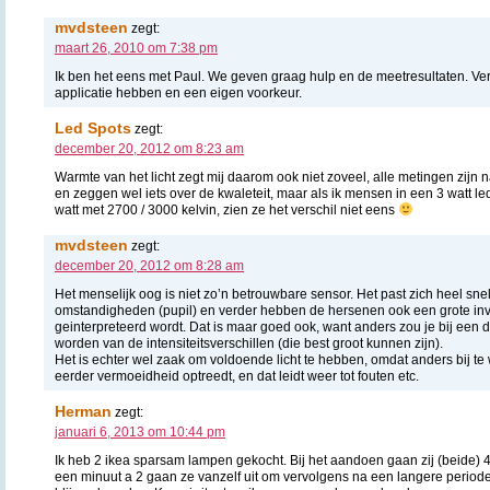
mvdsteen
zegt:
maart 26, 2010 om 7:38 pm
Ik ben het eens met Paul. We geven graag hulp en de meetresultaten. V
applicatie hebben en een eigen voorkeur.
Led Spots
zegt:
december 20, 2012 om 8:23 am
Warmte van het licht zegt mij daarom ook niet zoveel, alle metingen zij
en zeggen wel iets over de kwaleteit, maar als ik mensen in een 3 watt led 
watt met 2700 / 3000 kelvin, zien ze het verschil niet eens
mvdsteen
zegt:
december 20, 2012 om 8:28 am
Het menselijk oog is niet zo’n betrouwbare sensor. Het past zich heel s
omstandigheden (pupil) en verder hebben de hersenen ook een grote inv
geinterpreteerd wordt. Dat is maar goed ook, want anders zou je bij een 
worden van de intensiteitsverschillen (die best groot kunnen zijn).
Het is echter wel zaak om voldoende licht te hebben, omdat anders bij te w
eerder vermoeidheid optreedt, en dat leidt weer tot fouten etc.
Herman
zegt:
januari 6, 2013 om 10:44 pm
Ik heb 2 ikea sparsam lampen gekocht. Bij het aandoen gaan zij (beide)
een minuut a 2 gaan ze vanzelf uit om vervolgens na een langere period