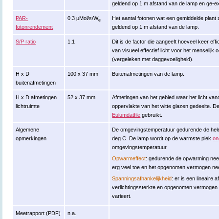
geldend op 1 m afstand van de lamp en ge-ex
PAR-
0.3 μMol/s/W
Het aantal fotonen wat een gemiddelde plant zi
e
fotonrendement
geldend op 1 m afstand van de lamp.
S/P ratio
1.1
Dit is de factor die aangeeft hoeveel keer eff
van visueel effectief licht voor het menselijk 
(vergeleken met daggevoeligheid).
H x D
100 x 37 mm
Buitenafmetingen van de lamp.
buitenafmetingen
H x D afmetingen
52 x 37 mm
Afmetingen van het gebied waar het licht vand
lichtruimte
oppervlakte van het witte glazen gedeelte. 
Eulumdatfile
gebruikt.
Algemene
De omgevingstemperatuur gedurende de hele
opmerkingen
deg C. De lamp wordt op de warmste plek
on
omgevingstemperatuur.
Opwarmeffect
: gedurende de opwarming neem
erg veel toe en het opgenomen vermogen ne
Spanningsafhankelijkheid
: er is een lineaire 
verlichtingssterkte en opgenomen vermogen
varieert.
Meetrapport (PDF)
n.a.