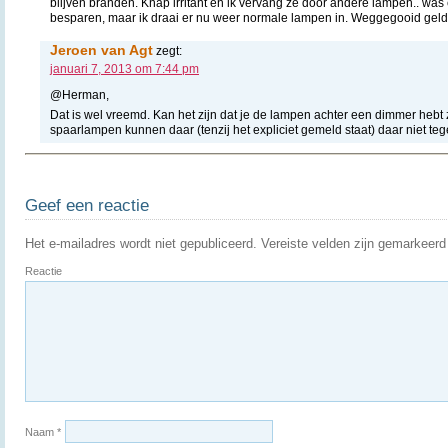
blijven branden. Knap irritant en ik vervang ze door andere lampen.. was
besparen, maar ik draai er nu weer normale lampen in. Weggegooid geld
Jeroen van Agt
zegt:
januari 7, 2013 om 7:44 pm
@Herman,
Dat is wel vreemd. Kan het zijn dat je de lampen achter een dimmer hebt
spaarlampen kunnen daar (tenzij het expliciet gemeld staat) daar niet teg
Geef een reactie
Het e-mailadres wordt niet gepubliceerd.
Vereiste velden zijn gemarkeer
Reactie
Naam
*