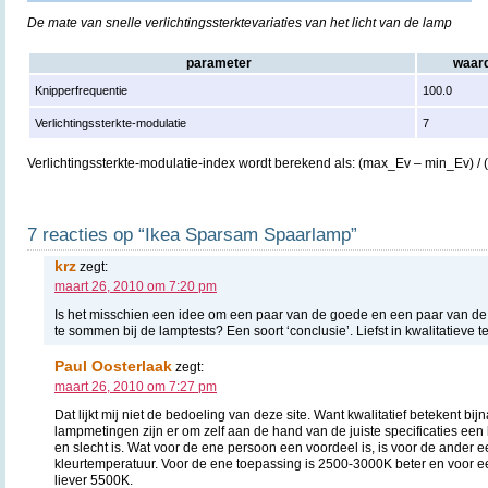
De mate van snelle verlichtingssterktevariaties van het licht van de lamp
parameter
waar
Knipperfrequentie
100.0
Verlichtingssterkte-modulatie
7
Verlichtingssterkte-modulatie-index wordt berekend als: (max_Ev – min_Ev) /
7 reacties op “Ikea Sparsam Spaarlamp”
krz
zegt:
maart 26, 2010 om 7:20 pm
Is het misschien een idee om een paar van de goede en een paar van de
te sommen bij de lamptests? Een soort ‘conclusie’. Liefst in kwalitatieve te
Paul Oosterlaak
zegt:
maart 26, 2010 om 7:27 pm
Dat lijkt mij niet de bedoeling van deze site. Want kwalitatief betekent bi
lampmetingen zijn er om zelf aan de hand van de juiste specificaties ee
en slecht is. Wat voor de ene persoon een voordeel is, is voor de ander
kleurtemperatuur. Voor de ene toepassing is 2500-3000K beter en voor e
liever 5500K.