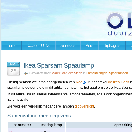
Home
Daarom OliNo
Services
Pers
Bijdragers
Ikea Sparsam Spaarlamp
MRT
26
Geplaatst door
Marcel van der Steen
in
Lampmetingen
,
Spaarlampen
Hierbij hebben we lamp doorgemeten van
Ikea
. In het artikel
de Ikea Hack
i
spaarlamp getoond die in dit artikel gemeten is; het gaat om de de Ikea Spars
In dit artikel staan allerlei interessante lampparameters, zoals ook opgenomen
Eulumdat file.
Zie voor een vergelijk met andere lampen
dit overzicht
.
Samenvatting meetgegevens
parameter
meting lamp
opmerkin