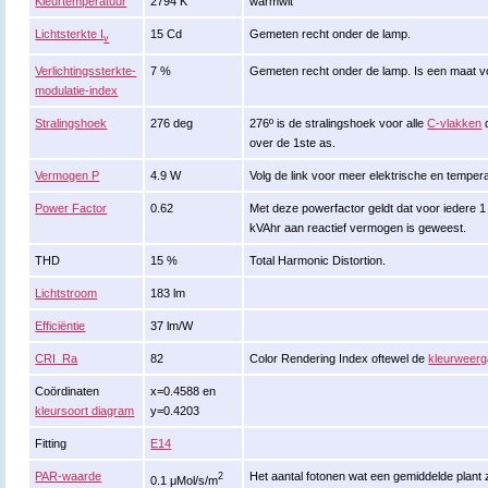
Kleurtemperatuur
2794 K
warmwit
Lichtsterkte I
15 Cd
Gemeten recht onder de lamp.
v
Verlichtingssterkte-
7 %
Gemeten recht onder de lamp. Is een maat v
modulatie-index
Stralingshoek
276 deg
276º is de stralingshoek voor alle
C-vlakken
d
over de 1ste as.
Vermogen P
4.9 W
Volg de link voor meer elektrische en tempe
Power Factor
0.62
Met deze powerfactor geldt dat voor iedere 
kVAhr aan reactief vermogen is geweest.
THD
15 %
Total Harmonic Distortion.
Lichtstroom
183 lm
Efficiëntie
37 lm/W
CRI_Ra
82
Color Rendering Index oftewel de
kleurweerg
Coördinaten
x=0.4588 en
kleursoort diagram
y=0.4203
Fitting
E14
PAR-waarde
Het aantal fotonen wat een gemiddelde plant zi
2
0.1 μMol/s/m