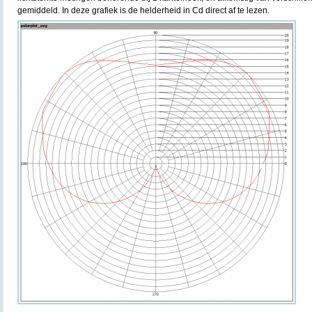
gemiddeld. In deze grafiek is de helderheid in Cd direct af te lezen.