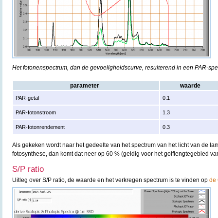
Het fotonenspectrum, dan de gevoeligheidscurve, resulterend in een PAR-sp
parameter
waarde
PAR-getal
0.1
PAR-fotonstroom
1.3
PAR-fotonrendement
0.3
Als gekeken wordt naar het gedeelte van het spectrum van het licht van de lam
fotosynthese, dan komt dat neer op 60 % (geldig voor het golflengtegebied v
S/P ratio
Uitleg over S/P ratio, de waarde en het verkregen spectrum is te vinden op
de 