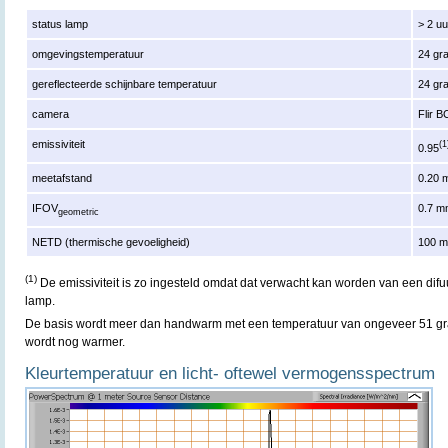
status lamp
> 2 u
omgevingstemperatuur
24 gr
gereflecteerde schijnbare temperatuur
24 gr
camera
Flir 
emissiviteit
(1
0.95
meetafstand
0.20 
IFOV
0.7 
geometric
NETD (thermische gevoeligheid)
100 
(1)
De emissiviteit is zo ingesteld omdat dat verwacht kan worden van een dif
lamp.
De basis wordt meer dan handwarm met een temperatuur van ongeveer 51 grad
wordt nog warmer.
Kleurtemperatuur en licht- oftewel
vermogensspectrum