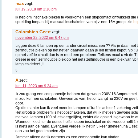
max
zegt:
juli 19, 2018 om 2:10 pm
ik heb om inschakelpieken te voorkomen een stopcontact ontwikkeld die 
spreiding toepast bij massaal inschakelen van bijv. een 16A groep. zie
ht
Colombien Geert
zegt:
november 22, 2022 om 6:47 pm
Liggen deze 6 lampen op een ander circuit misschien ?? Als je daar met t
zelfinductie pieken op het net en daarvan gaan je led lichten kapot. Vb : U
op het zelfde circuit dan is er reed een probleem. Telkens maal u vb de 
creëer je een zelfinductie piek op het net ( zelfinductie is een piek van vb 
lampjes defect ,!!
3
A
zegt:
juni 11, 2023 om 9:24 am
Ik zou graag een componentje hebben dat gewoon 230V 16 Ampere met 1
in zou kunnen schakelen. Gewoon zo van, het ontvangt nu 230V en geeft 
door.
Op die manier kan ik veel meer ledlampen of trafo’s achter 1 zekering zet
Het grootste probleem is het opschakelen, dat wil ik met een gewone sch
met veel lampen (100 of iets dergelijks), echter die opstart is gewoon te v
Wanneer ik echter de eerste helft meteen inschakel en de tweede helft 1 s
is niets aan de hand. Eventueel verdeel ik het in 3 keer (meteen, na 1 s
dan zou het goed moeten zijn.
Jammer alleen dat ik nergens zo een componentje kan vinden.