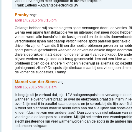
Goede ervaringen mee opgedaan in diverse projecten.
Frank Eeftens – Advantecelectronics BV
Franky
zegt:
april 14, 2016 om 3:15 pm
Onlangs hebben wij onze halogeen spots vervangen door Led versies. Bi
we via een aparte transfokast die we nu uiteraard niet meer nodig hebb
verteld werd, alle transfo’s uit de kast gehaald en de circuits doorverbon
verschillende lijnen met daarop verschillende spots parrallel geschakeld.
driver. Nu zijn er 4 van die 5 lijnen die nooit problemen geven en nu he
spots parrallel geschakeld waarvan de drivers na enkele dagen doorbr
drivers gebruikt en na 2 dagen gingen er terug 4 van de 6 kapot. De ande
blijven werken en zijn toen ook terug gesneuveld. Iemand een idee waar
probleem zit en op de andere 4 kringen niet terwijl ze allemaal op dezelf
geïntegreerd zitten? De spots zijn dimbaar maar bij ons zit er geen dimme
de komende suggesties. Franky
Marcel van der Steen
zegt:
april 15, 2016 om 8:01 am
Ik begrijp uit je verhaal dat je je 12V halogeenspots hebt vervangen door
wanneer je over drivers praat , je over de elektronika praat die intern in ie
over 1 lijn met 6 in parallel staande spots en je spreekt bij die lijn over 6 d
Ik weet het niet zeker maar ik neem even aan dat alle lijnen van spots 
krijgen (dus niet van een andere fase). Dan zou je dus niet uitgaan van 
voeding die de ledspots stuk maken. Mij lijkt het eerder een warmteprobl
slecht presterende lijn veel warmer worden dan de spots in de andere lij
ledlampen stukgaan.