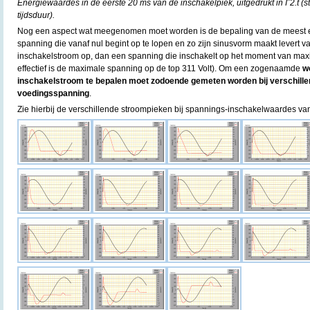
Energiewaardes in de eerste 20 ms van de inschakelpiek, uitgedrukt in Iˆ2.t (
tijdsduur).
Nog een aspect wat meegenomen moet worden is de bepaling van de meest e
spanning die vanaf nul begint op te lopen en zo zijn sinusvorm maakt levert 
inschakelstroom op, dan een spanning die inschakelt op het moment van max
effectief is de maximale spanning op de top 311 Volt). Om een zogenaamde
wo
inschakelstroom te bepalen moet zodoende gemeten worden bij verschille
voedingsspanning
.
Zie hierbij de verschillende stroompieken bij spannings-inschakelwaardes va