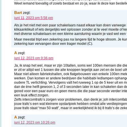
Weet iemand toevallig of zoiets bestaat en zo ja, waar ik deze kan bestel
Bart
zegt:
juni 11, 2023 om 5:58 pm
Als je het niet met een paar schakelaars naast elkaar kan doen vanwege
klikaanklikuit of iets dergelijks wel oplossen zonder al te veel moeite of 
met diverse schakelaars en een kleine aansturing waarin je vast wel ee
Maar meestal tript een zekering pas na langere tijd te hoge stroom. Je kun
zekering kan vervangen door een trager model (C).
A
zegt:
juni 12, 2023 om 9:36 pm
Ja, ik snap het wel, maar er zijn 10tallen, soms wel 100en mensen die 
er zit er altijd wel 1 tussen die alle knoppen tegelijk aan zet en de boel uitv
Maar niet alleen fabriekshallen, ook flatgebouwen van enkele 100en mete
werken. Dan komen er andere bedrijven die habibabi ledlampen ophange
oudere TL verlichting. Vervolgens valt het ruwweg 1 op de 5 keer uit en m
dan de éne helft gewoon 1, 2 of 3 seconden later in kan schakelen dan de
gered voor een paar euro en geen mens die die paar seconde verder inter
een leuk effect zorgen.
Zelfs intercomtrafo’s zorgen voor problemen, dan denk je; joh intercomfabr
jouw trafo’s een wat kleinere opstartpiek hebben omdat alle verdiepingen
jouw trafo staat “max 50 watt”, maar in werkelijkheid ik bij 8 trafo’s de zeke
A
zegt:
juni 12, 2023 om 10:26 pm