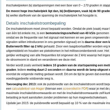
Inschakelpieken bij startspanningen met een fase van 0 – 170 graden in stap
De meest hoge inschakelpiek ligt dan, bij (led)lampen, vaak bij de 90 grade
bij welke starthoek van de spanning de inschakelpiek het hoogste is.
Details inschakelstroombepaling
De inschakelstroom moet zinvol bepaald worden. Omdat de piek (vaak) maar ko
van één tot enkele ms, is een
bemonsteringssnelheid van 40 kS/s
genomen 
omdat we de frequentie van het signaal niet kennen en we geen ongewenste 
signalen willen introduceren in ons gemeten signaal) en is
daarna door een l
Butterworth filter op 2 kHz
gehaald. Door een laagdoorlaatfilter worden erg
uitgemiddeld en houden we piekstromen in het millisecondenbereik over. Het Bu
gelijke vertraging van alle frequenties tot ongeveer de 2 kHz waarop het inge
de stroomvorm in stand en veranderen we deze niet.
Verder wordt zoals vermeld
iedere 10 graden van de startspanning een meti
graden
. Iedere
meting duurt 2 seconden
en
daarna wordt de lamp uitgezet
voordat de volgende meting gedaan wordt. Dit om de tijd te geven dat eventuel
voedinggedeelte voldoende weg is.
Toevoeging dec 2013:
ook de pulsbreedte van de inschakelstroom wordt bepaa
een
calculatietool van Hager
(hiervan een
screenshot in PDF
) waar je met de
maximale inschakelstroomwaarde en met de inschakelstroomwaarde zelf kunt
belasting je kunt aansluiten zonder problemen op hun magneetschakelaars.
Update jan 2015: de pulsbreedte wordt bepaald op 10 % van de maximale in