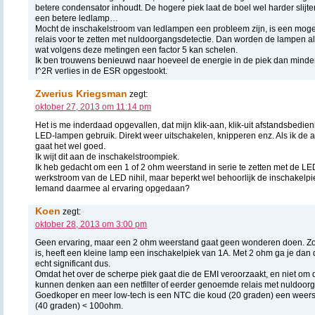
betere condensator inhoudt. De hogere piek laat de boel wel harder slijte
een betere ledlamp…
Mocht de inschakelstroom van ledlampen een probleem zijn, is een mogeli
relais voor te zetten met nuldoorgangsdetectie. Dan worden de lampen alt
wat volgens deze metingen een factor 5 kan schelen.
Ik ben trouwens benieuwd naar hoeveel de energie in de piek dan minder 
I^2R verlies in de ESR opgestookt.
Zwerius Kriegsman
zegt:
oktober 27, 2013 om 11:14 pm
Het is me inderdaad opgevallen, dat mijn klik-aan, klik-uit afstandsbedie
LED-lampen gebruik. Direkt weer uitschakelen, knipperen enz. Als ik de
gaat het wel goed.
Ik wijt dit aan de inschakelstroompiek.
Ik heb gedacht om een 1 of 2 ohm weerstand in serie te zetten met de LED-
werkstroom van de LED nihil, maar beperkt wel behoorlijk de inschakelpi
Iemand daarmee al ervaring opgedaan?
Koen
zegt:
oktober 28, 2013 om 3:00 pm
Geen ervaring, maar een 2 ohm weerstand gaat geen wonderen doen. Zoals
is, heeft een kleine lamp een inschakelpiek van 1A. Met 2 ohm ga je dan 
echt significant dus.
Omdat het over de scherpe piek gaat die de EMI veroorzaakt, en niet om 
kunnen denken aan een netfilter of eerder genoemde relais met nuldoorg
Goedkoper en meer low-tech is een NTC die koud (20 graden) een weers
(40 graden) < 100ohm.