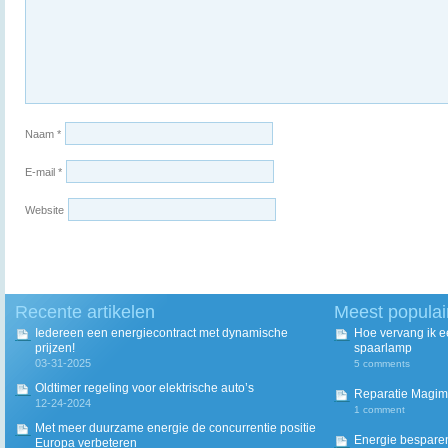
Naam
*
E-mail
*
Website
Recente artikelen
Meest populai
Iedereen een energiecontract met dynamische
Hoe vervang ik 
prijzen!
spaarlamp
03-31-2025
5 comments
Oldtimer regeling voor elektrische auto’s
Reparatie Magim
12-24-2024
1 comment
Met meer duurzame energie de concurrentie positie
Energie besparen
Europa verbeteren