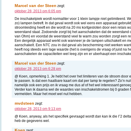
Marcel van der Steen
zegt:
oktober 28, 2013 om 6:05 pm
De inschakelpiek wordt normaliter voor 1 klein lampje niet gelimiteerd. W
zo) lampen betreft. In dat geval wordt ook wel eens een apparaat gebruik
stroomleiding heeft en die wordt na 20 ms kortgesloten door een relais w
weerstand staat. Zodoende zorgt bij het aanschakelen dat de weerstand d
van Ohm) en voordat de weerstand veel te warm zou worden zorgt een rela
Een dergelijk apparaat werkt ook wanneer je de lampen uitschakelt en 
aanschakelt. Een NTC zou in dat geval als bescherming niet werken want
heeft nog steeds een lage waarde (het is overigens de vraag of juist na h
aanschakelen de capaciteiten wel leeg zijn en er uberhaupt een inschakel
Marcel van der Steen
zegt:
oktober 28, 2013 om 6:28 pm
@ Koen, opmerking 1. Je hebt het over het limiteren van de stroom door
te passen. Is dat een haalbare kaart om dat per lamp te regelen? Zo’n nu
namelijk ook een prijs en ik vraag me dus af of het wel interessant genoe
Verder kan ik daarna wel de waardes van inschakelstromen bij 0 graden f
vermelden. Maar het moet wel nut hebben.
mvdsteen
zegt:
oktober 28, 2013 om 9:13 pm
@ Koen, anyway, als het specifiek gevraagd wordt dan kan ik die Iˆ2 delta
heb de gegevens wel.
Koen
zegt: