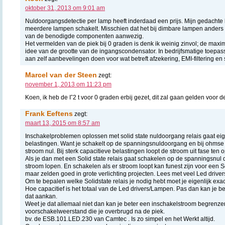
oktober 31, 2013 om 9:01 am
Nuldoorgangsdetectie per lamp heeft inderdaad een prijs. Mijn gedachte b
meerdere lampen schakelt. Misschien dat het bij dimbare lampen anders zi
van de benodigde componenten aanwezig.
Het vermelden van de piek bij 0 graden is denk ik weinig zinvol; de maxim
idee van de grootte van de ingangscondensator. In bedrijfsmatige toepas
aan zelf aanbevelingen doen voor wat betreft afzekering, EMI-filtering en 
Marcel van der Steen
zegt:
november 1, 2013 om 11:23 pm
Koen, ik heb de Iˆ2 t voor 0 graden erbij gezet, dit zal gaan gelden voor
Frank Eeftens
zegt:
maart 13, 2015 om 8:57 am
Inschakelproblemen oplossen met solid state nuldoorgang relais gaat eig
belastingen. Want je schakelt op de spanningsnuldoorgang en bij ohmse 
stroom nul. Bij sterk capacitieve belastingen loopt de stroom uit fase ten
Als je dan met een Solid state relais gaat schakelen op de spanningsnul
stroom lopen. En schakelen als er stroom loopt kan funest zijn voor een So
maar zelden goed in grote verlichting projecten. Lees met veel Led driver
Om te bepalen welke Solidstate relais je nodig hebt moet je eigenlijk exa
Hoe capacitief is het totaal van de Led drivers/Lampen. Pas dan kan je be
dat aankan.
Weet je dat allemaal niet dan kan je beter een inschakelstroom begrenz
voorschakelweerstand die je overbrugd na de piek.
bv. de ESB.101.LED.230 van Camtec . Is zo simpel en het Werkt altijd.