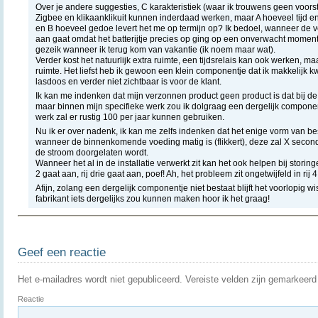
Over je andere suggesties, C karakteristiek (waar ik trouwens geen voor
Zigbee en klikaanklikuit kunnen inderdaad werken, maar A hoeveel tijd e
en B hoeveel gedoe levert het me op termijn op? Ik bedoel, wanneer de ve
aan gaat omdat het batterijtje precies op ging op een onverwacht moment k
gezeik wanneer ik terug kom van vakantie (ik noem maar wat).
Verder kost het natuurlijk extra ruimte, een tijdsrelais kan ook werken, ma
ruimte. Het liefst heb ik gewoon een klein componentje dat ik makkelijk k
lasdoos en verder niet zichtbaar is voor de klant.
Ik kan me indenken dat mijn verzonnen product geen product is dat bij de
maar binnen mijn specifieke werk zou ik dolgraag een dergelijk componen
werk zal er rustig 100 per jaar kunnen gebruiken.
Nu ik er over nadenk, ik kan me zelfs indenken dat het enige vorm van 
wanneer de binnenkomende voeding matig is (flikkert), deze zal X secon
de stroom doorgelaten wordt.
Wanneer het al in de installatie verwerkt zit kan het ook helpen bij storing
2 gaat aan, rij drie gaat aan, poef! Ah, het probleem zit ongetwijfeld in rij 4
Afijn, zolang een dergelijk componentje niet bestaat blijft het voorlopig wi
fabrikant iets dergelijks zou kunnen maken hoor ik het graag!
Geef een reactie
Het e-mailadres wordt niet gepubliceerd.
Vereiste velden zijn gemarkeer
Reactie