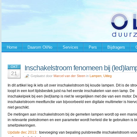
Home
Daarom OliNo
Services
Pers
Bijdragers
Inschakelstroom fenomeen bij (led)lam
OKT
21
Geplaatst door
Marcel van der Steen
in
Lampen
,
Uitleg
In dit artikel leg ik iets uit over inschakelstroom bij koude lampen. Dit is de str
loopt in een kort tijdsbestek juist na het eerste inschakelen van een lamp. De
inschakelpiek bij een (led)lamp is niet te vergelijken met die van een motor. D
inschakelstroom meetfunctie van bijvoorbeeld een digitale multimeter is hierv
niet geschikt.
De metingen aan inschakelstroom bij de gemeten lampen wordt op een manier
in relevante piekstromen en een parameter wordt herleid die te gebruiken is bi
smeltzekeringen.
Update dec 2013
: toevoeging van bepaling pulsbreedte inschakelstroom voor 