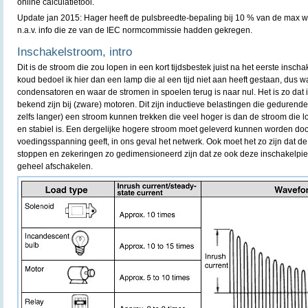
online calculatietool.
Update jan 2015: Hager heeft de pulsbreedte-bepaling bij 10 % van de max w
n.a.v. info die ze van de IEC normcommissie hadden gekregen.
Inschakelstroom, intro
Dit is de stroom die zou lopen in een kort tijdsbestek juist na het eerste ins
koud bedoel ik hier dan een lamp die al een tijd niet aan heeft gestaan, dus w
condensatoren en waar de stromen in spoelen terug is naar nul. Het is zo dat
bekend zijn bij (zware) motoren. Dit zijn inductieve belastingen die gedurende 
zelfs langer) een stroom kunnen trekken die veel hoger is dan de stroom die l
en stabiel is. Een dergelijke hogere stroom moet geleverd kunnen worden do
voedingsspanning geeft, in ons geval het netwerk. Ook moet het zo zijn dat de
stoppen en zekeringen zo gedimensioneerd zijn dat ze ook deze inschakelpi
geheel afschakelen.