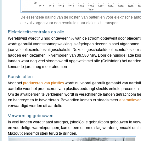
De essentiële daling van de kosten van batterijen voor elektrische auto
die zal zorgen voor een revolutie naar elektrisch transport.
Elektriciteitscentrales op olie
Wereldwijd wordt nu nog ongeveer 4% van de stroom opgewekt door oliecentr
wordt gebruikt voor stroomopwekking is afgelopen decennia snel afgenomen. 
jaar vele oliecentrales uitgeschakeld. Deze uitgeschakelde oliecentrales, om e
hadden een gezamenlijk vermogen van 39.580 MW. Door de huidige lage kost
landen waar nog veel stroom wordt opgewekt met olie (Golfstaten) het aandeel
komende jaren nog meer afnemen.
Kunststoffen
Voor het
produceren van plastics
wordt nu vooral gebruik gemaakt van aardolie
aardolie voor het produceren van plastics bedraagt slechts enkele procenten.
Om de afvalbergen te verkleinen wordt in verschillende landen getracht om he
en het recyclen te bevorderen. Bovendien komen er steeds meer
alternatieve
vervaardigd werden uit aardolie.
Verwarming gebouwen
In veel landen wordt naast aardgas, (stook)olie gebruikt om gebouwen te verw
en voordelige warmtepompen, kan er een enorme slag worden gemaakt om het
Mazout genoemd) sterk terug te dringen.