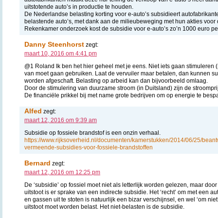
uitstotende auto’s in productie te houden.
De Nederlandse belasting korting voor e-auto’s subsidieert autofabrikant
belastende auto’s, met dank aan de milieubeweging met hun akties voor 
Rekenkamer onderzoek kost de subsidie voor e-auto’s zo’n 1000 euro p
Danny Steenhorst
zegt:
maart 10, 2016 om 4:41 pm
@1 Roland Ik ben het hier geheel met je eens. Niet iets gaan stimuleren (
van moet gaan gebruiken. Laat de vervuiler maar betalen, dan kunnen s
worden afgeschaft. Belasting op arbeid kan dan bijvoorbeeld omlaag.
Door de stimulering van duurzame stroom (in Duitsland) zijn de stroompr
De financiële prikkel bij met name grote bedrijven om op energie te besp
Alfed
zegt:
maart 12, 2016 om 9:39 am
Subsidie op fossiele brandstof is een onzin verhaal.
https://www.rijksoverheid.nl/documenten/kamerstukken/2014/06/25/bean
vermeende-subsidies-voor-fossiele-brandstoffen
Bernard
zegt:
maart 12, 2016 om 12:25 pm
De ‘subsidie’ op fossiel moet niet als letterlijk worden gelezen, maar door
uitstoot is er sprake van een indirecte subsidie. Het ‘recht’ om met een a
en gassen uit te stoten is natuurlijk een bizar verschijnsel, en wel ‘om nie
uitstoot moet worden belast. Het niet-belasten is de subsidie.