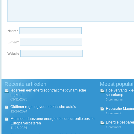
Naam
*
E-mail
*
Website
Recente artikelen
Meest populai
Iedereen een energiecontract met dynamische
Hoe vervang ik 
prijzen!
spaarlamp
03-31-2025
5 comments
Oldtimer regeling voor elektrische auto’s
Reparatie Magim
12-24-2024
1 comment
Met meer duurzame energie de concurrentie positie
Energie besparen
Europa verbeteren
1 comment
11-18-2024