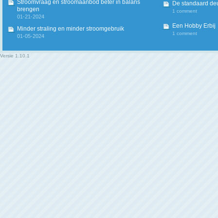
Stroomvraag en stroomaanbod beter in balans
De standaard deur
brengen
1 comment
01-21-2024
Een Hobby Erbij
Minder straling en minder stroomgebruik
1 comment
01-05-2024
Versie
1.10.1