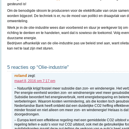
gesteund is!
Om de benodigde stroom te produceren voor de elektrificatie van onze samenl
worden bijgezet. De techniek is er, nu de moed van politici en draagvlak van 
omwenteling.
Werk je in de olie-industrie wees dan voorbereid en stuur je werkgever bij o
richting te denken en te handelen, want dat is sowieso de toekomst. Volg eve
duurzame energie.
Bedrijven afhankelijk van de olie-industrie pas uw beleid snel aan, want olie
kan net te laat zijn met sturen.
5 reacties op “Olie-industrie”
roland
zegt:
maart 8, 2016 om 7:17 pm
– Natuurlijk krijgt fossiel meer subsidie dan zon- en windenergie. Het verbr
Per energie-eenheid worden zon- en windnenergie veel meer gesubsidie
Subsidie bevordert het energieverbruik, remt energiebesparing en belem
verbeteringen. Waarom kosten vermindering, als die kosten toch gesubsi
Nederlandse Bank heeft ontdekt dat een duidelijke CO2 heffing effektieve
minder fossiel en niet alleen om meer zon- en windenergie! Helaas is dat 
doorgedrongen.
– Europa kent een effektieve regeling met een gemiddelde CO2 uitstoot va
regeling tellen e-auto’s voor nul CO2 uitstoot, ook met de gebruikelijke fo
autofabrikanten maakt deze nul-telling de verkoop van e-auto’s heel aant