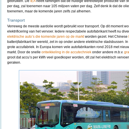
gebruiken. De
IEA
heeft ramingen dat de huidige wereldwijde productie van 90 
per dag, zal toenemen naar 105 miljoen vaten per dag. Zelf denk ik dat de oli
toenemen, maar de komende jaren zelfs zal afnemen.
Transport
Verreweg de meeste aardolie wordt gebruikt voor transport. Op dit moment wo
elektrificering van het vervoer. Iedere respectabele autofabrikant heeft nu di
elektrische auto’s die komende jaren op de markt
worden gezet. Het Chinese
batterijfabrikant ter wereld, zet in op onder andere elektrische stadsbussen. 
grote accufabriek. In Europa komen vele autofabrikanten rond 2018 met nieu
markt. Door de snelle
ontwikkeling in de accutechniek
onder andere m.b.v.
gr
groot dat accu’s per kWh veel goedkoper worden, dit zal het elektrisch vervoe
geraken.