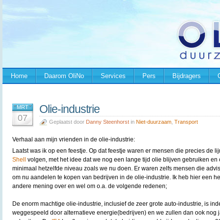
Home
Daarom OliNo
Services
Pers
Bijdragers
Olie-industrie
MRT
07
Geplaatst door
Danny Steenhorst
in
Niet-duurzaam
,
Transport
Verhaal aan mijn vrienden in de olie-industrie:
Laatst was ik op een feestje. Op dat feestje waren er mensen die precies de li
Shell
volgen, met het idee dat we nog een lange tijd olie blijven gebruiken en
minimaal hetzelfde niveau zoals we nu doen. Er waren zelfs mensen die advi
om nu aandelen te kopen van bedrijven in de olie-industrie. Ik heb hier een h
andere mening over en wel om o.a. de volgende redenen;
De enorm machtige olie-industrie, inclusief de zeer grote auto-industrie, is i
weggespeeld door alternatieve energie(bedrijven) en we zullen dan ook nog j