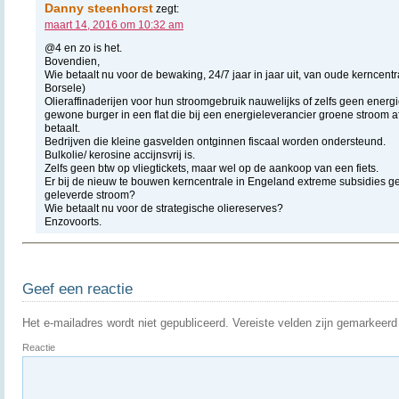
Danny steenhorst
zegt:
maart 14, 2016 om 10:32 am
@4 en zo is het.
Bovendien,
Wie betaalt nu voor de bewaking, 24/7 jaar in jaar uit, van oude kerncen
Borsele)
Olieraffinaderijen voor hun stroomgebruik nauwelijks of zelfs geen energi
gewone burger in een flat die bij een energieleverancier groene stroom 
betaalt.
Bedrijven die kleine gasvelden ontginnen fiscaal worden ondersteund.
Bulkolie/ kerosine accijnsvrij is.
Zelfs geen btw op vliegtickets, maar wel op de aankoop van een fiets.
Er bij de nieuw te bouwen kerncentrale in Engeland extreme subsidies g
geleverde stroom?
Wie betaalt nu voor de strategische oliereserves?
Enzovoorts.
Geef een reactie
Het e-mailadres wordt niet gepubliceerd.
Vereiste velden zijn gemarkeer
Reactie