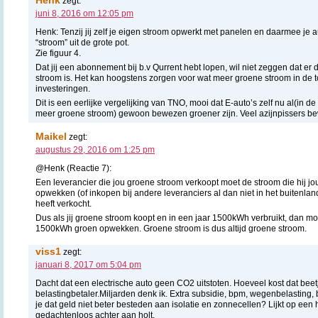
zegt:
juni 8, 2016 om 12:05 pm
Henk: Tenzij jij zelf je eigen stroom opwerkt met panelen en daarmee je a
“stroom” uit de grote pot.
Zie figuur 4.
Dat jij een abonnement bij b.v Qurrent hebt lopen, wil niet zeggen dat e
stroom is. Het kan hoogstens zorgen voor wat meer groene stroom in de 
investeringen.
Dit is een eerlijke vergelijking van TNO, mooi dat E-auto’s zelf nu al(in 
meer groene stroom) gewoon bewezen groener zijn. Veel azijnpissers be
Maikel
zegt:
augustus 29, 2016 om 1:25 pm
@Henk (Reactie 7):
Een leverancier die jou groene stroom verkoopt moet de stroom die hij j
opwekken (of inkopen bij andere leveranciers al dan niet in het buitenland
heeft verkocht.
Dus als jij groene stroom koopt en in een jaar 1500kWh verbruikt, dan m
1500kWh groen opwekken. Groene stroom is dus altijd groene stroom.
viss1
zegt:
januari 8, 2017 om 5:04 pm
Dacht dat een electrische auto geen CO2 uitstoten. Hoeveel kost dat beet
belastingbetaler.Miljarden denk ik. Extra subsidie, bpm, wegenbelasting, b
je dat geld niet beter besteden aan isolatie en zonnecellen? Lijkt op een
gedachtenloos achter aan holt.