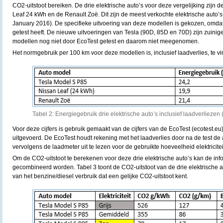
CO2-uitstoot bereiken. De drie elektrische auto’s voor deze vergelijking zijn 
Leaf 24 kWh en de Renault Zoë. Dit zijn de meest verkochte elektrische auto’s
January 2016). De specifieke uitvoering van deze modellen is gekozen, omda
getest heeft. De nieuwe uitvoeringen van Tesla (90D, 85D en 70D) zijn zuinige
modellen nog niet door EcoTest getest en daarom niet meegenomen.
Het normgebruik per 100 km voor deze modellen is, inclusief laadverlies, te vi
Tabel 2: Energiegebruik drie elektrische auto’s inclusief laadverliezen
Voor deze cijfers is gebruik gemaakt van de cijfers van de EcoTest (ecotest.eu)
uitgevoerd. De EcoTest houdt rekening met het laadverlies door na de test de
vervolgens de laadmeter uit te lezen voor de gebruikte hoeveelheid elektricite
Om de CO2-uitstoot te berekenen voor deze drie elektrische auto’s kan de info
gecombineerd worden. Tabel 3 toont de CO2-uitstoot van de drie elektrische au
van het benzine/diesel verbruik dat een gelijke CO2-uitstoot kent.