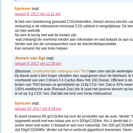
bjvisser
zegt:
januari 8, 2017 om 11:11 pm
Ik heb een berekening gemaakt CO2uitstoot/km, Diesel versus electric car
verbazing is de milieuwinst minimaal CO2 uitstoot is vergelijkbaar. De be
op mijn website.
Nu ben ik bezig met wat de kosten zijn
-wat ontvangt de overheid minder aan inkomsten en wat betaalt ze aan su
Verder wat zijn de consequenties voor de electriciteitsproduktie.
Kan iemand mij aan links helpen.
Jeroen van Agt
zegt:
januari 9, 2017 om 12:28 pm
@bjvisser,
Onafhankelijke metingen van TNO
laten zien dat de werkelijke
bij diesel auto’s fors hoger uitvallen dan opgegeven door de fabrikant. In 
voorbeeld van een Citroen C4 Cactus Bleu Hdi 100 Diesel. Officieel is de 
testen van TNO komen ze gemiddeld op 119g CO2 / km. Dat is 45% meer. Al
100% elektrische auto (Renault Zoe) die ik laad met groene stroom op b
ik uit op 3 g CO2 / km. Dat lijkt me toch een forse milieuwinst.
bjvisser
zegt:
januari 10, 2017 om 4:18 pm
Er komt sowieso 65 grCO2/km bij voor de produktie van de auto. Verder “t
opgewekt wordt met een totaal van zo’n 500grCO2/km. Als U denkt dat U 
ander weer wat vuiler. U betaalt er wel voor natuurlijk. Die 500 grCO2/kWh
dat 50grCO2/kWhr. Verder zal het el.verbruik gigantisch toenemen. Gee