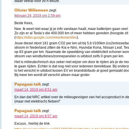
staan veelal voor zo’n keuze.
Olivier Willemsen
zegt:
februari 24, 2019 om 2:59 pm
Beste Kees,
Nee. Ik weet niet waar jij je info vandaan haalt, maar batterijen gaan ve
Zo zijn er al Tesla’s die 400.000 km of meer hebben gereden (hoogste zi
(
https://sites.google.com/view/teslamiles
).
Jouw diesel stoot 181 gram CO2 per km uit bij 5,6 l/100km (co2emissiefa
stroom in Nederland zitten de Kia e-Niro, Hyundai Kona, Nissan Leaf, Te
op 83 gram per km. Naarmate de opwekking van elektriciteit schoner wordt, 
stroom van windturbines/zonnepanelen is uitstoot zelfs 0 gram per km.
Het is milieutechnisch dus zeker niet wijzer om door te rijden als je de m
te gaan rijden. Echter is dat nog niet voor iedereen bereikbaar. Bij onde
is het verschil in uitstoot tussen EV en brandstofauto al goed gemaakt doo
Bij meer km wordt dit verschil alleen maar groter.
Papagaai-talk
zegt:
maart 14, 2019 om 8:51 am
En dan dat NRC artikel over de milieugevolgen van het accuproduct in d
(maar niet elektrisch) fietsen!”
Papagaai-talk
zegt:
maart 14, 2019 om 8:57 am
Excuus.. hierbij de link.