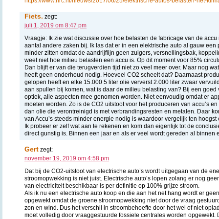
https://www.nrc.nl/nieuws/2017/06/25/elektrische-autos-belasten-het-k
Fiets.
zegt:
juli 1, 2019 om 8:47 pm
Vraagje: Ik zie wat discussie over hoe belasten de fabricage van de accu
aantal andere zaken bij. Ik las dat er in een elektrische auto al gauw ee
minder zitten omdat de aandrijflijn geen zuigers, versnellingsbak, koppel
weet niet hoe milieu belasten een accu is. Op dit moment voor 85% circul
Dan blijft er van die terugverdien tijd niet zo veel meer over. Maar nog wat
heeft geen onderhoud nodig. Hoeveel CO2 scheelt dat? Daarnaast produ
gelopen heeft en elke 15.000 5 liter olie ververst 2.000 liter zwaar vervuil
aan spullen bij komen, wat is daar de milieu belasting van? Bij een goed 
optiek, alle aspecten mee genomen worden. Niet eenvoudig omdat er ap
moeten worden. Zo is de CO2 uitstoot voor het produceren van accu’s en 
dan olie die verontreinigd is met verbrandingsresten en metalen. Daar ko
van Accu’s steeds minder energie nodig is waardoor vergelijk ten hoogs
Ik probeer er zelf wat aan te rekenen en kom dan eigenlijk tot de conclusie 
direct gunstig is. Binnen een jaar en als er veel wordt gereden al binnen e
Gert
zegt:
november 19, 2019 om 4:58 pm
Dat bij de CO2-uitstoot van electrische auto’s wordt uitgegaan van de en
stroomopwekking is niet juist. Electrische auto’s lopen zolang er nog ge
van electriciteit beschikbaar is per definitie op 100% grijze stroom.
Als ik nu een electrische auto koop en die aan het net hang wordt er g
opgewekt omdat de groene stroomopwekking niet door de vraag gestuurd 
zon en wind. Dus het verschil in stroombehoefte door het wel of niet opla
moet volledig door vraaggestuurde fossiele centrales worden opgewekt.