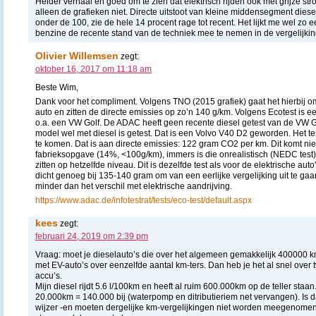
Helder verhaal en goed om te zien dat elektrisch rijden ook met grijze str
alleen de grafieken niet. Directe uitstoot van kleine middensegment diesel
onder de 100, zie de hele 14 procent rage tot recent. Het lijkt me wel zo e
benzine de recente stand van de techniek mee te nemen in de vergelijkin
Olivier Willemsen
zegt:
oktober 16, 2017 om 11:18 am
Beste Wim,
Dank voor het compliment. Volgens TNO (2015 grafiek) gaat het hierbij 
auto en zitten de directe emissies op zo’n 140 g/km. Volgens Ecotest is 
o.a. een VW Golf. De ADAC heeft geen recente diesel getest van de VW G
model wel met diesel is getest. Dat is een Volvo V40 D2 geworden. Het tes
te komen. Dat is aan directe emissies: 122 gram CO2 per km. Dit komt nie
fabrieksopgave (14%, <100g/km), immers is die onrealistisch (NEDC test
zitten op hetzelfde niveau. Dit is dezelfde test als voor de elektrische auto
dicht genoeg bij 135-140 gram om van een eerlijke vergelijking uit te ga
minder dan het verschil met elektrische aandrijving.
https://www.adac.de/infotestrat/tests/eco-test/default.aspx
kees
zegt:
februari 24, 2019 om 2:39 pm
Vraag: moet je dieselauto’s die over het algemeen gemakkelijk 400000 k
met EV-auto’s over eenzelfde aantal km-ters. Dan heb je het al snel over t
accu’s.
Mijn diesel rijdt 5.6 l/100km en heeft al ruim 600.000km op de teller staan. 
20.000km = 140.000 bij (waterpomp en ditributieriem net vervangen). Is da
wijzer -en moeten dergelijke km-vergelijkingen niet worden meegenomen. 