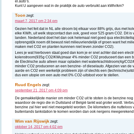
el.auto’s.
Kunt U aangeven wat in de praktijk de auto verbruikt aan kWhr/km?
Toon
zegt:
maart 7, 2017 om 2:34 pm
Gezien het feit dat in NL alle stroom bij elkaar voor 88% grijs, dus met k
elke KW/h, uit welk stopcontact dan ook, goed voor 525 gram CO2. Dit is v
landen. Nederland doet het dan ook helemaal niet goed qua electriciteit
opbrengst(ik noem dit bewust niet milieuvriendelijk of groen want het milie
maken met CO2 en planten kunnnen niet leven zonder CO2).
Lees je wat hierboven staat goed dan kom je er snel achter dat een electr
kolenstroom(935g CO2/KWu)maar 4% minder CO2 produceert dan een benz
de Electrische auto alleen maar opladen met waterkrachtstroom(4g/CO2
minder CO2 produceren an een benzine- of dieselauto. Afgezien van de 
aarde en CO2 een werkelijk probleem zijn of slechts een (technische)uitd
dus een utopie om een auto met 0% CO2-uitstoot voor te stellen.
Ruud Engels
zegt:
september 21, 2017 om 4:09 pm
De gemakkelijkste manier om minder CO2 uit te stoten is de benzine nog
waardoor de regio die in Duitsland of België tankt wat groter wordt. Verbr
benzine zal hier wel niet meegeteld worden. De kilometers die nutteloo
buitenlands tankstation te komen worden dan ook nergens meegerekend
Wim van Rijswijk
zegt:
oktober 14, 2017 om 4:02 pm