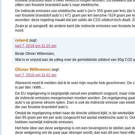
fossiele brandstof auto’s meer verkocht mogen worden. Dit betekent dat 
zitten van fossiele brandstof auto’s naar elektrische.
De indirecte emissies van elektrische auto’s (zo’n 355 gram per km) zijn 
van fossiele brandstof auto’s ( 471 gram per km benzine / 624 gram per k
woorden: deze regeling maakt dat per saldo de CO2 uitstoot toch daalt. Z
Zoals je al aangeeft, de andere kant (de indirecte emissies van fossiele br
nooit.
roland
zegt:
juni 7, 2016 om 11:10 am
Beste Olivier Willemsen,
Wat is er onjuist aan de uitleg over de gemiddelde uitstoot van 95g CO2
Olivier Willemsen
zegt:
juni 7, 2016 om 11:42 am
Allereerst moet ik melden dat ik te snel mijn reactie heb geschreven. De c
is per liter / kWh…
De EU regelgeving is begrijpelijk vanuit een praktisch oogpunt, maar ind
de indirecte emissies meegenomen moeten worden. De regelgeving gaat 
auto’s op groene stroom rijden. Dan is ook de indirecte emissie van elekt
die van fossiele brandstof auto’s.
Omdat de regelgeving enkel naar de directe uitstoot kijkt, is de werkelijk
dan 95 gram per km per auto (ongeacht het aantal elektrische auto’s). Ook
hebben namelijk indirecte emissies.
Het hele idee van deze wetgeving is om een bovengrens te stellen aan de 
deze wetgeving om de paar jaar strenger wordt, dan kan dit een heel effect