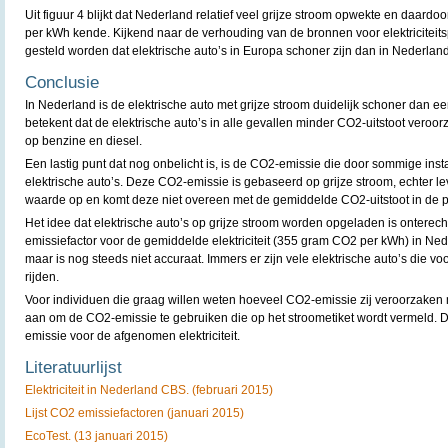
Uit figuur 4 blijkt dat Nederland relatief veel grijze stroom opwekte en daardoo
per kWh kende. Kijkend naar de verhouding van de bronnen voor elektriciteits
gesteld worden dat elektrische auto’s in Europa schoner zijn dan in Nederland
Conclusie
In Nederland is de elektrische auto met grijze stroom duidelijk schoner dan ee
betekent dat de elektrische auto’s in alle gevallen minder CO2-uitstoot veroor
op benzine en diesel.
Een lastig punt dat nog onbelicht is, is de CO2-emissie die door sommige inst
elektrische auto’s. Deze CO2-emissie is gebaseerd op grijze stroom, echter le
waarde op en komt deze niet overeen met de gemiddelde CO2-uitstoot in de pr
Het idee dat elektrische auto’s op grijze stroom worden opgeladen is onterec
emissiefactor voor de gemiddelde elektriciteit (355 gram CO2 per kWh) in Nede
maar is nog steeds niet accuraat. Immers er zijn vele elektrische auto’s die v
rijden.
Voor individuen die graag willen weten hoeveel CO2-emissie zij veroorzaken m
aan om de CO2-emissie te gebruiken die op het stroometiket wordt vermeld. 
emissie voor de afgenomen elektriciteit.
Literatuurlijst
Elektriciteit in Nederland CBS. (februari 2015)
Lijst CO2 emissiefactoren (januari 2015)
EcoTest. (13 januari 2015)