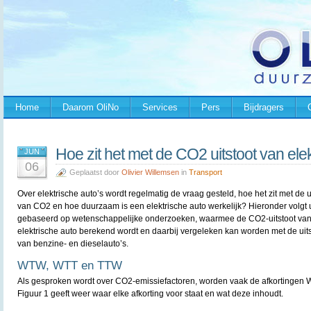
Home
Daarom OliNo
Services
Pers
Bijdragers
Hoe zit het met de CO2 uitstoot van elek
JUN
06
Geplaatst door
Olivier Willemsen
in
Transport
Over elektrische auto’s wordt regelmatig de vraag gesteld, hoe het zit met de u
van CO2 en hoe duurzaam is een elektrische auto werkelijk? Hieronder volgt u
gebaseerd op wetenschappelijke onderzoeken, waarmee de CO2-uitstoot va
elektrische auto berekend wordt en daarbij vergeleken kan worden met de uits
van benzine- en dieselauto’s.
WTW, WTT en TTW
Als gesproken wordt over CO2-emissiefactoren, worden vaak de afkortingen
Figuur 1 geeft weer waar elke afkorting voor staat en wat deze inhoudt.