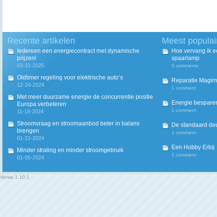
Recente artikelen
Meest populai
Iedereen een energiecontract met dynamische
Hoe vervang ik 
prijzen!
spaarlamp
03-31-2025
5 comments
Oldtimer regeling voor elektrische auto’s
Reparatie Magim
12-24-2024
1 comment
Met meer duurzame energie de concurrentie positie
Energie besparen
Europa verbeteren
1 comment
11-18-2024
Stroomvraag en stroomaanbod beter in balans
De standaard deur
brengen
1 comment
01-21-2024
Een Hobby Erbij
Minder straling en minder stroomgebruik
1 comment
01-05-2024
Versie
1.10.1