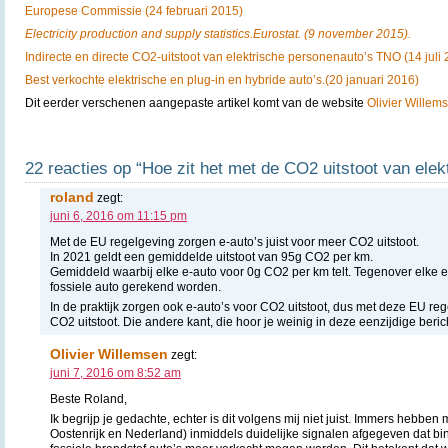
Europese Commissie (24 februari 2015)
Electricity production and supply statistics.
Eurostat. (9 november 2015).
Indirecte en directe CO2-uitstoot van elektrische personenauto’s TNO (14 juli
Best verkochte elektrische en plug-in en hybride auto’s.(20 januari 2016)
Dit eerder verschenen aangepaste artikel komt van de website
Olivier Willem
22 reacties op “Hoe zit het met de CO2 uitstoot van elek
roland
zegt:
juni 6, 2016 om 11:15 pm
Met de EU regelgeving zorgen e-auto’s juist voor meer CO2 uitstoot.
In 2021 geldt een gemiddelde uitstoot van 95g CO2 per km.
Gemiddeld waarbij elke e-auto voor 0g CO2 per km telt. Tegenover elke e
fossiele auto gerekend worden.
In de praktijk zorgen ook e-auto’s voor CO2 uitstoot, dus met deze EU reg
CO2 uitstoot. Die andere kant, die hoor je weinig in deze eenzijdige beric
Olivier Willemsen
zegt:
juni 7, 2016 om 8:52 am
Beste Roland,
Ik begrijp je gedachte, echter is dit volgens mij niet juist. Immers hebb
Oostenrijk en Nederland) inmiddels duidelijke signalen afgegeven dat bi