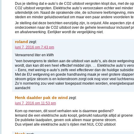
Dus je stelling dat e-auto’s de CO2 uitstoot vergroten klopt dus, met de o
CO2 uitstoot vergroten. Elektrische auto’s veroorzaken echter wel minder
uiteindelijk om. Naast de oprakende olie, de schonere leefomgeving, mind
steden en minder geluidsoverlast om maar een paar andere voordelen t
Je stelling dat deze berichten eenzijdig zijn, is onjuist. Alle aspecten 
onderzoeken naar de CO2 uitstoot over de gehele levensduur inclusief pr
en afvalverwerking. Eerlijker wordt de vergelijking niet.
roland
zegt:
juni 7, 2016 om 7:43 pm
Verwarrend liter en kWh
“een bovengrens te stellen aan de uitstoot van auto’s, als deze wetgevin
wordt, dan kan dit een heel effectief middel zijn. … Elektrische auto’s ve
– Eens, met weinig e-auto’s zelfs veel effectiever dan de huidige subsidi
Met de EU wetgeving en goede handhaving maak je veel grotere stappe
stroom grijze stroom is en kolenstroom zorgt ook nog voor veel luchtvervui
Zo’n normering zou veel vaker toegepast moeten worden, energiebesparin
aandacht
Henk daalder pak de wind
zegt:
juni 7, 2016 om 11:53 pm
Kom op mensen, dit soort verhalen wie is daarmee gediend?
Iemand die een elektrische auto koopt, gebruikt natuurlijk altijd al groene
De publieke laadpalen, geven ook alleen maar groene stroom.
Dus vrijwel alle elektrische auto’s rijden met NUL CO2 uitstoot
Henk