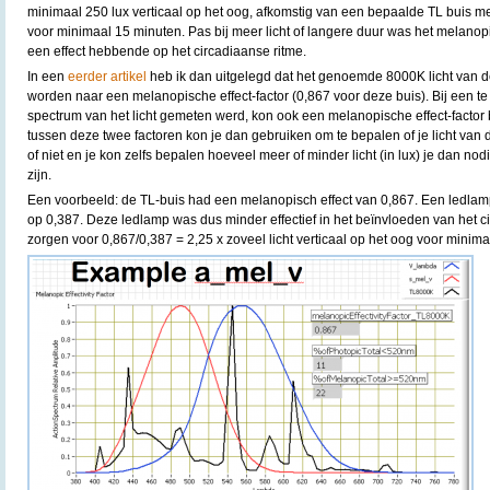
minimaal 250 lux verticaal op het oog, afkomstig van een bepaalde TL buis m
voor minimaal 15 minuten. Pas bij meer licht of langere duur was het melanop
een effect hebbende op het circadiaanse ritme.
In een
eerder artikel
heb ik dan uitgelegd dat het genoemde 8000K licht van 
worden naar een melanopische effect-factor (0,867 voor deze buis). Bij een t
spectrum van het licht gemeten werd, kon ook een melanopische effect-factor
tussen deze twee factoren kon je dan gebruiken om te bepalen of je licht van
of niet en je kon zelfs bepalen hoeveel meer of minder licht (in lux) je dan nod
zijn.
Een voorbeeld: de TL-buis had een melanopisch effect van 0,867. Een ledl
op 0,387. Deze ledlamp was dus minder effectief in het beïnvloeden van het ci
zorgen voor 0,867/0,387 = 2,25 x zoveel licht verticaal op het oog voor minim