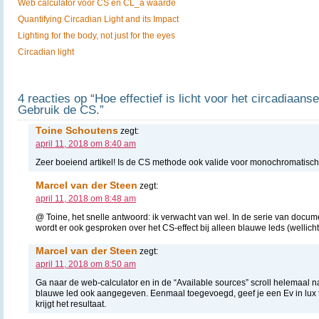
Web calculator voor CS en CL_a waarde
Quantifying Circadian Light and its Impact
Lighting for the body, not just for the eyes
Circadian light
4 reacties op “Hoe effectief is licht voor het circadiaan
Gebruik de CS.”
Toine Schoutens
zegt:
april 11, 2018 om 8:40 am
Zeer boeiend artikel! Is de CS methode ook valide voor monochromatisch 
Marcel van der Steen
zegt:
april 11, 2018 om 8:48 am
@ Toine, het snelle antwoord: ik verwacht van wel. In de serie van docu
wordt er ook gesproken over het CS-effect bij alleen blauwe leds (wellicht
Marcel van der Steen
zegt:
april 11, 2018 om 8:50 am
Ga naar de web-calculator en in de “Available sources” scroll helemaal 
blauwe led ook aangegeven. Eenmaal toegevoegd, geef je een Ev in lux t
krijgt het resultaat.