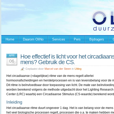
Home
Daarom OliNo
Services
Pers
Bijdragers
Hoe effectief is licht voor het circadiaa
APR
06
mens? Gebruik de CS.
Geplaatst door
Marcel van der Steen
in
Uitleg
Het circadiaanse (=dagelijkse) ritme van de mens regelt allerlei
hormoonafscheidingen en herstelprocessen en is van levensbelang voor de 
Dit ritme is beïnvloedbaar door toepassing van licht. De mate van beïnvloedin
worden berekend volgens de methode uitgedacht door het Lighting Research
Center (LRC) waarbij een Circadiaanse Stimulus (CS-waarde) berekend word
Inleiding
Het circadiaanse ritme duurt ongeveer 1 dag. Het is van belang voor de men
het veel biologische processen regelt, processen die o.a. te maken hebben me