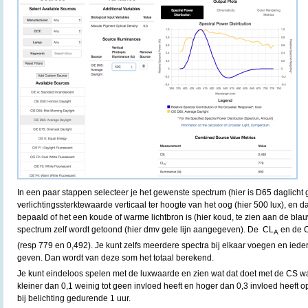
In een paar stappen selecteer je het gewenste spectrum (hier is D65 daglicht 
verlichtingssterktewaarde verticaal ter hoogte van het oog (hier 500 lux), en da
bepaald of het een koude of warme lichtbron is (hier koud, te zien aan de blauw
spectrum zelf wordt getoond (hier dmv gele lijn aangegeven). De CL
en de 
A
(resp 779 en 0,492). Je kunt zelfs meerdere spectra bij elkaar voegen en ied
geven. Dan wordt van deze som het totaal berekend.
Je kunt eindeloos spelen met de luxwaarde en zien wat dat doet met de CS 
kleiner dan 0,1 weinig tot geen invloed heeft en hoger dan 0,3 invloed heeft op
bij belichting gedurende 1 uur.