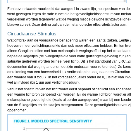
Een bovenstaande voorbeeld dat aangeeft in zwarte lijn, het spectrum van 
werd gewogen tegen de rode curve die het gevoeligheidsspectrum van melan
vergeleken worden tegenover wat de weging met de gewone lichtgevoeligheid
blauwe curve). Deze deling gaf dan de melanopische effeciviteitsfactor aan.
Circadiaanse Stimulus
Wat ontbrak aan de voorgaande benadering waren een aantal zaken. Eentje wa
hoeverre meer verlichtingssterkte dan ook meer effect zou hebben. En ten tw
alleen Ganglion cellen met hun melanopisch wegingseffect op het circadiaan
bepaalde kegeltjes (de S-kegeltjes die voor korte golflengtes gevoelig zijn) en 
saturatie gedreven worden bij heel veel licht). Dit is het standpunt van LRC. Z
documenten dat weging anders moet (zie onderaan voor referenties). Ze komen
omrekening van een hoeveelheid lux verticaal op het oog naar een Circadian Sti
een waarde van 0 tot 0.7. In het kort gezegd, alles onder de 0,1 is niet van inv
wel al invloed (bij 1 uur aan verlichtingsduur).
Vanuit het spectrum van het licht wordt eerst bepaald of het licht een zogen
een warme lichtbron genoemd kan worden. Bij de warme lichtbron wordt er a
melanopische gevoeligheid (zoals al eerder aangegeven) maar bij een koude li
van de S-kegeltjes en de staafjes meegenomen. Deze gevoeligheidscurves zij
opgenomen.