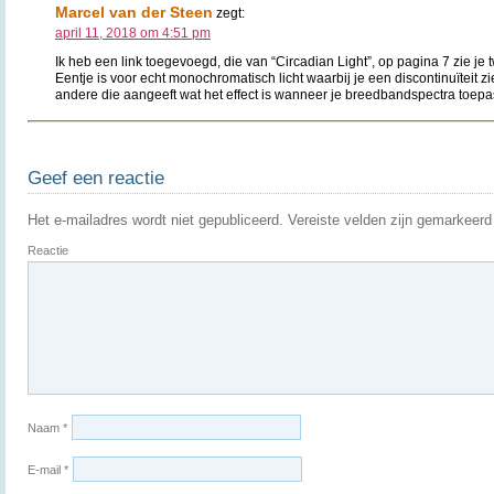
Marcel van der Steen
zegt:
april 11, 2018 om 4:51 pm
Ik heb een link toegevoegd, die van “Circadian Light”, op pagina 7 zie je
Eentje is voor echt monochromatisch licht waarbij je een discontinuïteit z
andere die aangeeft wat het effect is wanneer je breedbandspectra toepas
Geef een reactie
Het e-mailadres wordt niet gepubliceerd.
Vereiste velden zijn gemarkeer
Reactie
Naam
*
E-mail
*