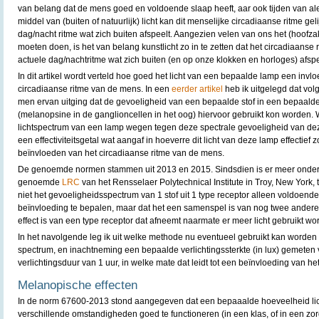
van belang dat de mens goed en voldoende slaap heeft, aar ook tijden van a
middel van (buiten of natuurlijk) licht kan dit menselijke circadiaanse ritme ge
dag/nacht ritme wat zich buiten afspeelt. Aangezien velen van ons het (hoofzake
moeten doen, is het van belang kunstlicht zo in te zetten dat het circadiaanse r
actuele dag/nachtritme wat zich buiten (en op onze klokken en horloges) afspe
In dit artikel wordt verteld hoe goed het licht van een bepaalde lamp een invl
circadiaanse ritme van de mens. In een
eerder artikel
heb ik uitgelegd dat vo
men ervan uitging dat de gevoeligheid van een bepaalde stof in een bepaalde 
(melanopsine in de ganglioncellen in het oog) hiervoor gebruikt kon worden
lichtspectrum van een lamp wegen tegen deze spectrale gevoeligheid van de
een effectiviteitsgetal wat aangaf in hoeverre dit licht van deze lamp effectief 
beïnvloeden van het circadiaanse ritme van de mens.
De genoemde normen stammen uit 2013 en 2015. Sindsdien is er meer onder
genoemde
LRC
van het Rensselaer Polytechnical Institute in Troy, New York,
niet het gevoeligheidsspectrum van 1 stof uit 1 type receptor alleen voldoend
beïnvloeding te bepalen, maar dat het een samenspel is van nog twee andere 
effect is van een type receptor dat afneemt naarmate er meer licht gebruikt wor
In het navolgende leg ik uit welke methode nu eventueel gebruikt kan worden o
spectrum, en inachtneming een bepaalde verlichtingssterkte (in lux) gemeten 
verlichtingsduur van 1 uur, in welke mate dat leidt tot een beïnvloeding van he
Melanopische effecten
In de norm 67600-2013 stond aangegeven dat een bepaaalde hoeveelheid lic
verschillende omstandigheden goed te functioneren (in een klas, of in een zor