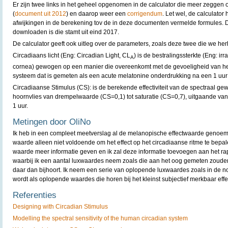
Er zijn twee links in het geheel opgenomen in de calculator die meer zeggen
(
document uit 2012
) en daarop weer een
corrigendum
. Let wel, de calculator 
afwijkingen in de berekening tov de in deze documenten vermelde formules. De
downloaden is die stamt uit eind 2017.
De calculator geeft ook uitleg over de parameters, zoals deze twee die we h
Circadiaans licht (Eng: Circadian Light, CL
) is de bestralingssterkte (Eng: ir
A
cornea) gewogen op een manier die overeenkomt met de gevoeligheid van he
systeem dat is gemeten als een acute melatonine onderdrukking na een 1 uur 
Circadiaanse Stimulus (CS): is de berekende effectiviteit van de spectraal ge
hoornvlies van drempelwaarde (CS=0,1) tot saturatie (CS=0,7), uitgaande van
1 uur.
Metingen door OliNo
Ik heb in een compleet meetverslag al de melanopische effectwaarde genoemd, 
waarde alleen niet voldoende om het effect op het circadiaanse ritme te bep
waarde meer informatie geven en ik zal deze informatie toevoegen aan het rap
waarbij ik een aantal luxwaardes neem zoals die aan het oog gemeten zou
daar dan bijhoort. Ik neem een serie van oplopende luxwaardes zoals in d
wordt als oplopende waardes die horen bij het kleinst subjectief merkbaar effe
Referenties
Designing with Circadian Stimulus
Modelling the spectral sensitivity of the human circadian system