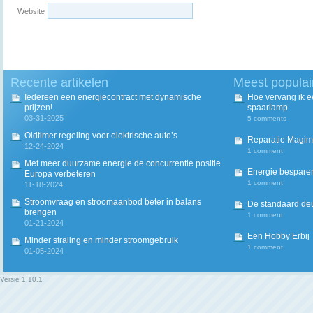
Website
Recente artikelen
Meest populai
Iedereen een energiecontract met dynamische
Hoe vervang ik 
prijzen!
spaarlamp
03-31-2025
5 comments
Oldtimer regeling voor elektrische auto’s
Reparatie Magim
12-24-2024
1 comment
Met meer duurzame energie de concurrentie positie
Energie besparen
Europa verbeteren
1 comment
11-18-2024
Stroomvraag en stroomaanbod beter in balans
De standaard deur
brengen
1 comment
01-21-2024
Een Hobby Erbij
Minder straling en minder stroomgebruik
1 comment
01-05-2024
Versie
1.10.1