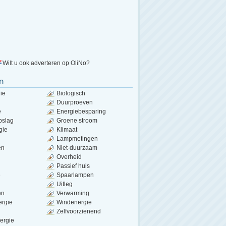
Wilt u ook adverteren op OliNo?
n
ie
Biologisch
Duurproeven
e
Energiebesparing
pslag
Groene stroom
gie
Klimaat
Lampmetingen
en
Niet-duurzaam
Overheid
Passief huis
e
Spaarlampen
Uitleg
en
Verwarming
ergie
Windenergie
Zelfvoorzienend
ergie