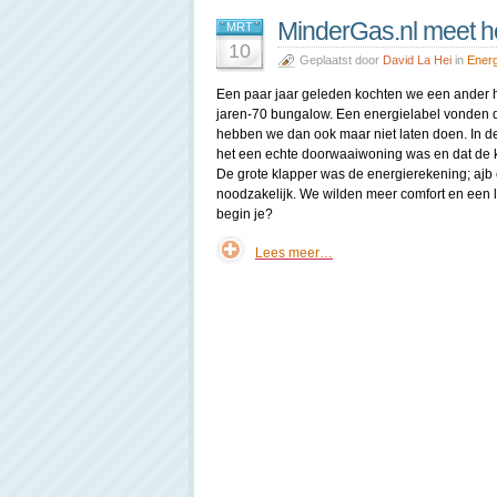
MinderGas.nl meet he
MRT
10
Geplaatst door
David La Hei
in
Energ
Een paar jaar geleden kochten we een ander h
jaren-70 bungalow. Een energielabel vonden 
hebben we dan ook maar niet laten doen. In de h
het een echte doorwaaiwoning was en dat de ke
De grote klapper was de energierekening; ajb
noodzakelijk. We wilden meer comfort en een 
begin je?
Lees meer…