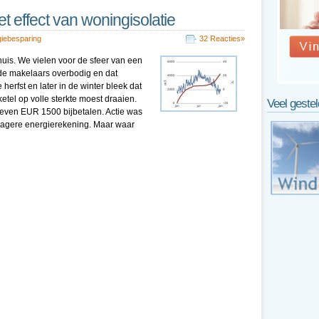
t effect van woningisolatie
iebesparing
32 Reacties»
uis. We vielen voor de sfeer van een
de makelaars overbodig en dat
erfst en later in de winter bleek dat
tel op volle sterkte moest draaien.
Veel geste
 even EUR 1500 bijbetalen. Actie was
lagere energierekening. Maar waar