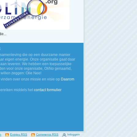
ie...
s
 samenleving die op een duurzame manier
haar eigen energie. Onze organisatie gaat daar
 aan leveren. We hebben een toepasselijke
en voor onze organisatie, OliNo genaamd,
illen zeggen: Olie Nee!
 vinden over onze missie en visie op
Daarom
bereiken middels het
contact formulier
n
Entries RSS
Comments RSS
Inloggen