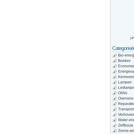
Categorieë
Bio-energ
Boeken
Economi
Energieo
Kernener
Lampen
Ledlamp
OliNo
Overview
Reparati
Transport
Verbouw
Water-en
Zelfbouw
Zonne-en