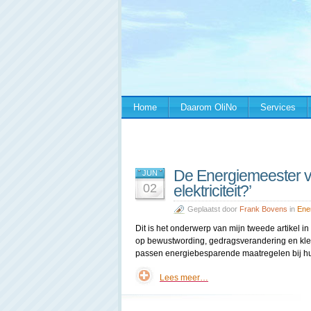
Home
Daarom OliNo
Services
De Energiemeester ver
JUN
02
elektriciteit?’
Geplaatst door
Frank Bovens
in
Ene
Dit is het onderwerp van mijn tweede artikel in 
op bewustwording, gedragsverandering en kle
passen energiebesparende maatregelen bij h
Lees meer…