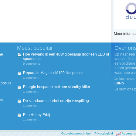
Meer informat
Meest populair
Over on
he
Hoe vervang ik een 40W gloeilamp door een LED of
Op naar een
spaarlamp
voorziet in 
een bijdrage
5 comments
naam gevond
waarmee we w
Reparatie Magimix M190 Nespresso
1 comment
Je kunt meer
positie
OliNo
Energie besparen met een standby-killer
Je kunt ons 
1 comment
ns
De standaard deurbel en zijn verspilling
1 comment
Een Hobby Erbij
1 comment
Gebruiksvoorschriften
|
Privacybeleid
Advertere