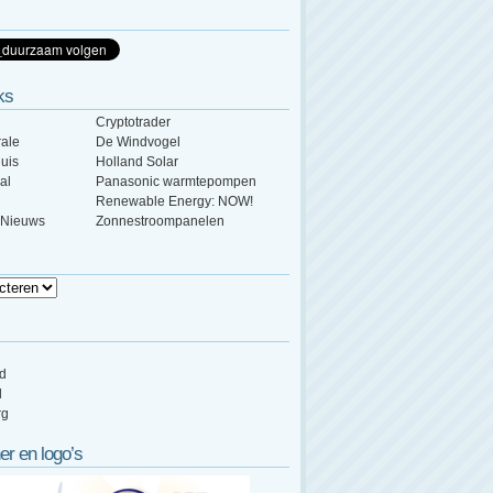
ks
Cryptotrader
ale
De Windvogel
uis
Holland Solar
al
Panasonic warmtepompen
Renewable Energy: NOW!
 Nieuws
Zonnestroompanelen
ed
d
rg
er en logo’s