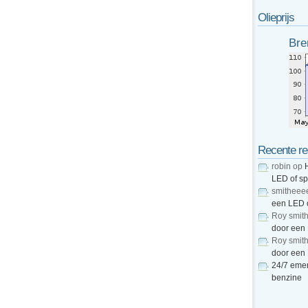
Olieprijs
Bre
Recente re
robin
op
LED of s
smitheee
een LED 
Roy smit
door een
Roy smit
door een
24/7 emer
benzine