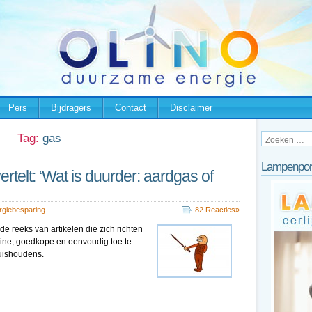
Pers
Bijdragers
Contact
Disclaimer
Tag:
gas
Lampenpor
telt: ‘Wat is duurder: aardgas of
rgiebesparing
82 Reacties»
de reeks van artikelen die zich richten
ine, goedkope en eenvoudig toe te
uishoudens.