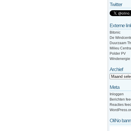
Twitter
Externe lin
Bitonic
De Windcentr
Duurzaam Th
Milieu Centra
Polder PV
Windenergie
Archief
Meta
Inloggen
Berichten fe
Reacties fee
WordPress.o
OliNo bann