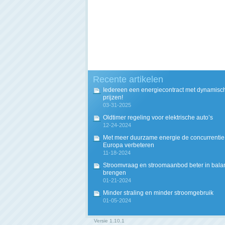
Recente artikelen
Iedereen een energiecontract met dynamisc
prijzen!
03-31-2025
Oldtimer regeling voor elektrische auto’s
12-24-2024
Met meer duurzame energie de concurrentie 
Europa verbeteren
11-18-2024
Stroomvraag en stroomaanbod beter in bala
brengen
01-21-2024
Minder straling en minder stroomgebruik
01-05-2024
Versie
1.10.1