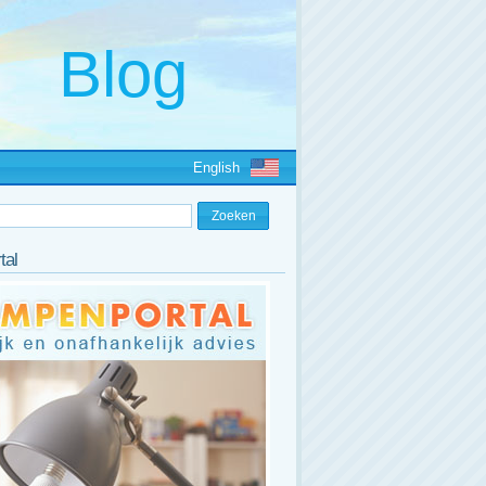
English
tal